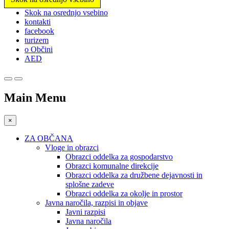
Prosimo,
Skok na osrednjo vsebino
upoštevajte:
kontakti
To
facebook
spletno
turizem
mesto
o Občini
vključuje
AED
sistem
dostopnosti.
Main Menu
×
ZA OBČANA
Vloge in obrazci
Obrazci oddelka za gospodarstvo
Obrazci komunalne direkcije
Obrazci oddelka za družbene dejavnosti in
splošne zadeve
Obrazci oddelka za okolje in prostor
Javna naročila, razpisi in objave
Javni razpisi
Javna naročila