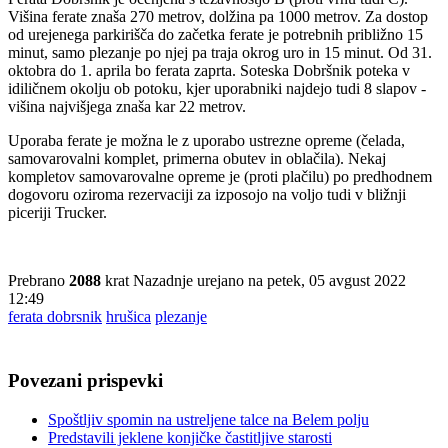
Višina ferate znaša 270 metrov, dolžina pa 1000 metrov. Za dostop
od urejenega parkirišča do začetka ferate je potrebnih približno 15
minut, samo plezanje po njej pa traja okrog uro in 15 minut. Od 31.
oktobra do 1. aprila bo ferata zaprta. Soteska Dobršnik poteka v
idiličnem okolju ob potoku, kjer uporabniki najdejo tudi 8 slapov -
višina najvišjega znaša kar 22 metrov.
Uporaba ferate je možna le z uporabo ustrezne opreme (čelada,
samovarovalni komplet, primerna obutev in oblačila). Nekaj
kompletov samovarovalne opreme je (proti plačilu) po predhodnem
dogovoru oziroma rezervaciji za izposojo na voljo tudi v bližnji
piceriji Trucker.
Prebrano
2088
krat
Nazadnje urejano na petek, 05 avgust 2022
12:49
ferata dobrsnik
hrušica
plezanje
Povezani prispevki
Spoštljiv spomin na ustreljene talce na Belem polju
Predstavili jeklene konjičke častitljive starosti