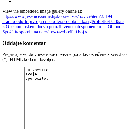
View the embedded image gallery online at:
https://www.jesenice.si/medijsko-sredisce/novice/item/23194-
uradno-odprli-prvo-jesenisko-ferato-dobrsnik#sigProId4f6475d62c
« Ob spominskem dnevu položili venec ob spomeniku na Obranci
Spoštljiv spomin na narodno-osvobodilni boj »
Oddajte komentar
Prepričajte se, da vnesete vse obvezne podatke, označene z zvezdico
(*). HTML koda ni dovoljena.