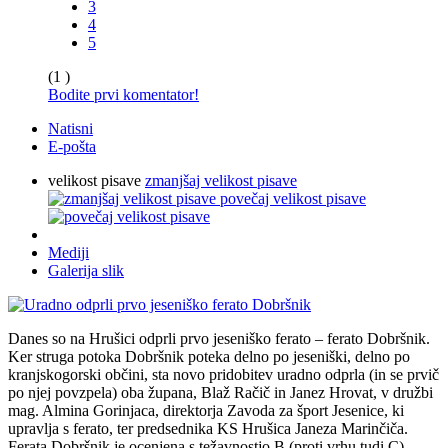
3
4
5
(1 )
Bodite prvi komentator!
Natisni
E-pošta
velikost pisave
zmanjšaj velikost pisave
povečaj velikost pisave
Mediji
Galerija slik
Danes so na Hrušici odprli prvo jeseniško ferato – ferato Dobršnik.
Ker struga potoka Dobršnik poteka delno po jeseniški, delno po
kranjskogorski občini, sta novo pridobitev uradno odprla (in se prvič
po njej povzpela) oba župana, Blaž Račič in Janez Hrovat, v družbi
mag. Almina Gorinjaca, direktorja Zavoda za šport Jesenice, ki
upravlja s ferato, ter predsednika KS Hrušica Janeza Marinčiča.
Ferata Dobršnik je ocenjena s težavnostjo B (proti vrhu tudi C).