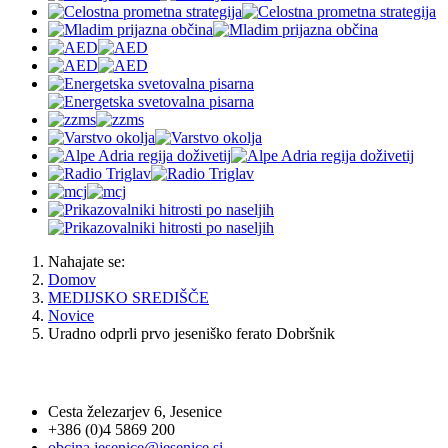
Nahajate se:
Domov
MEDIJSKO SREDIŠČE
Novice
Uradno odprli prvo jeseniško ferato Dobršnik
OBČINA JESENICE
Cesta železarjev 6, Jesenice
+386 (0)4 5869 200
obcina.jesenice@jesenice.si