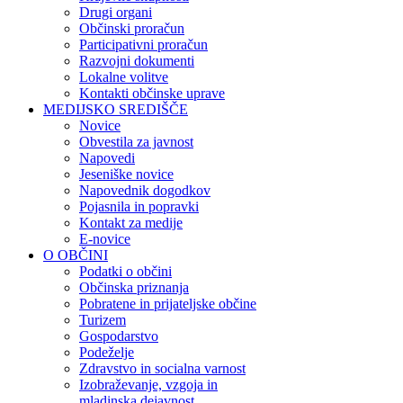
Drugi organi
Občinski proračun
Participativni proračun
Razvojni dokumenti
Lokalne volitve
Kontakti občinske uprave
MEDIJSKO SREDIŠČE
Novice
Obvestila za javnost
Napovedi
Jeseniške novice
Napovednik dogodkov
Pojasnila in popravki
Kontakt za medije
E-novice
O OBČINI
Podatki o občini
Občinska priznanja
Pobratene in prijateljske občine
Turizem
Gospodarstvo
Podeželje
Zdravstvo in socialna varnost
Izobraževanje, vzgoja in
mladinska dejavnost