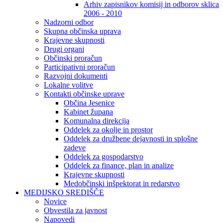
Arhiv zapisnikov komisij in odborov sklica
2006 - 2010
Nadzorni odbor
Skupna občinska uprava
Krajevne skupnosti
Drugi organi
Občinski proračun
Participativni proračun
Razvojni dokumenti
Lokalne volitve
Kontakti občinske uprave
Občina Jesenice
Kabinet župana
Komunalna direkcija
Oddelek za okolje in prostor
Oddelek za družbene dejavnosti in splošne
zadeve
Oddelek za gospodarstvo
Oddelek za finance, plan in analize
Krajevne skupnosti
Medobčinski inšpektorat in redarstvo
MEDIJSKO SREDIŠČE
Novice
Obvestila za javnost
Napovedi