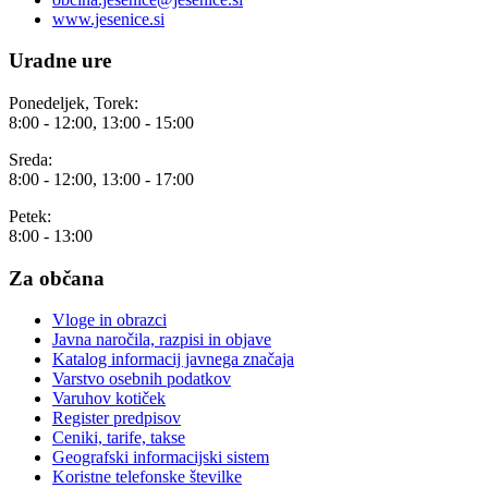
www.jesenice.si
Uradne ure
Ponedeljek, Torek:
8:00 - 12:00, 13:00 - 15:00
Sreda:
8:00 - 12:00, 13:00 - 17:00
Petek:
8:00 - 13:00
Za občana
Vloge in obrazci
Javna naročila, razpisi in objave
Katalog informacij javnega značaja
Varstvo osebnih podatkov
Varuhov kotiček
Register predpisov
Ceniki, tarife, takse
Geografski informacijski sistem
Koristne telefonske številke