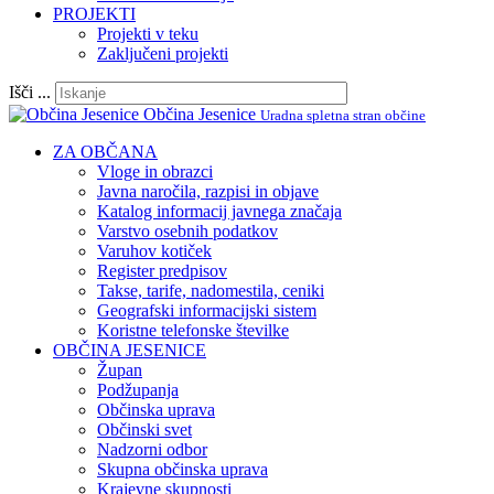
PROJEKTI
Projekti v teku
Zaključeni projekti
Išči ...
Občina Jesenice
Uradna spletna stran občine
ZA OBČANA
Vloge in obrazci
Javna naročila, razpisi in objave
Katalog informacij javnega značaja
Varstvo osebnih podatkov
Varuhov kotiček
Register predpisov
Takse, tarife, nadomestila, ceniki
Geografski informacijski sistem
Koristne telefonske številke
OBČINA JESENICE
Župan
Podžupanja
Občinska uprava
Občinski svet
Nadzorni odbor
Skupna občinska uprava
Krajevne skupnosti