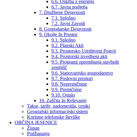
6.6. Oskrba z energijo
6.7. Javna podjetja
7. Družbene Dejavnosti
7.1. Splošno
7.2. Javni Zavodi
8. Gospodarske Dejavnosti
9. Okolje In Prostor
9.1. Splošno
9.2. Planski Akti
9.3. Prostorsko Ureditveni Pogoji
9.4. Prostorski izvedbeni akti
9.5. Programi opremljanja stavbnih
zemljišč
9.6. Stanovanjsko gospodarstvo
9.7. Poslovni prostori
9.8. Nepremičnine
9.9. Premičnine
9.10. Ostalo
10. Zaščita In Reševanje
Takse, tarife, nadomestila, ceniki
Geografski informacijski sistem
Koristne telefonske številke
OBČINA JESENICE
Župan
Podžupanja