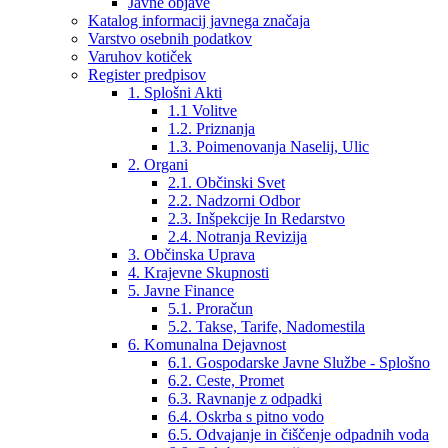
Javne objave
Katalog informacij javnega značaja
Varstvo osebnih podatkov
Varuhov kotiček
Register predpisov
1. Splošni Akti
1.1 Volitve
1.2. Priznanja
1.3. Poimenovanja Naselij, Ulic
2. Organi
2.1. Občinski Svet
2.2. Nadzorni Odbor
2.3. Inšpekcije In Redarstvo
2.4. Notranja Revizija
3. Občinska Uprava
4. Krajevne Skupnosti
5. Javne Finance
5.1. Proračun
5.2. Takse, Tarife, Nadomestila
6. Komunalna Dejavnost
6.1. Gospodarske Javne Službe - Splošno
6.2. Ceste, Promet
6.3. Ravnanje z odpadki
6.4. Oskrba s pitno vodo
6.5. Odvajanje in čiščenje odpadnih voda