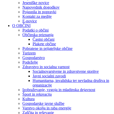
Jeseniške novice
Napovednik dogodkov
Pojasnila in popravki
Kontakt za medije
E-novice
O OBČINI
Podatki o občini
Občinska priznanja
Častni občani
Plakete občine
Pobratene in prijateljske občine
Turizem
Gospodarstvo
Podeželje
Zdravstvo in socialna varnost
Socialnovarstvene in zdravstvene storitve
Javni socialni zavodi
Humanitarna, invalidska ter nevladna društva in
organizacije
Izobraževanje, vzgoja in mladinska dejavnost
Šport in rekreacija
Kultura
Gospodarske javne službe
Varstvo okolja in raba energije
Zaščita in reševanje