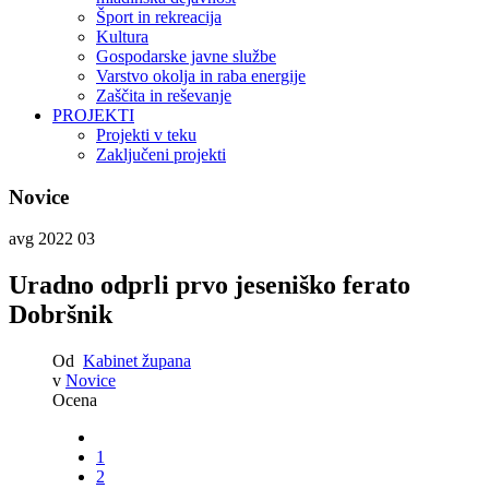
Šport in rekreacija
Kultura
Gospodarske javne službe
Varstvo okolja in raba energije
Zaščita in reševanje
PROJEKTI
Projekti v teku
Zaključeni projekti
Novice
avg 2022
03
Uradno odprli prvo jeseniško ferato
Dobršnik
Od
Kabinet župana
v
Novice
Ocena
1
2