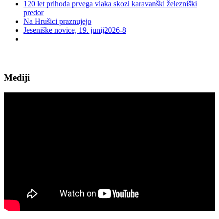
120 let prihoda prvega vlaka skozi karavanški železniški
predor
Na Hrušici praznujejo
Jeseniške novice, 19. junij2026-8
Mediji