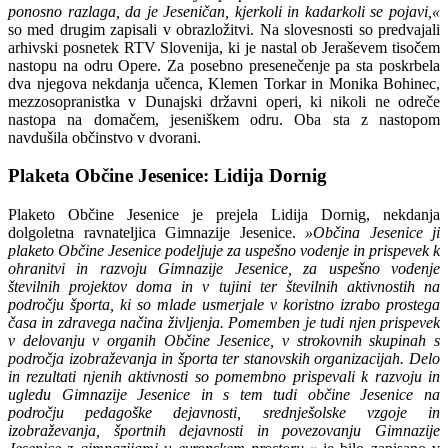
ponosno razlaga, da je Jeseničan, kjerkoli in kadarkoli se pojavi,«
so med drugim zapisali v obrazložitvi. Na slovesnosti so predvajali
arhivski posnetek RTV Slovenija, ki je nastal ob Jeraševem tisočem
nastopu na odru Opere. Za posebno presenečenje pa sta poskrbela
dva njegova nekdanja učenca, Klemen Torkar in Monika Bohinec,
mezzosopranistka v Dunajski državni operi, ki nikoli ne odreče
nastopa na domačem, jeseniškem odru. Oba sta z nastopom
navdušila občinstvo v dvorani.
Plaketa Občine Jesenice: Lidija Dornig
Plaketo Občine Jesenice je prejela Lidija Dornig, nekdanja
dolgoletna ravnateljica Gimnazije Jesenice.
»Občina Jesenice ji
plaketo Občine Jesenice podeljuje za uspešno vodenje in prispevek k
ohranitvi in razvoju Gimnazije Jesenice, za uspešno vodenje
številnih projektov doma in v tujini ter številnih aktivnostih na
področju športa, ki so mlade usmerjale v koristno izrabo prostega
časa in zdravega načina življenja. Pomemben je tudi njen prispevek
v delovanju v organih Občine Jesenice, v strokovnih skupinah s
področja izobraževanja in športa ter stanovskih organizacijah. Delo
in rezultati njenih aktivnosti so pomembno prispevali k razvoju in
ugledu Gimnazije Jesenice in s tem tudi občine Jesenice na
področju pedagoške dejavnosti, srednješolske vzgoje in
izobraževanja, športnih dejavnosti in povezovanju Gimnazije