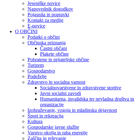
Jeseniške novice
Napovednik dogodkov
Pojasnila in popravki
Kontakt za medije
E-novice
O OBČINI
Podatki o občini
Občinska priznanja
Častni občani
Plakete občine
Pobratene in prijateljske občine
Turizem
Gospodarstvo
Podeželje
Zdravstvo in socialna varnost
Socialnovarstvene in zdravstvene storitve
Javni socialni zavodi
Humanitarna, invalidska ter nevladna društva in
organizacije
Izobraževanje, vzgoja in mladinska dejavnost
Šport in rekreacija
Kultura
Gospodarske javne službe
Varstvo okolja in raba energije
Zaščita in reševanje