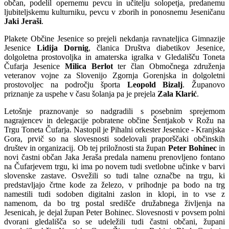
občan, podelil opernemu pevcu in učitelju solopetja, predanemu
ljubiteljskemu kulturniku, pevcu v zborih in ponosnemu Jeseničanu
Jaki Jeraši
.
Plakete Občine Jesenice so prejeli nekdanja ravnateljica Gimnazije
Jesenice
Lidija Dornig
, članica Društva diabetikov Jesenice,
dolgoletna prostovoljka in amaterska igralka v Gledališču Toneta
Čufarja Jesenice
Milica Berlot
ter član Območnega združenja
veteranov vojne za Slovenijo Zgornja Gorenjska in dolgoletni
prostovoljec na področju športa
Leopold Bizalj
. Županovo
priznanje za uspehe v času šolanja pa je prejela
Zala Klarić
.
Letošnje praznovanje so nadgradili s posebnim sprejemom
nagrajencev in delegacije pobratene občine Šentjakob v Rožu na
Trgu Toneta Čufarja. Nastopil je Pihalni orkester Jesenice - Kranjska
Gora, prvič so na slovesnosti sodelovali praporščaki občinskih
društev in organizacij. Ob tej priložnosti sta župan
Peter Bohinec
in
novi častni občan Jaka Jeraša predala namenu prenovljeno fontano
na Čufarjevem trgu, ki ima po novem tudi svetlobne učinke v barvi
slovenske zastave. Osvežili so tudi talne označbe na trgu, ki
predstavljajo črtne kode za železo, v prihodnje pa bodo na trg
namestili tudi sodoben digitalni zaslon in klopi, in to vse z
namenom, da bo trg postal središče družabnega življenja na
Jesenicah, je dejal župan Peter Bohinec. Slovesnosti v povsem polni
dvorani gledališča so se udeležili tudi častni občani, župani