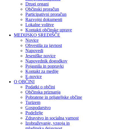
Drugi organi
Občinski proračun
Participativni proračun
Razvojni dokumenti
Lokalne volitve
Kontakti občinske uprave
MEDIJSKO SREDIŠČE
Novice
Obvestila za javnost
Napovedi
Jeseniške novice
Napovednik dogodkov
Pojasnila in popravki
Kontakt za medije
E-novice
O OBČINI
Podatki o občini
Občinska priznanja
Pobratene in prijateljske občine
Turizem
Gospodarstvo
Podeželje
Zdravstvo in socialna varnost
Izobraževanje, vzgoja in
mladinska dejavnost