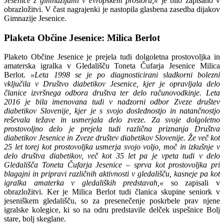
Jesenice z gimnazijami v evropskem prostoru,«
je bilo zapisano v
obrazložitvi. V čast nagrajenki je nastopila glasbena zasedba dijakov
Gimnazije Jesenice.
Plaketa Občine Jesenice: Milica Berlot
Plaketo Občine Jesenice je prejela tudi dolgoletna prostovoljka in
amaterska igralka v Gledališču Toneta Čufarja Jesenice Milica
Berlot.
»Leta 1998 se je po diagnosticirani sladkorni bolezni
vključila v Društvo diabetikov Jesenice, kjer je opravljala delo
članice izvršnega odbora društva ter delo računovodkinje. Leta
2016 je bila imenovana tudi v nadzorni odbor Zveze društev
diabetikov Slovenije, kjer je s svojo doslednostjo in natančnostjo
reševala težave in usmerjala delo zveze. Za svoje dolgoletno
prostovoljno delo je prejela tudi različna priznanja Društva
diabetikov Jesenice in Zveze društev diabetikov Slovenije. Že več kot
25 let torej kot prostovoljka usmerja svojo voljo, moč in izkušnje v
delo društva diabetikov, več kot 35 let pa je vpeta tudi v delo
Gledališča Toneta Čufarja Jesenice – sprva kot prostovoljka pri
blagajni in pripravi različnih aktivnosti v gledališču, kasneje pa kot
igralka amaterka v gledaliških predstavah,«
so zapisali v
obrazložitvi. Ker je Milica Berlot tudi članica skupine seniork v
jeseniškem gledališču, so za presenečenje poskrbele prav njene
igralske kolegice, ki so na odru predstavile delček uspešnice Bolj
stare, bolj skeglane.