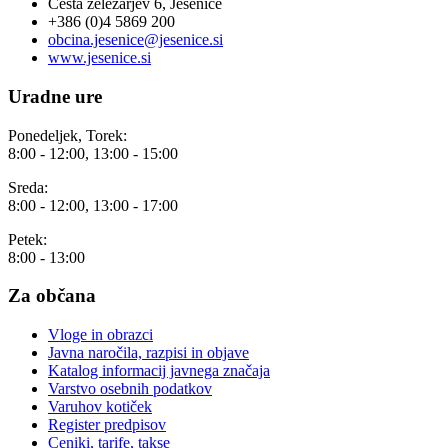
Cesta železarjev 6, Jesenice
+386 (0)4 5869 200
obcina.jesenice@jesenice.si
www.jesenice.si
Uradne ure
Ponedeljek, Torek:
8:00 - 12:00, 13:00 - 15:00
Sreda:
8:00 - 12:00, 13:00 - 17:00
Petek:
8:00 - 13:00
Za občana
Vloge in obrazci
Javna naročila, razpisi in objave
Katalog informacij javnega značaja
Varstvo osebnih podatkov
Varuhov kotiček
Register predpisov
Ceniki, tarife, takse