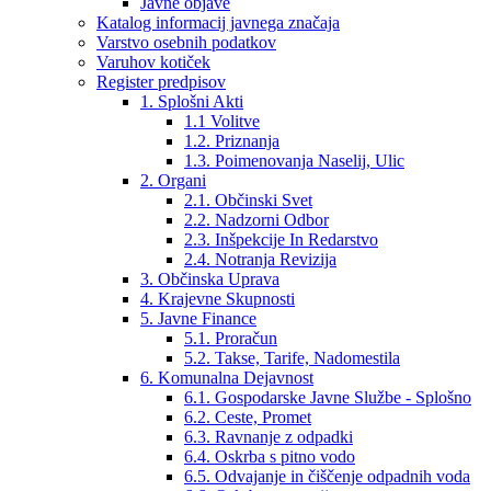
Javne objave
Katalog informacij javnega značaja
Varstvo osebnih podatkov
Varuhov kotiček
Register predpisov
1. Splošni Akti
1.1 Volitve
1.2. Priznanja
1.3. Poimenovanja Naselij, Ulic
2. Organi
2.1. Občinski Svet
2.2. Nadzorni Odbor
2.3. Inšpekcije In Redarstvo
2.4. Notranja Revizija
3. Občinska Uprava
4. Krajevne Skupnosti
5. Javne Finance
5.1. Proračun
5.2. Takse, Tarife, Nadomestila
6. Komunalna Dejavnost
6.1. Gospodarske Javne Službe - Splošno
6.2. Ceste, Promet
6.3. Ravnanje z odpadki
6.4. Oskrba s pitno vodo
6.5. Odvajanje in čiščenje odpadnih voda