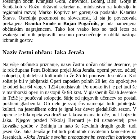
sosednjih občin Kranjska Gora, Žirovnica, Bohinj, Bled, Gorje in
Šentjakob v Rožu, državni sekretar na ministrstvu za kohezijo in
regionalni razvoj Marko Koprivc ter gorenjska poslanka Katarina
Štravs. Osrednja pozornost na slovesnosti, ki sta jo povezovala
prekaljena
Branka Smole
in
Bojan Pogačnik
, je bila namenjena
občinskim nagrajencem. Tako kot vsako leto so tudi letos za
vsakega od njih pripravili posebno presenečenje v obliki nastopa
izbranih gostov.
Naziv častni občan: Jaka Jeraša
Najvišje občinsko priznanje, naziv častni občan občine Jesenice, je
iz rok župana Petra Bohinca prejel Jaka Jeraša, operni pevec, učitelj
solopetja, ljubiteljski kulturnik in že 85 let ponosen Jeseničan. Kot
solist je bil v jubljanski Operi zaposlen polnih 28 let, do upokojitve
je odpel kar 64 vlog v 1224 predstavah. Po upokojitvi je pel tudi še
v mariborski operi in nastopil še 93-krat. V glasbenih šolah Jesenice
in Tržič je poučeval solopetje, štirje od njegovih učencev so postali
poklicni glasbeniki. Ob delu je svoj čas namenjal tudi ljubiteljski
kulturi, na jeseniškem odru je igral kar devet gledaliških sezon. V
operete je bila vpeta vsa družina: Jakova mama in oče, brat Lojze in
Jaka. Njegov praded Nikolaj Bernard je bil ustanovitelj prve
kovaške godbe v Bohinju in nato še številnih drugih godb, tudi
jeseniške. Jaka Jeraša je bil tudi pobudnik novoletnih koncertov na
Jesenicah.
»Jaka Jeraša s svojim prepoznavnim zvenečim baritonom