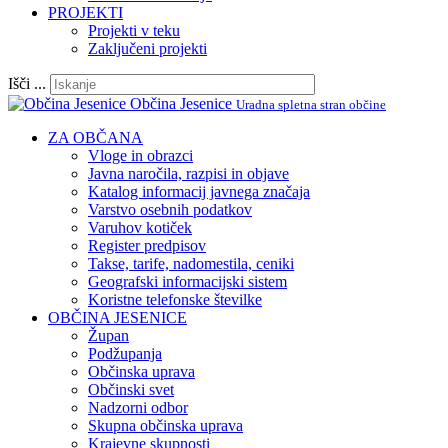
PROJEKTI
Projekti v teku
Zaključeni projekti
Išči ...
Občina Jesenice
Uradna spletna stran občine
ZA OBČANA
Vloge in obrazci
Javna naročila, razpisi in objave
Katalog informacij javnega značaja
Varstvo osebnih podatkov
Varuhov kotiček
Register predpisov
Takse, tarife, nadomestila, ceniki
Geografski informacijski sistem
Koristne telefonske številke
OBČINA JESENICE
Župan
Podžupanja
Občinska uprava
Občinski svet
Nadzorni odbor
Skupna občinska uprava
Krajevne skupnosti