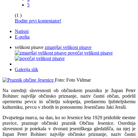
5
(1 )
Bodite prvi komentator!
Natisni
E-pošta
velikost pisave
zmanjšaj velikost pisave
povečaj velikost pisave
Galerija slik
Foto: Foto Vidmar
Na osrednji slovesnosti ob občinskem prazniku je župan Peter
Bohinec najvišje občinsko priznanje, naziv častni občan, podelil
opernemu pevcu in učitelju solopetja, predanemu ljubiteljskemu
kulturniku, pevcu v zborih in ponosnemu Jeseničanu Jaki Jeraši.
Dvajsetega marca, na dan, ko so Jesenice leta 1929 pridobile mestne
pravice, praznuje občinski praznik Občina Jesenice. Osrednja
slovesnost je potekala v dvorani jeseniškega gledališča, na njej je
župan Peter Bohinec najvišje občinsko priznanje, naziv častni