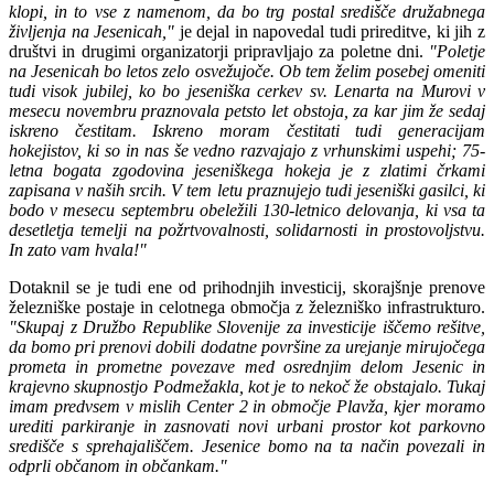
klopi, in to vse z namenom, da bo trg postal središče družabnega
življenja na Jesenicah,"
je dejal in napovedal tudi prireditve, ki jih z
društvi in drugimi organizatorji pripravljajo za poletne dni.
"Poletje
na Jesenicah bo letos zelo osvežujoče. Ob tem želim posebej omeniti
tudi visok jubilej, ko bo jeseniška cerkev sv. Lenarta na Murovi v
mesecu novembru praznovala petsto let obstoja, za kar jim že sedaj
iskreno čestitam. Iskreno moram čestitati tudi generacijam
hokejistov, ki so in nas še vedno razvajajo z vrhunskimi uspehi; 75-
letna bogata zgodovina jeseniškega hokeja je z zlatimi črkami
zapisana v naših srcih. V tem letu praznujejo tudi jeseniški gasilci, ki
bodo v mesecu septembru obeležili 130-letnico delovanja, ki vsa ta
desetletja temelji na požrtvovalnosti, solidarnosti in prostovoljstvu.
In zato vam hvala!"
Dotaknil se je tudi ene od prihodnjih investicij, skorajšnje prenove
železniške postaje in celotnega območja z železniško infrastrukturo.
"Skupaj z Družbo Republike Slovenije za investicije iščemo rešitve,
da bomo pri prenovi dobili dodatne površine za urejanje mirujočega
prometa in prometne povezave med osrednjim delom Jesenic in
krajevno skupnostjo Podmežakla, kot je to nekoč že obstajalo. Tukaj
imam predvsem v mislih Center 2 in območje Plavža, kjer moramo
urediti parkiranje in zasnovati novi urbani prostor kot parkovno
središče s sprehajališčem. Jesenice bomo na ta način povezali in
odprli občanom in občankam."