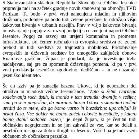
S Stanovanjskim skladom Republike Slovenije se Občina Jesenice
pripravlja tudi na začetek gradnje novih stanovanj na območju TVD
Partizan. Ta bodo v prvi vrsti namenjena mladim in njihovim
družinam, pridobitev pa bodo tudi zelene površine, ki odražajo višjo
kakovost bivanja v urbanih naseljih. Prav v višjo kakovost bivanja
in ustvarjanje pogojev za razvoj podjetij so usmerjeni napori Občine
Jesenice. Pogoj za razvoj sta urejeni komunalna in prometna
infrastruktura, pri čemer računajo na evropska sredstva za zeleni
prehod in tudi sredstva za trajnostno mobilnost. Pridobivanje
evropskih in državnih sredstev bo omogočilo zaključek obnove
Ruardove graščine; župan je poudaril, da je investicijo treba
nadaljevati, saj gre za spomenik državnega pomena, ki pa v prvi
vrsti predstavlja jeseniško zgodovino, dediščino – in ne nazadnje
jeseniško identiteto.
Še en izziv pa je sanacija bazena Ukova, ki je nepozaben del
otroštva in mladosti večine Jeseničanov.
"Zato si želim tvornega
sodelovanja vseh tistih, ki morda v tem trenutku dvomijo v rešitev,
sam pa sem prepričan, da moramo bazen Ukova s skupnimi močmi
urediti do te mere, da ga bomo varno in brezskrbno uporabljali še
nekaj časa. Vse dokler ne bomo začeli celovite investicije, s katero
bomo dobili sodoben bazen,"
je dejal župan, ki je čestital tudi
občinskim nagrajencem in se jim zahvalil za vse, kar so delali z
nesebično mislijo za dobro drugih in Jesenic. Voščil pa je tudi vsem
občanom ob občinskem prazniku.