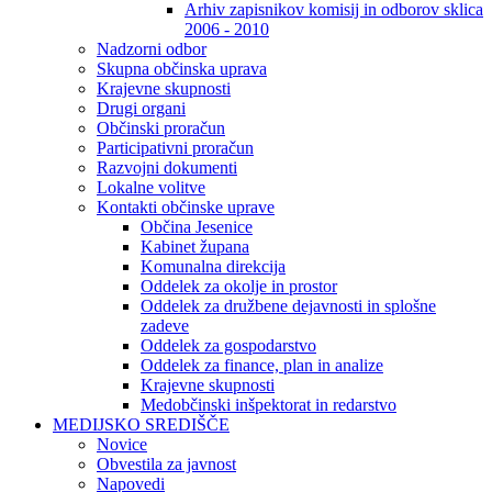
Arhiv zapisnikov komisij in odborov sklica
2006 - 2010
Nadzorni odbor
Skupna občinska uprava
Krajevne skupnosti
Drugi organi
Občinski proračun
Participativni proračun
Razvojni dokumenti
Lokalne volitve
Kontakti občinske uprave
Občina Jesenice
Kabinet župana
Komunalna direkcija
Oddelek za okolje in prostor
Oddelek za družbene dejavnosti in splošne
zadeve
Oddelek za gospodarstvo
Oddelek za finance, plan in analize
Krajevne skupnosti
Medobčinski inšpektorat in redarstvo
MEDIJSKO SREDIŠČE
Novice
Obvestila za javnost
Napovedi