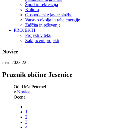
Šport in rekreacija
Kultura
Gospodarske javne službe
Varstvo okolja in raba energije
Zaščita in reševanje
PROJEKTI
Projekti v teku
Zaključeni projekti
Novice
mar 2023
22
Praznik občine Jesenice
Od
Urša Peternel
v
Novice
Ocena
1
2
3
4