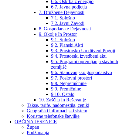
6.6. Oskrba z energijo
6.7. Javna podjetja
7. Družbene Dejavnosti
7.1. Splošno
7.2. Javni Zavodi
8. Gospodarske Dejavnosti
9. Okolje In Prostor
9.1. Splošno
9.2. Planski Akti
9.3. Prostorsko Ureditveni Pogoji
9.4. Prostorski izvedbeni akti
9.5. Programi opremljanja stavbnih
zemljišč
9.6. Stanovanjsko gospodarstvo
9.7. Poslovni prostori
9.8. Nepremičnine
9.9. Premičnine
9.10. Ostalo
10. Zaščita In Reševanje
Takse, tarife, nadomestila, ceniki
Geografski informacijski sistem
Koristne telefonske številke
OBČINA JESENICE
Župan
Podžupanja