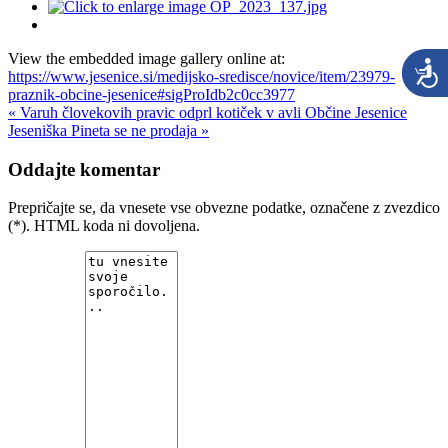
View the embedded image gallery online at:
https://www.jesenice.si/medijsko-sredisce/novice/item/23979-
praznik-obcine-jesenice#sigProIdb2c0cc3977
« Varuh človekovih pravic odprl kotiček v avli Občine Jesenice
Jeseniška Pineta se ne prodaja »
Oddajte komentar
Prepričajte se, da vnesete vse obvezne podatke, označene z zvezdico
(*). HTML koda ni dovoljena.