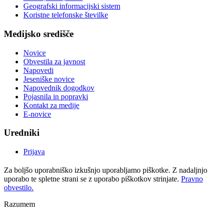
Geografski informacijski sistem
Koristne telefonske številke
Medijsko središče
Novice
Obvestila za javnost
Napovedi
Jeseniške novice
Napovednik dogodkov
Pojasnila in popravki
Kontakt za medije
E-novice
Uredniki
Prijava
Za boljšo uporabniško izkušnjo uporabljamo piškotke. Z nadaljnjo
uporabo te spletne strani se z uporabo piškotkov strinjate.
Pravno
obvestilo.
Razumem