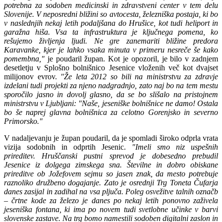
potrebna za sodoben medicinski in zdravstveni center v tem delu
Slovenije. V neposredni bližini so avtocesta, železniška postaja, ki bo
v naslednjih nekaj letih podaljšana do Hrušice, kot tudi heliport in
garažna hiša. Vsa ta infrastruktura je ključnega pomena, ko
rešujemo življenja ljudi. Ne gre zanemariti bližine predora
Karavanke, kjer je lahko vsaka minuta v primeru nesreče še kako
pomembna,"
je poudaril župan. Kot je opozoril, je bilo v zadnjem
desetletju v Splošno bolnišnico Jesenice vloženih več kot dvajset
milijonov evrov.
"Že leta 2012 so bili na ministrstvu za zdravje
izdelani tudi projekti za njeno nadgradnjo, zato naj bo na tem mestu
sporočilo jasno in dovolj glasno, da se bo slišalo na pristojnem
ministrstvu v Ljubljani: "Naše, jeseniške bolnišnice ne damo! Ostala
bo še naprej glavna bolnišnica za celotno Gorenjsko in severno
Primorsko."
V nadaljevanju je župan poudaril, da je spomladi široko odprla vrata
vizija sodobnih in odprtih Jesenic.
"Imeli smo niz uspešnih
prireditev. Hruščanski pustni sprevod je dobesedno prebudil
Jesenice iz dolgega zimskega sna. Številne in dobro obiskane
prireditve ob Jožefovem sejmu so jasen znak, da mesto potrebuje
raznoliko družbeno dogajanje. Zato je osrednji Trg Toneta Čufarja
danes zasijal in zadihal na vsa pljuča. Poleg osvežitve talnih označb
– črtne kode za železo je danes po nekaj letih ponovno zaživela
jeseniška fontana, ki ima po novem tudi svetlobne učinke v barvi
slovenske zastave. Na trg bomo namestili sodoben digitalni zaslon in