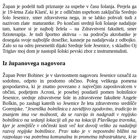
Župan je podelil tudi priznanje za uspehe v času šolanja. Prejela ga
je 19-letna Zala Klarić, ki je z odličnim uspehom zaključila Srednjo
šolo Jesenice, smer zdravstvena nega, in se lahko pohvali tudi z
nazivom zlate maturantke. Po končani srednji šoli šolanje nadaljuje
tam, kamor si je najbolj želela – na Zdravstveni fakulteti, smer
fizioterapija. Je tudi športno aktivna – na področju akrobatike je
dosegala svoje najboljše dosežke, kasneje pa nadaljevala z odbojko.
Zalo so na odru presenetili dijaki Srednje šole Jesenice, s skladbo Oj
Triglav moj dom je nastopil šolski pevski zbor z instrumentalisti.
Iz županovega nagovora
Župan Peter Bohinec je v slavnostnem nagovoru Jesenice označil za
sodobno, odprto in prodorno občino. Poleg velikega pomena
gospodarstva, ki je znatno povezano z največjim zaposlovalcem v
občini, podjetjem Acroni, je posebej poudaril pomen bolnišnice
Jesenice, srednje zdravstvene šole in zdravstvene fakultete Angele
Boškin, po zaslugi katerih so Jesenice že leta zdravstveno središče
Gorenjske.
"Jeseniška bolnišnica z zavidljivo zgodovino, tradicijo in
znanjem ima vse možnosti, da se razvija in nadgradi v regijsko
bolnišnico na sedanji lokaciji ali pa na lokaciji Plavškega travnika,
kjer je zemljišče v občinski lasti več kot dovolj veliko za nadaljnji
razvoj regijske bolnišnice. Prav tako je v neposredni bližini na
razpolago vsa potrebna komunalna in prometna infrastruktura, ki je