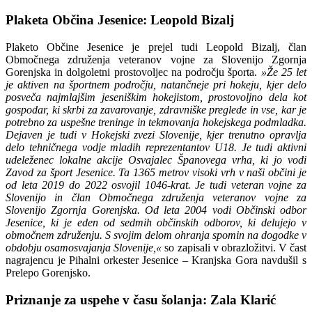
Plaketa Občina Jesenice: Leopold Bizalj
Plaketo Občine Jesenice je prejel tudi Leopold Bizalj, član
Območnega združenja veteranov vojne za Slovenijo Zgornja
Gorenjska in dolgoletni prostovoljec na področju športa.
»Že 25 let
je aktiven na športnem področju, natančneje pri hokeju, kjer delo
posveča najmlajšim jeseniškim hokejistom, prostovoljno dela kot
gospodar, ki skrbi za zavarovanje, zdravniške preglede in vse, kar je
potrebno za uspešne treninge in tekmovanja hokejskega podmladka.
Dejaven je tudi v Hokejski zvezi Slovenije, kjer trenutno opravlja
delo tehničnega vodje mladih reprezentantov U18. Je tudi aktivni
udeleženec lokalne akcije Osvajalec Španovega vrha, ki jo vodi
Zavod za šport Jesenice. Ta 1365 metrov visoki vrh v naši občini je
od leta 2019 do 2022 osvojil 1046-krat. Je tudi veteran vojne za
Slovenijo in član Območnega združenja veteranov vojne za
Slovenijo Zgornja Gorenjska. Od leta 2004 vodi Občinski odbor
Jesenice, ki je eden od sedmih občinskih odborov, ki delujejo v
območnem združenju. S svojim delom ohranja spomin na dogodke v
obdobju osamosvajanja Slovenije,«
so zapisali v obrazložitvi. V čast
nagrajencu je Pihalni orkester Jesenice – Kranjska Gora navdušil s
Prelepo Gorenjsko.
Priznanje za uspehe v času šolanja: Zala Klarić