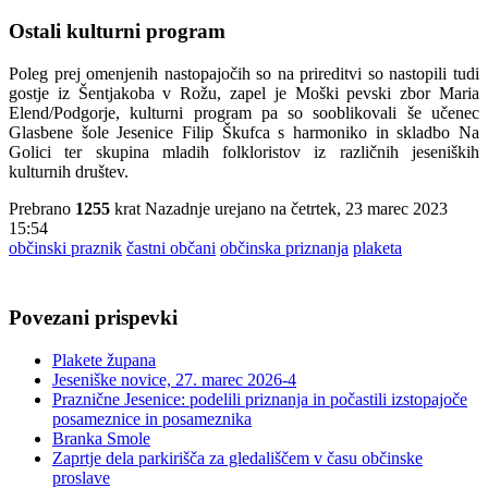
Ostali kulturni program
Poleg prej omenjenih nastopajočih so na prireditvi so nastopili tudi
gostje iz Šentjakoba v Rožu, zapel je Moški pevski zbor Maria
Elend/Podgorje, kulturni program pa so sooblikovali še učenec
Glasbene šole Jesenice Filip Škufca s harmoniko in skladbo Na
Golici ter skupina mladih folkloristov iz različnih jeseniških
kulturnih društev.
Prebrano
1255
krat
Nazadnje urejano na četrtek, 23 marec 2023
15:54
občinski praznik
častni občani
občinska priznanja
plaketa
Povezani prispevki
Plakete župana
Jeseniške novice, 27. marec 2026-4
Praznične Jesenice: podelili priznanja in počastili izstopajoče
posameznice in posameznika
Branka Smole
Zaprtje dela parkirišča za gledališčem v času občinske
proslave