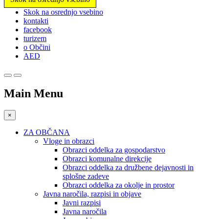
Prosimo,
Skok na osrednjo vsebino
upoštevajte:
kontakti
To
facebook
spletno
turizem
mesto
o Občini
vključuje
AED
sistem
dostopnosti.
Main Menu
×
ZA OBČANA
Vloge in obrazci
Obrazci oddelka za gospodarstvo
Obrazci komunalne direkcije
Obrazci oddelka za družbene dejavnosti in
splošne zadeve
Obrazci oddelka za okolje in prostor
Javna naročila, razpisi in objave
Javni razpisi
Javna naročila