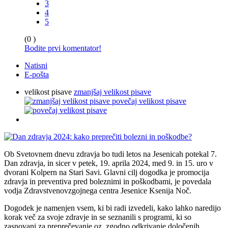
3
4
5
(0 )
Bodite prvi komentator!
Natisni
E-pošta
velikost pisave
zmanjšaj velikost pisave
povečaj velikost pisave
Ob Svetovnem dnevu zdravja bo tudi letos na Jesenicah potekal 7.
Dan zdravja, in sicer v petek, 19. aprila 2024, med 9. in 15. uro v
dvorani Kolpern na Stari Savi. Glavni cilj dogodka je promocija
zdravja in preventiva pred boleznimi in poškodbami, je povedala
vodja Zdravstvenovzgojnega centra Jesenice Ksenija Noč.
Dogodek je namenjen vsem, ki bi radi izvedeli, kako lahko naredijo
korak več za svoje zdravje in se seznanili s programi, ki so
zasnovani za preprečevanje oz. zgodno odkrivanje določenih