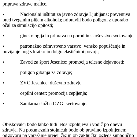
priprava zdrave malice.
• Nacionalni inštitut za javno zdravje Ljubljana: preventiva
pred tveganim pitjem alkohola; pripravili bodo poligon z uporabo
očal za simulacijo opitosti;
• ginekologija in priprava na porod in starševstvo svetovanje;
• patronažno zdravstveno varstvo: vensko popuščanje in
povijanje nog s kratko in dolgo elastičnimi povoji;
• Zavod za šport Jesenice: promocija telesne dejavnosti;
• poligon gibanja za zdravje;
• ZVC Jesenice: duševno zdravje;
• cepilni center: promocija cepljenja;
• Sanitarna služba OZG: svetovanje.
Obiskovalci bodo lahko tudi letos izpolnjevali vodič po dnevu
zdravja. Na posameznih stojnicah bodo ob pravilno izpolnjenem
odgovoru na vprašanje prejeli žig in ob zaključku ogleda simbolično