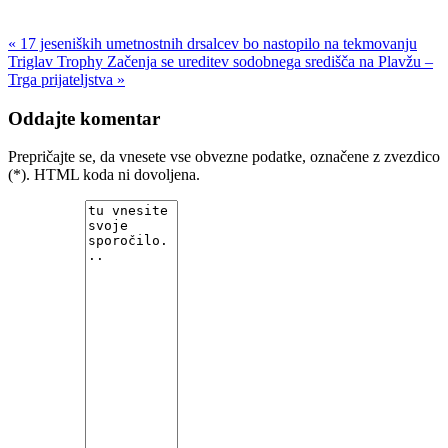
« 17 jeseniških umetnostnih drsalcev bo nastopilo na tekmovanju
Triglav Trophy
Začenja se ureditev sodobnega središča na Plavžu –
Trga prijateljstva »
Oddajte komentar
Prepričajte se, da vnesete vse obvezne podatke, označene z zvezdico
(*). HTML koda ni dovoljena.