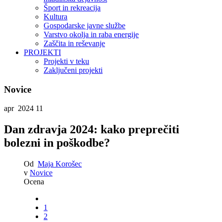
Šport in rekreacija
Kultura
Gospodarske javne službe
Varstvo okolja in raba energije
Zaščita in reševanje
PROJEKTI
Projekti v teku
Zaključeni projekti
Novice
apr 2024
11
Dan zdravja 2024: kako preprečiti
bolezni in poškodbe?
Od
Maja Korošec
v
Novice
Ocena
1
2