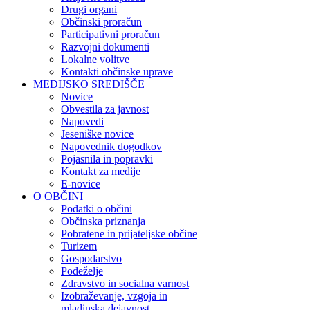
Drugi organi
Občinski proračun
Participativni proračun
Razvojni dokumenti
Lokalne volitve
Kontakti občinske uprave
MEDIJSKO SREDIŠČE
Novice
Obvestila za javnost
Napovedi
Jeseniške novice
Napovednik dogodkov
Pojasnila in popravki
Kontakt za medije
E-novice
O OBČINI
Podatki o občini
Občinska priznanja
Pobratene in prijateljske občine
Turizem
Gospodarstvo
Podeželje
Zdravstvo in socialna varnost
Izobraževanje, vzgoja in
mladinska dejavnost