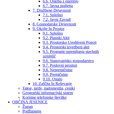
6.6. Oskrba z energijo
6.7. Javna podjetja
7. Družbene Dejavnosti
7.1. Splošno
7.2. Javni Zavodi
8. Gospodarske Dejavnosti
9. Okolje In Prostor
9.1. Splošno
9.2. Planski Akti
9.3. Prostorsko Ureditveni Pogoji
9.4. Prostorski izvedbeni akti
9.5. Programi opremljanja stavbnih
zemljišč
9.6. Stanovanjsko gospodarstvo
9.7. Poslovni prostori
9.8. Nepremičnine
9.9. Premičnine
9.10. Ostalo
10. Zaščita In Reševanje
Takse, tarife, nadomestila, ceniki
Geografski informacijski sistem
Koristne telefonske številke
OBČINA JESENICE
Župan
Podžupanja