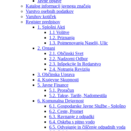
Javne objave
Katalog informacij javnega značaja
Varstvo osebnih podatkov
Varuhov kotiček
Register predpisov
1. Splošni Akti
1.1 Volitve
1.2. Priznanja
1.3. Poimenovanja Naselij, Ulic
2. Organi
2.1. Občinski Svet
2.2. Nadzorni Odbor
2.3. Inšpekcije In Redarstvo
2.4. Notranja Revizija
3. Občinska Uprava
4. Krajevne Skupnosti
5. Javne Finance
5.1. Proračun
5.2. Takse, Tarife, Nadomestila
6. Komunalna Dejavnost
6.1. Gospodarske Javne Službe - Splošno
6.2. Ceste, Promet
6.3. Ravnanje z odpadki
6.4. Oskrba s pitno vodo
6.5. Odvajanje in čiščenje odpadnih voda