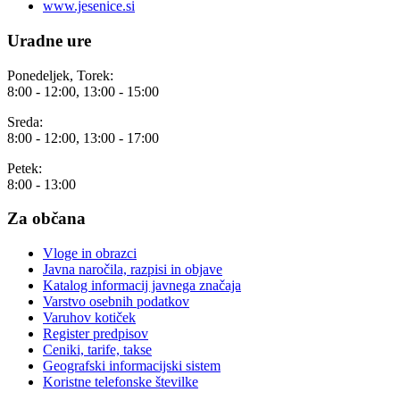
www.jesenice.si
Uradne ure
Ponedeljek, Torek:
8:00 - 12:00, 13:00 - 15:00
Sreda:
8:00 - 12:00, 13:00 - 17:00
Petek:
8:00 - 13:00
Za občana
Vloge in obrazci
Javna naročila, razpisi in objave
Katalog informacij javnega značaja
Varstvo osebnih podatkov
Varuhov kotiček
Register predpisov
Ceniki, tarife, takse
Geografski informacijski sistem
Koristne telefonske številke