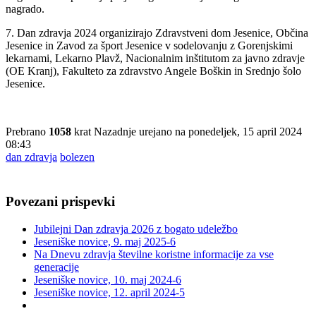
nagrado.
7. Dan zdravja 2024 organizirajo Zdravstveni dom Jesenice, Občina
Jesenice in Zavod za šport Jesenice v sodelovanju z Gorenjskimi
lekarnami, Lekarno Plavž, Nacionalnim inštitutom za javno zdravje
(OE Kranj), Fakulteto za zdravstvo Angele Boškin in Srednjo šolo
Jesenice.
Prebrano
1058
krat
Nazadnje urejano na ponedeljek, 15 april 2024
08:43
dan zdravja
bolezen
Povezani prispevki
Jubilejni Dan zdravja 2026 z bogato udeležbo
Jeseniške novice, 9. maj 2025-6
Na Dnevu zdravja številne koristne informacije za vse
generacije
Jeseniške novice, 10. maj 2024-6
Jeseniške novice, 12. april 2024-5