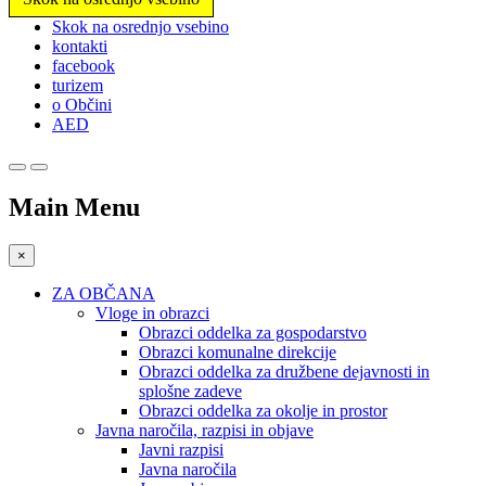
Prosimo,
Skok na osrednjo vsebino
upoštevajte:
kontakti
To
facebook
spletno
turizem
mesto
o Občini
vključuje
AED
sistem
dostopnosti.
Main Menu
×
ZA OBČANA
Vloge in obrazci
Obrazci oddelka za gospodarstvo
Obrazci komunalne direkcije
Obrazci oddelka za družbene dejavnosti in
splošne zadeve
Obrazci oddelka za okolje in prostor
Javna naročila, razpisi in objave
Javni razpisi
Javna naročila