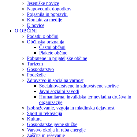
Jeseniške novice
Napovednik dogodkov
Pojasnila in popravki
Kontakt za medije
E-novice
O OBČINI
Podatki o občini
Občinska priznanja
Častni občani
Plakete občine
Pobratene in prijateljske občine
Turizem
Gospodarstvo
Podeželje
Zdravstvo in socialna varnost
Socialnovarstvene in zdravstvene storitve
Javni socialni zavodi
Humanitarna, invalidska ter nevladna društva in
organizacije
Izobraževanje, vzgoja in mladinska dejavnost
Šport in rekreacija
Kultura
Gospodarske javne službe
Varstvo okolja in raba energije
Zaščita in reševanje