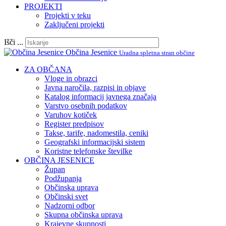
PROJEKTI
Projekti v teku
Zaključeni projekti
Išči ...
Občina Jesenice
Uradna spletna stran občine
ZA OBČANA
Vloge in obrazci
Javna naročila, razpisi in objave
Katalog informacij javnega značaja
Varstvo osebnih podatkov
Varuhov kotiček
Register predpisov
Takse, tarife, nadomestila, ceniki
Geografski informacijski sistem
Koristne telefonske številke
OBČINA JESENICE
Župan
Podžupanja
Občinska uprava
Občinski svet
Nadzorni odbor
Skupna občinska uprava
Krajevne skupnosti