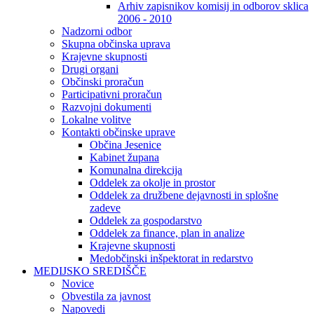
Arhiv zapisnikov komisij in odborov sklica
2006 - 2010
Nadzorni odbor
Skupna občinska uprava
Krajevne skupnosti
Drugi organi
Občinski proračun
Participativni proračun
Razvojni dokumenti
Lokalne volitve
Kontakti občinske uprave
Občina Jesenice
Kabinet župana
Komunalna direkcija
Oddelek za okolje in prostor
Oddelek za družbene dejavnosti in splošne
zadeve
Oddelek za gospodarstvo
Oddelek za finance, plan in analize
Krajevne skupnosti
Medobčinski inšpektorat in redarstvo
MEDIJSKO SREDIŠČE
Novice
Obvestila za javnost
Napovedi