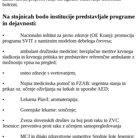
bolezni.
Na stojnicah bodo institucije predstavljale programe
in dejavnosti:
• Nacionalni inštitut za javno zdravje (OE Kranj): promocija
programa SVIT z namiznim modelom debelega črevesa;
• ambulant družinske medicine: brezplačne meritve krvnega
sladkorja in krvnega pritiska ter predstavitev referenčne ambulante z
možnostjo vpisa na pregled;
• ustno zdravje s svetovanjem,
• Nujna medicinska pomoč in FZAB: urgentna stanja in
prikaz oz. učenje oživljanja na lutkah in uporabe AED;
• Lekarna Plavž: aromaterapija;
• Gorenjske lekarne: sončenje;
• Zveza slovenskih društev za boj proti raku in ZVC
Jesenice: preventiva proti raku z učenjem samopregledovanja
• MCJ in dijaki zdravstvene usmeritve Srednje šole Jesenice: