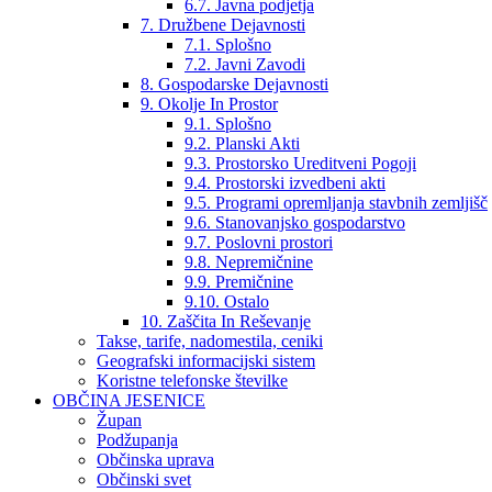
6.7. Javna podjetja
7. Družbene Dejavnosti
7.1. Splošno
7.2. Javni Zavodi
8. Gospodarske Dejavnosti
9. Okolje In Prostor
9.1. Splošno
9.2. Planski Akti
9.3. Prostorsko Ureditveni Pogoji
9.4. Prostorski izvedbeni akti
9.5. Programi opremljanja stavbnih zemljišč
9.6. Stanovanjsko gospodarstvo
9.7. Poslovni prostori
9.8. Nepremičnine
9.9. Premičnine
9.10. Ostalo
10. Zaščita In Reševanje
Takse, tarife, nadomestila, ceniki
Geografski informacijski sistem
Koristne telefonske številke
OBČINA JESENICE
Župan
Podžupanja
Občinska uprava
Občinski svet