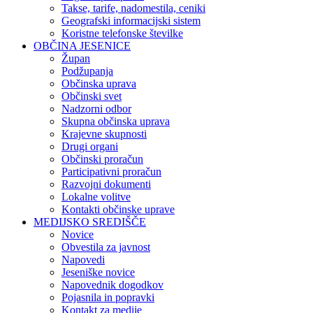
Takse, tarife, nadomestila, ceniki
Geografski informacijski sistem
Koristne telefonske številke
OBČINA JESENICE
Župan
Podžupanja
Občinska uprava
Občinski svet
Nadzorni odbor
Skupna občinska uprava
Krajevne skupnosti
Drugi organi
Občinski proračun
Participativni proračun
Razvojni dokumenti
Lokalne volitve
Kontakti občinske uprave
MEDIJSKO SREDIŠČE
Novice
Obvestila za javnost
Napovedi
Jeseniške novice
Napovednik dogodkov
Pojasnila in popravki
Kontakt za medije