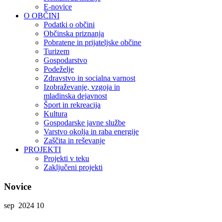
E-novice
O OBČINI
Podatki o občini
Občinska priznanja
Pobratene in prijateljske občine
Turizem
Gospodarstvo
Podeželje
Zdravstvo in socialna varnost
Izobraževanje, vzgoja in
mladinska dejavnost
Šport in rekreacija
Kultura
Gospodarske javne službe
Varstvo okolja in raba energije
Zaščita in reševanje
PROJEKTI
Projekti v teku
Zaključeni projekti
Novice
sep 2024
10