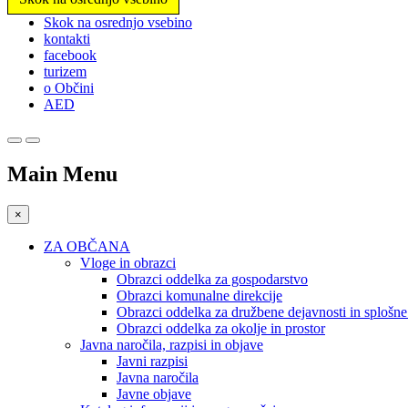
Prosimo,
Skok na osrednjo vsebino
upoštevajte:
kontakti
To
facebook
spletno
turizem
mesto
o Občini
vključuje
AED
sistem
dostopnosti.
Pritisnite
Control-
Main Menu
F11,
da
prilagodite
×
spletno
mesto
ZA OBČANA
slabovidnim,
Vloge in obrazci
ki
Obrazci oddelka za gospodarstvo
uporabljajo
Obrazci komunalne direkcije
bralnik
Obrazci oddelka za družbene dejavnosti in splošn
zaslona;
Obrazci oddelka za okolje in prostor
Pritisnite
Javna naročila, razpisi in objave
Control-
Javni razpisi
F10,
Javna naročila
da
Javne objave
odprete