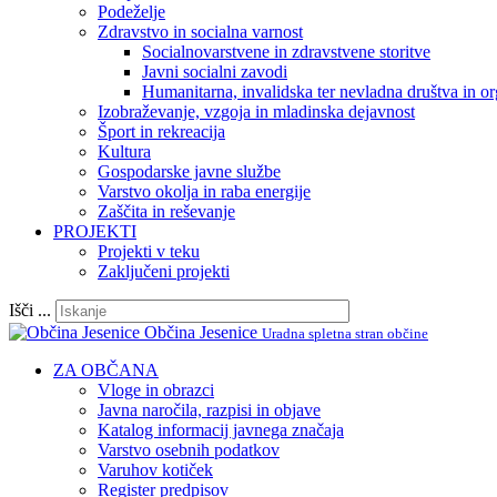
Podeželje
Zdravstvo in socialna varnost
Socialnovarstvene in zdravstvene storitve
Javni socialni zavodi
Humanitarna, invalidska ter nevladna društva in or
Izobraževanje, vzgoja in mladinska dejavnost
Šport in rekreacija
Kultura
Gospodarske javne službe
Varstvo okolja in raba energije
Zaščita in reševanje
PROJEKTI
Projekti v teku
Zaključeni projekti
Išči ...
Občina Jesenice
Uradna spletna stran občine
ZA OBČANA
Vloge in obrazci
Javna naročila, razpisi in objave
Katalog informacij javnega značaja
Varstvo osebnih podatkov
Varuhov kotiček
Register predpisov