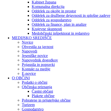
Kabinet župana
Komunalna direkcija
Oddelek za okolje in prostor
Oddelek za družbene dejavnosti in splošne zadeve
Oddelek za gospodarstvo
Oddelek za finance, plan in analize
Krajevne skupnosti
Medobčinski inšpektorat in redarstvo
MEDIJSKO SREDIŠČE
Novice
Obvestila za javnost
Napovedi
Jeseniške novice
Napovednik dogodkov
Pojasnila in popravki
Kontakt za medije
E-novice
O OBČINI
Podatki o občini
Občinska priznanja
Častni občani
Plakete občine
Pobratene in prijateljske občine
Turizem
Gospodarstvo