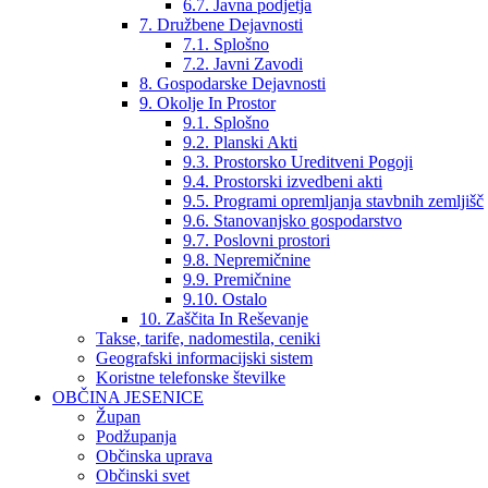
6.7. Javna podjetja
7. Družbene Dejavnosti
7.1. Splošno
7.2. Javni Zavodi
8. Gospodarske Dejavnosti
9. Okolje In Prostor
9.1. Splošno
9.2. Planski Akti
9.3. Prostorsko Ureditveni Pogoji
9.4. Prostorski izvedbeni akti
9.5. Programi opremljanja stavbnih zemljišč
9.6. Stanovanjsko gospodarstvo
9.7. Poslovni prostori
9.8. Nepremičnine
9.9. Premičnine
9.10. Ostalo
10. Zaščita In Reševanje
Takse, tarife, nadomestila, ceniki
Geografski informacijski sistem
Koristne telefonske številke
OBČINA JESENICE
Župan
Podžupanja
Občinska uprava
Občinski svet