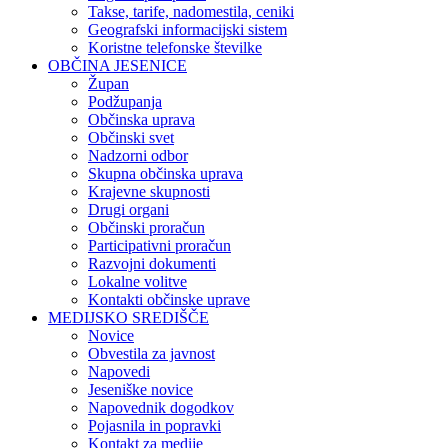
Takse, tarife, nadomestila, ceniki
Geografski informacijski sistem
Koristne telefonske številke
OBČINA JESENICE
Župan
Podžupanja
Občinska uprava
Občinski svet
Nadzorni odbor
Skupna občinska uprava
Krajevne skupnosti
Drugi organi
Občinski proračun
Participativni proračun
Razvojni dokumenti
Lokalne volitve
Kontakti občinske uprave
MEDIJSKO SREDIŠČE
Novice
Obvestila za javnost
Napovedi
Jeseniške novice
Napovednik dogodkov
Pojasnila in popravki
Kontakt za medije