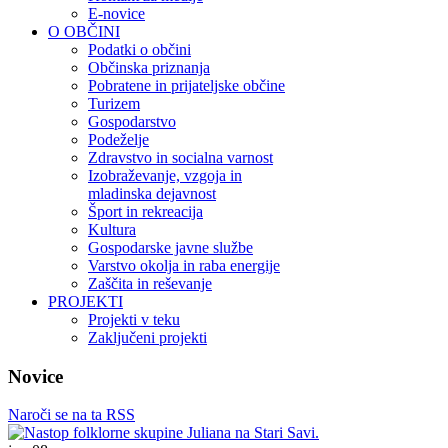
E-novice
O OBČINI
Podatki o občini
Občinska priznanja
Pobratene in prijateljske občine
Turizem
Gospodarstvo
Podeželje
Zdravstvo in socialna varnost
Izobraževanje, vzgoja in
mladinska dejavnost
Šport in rekreacija
Kultura
Gospodarske javne službe
Varstvo okolja in raba energije
Zaščita in reševanje
PROJEKTI
Projekti v teku
Zaključeni projekti
Novice
Naroči se na ta RSS