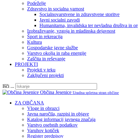
Podeželje
Zdravstvo in socialna varnost
Socialnovarstvene in zdravstvene storitve
Javni socialni zavodi
Humanitarna, invalidska ter nevladna društva in or
Izobraževanje, vzgoja in mladinska dejavnost
Šport in rekreacija
Kultura
Gospodarske javne službe
Varstvo okolja in raba energije
Zaščita in reševanje
PROJEKTI
Projekti v teku
Zaključeni projekti
Išči ...
Občina Jesenice
Uradna spletna stran občine
ZA OBČANA
Vloge in obrazci
Javna naročila, razpisi in objave
Katalog informacij javnega značaja
Varstvo osebnih podatkov
Varuhov kotiček
Register predpisov