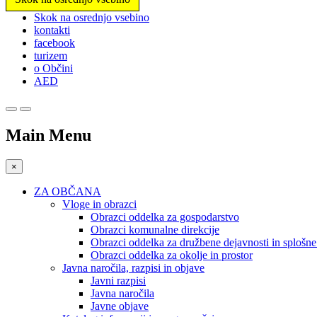
Prosimo,
Skok na osrednjo vsebino
upoštevajte:
kontakti
To
facebook
spletno
turizem
mesto
o Občini
vključuje
AED
sistem
dostopnosti.
Pritisnite
Control-
Main Menu
F11,
da
prilagodite
×
spletno
mesto
ZA OBČANA
slabovidnim,
Vloge in obrazci
ki
Obrazci oddelka za gospodarstvo
uporabljajo
Obrazci komunalne direkcije
bralnik
Obrazci oddelka za družbene dejavnosti in splošn
zaslona;
Obrazci oddelka za okolje in prostor
Pritisnite
Javna naročila, razpisi in objave
Control-
Javni razpisi
F10,
Javna naročila
da
Javne objave
odprete