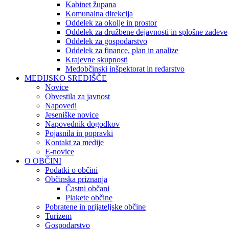
Kabinet župana
Komunalna direkcija
Oddelek za okolje in prostor
Oddelek za družbene dejavnosti in splošne zadeve
Oddelek za gospodarstvo
Oddelek za finance, plan in analize
Krajevne skupnosti
Medobčinski inšpektorat in redarstvo
MEDIJSKO SREDIŠČE
Novice
Obvestila za javnost
Napovedi
Jeseniške novice
Napovednik dogodkov
Pojasnila in popravki
Kontakt za medije
E-novice
O OBČINI
Podatki o občini
Občinska priznanja
Častni občani
Plakete občine
Pobratene in prijateljske občine
Turizem
Gospodarstvo