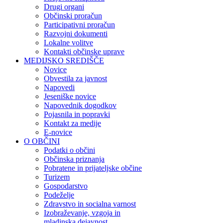
Drugi organi
Občinski proračun
Participativni proračun
Razvojni dokumenti
Lokalne volitve
Kontakti občinske uprave
MEDIJSKO SREDIŠČE
Novice
Obvestila za javnost
Napovedi
Jeseniške novice
Napovednik dogodkov
Pojasnila in popravki
Kontakt za medije
E-novice
O OBČINI
Podatki o občini
Občinska priznanja
Pobratene in prijateljske občine
Turizem
Gospodarstvo
Podeželje
Zdravstvo in socialna varnost
Izobraževanje, vzgoja in
mladinska dejavnost