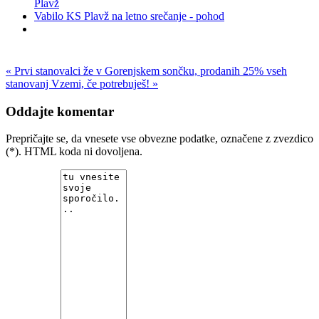
Plavž
Vabilo KS Plavž na letno srečanje - pohod
« Prvi stanovalci že v Gorenjskem sončku, prodanih 25% vseh
stanovanj
Vzemi, če potrebuješ! »
Oddajte komentar
Prepričajte se, da vnesete vse obvezne podatke, označene z zvezdico
(*). HTML koda ni dovoljena.