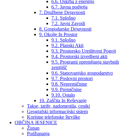
6.6. Oskrba z energijo
6.7. Javna podjetja
7. Družbene Dejavnosti
7.1. Splošno
7.2. Javni Zavodi
8. Gospodarske Dejavnosti
9. Okolje In Prostor
9.1. Splošno
9.2. Planski Akti
9.3. Prostorsko Ureditveni Pogoji
9.4. Prostorski izvedbeni akti
9.5. Programi opremljanja stavbnih
zemljišč
9.6. Stanovanjsko gospodarstvo
9.7. Poslovni prostori
9.8. Nepremičnine
9.9. Premičnine
9.10. Ostalo
10. Zaščita In Reševanje
Takse, tarife, nadomestila, ceniki
Geografski informacijski sistem
Koristne telefonske številke
OBČINA JESENICE
Župan
Podžupanja