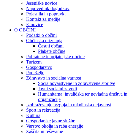
Jeseniške novice
Napovednik dogodkov
Pojasnila in popravki
Kontakt za medije
E-novice
O OBČINI
Podatki o občini
Občinska priznanja
Častni občani
Plakete občine
Pobratene in prijateljske občine
Turizem
Gospodarstvo
Podeželje
Zdravstvo in socialna varnost
Socialnovarstvene in zdravstvene storitve
Javni socialni zavodi
Humanitarna, invalidska ter nevladna društva in
organizacije
Izobraževanje, vzgoja in mladinska dejavnost
Šport in rekreacija
Kultura
Gospodarske javne službe
Varstvo okolja in raba energije
Zaščita in reševanje