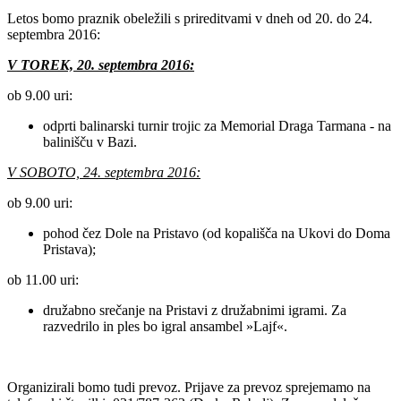
Letos bomo praznik obeležili s prireditvami v dneh od 20. do 24.
septembra 2016:
V TOREK, 20. septembra 2016:
ob 9.00 uri:
odprti balinarski turnir trojic za Memorial Draga Tarmana - na
balinišču v Bazi.
V SOBOTO, 24. septembra 2016:
ob 9.00 uri:
pohod čez Dole na Pristavo (od kopališča na Ukovi do Doma
Pristava);
ob 11.00 uri:
družabno srečanje na Pristavi z družabnimi igrami. Za
razvedrilo in ples bo igral ansambel »Lajf«.
Organizirali bomo tudi prevoz. Prijave za prevoz sprejemamo na