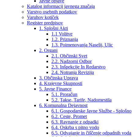
Javne objave
Katalog informacij javnega značaja
Varstvo osebnih podatkov
Varuhov kotiček
Register predpisov
1. Splošni Akti
1.1 Volitve
1.2. Priznanja
1.3. Poimenovanja Naselij, Ulic
2. Organi
2.1. Občinski Svet
2.2. Nadzorni Odbor
2.3. Inšpekcije In Redarstvo
2.4. Notranja Revizija
3. Občinska Uprava
4. Krajevne Skupnosti
5. Javne Finance
5.1. Proračun
5.2. Takse, Tarife, Nadomestila
6. Komunalna Dejavnost
6.1. Gospodarske Javne Službe - Splošno
6.2. Ceste, Promet
6.3. Ravnanje z odpadki
6.4. Oskrba s pitno vodo
6.5. Odvajanje in čiščenje odpadnih voda