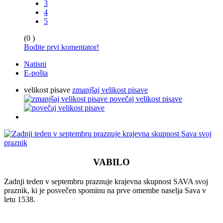
3
4
5
(0 )
Bodite prvi komentator!
Natisni
E-pošta
velikost pisave
zmanjšaj velikost pisave
povečaj velikost pisave
VABILO
Zadnji teden v septembru praznuje krajevna skupnost SAVA svoj
praznik, ki je posvečen spominu na prve omembe naselja Sava v
letu 1538.