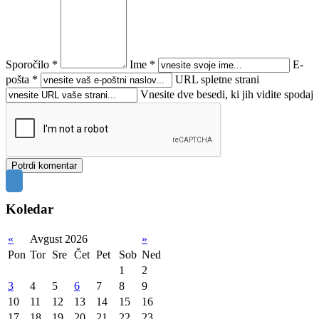
Sporočilo *
Ime *
E-
pošta *
URL spletne strani
Vnesite dve besedi, ki jih vidite spodaj
Koledar
«
Avgust 2026
»
Pon
Tor
Sre
Čet
Pet
Sob
Ned
1
2
3
4
5
6
7
8
9
10
11
12
13
14
15
16
17
18
19
20
21
22
23