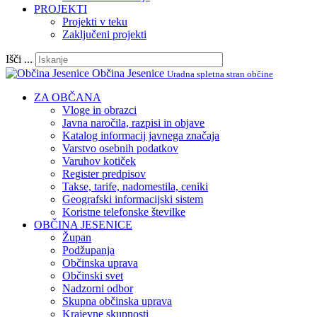
PROJEKTI
Projekti v teku
Zaključeni projekti
Išči ...
Občina Jesenice
Uradna spletna stran občine
ZA OBČANA
Vloge in obrazci
Javna naročila, razpisi in objave
Katalog informacij javnega značaja
Varstvo osebnih podatkov
Varuhov kotiček
Register predpisov
Takse, tarife, nadomestila, ceniki
Geografski informacijski sistem
Koristne telefonske številke
OBČINA JESENICE
Župan
Podžupanja
Občinska uprava
Občinski svet
Nadzorni odbor
Skupna občinska uprava
Krajevne skupnosti