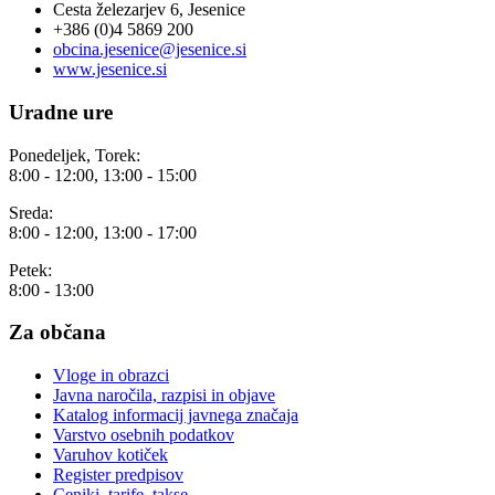
Cesta železarjev 6, Jesenice
+386 (0)4 5869 200
obcina.jesenice@jesenice.si
www.jesenice.si
Uradne ure
Ponedeljek, Torek:
8:00 - 12:00, 13:00 - 15:00
Sreda:
8:00 - 12:00, 13:00 - 17:00
Petek:
8:00 - 13:00
Za občana
Vloge in obrazci
Javna naročila, razpisi in objave
Katalog informacij javnega značaja
Varstvo osebnih podatkov
Varuhov kotiček
Register predpisov
Ceniki, tarife, takse