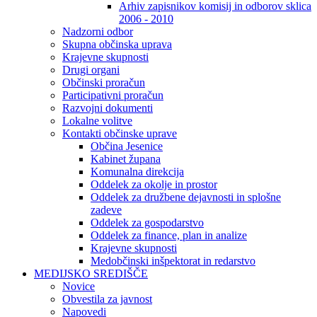
Arhiv zapisnikov komisij in odborov sklica
2006 - 2010
Nadzorni odbor
Skupna občinska uprava
Krajevne skupnosti
Drugi organi
Občinski proračun
Participativni proračun
Razvojni dokumenti
Lokalne volitve
Kontakti občinske uprave
Občina Jesenice
Kabinet župana
Komunalna direkcija
Oddelek za okolje in prostor
Oddelek za družbene dejavnosti in splošne
zadeve
Oddelek za gospodarstvo
Oddelek za finance, plan in analize
Krajevne skupnosti
Medobčinski inšpektorat in redarstvo
MEDIJSKO SREDIŠČE
Novice
Obvestila za javnost
Napovedi