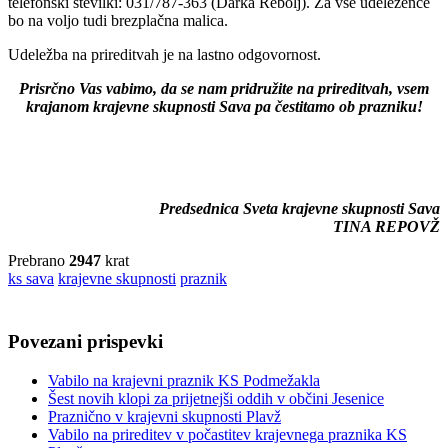
telefonski številki: 031/787-363 (Darka Rebolj). Za vse udeležence
bo na voljo tudi brezplačna malica.
Udeležba na prireditvah je na lastno odgovornost.
Prisrčno Vas vabimo, da se nam pridružite na prireditvah, vsem
krajanom krajevne skupnosti Sava pa čestitamo ob prazniku!
Predsednica Sveta krajevne skupnosti Sava
TINA REPOVŽ
Prebrano
2947
krat
ks sava
krajevne skupnosti
praznik
Povezani prispevki
Vabilo na krajevni praznik KS Podmežakla
Šest novih klopi za prijetnejši oddih v občini Jesenice
Praznično v krajevni skupnosti Plavž
Vabilo na prireditev v počastitev krajevnega praznika KS