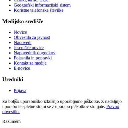
Geografski informacijski sistem
Koristne telefonske številke
Medijsko središče
Novice
Obvestila za javnost
Napovedi
Jeseniške novice
Napovednik dogodkov
Pojasnila in popravki
Kontakt za medije
E-novice
Uredniki
Prijava
Za boljšo uporabniško izkušnjo uporabljamo piškotke. Z nadaljnjo
uporabo te spletne strani se z uporabo piškotkov strinjate.
Pravno
obvestilo.
Razumem