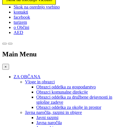
Prosimo,
Skok na osrednjo vsebino
upoštevajte:
kontakti
To
facebook
spletno
turizem
mesto
o Občini
vključuje
AED
sistem
dostopnosti.
Main Menu
×
ZA OBČANA
Vloge in obrazci
Obrazci oddelka za gospodarstvo
Obrazci komunalne direkcije
Obrazci oddelka za družbene dejavnosti in
splošne zadeve
Obrazci oddelka za okolje in prostor
Javna naročila, razpisi in objave
Javni razpisi
Javna naročila