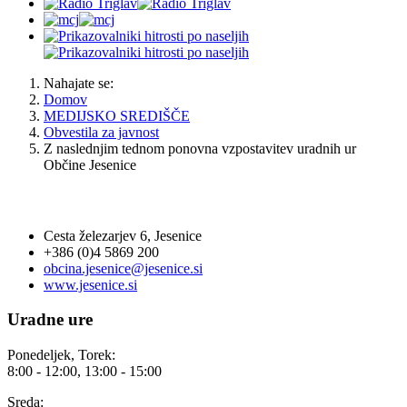
Nahajate se:
Domov
MEDIJSKO SREDIŠČE
Obvestila za javnost
Z naslednjim tednom ponovna vzpostavitev uradnih ur
Občine Jesenice
OBČINA JESENICE
Cesta železarjev 6, Jesenice
+386 (0)4 5869 200
obcina.jesenice@jesenice.si
www.jesenice.si
Uradne ure
Ponedeljek, Torek:
8:00 - 12:00, 13:00 - 15:00
Sreda: