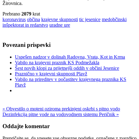
Žirovnica.
Prebrano
2079
krat
koronavirus
občina
krajevne skupnosti
tic jesenice
medobčinski
inšpektorat in redarstvo
uradne ure
Povezani prispevki
Uspešen nadzor v dolinah Radovna, Vrata, Kot in Krma
Vabilo na krajevni praznik KS Podmežakla
Šest novih klopi za prijetnejši oddih v občini Jesenice
Praznično v krajevni skupnosti Plavž
Vabilo na prireditev v počastitev krajevnega praznika KS
Plavž
« Obvestilo o moteni oziroma prekinjeni oskrbi s pitno vodo
Dezinfekcija pitne vode na vodovodnem sistemu Peričnik »
Oddajte komentar
Prepričajte se, da vnesete vse obvezne podatke, označene z zvezdico