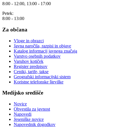
8:00 - 12:00, 13:00 - 17:00
Petek:
8:00 - 13:00
Za občana
Vloge in obrazci
Javna naročila, razpisi in objave
Katalog informacij javnega značaja
Varstvo osebnih podatkov
Varuhov kotiček
Register predpisov
Ceniki, tarife, takse
Geografski informacijski sistem
Koristne telefonske številke
Medijsko središče
Novice
Obvestila za javnost
Napovedi
Jeseniške novice
Napovednik dogodkov