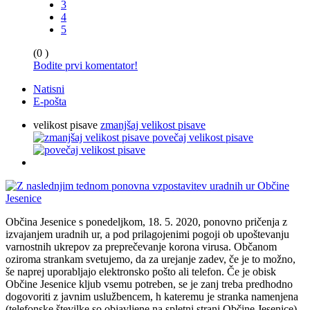
3
4
5
(0 )
Bodite prvi komentator!
Natisni
E-pošta
velikost pisave
zmanjšaj velikost pisave
povečaj velikost pisave
Občina Jesenice s ponedeljkom, 18. 5. 2020, ponovno pričenja z
izvajanjem uradnih ur, a pod prilagojenimi pogoji ob upoštevanju
varnostnih ukrepov za preprečevanje korona virusa. Občanom
oziroma strankam svetujemo, da za urejanje zadev, če je to možno,
še naprej uporabljajo elektronsko pošto ali telefon. Če je obisk
Občine Jesenice kljub vsemu potreben, se je zanj treba predhodno
dogovoriti z javnim uslužbencem, h kateremu je stranka namenjena
(telefonske številke so objavljene na spletni strani Občine Jesenice),