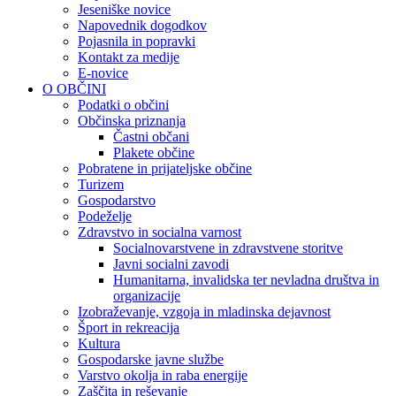
Jeseniške novice
Napovednik dogodkov
Pojasnila in popravki
Kontakt za medije
E-novice
O OBČINI
Podatki o občini
Občinska priznanja
Častni občani
Plakete občine
Pobratene in prijateljske občine
Turizem
Gospodarstvo
Podeželje
Zdravstvo in socialna varnost
Socialnovarstvene in zdravstvene storitve
Javni socialni zavodi
Humanitarna, invalidska ter nevladna društva in
organizacije
Izobraževanje, vzgoja in mladinska dejavnost
Šport in rekreacija
Kultura
Gospodarske javne službe
Varstvo okolja in raba energije
Zaščita in reševanje