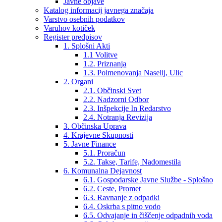
Javne objave
Katalog informacij javnega značaja
Varstvo osebnih podatkov
Varuhov kotiček
Register predpisov
1. Splošni Akti
1.1 Volitve
1.2. Priznanja
1.3. Poimenovanja Naselij, Ulic
2. Organi
2.1. Občinski Svet
2.2. Nadzorni Odbor
2.3. Inšpekcije In Redarstvo
2.4. Notranja Revizija
3. Občinska Uprava
4. Krajevne Skupnosti
5. Javne Finance
5.1. Proračun
5.2. Takse, Tarife, Nadomestila
6. Komunalna Dejavnost
6.1. Gospodarske Javne Službe - Splošno
6.2. Ceste, Promet
6.3. Ravnanje z odpadki
6.4. Oskrba s pitno vodo
6.5. Odvajanje in čiščenje odpadnih voda