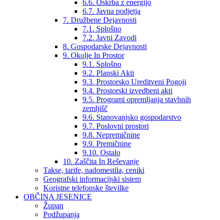
6.6. Oskrba z energijo
6.7. Javna podjetja
7. Družbene Dejavnosti
7.1. Splošno
7.2. Javni Zavodi
8. Gospodarske Dejavnosti
9. Okolje In Prostor
9.1. Splošno
9.2. Planski Akti
9.3. Prostorsko Ureditveni Pogoji
9.4. Prostorski izvedbeni akti
9.5. Programi opremljanja stavbnih
zemljišč
9.6. Stanovanjsko gospodarstvo
9.7. Poslovni prostori
9.8. Nepremičnine
9.9. Premičnine
9.10. Ostalo
10. Zaščita In Reševanje
Takse, tarife, nadomestila, ceniki
Geografski informacijski sistem
Koristne telefonske številke
OBČINA JESENICE
Župan
Podžupanja