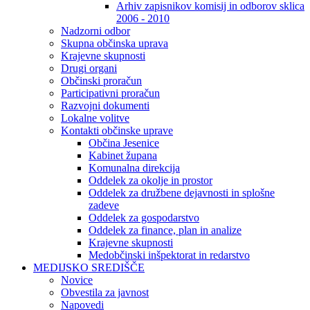
Arhiv zapisnikov komisij in odborov sklica
2006 - 2010
Nadzorni odbor
Skupna občinska uprava
Krajevne skupnosti
Drugi organi
Občinski proračun
Participativni proračun
Razvojni dokumenti
Lokalne volitve
Kontakti občinske uprave
Občina Jesenice
Kabinet župana
Komunalna direkcija
Oddelek za okolje in prostor
Oddelek za družbene dejavnosti in splošne
zadeve
Oddelek za gospodarstvo
Oddelek za finance, plan in analize
Krajevne skupnosti
Medobčinski inšpektorat in redarstvo
MEDIJSKO SREDIŠČE
Novice
Obvestila za javnost
Napovedi