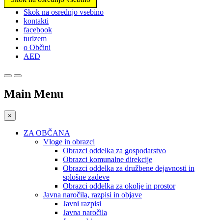
Prosimo,
Skok na osrednjo vsebino
upoštevajte:
kontakti
To
facebook
spletno
turizem
mesto
o Občini
vključuje
AED
sistem
dostopnosti.
Main Menu
×
ZA OBČANA
Vloge in obrazci
Obrazci oddelka za gospodarstvo
Obrazci komunalne direkcije
Obrazci oddelka za družbene dejavnosti in
splošne zadeve
Obrazci oddelka za okolje in prostor
Javna naročila, razpisi in objave
Javni razpisi
Javna naročila