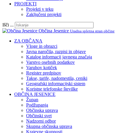
PROJEKTI
Projekti v teku
Zaključeni projekti
Išči ...
Občina Jesenice
Uradna spletna stran občine
ZA OBČANA
Vloge in obrazci
Javna naročila, razpisi in objave
Katalog informacij javnega značaja
Varstvo osebnih podatkov
Varuhov kotiček
Register predpisov
Takse, tarife, nadomestila, ceniki
Geografski informacijski sistem
Koristne telefonske številke
OBČINA JESENICE
Župan
Podžupanja
Občinska uprava
Občinski svet
Nadzorni odbor
Skupna občinska uprava
Krajevne skupnosti