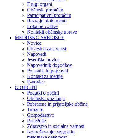
Drugi organi
Občinski proračun
Participativni proračun
Razvojni dokumenti
Lokalne volitve
Kontakti občinske uprave
MEDIJSKO SREDIŠČE
Novice
Obvestila za javnost
Napovedi
Jeseniške novice
Napovednik dogodkov
Pojasnila in popravki
Kontakt za medije
E-novice
O OBČINI
Podatki o občini
Občinska priznanja
Pobratene in prijateljske občine
Turizem
Gospodarstvo
Podeželje
Zdravstvo in socialna varnost
Izobraževanje, vzgoja in
mladinska dejavnost