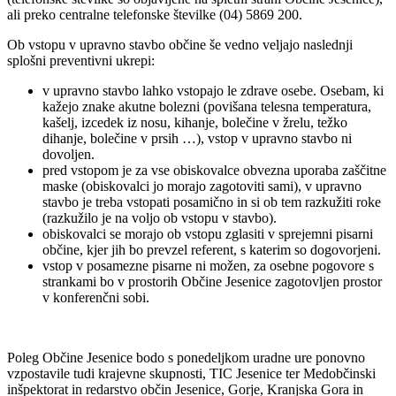
ali preko centralne telefonske številke (04) 5869 200.
Ob vstopu v upravno stavbo občine še vedno veljajo naslednji
splošni preventivni ukrepi:
v upravno stavbo lahko vstopajo le zdrave osebe. Osebam, ki
kažejo znake akutne bolezni (povišana telesna temperatura,
kašelj, izcedek iz nosu, kihanje, bolečine v žrelu, težko
dihanje, bolečine v prsih …), vstop v upravno stavbo ni
dovoljen.
pred vstopom je za vse obiskovalce obvezna uporaba zaščitne
maske (obiskovalci jo morajo zagotoviti sami), v upravno
stavbo je treba vstopati posamično in si ob tem razkužiti roke
(razkužilo je na voljo ob vstopu v stavbo).
obiskovalci se morajo ob vstopu zglasiti v sprejemni pisarni
občine, kjer jih bo prevzel referent, s katerim so dogovorjeni.
vstop v posamezne pisarne ni možen, za osebne pogovore s
strankami bo v prostorih Občine Jesenice zagotovljen prostor
v konferenčni sobi.
Poleg Občine Jesenice bodo s ponedeljkom uradne ure ponovno
vzpostavile tudi krajevne skupnosti, TIC Jesenice ter Medobčinski
inšpektorat in redarstvo občin Jesenice, Gorje, Kranjska Gora in