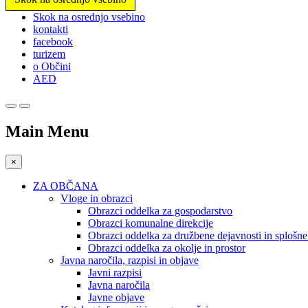
Prosimo,
Skok na osrednjo vsebino
upoštevajte:
kontakti
To
facebook
spletno
turizem
mesto
o Občini
vključuje
AED
sistem
dostopnosti.
Pritisnite
Control-
Main Menu
F11,
da
prilagodite
×
spletno
mesto
ZA OBČANA
slabovidnim,
Vloge in obrazci
ki
Obrazci oddelka za gospodarstvo
uporabljajo
Obrazci komunalne direkcije
bralnik
Obrazci oddelka za družbene dejavnosti in splošn
zaslona;
Obrazci oddelka za okolje in prostor
Pritisnite
Javna naročila, razpisi in objave
Control-
Javni razpisi
F10,
Javna naročila
da
Javne objave
odprete