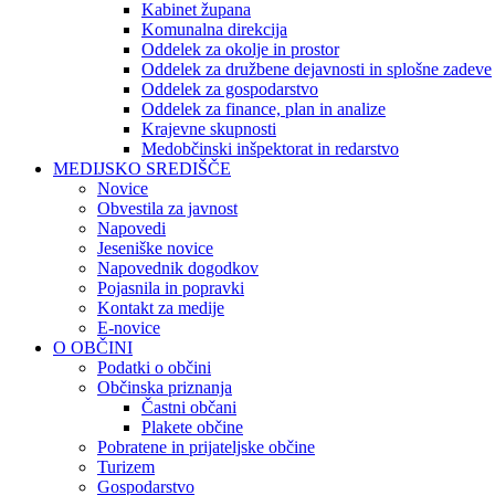
Kabinet župana
Komunalna direkcija
Oddelek za okolje in prostor
Oddelek za družbene dejavnosti in splošne zadeve
Oddelek za gospodarstvo
Oddelek za finance, plan in analize
Krajevne skupnosti
Medobčinski inšpektorat in redarstvo
MEDIJSKO SREDIŠČE
Novice
Obvestila za javnost
Napovedi
Jeseniške novice
Napovednik dogodkov
Pojasnila in popravki
Kontakt za medije
E-novice
O OBČINI
Podatki o občini
Občinska priznanja
Častni občani
Plakete občine
Pobratene in prijateljske občine
Turizem
Gospodarstvo