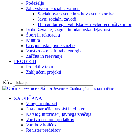
Podeželje
Zdravstvo in socialna varnost
Socialnovarstvene in zdravstvene storitve
Javni socialni zavodi
Humanitarna, invalidska ter nevladna društva in or
Izobraževanje, vzgoja in mladinska dejavnost
Šport in rekreacija
Kultura
Gospodarske javne službe
Varstvo okolja in raba energije
Zaščita in reševanje
PROJEKTI
Projekti v teku
Zaključeni projekti
Išči ...
Občina Jesenice
Uradna spletna stran občine
ZA OBČANA
Vloge in obrazci
Javna naročila, razpisi in objave
Katalog informacij javnega značaja
Varstvo osebnih podatkov
Varuhov kotiček
Register predpisov