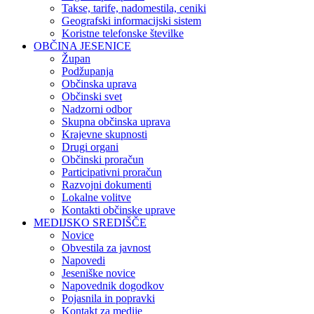
Takse, tarife, nadomestila, ceniki
Geografski informacijski sistem
Koristne telefonske številke
OBČINA JESENICE
Župan
Podžupanja
Občinska uprava
Občinski svet
Nadzorni odbor
Skupna občinska uprava
Krajevne skupnosti
Drugi organi
Občinski proračun
Participativni proračun
Razvojni dokumenti
Lokalne volitve
Kontakti občinske uprave
MEDIJSKO SREDIŠČE
Novice
Obvestila za javnost
Napovedi
Jeseniške novice
Napovednik dogodkov
Pojasnila in popravki
Kontakt za medije