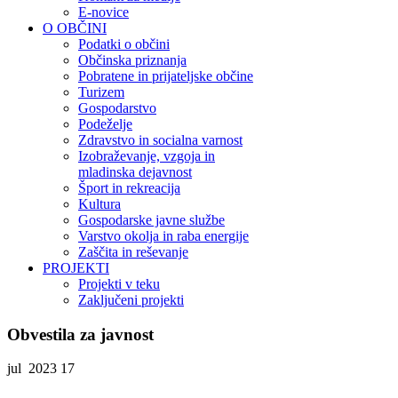
E-novice
O OBČINI
Podatki o občini
Občinska priznanja
Pobratene in prijateljske občine
Turizem
Gospodarstvo
Podeželje
Zdravstvo in socialna varnost
Izobraževanje, vzgoja in
mladinska dejavnost
Šport in rekreacija
Kultura
Gospodarske javne službe
Varstvo okolja in raba energije
Zaščita in reševanje
PROJEKTI
Projekti v teku
Zaključeni projekti
Obvestila za javnost
jul 2023
17