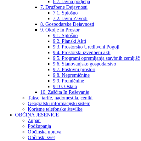
6.7. Javna podjetja
7. Družbene Dejavnosti
7.1. Splošno
7.2. Javni Zavodi
8. Gospodarske Dejavnosti
9. Okolje In Prostor
9.1. Splošno
9.2. Planski Akti
9.3. Prostorsko Ureditveni Pogoji
9.4. Prostorski izvedbeni akti
9.5. Programi opremljanja stavbnih zemljišč
9.6. Stanovanjsko gospodarstvo
9.7. Poslovni prostori
9.8. Nepremičnine
9.9. Premičnine
9.10. Ostalo
10. Zaščita In Reševanje
Takse, tarife, nadomestila, ceniki
Geografski informacijski sistem
Koristne telefonske številke
OBČINA JESENICE
Župan
Podžupanja
Občinska uprava
Občinski svet