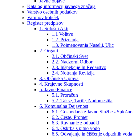
Javne objave
Katalog informacij javnega značaja
Varstvo osebnih podatkov
Varuhov kotiček
Register predpisov
1. Splošni Akti
1.1 Volitve
1.2. Priznanja
1.3. Poimenovanja Naselij, Ulic
2. Organi
2.1. Občinski Svet
2.2. Nadzorni Odbor
2.3. Inšpekcije In Redarstvo
2.4. Notranja Revizija
3. Občinska Uprava
4. Krajevne Skupnosti
5. Javne Finance
5.1. Proračun
5.2. Takse, Tarife, Nadomestila
6. Komunalna Dejavnost
6.1. Gospodarske Javne Službe - Splošno
6.2. Ceste, Promet
6.3. Ravnanje z odpadki
6.4. Oskrba s pitno vodo
6.5. Odvajanje in čiščenje odpadnih voda