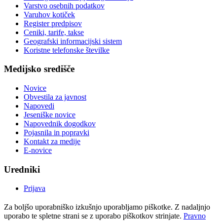
Varstvo osebnih podatkov
Varuhov kotiček
Register predpisov
Ceniki, tarife, takse
Geografski informacijski sistem
Koristne telefonske številke
Medijsko središče
Novice
Obvestila za javnost
Napovedi
Jeseniške novice
Napovednik dogodkov
Pojasnila in popravki
Kontakt za medije
E-novice
Uredniki
Prijava
Za boljšo uporabniško izkušnjo uporabljamo piškotke. Z nadaljnjo
uporabo te spletne strani se z uporabo piškotkov strinjate.
Pravno