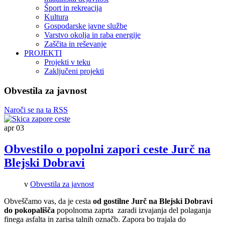
Šport in rekreacija
Kultura
Gospodarske javne službe
Varstvo okolja in raba energije
Zaščita in reševanje
PROJEKTI
Projekti v teku
Zaključeni projekti
Obvestila za javnost
Naroči se na ta RSS
apr
03
Obvestilo o popolni zapori ceste Jurč na
Blejski Dobravi
v
Obvestila za javnost
Obveščamo vas, da je cesta
od gostilne Jurč na Blejski Dobravi
do pokopališča
popolnoma zaprta zaradi izvajanja del polaganja
finega asfalta in zarisa talnih označb. Zapora bo trajala do