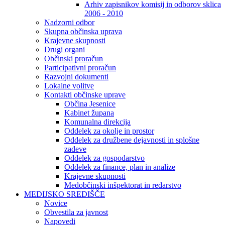
Arhiv zapisnikov komisij in odborov sklica
2006 - 2010
Nadzorni odbor
Skupna občinska uprava
Krajevne skupnosti
Drugi organi
Občinski proračun
Participativni proračun
Razvojni dokumenti
Lokalne volitve
Kontakti občinske uprave
Občina Jesenice
Kabinet župana
Komunalna direkcija
Oddelek za okolje in prostor
Oddelek za družbene dejavnosti in splošne
zadeve
Oddelek za gospodarstvo
Oddelek za finance, plan in analize
Krajevne skupnosti
Medobčinski inšpektorat in redarstvo
MEDIJSKO SREDIŠČE
Novice
Obvestila za javnost
Napovedi