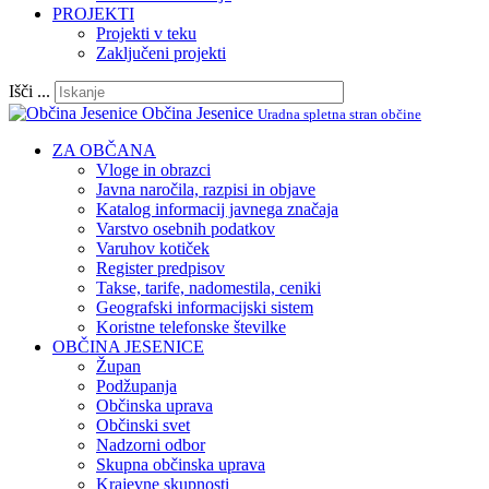
PROJEKTI
Projekti v teku
Zaključeni projekti
Išči ...
Občina Jesenice
Uradna spletna stran občine
ZA OBČANA
Vloge in obrazci
Javna naročila, razpisi in objave
Katalog informacij javnega značaja
Varstvo osebnih podatkov
Varuhov kotiček
Register predpisov
Takse, tarife, nadomestila, ceniki
Geografski informacijski sistem
Koristne telefonske številke
OBČINA JESENICE
Župan
Podžupanja
Občinska uprava
Občinski svet
Nadzorni odbor
Skupna občinska uprava
Krajevne skupnosti