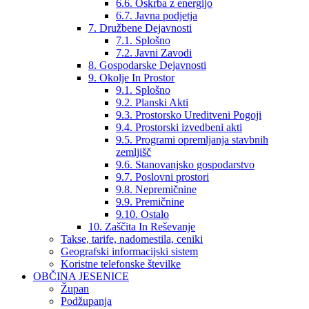
6.6. Oskrba z energijo
6.7. Javna podjetja
7. Družbene Dejavnosti
7.1. Splošno
7.2. Javni Zavodi
8. Gospodarske Dejavnosti
9. Okolje In Prostor
9.1. Splošno
9.2. Planski Akti
9.3. Prostorsko Ureditveni Pogoji
9.4. Prostorski izvedbeni akti
9.5. Programi opremljanja stavbnih
zemljišč
9.6. Stanovanjsko gospodarstvo
9.7. Poslovni prostori
9.8. Nepremičnine
9.9. Premičnine
9.10. Ostalo
10. Zaščita In Reševanje
Takse, tarife, nadomestila, ceniki
Geografski informacijski sistem
Koristne telefonske številke
OBČINA JESENICE
Župan
Podžupanja