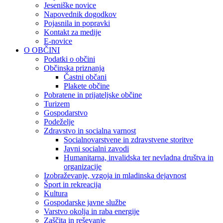
Jeseniške novice
Napovednik dogodkov
Pojasnila in popravki
Kontakt za medije
E-novice
O OBČINI
Podatki o občini
Občinska priznanja
Častni občani
Plakete občine
Pobratene in prijateljske občine
Turizem
Gospodarstvo
Podeželje
Zdravstvo in socialna varnost
Socialnovarstvene in zdravstvene storitve
Javni socialni zavodi
Humanitarna, invalidska ter nevladna društva in
organizacije
Izobraževanje, vzgoja in mladinska dejavnost
Šport in rekreacija
Kultura
Gospodarske javne službe
Varstvo okolja in raba energije
Zaščita in reševanje