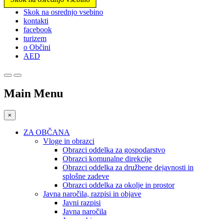
Prosimo,
Skok na osrednjo vsebino
upoštevajte:
kontakti
To
facebook
spletno
turizem
mesto
o Občini
vključuje
AED
sistem
dostopnosti.
Main Menu
×
ZA OBČANA
Vloge in obrazci
Obrazci oddelka za gospodarstvo
Obrazci komunalne direkcije
Obrazci oddelka za družbene dejavnosti in
splošne zadeve
Obrazci oddelka za okolje in prostor
Javna naročila, razpisi in objave
Javni razpisi
Javna naročila