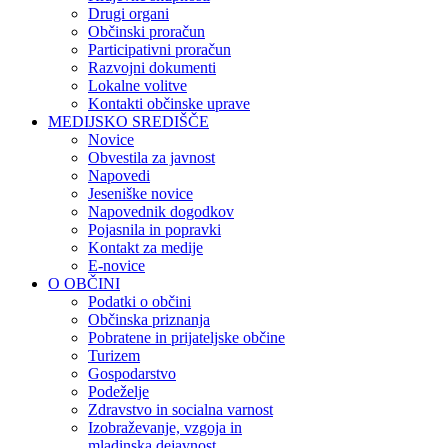
Drugi organi
Občinski proračun
Participativni proračun
Razvojni dokumenti
Lokalne volitve
Kontakti občinske uprave
MEDIJSKO SREDIŠČE
Novice
Obvestila za javnost
Napovedi
Jeseniške novice
Napovednik dogodkov
Pojasnila in popravki
Kontakt za medije
E-novice
O OBČINI
Podatki o občini
Občinska priznanja
Pobratene in prijateljske občine
Turizem
Gospodarstvo
Podeželje
Zdravstvo in socialna varnost
Izobraževanje, vzgoja in
mladinska dejavnost