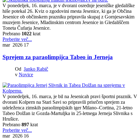
V ponedeljek, 16. marca, je v dvorani osrednje jeseniške gledališke
hiše potekal 26. Kviz o zgodovini mesta Jesenice, ki ga je Občina
Jesenice ob občinskem prazniku pripravila skupaj z Gornjesavskim
muzejem Jesenice, Mladinskim centrom Jesenice in Gledališčem
Toneta Čufarja Jesenice.
Prebrano
1022
krat
Preberite več...
mar 2026
17
Sprejem za paraolimpijca Tabeo in Jerneja
Od
Janko Rabič
v
Novice
V ponedeljek, 16. marca, je bil na Jesenicah pravi športni praznik. V
dvorani Kolpern na Stari Savi so pripravili prisrčen sprejem za
udeleženca zimskih paraolimpijskih iger Milano–Cortina, 21-letno
Tabeo Dolžan iz Gozda-Martuljka in 25-letnega Jerneja Slivnika s
Hrušice.
Prebrano
897
krat
Preberite več...
mar 2026
16