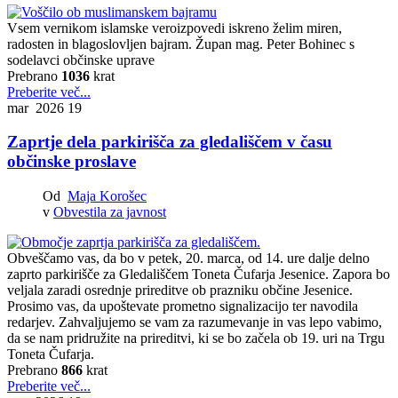
Vsem vernikom islamske veroizpovedi iskreno želim miren,
radosten in blagoslovljen bajram. Župan mag. Peter Bohinec s
sodelavci občinske uprave
Prebrano
1036
krat
Preberite več...
mar 2026
19
Zaprtje dela parkirišča za gledališčem v času
občinske proslave
Od
Maja Korošec
v
Obvestila za javnost
Obveščamo vas, da bo v petek, 20. marca, od 14. ure dalje delno
zaprto parkirišče za Gledališčem Toneta Čufarja Jesenice. Zapora bo
veljala zaradi osrednje prireditve ob prazniku občine Jesenice.
Prosimo vas, da upoštevate prometno signalizacijo ter navodila
redarjev. Zahvaljujemo se vam za razumevanje in vas lepo vabimo,
da se nam pridružite na prireditvi, ki se bo začela ob 19. uri na Trgu
Toneta Čufarja.
Prebrano
866
krat
Preberite več...