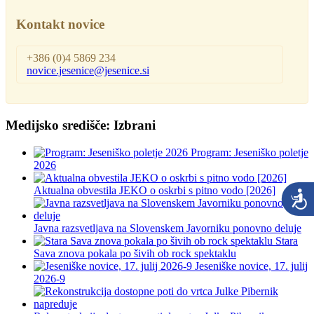
Kontakt novice
+386 (0)4 5869 234
novice.jesenice@jesenice.si
Medijsko središče: Izbrani
Program: Jeseniško poletje
2026
Aktualna obvestila JEKO o oskrbi s pitno vodo [2026]
Javna razsvetljava na Slovenskem Javorniku ponovno deluje
Stara
Sava znova pokala po šivih ob rock spektaklu
Jeseniške novice, 17. julij
2026-9