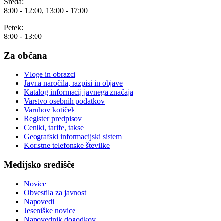
Sreda:
8:00 - 12:00, 13:00 - 17:00
Petek:
8:00 - 13:00
Za občana
Vloge in obrazci
Javna naročila, razpisi in objave
Katalog informacij javnega značaja
Varstvo osebnih podatkov
Varuhov kotiček
Register predpisov
Ceniki, tarife, takse
Geografski informacijski sistem
Koristne telefonske številke
Medijsko središče
Novice
Obvestila za javnost
Napovedi
Jeseniške novice
Napovednik dogodkov