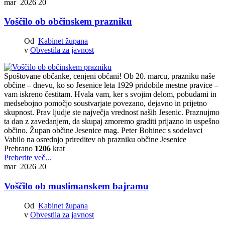
mar 2026
20
Voščilo ob občinskem prazniku
Od
Kabinet župana
v
Obvestila za javnost
Spoštovane občanke, cenjeni občani! Ob 20. marcu, prazniku naše
občine – dnevu, ko so Jesenice leta 1929 pridobile mestne pravice –
vam iskreno čestitam. Hvala vam, ker s svojim delom, pobudami in
medsebojno pomočjo soustvarjate povezano, dejavno in prijetno
skupnost. Prav ljudje ste največja vrednost naših Jesenic. Praznujmo
ta dan z zavedanjem, da skupaj zmoremo graditi prijazno in uspešno
občino. Župan občine Jesenice mag. Peter Bohinec s sodelavci
Vabilo na osrednjo prireditev ob prazniku občine Jesenice
Prebrano
1206
krat
Preberite več...
mar 2026
20
Voščilo ob muslimanskem bajramu
Od
Kabinet župana
v
Obvestila za javnost