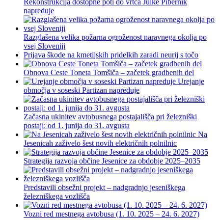
Rekonstrukcija dostopne poti do vrtca Julke Pibernik
napreduje
Razglašena velika požarna ogroženost naravnega okolja po
vsej Sloveniji
Prijava škode na kmetijskih pridelkih zaradi neurij s točo
Obnova Ceste Toneta Tomšiča – začetek gradbenih del
Urejanje
območja v soseski Partizan napreduje
Začasna ukinitev avtobusnega postajališča pri železniški
postaji: od 1. junija do 31. avgusta
Na
Jesenicah zaživelo šest novih električnih polnilnic
Strategija razvoja občine Jesenice za obdobje 2025–2035
Predstavili obsežni projekt – nadgradnjo jeseniškega
železniškega vozlišča
Vozni red mestnega avtobusa (1. 10. 2025 – 24. 6. 2027)