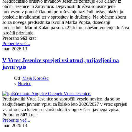
Medobčinsko društvo invalidov Jesenice združuje 450 članov iz
občin Jesenice in Žirovnica. Dejavnosti društva so usmerjene
predvsem v pomoč članom pri reševanju različnih težav, blaženju
posledic invalidnosti ter v sprostitev in druženje. Na občnem zboru
so za novega predsednika izvolili Marka Popka, dosedanji
predsednici Marini Kalan pa so za 25-letno uspešno vodenje društva
izročili priznanje.
Prebrano
963
krat
Preberite več...
mar 2026
13
V Vrtec Jesenice sprejeti vsi otroci, prijavljeni na
javni vpis
Od
Maja Korošec
v
Novice
Predstavniki Vrtca Jesenice so sporočili veselo novico, da so po
zaključenem javnem vpisu za šolsko leto 2026/2027 v vrtec sprejeti
vsi otroci, za katere so starši oddali vlogo v času javnega vpisa.
Prebrano
807
krat
Preberite več...
mar 2026
13