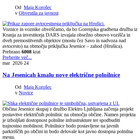
Od
Maja Korošec
v
Obvestila za javnost
Voznice in voznike obveščamo, da bo Gorenjska gradbena družba iz
Kranja za investitorja DARS izvajala obsežno obnovo vozišča in
dveh premostitvenih objektov (mostu čez Savo in nadvoza nad
avtocesto) na območju priključka Jesenice – zahod (Hrušica).
Prebrano
6008
krat
Preberite več...
mar 2026
24
Na Jesenicah kmalu nove električne polnilnice
Od
Maja Korošec
v
Novice
Občina Jesenice skupaj z družbo Elektro Ljubljana začenja projekt
postavitve električnih polnilnic na območju občine. Namen projekta
je izboljšati dostopnost polnilne infrastrukture ter spodbuditi
trajnostno mobilnost. Polnilnice bodo postavljene na javnih
parkiriščih po občini in bodo delovale kot javno dostopna polnilna
mesta.