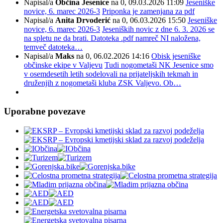
Napisal/a
Občina Jesenice
na 0, 09.03.2026 11:09
Jeseniške
novice, 6. marec 2026-3
Priponka je zamenjana za pdf
Napisal/a
Anita Drvoderić
na 0, 06.03.2026 15:50
Jeseniške
novice, 6. marec 2026-3
Jeseniških novic z dne 6. 3. 2026 se
na spletu ne da brati. Datoteka .pdf namreč NI naložena,
temveč datoteka…
Napisal/a
Maks
na 0, 06.02.2026 14:16
Obisk jeseniške
občinske ekipe v Valjevu
Tudi nogometaši NK Jesenice smo
v osemdesetih letih sodelovali na prijateljskih tekmah in
druženjih z nogometaši kluba ZSK Valjevo. Ob…
Uporabne povezave