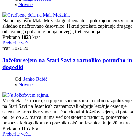
v
Novice
Na odlagališču Mala Mežakla gradbena dela potekajo intenzivno in
skladno z načrtovano časovnico. Hkrati potekata zapiranje drugega
odlagalnega polja in gradnja novega, tretjega polja.
Prebrano
1023
krat
Preberite več...
mar 2026
20
Jožefov sejem na Stari Savi z raznoliko ponudbo in
dogodki
Od
Janko Rabič
v
Novice
V četrtek, 19. marca, so prijetni sončni žarki in dobro razpoloženje
na Stari Savi na Jesenicah zaznamovali odprtje letošnje osrednje
sejemske prireditve v mestu. Tradicionalni Jožefov sejem, ki poteka
od 19. do 22. marca in ima več kot stoletno tradicijo, pomembno
prispeva k dogodkom ob prazniku občine Jesenice, ki je 20. marca.
Prebrano
1157
krat
Preberite več...