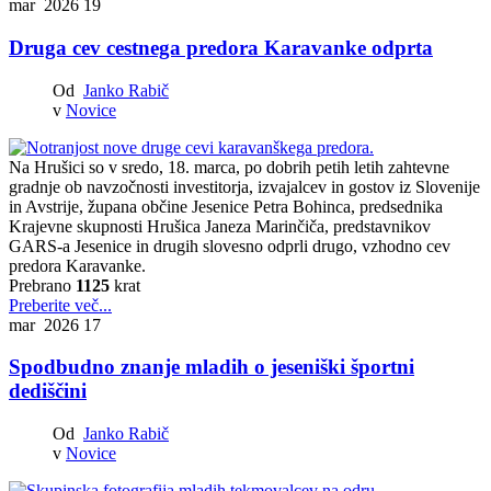
mar 2026
19
Druga cev cestnega predora Karavanke odprta
Od
Janko Rabič
v
Novice
Na Hrušici so v sredo, 18. marca, po dobrih petih letih zahtevne
gradnje ob navzočnosti investitorja, izvajalcev in gostov iz Slovenije
in Avstrije, župana občine Jesenice Petra Bohinca, predsednika
Krajevne skupnosti Hrušica Janeza Marinčiča, predstavnikov
GARS-a Jesenice in drugih slovesno odprli drugo, vzhodno cev
predora Karavanke.
Prebrano
1125
krat
Preberite več...
mar 2026
17
Spodbudno znanje mladih o jeseniški športni
dediščini
Od
Janko Rabič
v
Novice