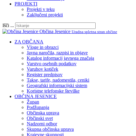
PROJEKTI
Projekti v teku
Zaključeni projekti
Išči ...
Občina Jesenice
Uradna spletna stran občine
ZA OBČANA
Vloge in obrazci
Javna naročila, razpisi in objave
Katalog informacij javnega značaja
Varstvo osebnih podatkov
Varuhov kotiček
Register predpisov
Takse, tarife, nadomestila, ceniki
Geografski informacijski sistem
Koristne telefonske številke
OBČINA JESENICE
Župan
Podžupanja
Občinska uprava
Občinski svet
Nadzorni odbor
Skupna občinska uprava
Krajevne skupnosti