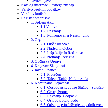
Javne objave
Katalog informacij javnega značaja
Varstvo osebnih podatkov
Varuhov kotiček
Register predpisov
1. Splošni Akti
1.1 Volitve
1.2. Priznanja
1.3. Poimenovanja Naselij, Ulic
2. Organi
2.1. Občinski Svet
2.2. Nadzorni Odbor
2.3. Inšpekcije In Redarstvo
2.4. Notranja Revizija
3. Občinska Uprava
4. Krajevne Skupnosti
5. Javne Finance
5.1. Proračun
5.2. Takse, Tarife, Nadomestila
6. Komunalna Dejavnost
6.1. Gospodarske Javne Službe - Splošno
6.2. Ceste, Promet
6.3. Ravnanje z odpadki
6.4. Oskrba s pitno vodo
6.5. Odvajanje in čiščenje odpadnih voda