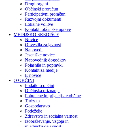
Drugi organi
Občinski proračun
Participativni proračun
Razvojni dokumenti
Lokalne volitve
Kontakti občinske uprave
MEDIJSKO SREDIŠČE
Novice
Obvestila za javnost
Napovedi
Jeseniške novice
Napovednik dogodkov
Pojasnila in popravki
Kontakt za medije
E-novice
O OBČINI
Podatki o občini
Občinska priznanja
Pobratene in prijateljske občine
Turizem
Gospodarstvo
Podeželje
Zdravstvo in socialna varnost
Izobraževanje, vzgoja in
mladinska dejavnost