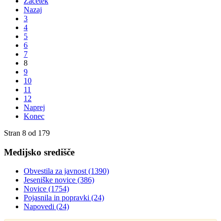
Začetek
Nazaj
3
4
5
6
7
8
9
10
11
12
Naprej
Konec
Stran 8 od 179
Medijsko središče
Obvestila za javnost
(1390)
Jeseniške novice
(386)
Novice
(1754)
Pojasnila in popravki
(24)
Napovedi
(24)