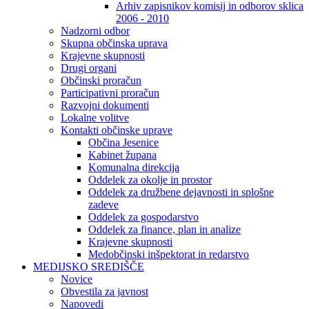
Arhiv zapisnikov komisij in odborov sklica
2006 - 2010
Nadzorni odbor
Skupna občinska uprava
Krajevne skupnosti
Drugi organi
Občinski proračun
Participativni proračun
Razvojni dokumenti
Lokalne volitve
Kontakti občinske uprave
Občina Jesenice
Kabinet župana
Komunalna direkcija
Oddelek za okolje in prostor
Oddelek za družbene dejavnosti in splošne
zadeve
Oddelek za gospodarstvo
Oddelek za finance, plan in analize
Krajevne skupnosti
Medobčinski inšpektorat in redarstvo
MEDIJSKO SREDIŠČE
Novice
Obvestila za javnost
Napovedi