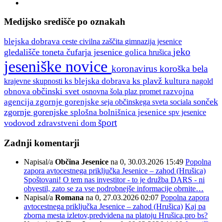
Medijsko središče po oznakah
blejska dobrava
ceste
gimnazija jesenice
civilna zaščita
jeko
gledališče toneta čufarja jesenice
golica
hrušica
jeseniške novice
koronavirus
koroška bela
ks plavž
ks blejska dobrava
kultura
krajevne skupnosti
nagold
občinski svet
obnova
razvojna
osnovna šola
plaz
promet
sonček
agencija zgornje gorenjske
seja občinskega sveta
sociala
zgornje gorenjske
splošna bolnišnica jesenice
spv jesenice
šport
vodovod
zdravstveni dom
Zadnji komentarji
Napisal/a
Občina Jesenice
na 0, 30.03.2026 15:49
Popolna
zapora avtocestnega priključka Jesenice – zahod (Hrušica)
Spoštovani! O tem nas investitor - to je družba DARS - ni
obvestil, zato se za vse podrobnejše informacije obrnite…
Napisal/a
Romana
na 0, 27.03.2026 02:07
Popolna zapora
avtocestnega priključka Jesenice – zahod (Hrušica)
Kaj pa
zborna mesta izletov,predvidena na platoju Hrušica,pro bs?