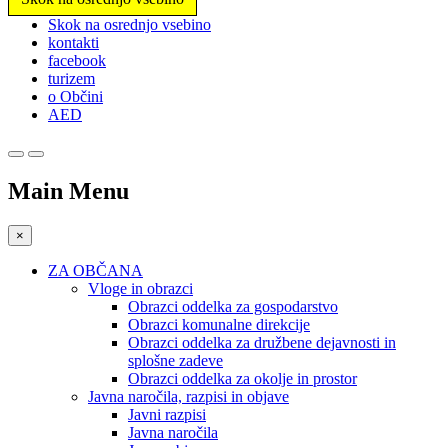
Prosimo,
Skok na osrednjo vsebino
upoštevajte:
kontakti
To
facebook
spletno
turizem
mesto
o Občini
vključuje
AED
sistem
dostopnosti.
Main Menu
×
ZA OBČANA
Vloge in obrazci
Obrazci oddelka za gospodarstvo
Obrazci komunalne direkcije
Obrazci oddelka za družbene dejavnosti in
splošne zadeve
Obrazci oddelka za okolje in prostor
Javna naročila, razpisi in objave
Javni razpisi
Javna naročila