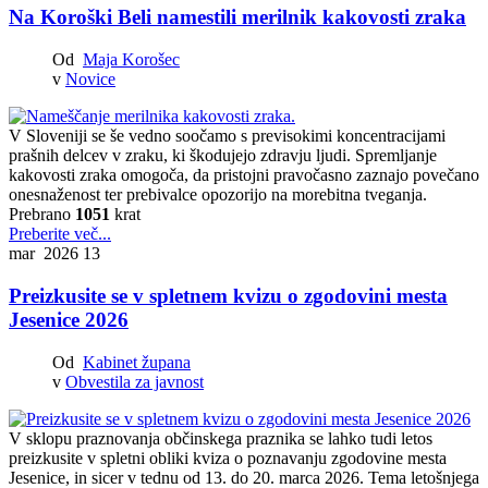
Na Koroški Beli namestili merilnik kakovosti zraka
Od
Maja Korošec
v
Novice
V Sloveniji se še vedno soočamo s previsokimi koncentracijami
prašnih delcev v zraku, ki škodujejo zdravju ljudi. Spremljanje
kakovosti zraka omogoča, da pristojni pravočasno zaznajo povečano
onesnaženost ter prebivalce opozorijo na morebitna tveganja.
Prebrano
1051
krat
Preberite več...
mar 2026
13
Preizkusite se v spletnem kvizu o zgodovini mesta
Jesenice 2026
Od
Kabinet župana
v
Obvestila za javnost
V sklopu praznovanja občinskega praznika se lahko tudi letos
preizkusite v spletni obliki kviza o poznavanju zgodovine mesta
Jesenice, in sicer v tednu od 13. do 20. marca 2026. Tema letošnjega