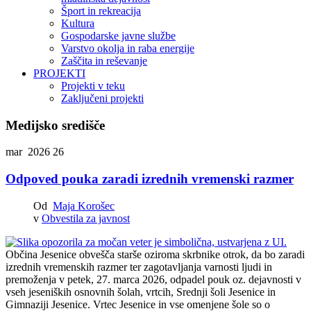
Šport in rekreacija
Kultura
Gospodarske javne službe
Varstvo okolja in raba energije
Zaščita in reševanje
PROJEKTI
Projekti v teku
Zaključeni projekti
Medijsko središče
mar 2026
26
Odpoved pouka zaradi izrednih vremenski razmer
Od
Maja Korošec
v
Obvestila za javnost
Občina Jesenice obvešča starše oziroma skrbnike otrok, da bo zaradi
izrednih vremenskih razmer ter zagotavljanja varnosti ljudi in
premoženja v petek, 27. marca 2026, odpadel pouk oz. dejavnosti v
vseh jeseniških osnovnih šolah, vrtcih, Srednji šoli Jesenice in
Gimnaziji Jesenice. Vrtec Jesenice in vse omenjene šole so o