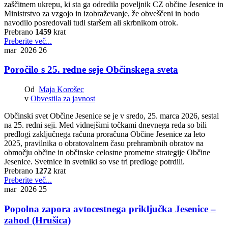
zaščitnem ukrepu, ki sta ga odredila poveljnik CZ občine Jesenice in
Ministrstvo za vzgojo in izobraževanje, že obveščeni in bodo
navodilo posredovali tudi staršem ali skrbnikom otrok.
Prebrano
1459
krat
Preberite več...
mar 2026
26
Poročilo s 25. redne seje Občinskega sveta
Od
Maja Korošec
v
Obvestila za javnost
Občinski svet Občine Jesenice se je v sredo, 25. marca 2026, sestal
na 25. redni seji. Med vidnejšimi točkami dnevnega reda so bili
predlogi zaključnega računa proračuna Občine Jesenice za leto
2025, pravilnika o obratovalnem času prehrambnih obratov na
območju občine in občinske celostne prometne strategije Občine
Jesenice. Svetnice in svetniki so vse tri predloge potrdili.
Prebrano
1272
krat
Preberite več...
mar 2026
25
Popolna zapora avtocestnega priključka Jesenice –
zahod (Hrušica)