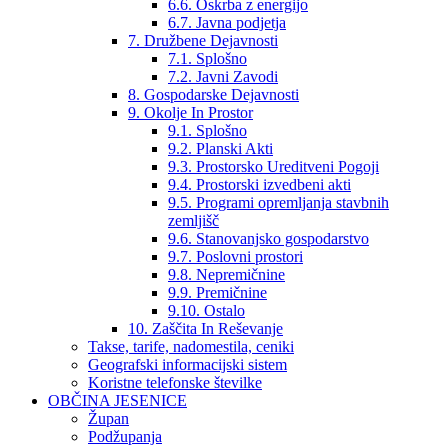
6.6. Oskrba z energijo
6.7. Javna podjetja
7. Družbene Dejavnosti
7.1. Splošno
7.2. Javni Zavodi
8. Gospodarske Dejavnosti
9. Okolje In Prostor
9.1. Splošno
9.2. Planski Akti
9.3. Prostorsko Ureditveni Pogoji
9.4. Prostorski izvedbeni akti
9.5. Programi opremljanja stavbnih
zemljišč
9.6. Stanovanjsko gospodarstvo
9.7. Poslovni prostori
9.8. Nepremičnine
9.9. Premičnine
9.10. Ostalo
10. Zaščita In Reševanje
Takse, tarife, nadomestila, ceniki
Geografski informacijski sistem
Koristne telefonske številke
OBČINA JESENICE
Župan
Podžupanja