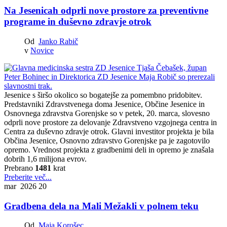
Na Jesenicah odprli nove prostore za preventivne
programe in duševno zdravje otrok
Od
Janko Rabič
v
Novice
Jesenice s širšo okolico so bogatejše za pomembno pridobitev.
Predstavniki Zdravstvenega doma Jesenice, Občine Jesenice in
Osnovnega zdravstva Gorenjske so v petek, 20. marca, slovesno
odprli nove prostore za delovanje Zdravstveno vzgojnega centra in
Centra za duševno zdravje otrok. Glavni investitor projekta je bila
Občina Jesenice, Osnovno zdravstvo Gorenjske pa je zagotovilo
opremo. Vrednost projekta z gradbenimi deli in opremo je znašala
dobrih 1,6 milijona evrov.
Prebrano
1481
krat
Preberite več...
mar 2026
20
Gradbena dela na Mali Mežakli v polnem teku
Od
Maja Korošec