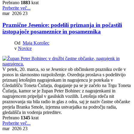
Prebrano
1883
krat
Preberite več...
mar 2026
23
Praznične Jesenice: podelili priznanja in počastili
izstopajoče posameznice in posameznika
Od
Maja Korošec
v
Novice
V petek, 20. marca, so se Jesenice ob občinskem prazniku ovile v
ponos in slavnostno razpoloženje. Osrednja proslava s podelitvijo
priznanj letošnjim nagrajenkam in nagrajencu je potekala v
Gledališču Toneta Čufarja, dogajanje pa se je začelo na Trgu Toneta
Čufarja, kamor se je župan Peter Bohinec z nagrajenkami in
nagrajencem pripeljal v gasilskih vozilih. Letošnja rdeča nit
praznovanja sta bila radio in glas z odra, saj je naziv častne občanke
prejela Branka Smole, izjemna ustvarjalka na področju radia,
gledališča in vodenja prireditev.
Prebrano
1345
krat
Preberite več...
mar 2026
23