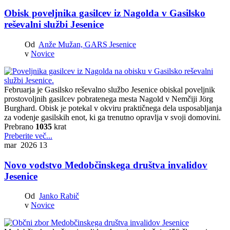
Obisk poveljnika gasilcev iz Nagolda v Gasilsko
reševalni službi Jesenice
Od
Anže Mužan, GARS Jesenice
v
Novice
Februarja je Gasilsko reševalno službo Jesenice obiskal poveljnik
prostovoljnih gasilcev pobratenega mesta Nagold v Nemčiji Jörg
Burghard. Obisk je potekal v okviru praktičnega dela usposabljanja
za vodenje gasilskih enot, ki ga trenutno opravlja v svoji domovini.
Prebrano
1035
krat
Preberite več...
mar 2026
13
Novo vodstvo Medobčinskega društva invalidov
Jesenice
Od
Janko Rabič
v
Novice