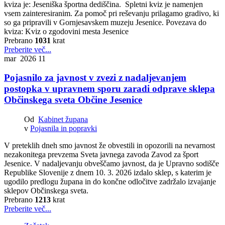
kviza je: Jeseniška športna dediščina. Spletni kviz je namenjen
vsem zainteresiranim. Za pomoč pri reševanju prilagamo gradivo, ki
so ga pripravili v Gornjesavskem muzeju Jesenice. Povezava do
kviza: Kviz o zgodovini mesta Jesenice
Prebrano
1031
krat
Preberite več...
mar 2026
11
Pojasnilo za javnost v zvezi z nadaljevanjem
postopka v upravnem sporu zaradi odprave sklepa
Občinskega sveta Občine Jesenice
Od
Kabinet župana
v
Pojasnila in popravki
V preteklih dneh smo javnost že obvestili in opozorili na nevarnost
nezakonitega prevzema Sveta javnega zavoda Zavod za šport
Jesenice. V nadaljevanju obveščamo javnost, da je Upravno sodišče
Republike Slovenije z dnem 10. 3. 2026 izdalo sklep, s katerim je
ugodilo predlogu župana in do končne odločitve zadržalo izvajanje
sklepov Občinskega sveta.
Prebrano
1213
krat
Preberite več...