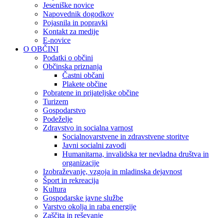
Jeseniške novice
Napovednik dogodkov
Pojasnila in popravki
Kontakt za medije
E-novice
O OBČINI
Podatki o občini
Občinska priznanja
Častni občani
Plakete občine
Pobratene in prijateljske občine
Turizem
Gospodarstvo
Podeželje
Zdravstvo in socialna varnost
Socialnovarstvene in zdravstvene storitve
Javni socialni zavodi
Humanitarna, invalidska ter nevladna društva in
organizacije
Izobraževanje, vzgoja in mladinska dejavnost
Šport in rekreacija
Kultura
Gospodarske javne službe
Varstvo okolja in raba energije
Zaščita in reševanje