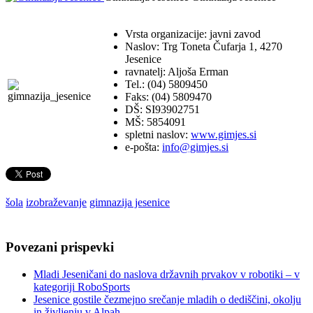
Vrsta organizacije: javni zavod
Naslov: Trg Toneta Čufarja 1, 4270
Jesenice
ravnatelj: Aljoša Erman
Tel.: (04) 5809450
Faks: (04) 5809470
DŠ: SI93902751
MŠ: 5854091
spletni naslov:
www.gimjes.si
e-pošta:
info@gimjes.si
šola
izobraževanje
gimnazija jesenice
Povezani prispevki
Mladi Jeseničani do naslova državnih prvakov v robotiki – v
kategoriji RoboSports
Jesenice gostile čezmejno srečanje mladih o dediščini, okolju
in življenju v Alpah