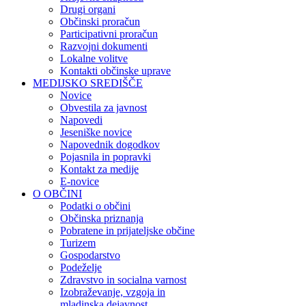
Drugi organi
Občinski proračun
Participativni proračun
Razvojni dokumenti
Lokalne volitve
Kontakti občinske uprave
MEDIJSKO SREDIŠČE
Novice
Obvestila za javnost
Napovedi
Jeseniške novice
Napovednik dogodkov
Pojasnila in popravki
Kontakt za medije
E-novice
O OBČINI
Podatki o občini
Občinska priznanja
Pobratene in prijateljske občine
Turizem
Gospodarstvo
Podeželje
Zdravstvo in socialna varnost
Izobraževanje, vzgoja in
mladinska dejavnost