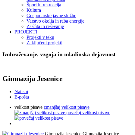
Šport in rekreacija
Kultura
Gospodarske javne službe
Varstvo okolja in raba energije
Zaščita in reševanje
PROJEKTI
Projekti v teku
Zaključeni projekti
Izobraževanje, vzgoja in mladinska dejavnost
Gimnazija Jesenice
Natisni
E-pošta
velikost pisave
zmanjšaj velikost pisave
povečaj velikost pisave
Gimnazija Jesenice
Gimnazija Jesenice