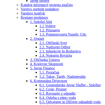
Javne objave
Katalog informacij javnega značaja
Varstvo osebnih podatkov
Varuhov kotiček
Register predpisov
1. Splošni Akti
1.1 Volitve
1.2. Priznanja
1.3. Poimenovanja Naselij, Ulic
2. Organi
2.1. Občinski Svet
2.2. Nadzorni Odbor
2.3. Inšpekcije In Redarstvo
2.4. Notranja Revizija
3. Občinska Uprava
4. Krajevne Skupnosti
5. Javne Finance
5.1. Proračun
5.2. Takse, Tarife, Nadomestila
6. Komunalna Dejavnost
6.1. Gospodarske Javne Službe - Splošno
6.2. Ceste, Promet
6.3. Ravnanje z odpadki
6.4. Oskrba s pitno vodo
6.5. Odvajanje in čiščenje odpadnih voda