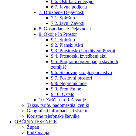
6.6. Oskrba z energijo
6.7. Javna podjetja
7. Družbene Dejavnosti
7.1. Splošno
7.2. Javni Zavodi
8. Gospodarske Dejavnosti
9. Okolje In Prostor
9.1. Splošno
9.2. Planski Akti
9.3. Prostorsko Ureditveni Pogoji
9.4. Prostorski izvedbeni akti
9.5. Programi opremljanja stavbnih
zemljišč
9.6. Stanovanjsko gospodarstvo
9.7. Poslovni prostori
9.8. Nepremičnine
9.9. Premičnine
9.10. Ostalo
10. Zaščita In Reševanje
Takse, tarife, nadomestila, ceniki
Geografski informacijski sistem
Koristne telefonske številke
OBČINA JESENICE
Župan
Podžupanja