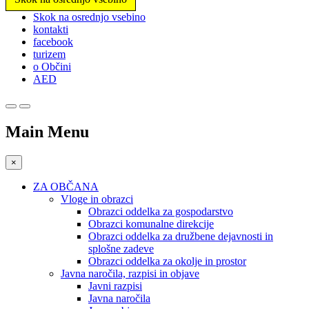
Prosimo,
Skok na osrednjo vsebino
upoštevajte:
kontakti
To
facebook
spletno
turizem
mesto
o Občini
vključuje
AED
sistem
dostopnosti.
Main Menu
×
ZA OBČANA
Vloge in obrazci
Obrazci oddelka za gospodarstvo
Obrazci komunalne direkcije
Obrazci oddelka za družbene dejavnosti in
splošne zadeve
Obrazci oddelka za okolje in prostor
Javna naročila, razpisi in objave
Javni razpisi
Javna naročila