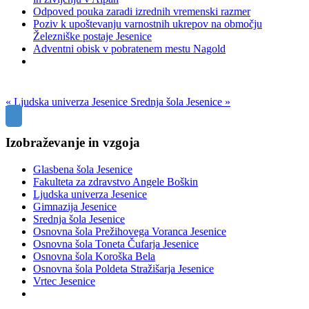
Odpoved pouka zaradi izrednih vremenski razmer
Poziv k upoštevanju varnostnih ukrepov na območju
Železniške postaje Jesenice
Adventni obisk v pobratenem mestu Nagold
« Ljudska univerza Jesenice
Srednja šola Jesenice »
Izobraževanje in vzgoja
Glasbena šola Jesenice
Fakulteta za zdravstvo Angele Boškin
Ljudska univerza Jesenice
Gimnazija Jesenice
Srednja šola Jesenice
Osnovna šola Prežihovega Voranca Jesenice
Osnovna šola Toneta Čufarja Jesenice
Osnovna šola Koroška Bela
Osnovna šola Poldeta Stražišarja Jesenice
Vrtec Jesenice