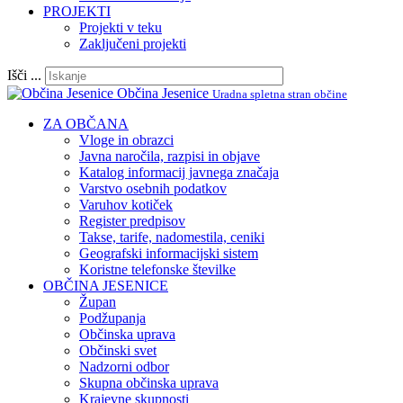
PROJEKTI
Projekti v teku
Zaključeni projekti
Išči ...
Občina Jesenice
Uradna spletna stran občine
ZA OBČANA
Vloge in obrazci
Javna naročila, razpisi in objave
Katalog informacij javnega značaja
Varstvo osebnih podatkov
Varuhov kotiček
Register predpisov
Takse, tarife, nadomestila, ceniki
Geografski informacijski sistem
Koristne telefonske številke
OBČINA JESENICE
Župan
Podžupanja
Občinska uprava
Občinski svet
Nadzorni odbor
Skupna občinska uprava
Krajevne skupnosti