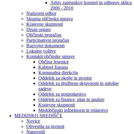
Arhiv zapisnikov komisij in odborov sklica
2006 - 2010
Nadzorni odbor
Skupna občinska uprava
Krajevne skupnosti
Drugi organi
Občinski proračun
Participativni proračun
Razvojni dokumenti
Lokalne volitve
Kontakti občinske uprave
Občina Jesenice
Kabinet župana
Komunalna direkcija
Oddelek za okolje in prostor
Oddelek za družbene dejavnosti in splošne
zadeve
Oddelek za gospodarstvo
Oddelek za finance, plan in analize
Krajevne skupnosti
Medobčinski inšpektorat in redarstvo
MEDIJSKO SREDIŠČE
Novice
Obvestila za javnost
Napovedi