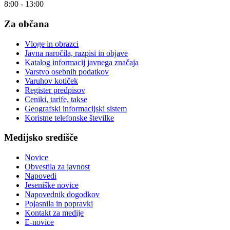
8:00 - 13:00
Za občana
Vloge in obrazci
Javna naročila, razpisi in objave
Katalog informacij javnega značaja
Varstvo osebnih podatkov
Varuhov kotiček
Register predpisov
Ceniki, tarife, takse
Geografski informacijski sistem
Koristne telefonske številke
Medijsko središče
Novice
Obvestila za javnost
Napovedi
Jeseniške novice
Napovednik dogodkov
Pojasnila in popravki
Kontakt za medije
E-novice