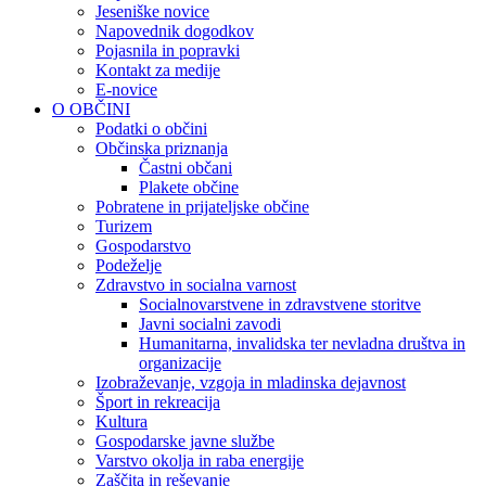
Jeseniške novice
Napovednik dogodkov
Pojasnila in popravki
Kontakt za medije
E-novice
O OBČINI
Podatki o občini
Občinska priznanja
Častni občani
Plakete občine
Pobratene in prijateljske občine
Turizem
Gospodarstvo
Podeželje
Zdravstvo in socialna varnost
Socialnovarstvene in zdravstvene storitve
Javni socialni zavodi
Humanitarna, invalidska ter nevladna društva in
organizacije
Izobraževanje, vzgoja in mladinska dejavnost
Šport in rekreacija
Kultura
Gospodarske javne službe
Varstvo okolja in raba energije
Zaščita in reševanje