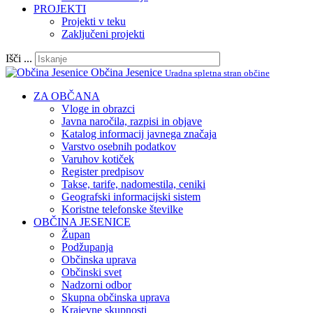
PROJEKTI
Projekti v teku
Zaključeni projekti
Išči ...
Občina Jesenice
Uradna spletna stran občine
ZA OBČANA
Vloge in obrazci
Javna naročila, razpisi in objave
Katalog informacij javnega značaja
Varstvo osebnih podatkov
Varuhov kotiček
Register predpisov
Takse, tarife, nadomestila, ceniki
Geografski informacijski sistem
Koristne telefonske številke
OBČINA JESENICE
Župan
Podžupanja
Občinska uprava
Občinski svet
Nadzorni odbor
Skupna občinska uprava
Krajevne skupnosti