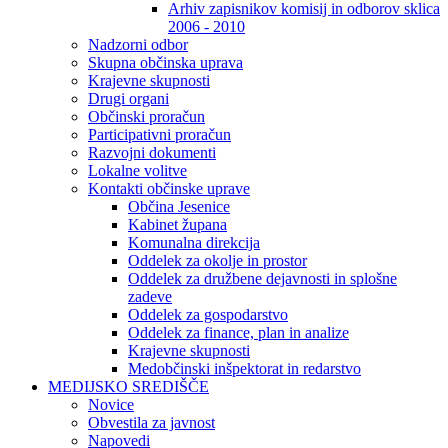
Arhiv zapisnikov komisij in odborov sklica
2006 - 2010
Nadzorni odbor
Skupna občinska uprava
Krajevne skupnosti
Drugi organi
Občinski proračun
Participativni proračun
Razvojni dokumenti
Lokalne volitve
Kontakti občinske uprave
Občina Jesenice
Kabinet župana
Komunalna direkcija
Oddelek za okolje in prostor
Oddelek za družbene dejavnosti in splošne
zadeve
Oddelek za gospodarstvo
Oddelek za finance, plan in analize
Krajevne skupnosti
Medobčinski inšpektorat in redarstvo
MEDIJSKO SREDIŠČE
Novice
Obvestila za javnost
Napovedi