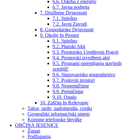
6.6. Oskrba z energijo
6.7. Javna podjetja
7. Družbene Dejavnosti
7.1. Splošno
7.2. Javni Zavodi
8. Gospodarske Dejavnosti
9. Okolje In Prostor
9.1. Splošno
9.2. Planski Akti
9.3. Prostorsko Ureditveni Pogoji
9.4. Prostorski izvedbeni akti
9.5. Programi opremljanja stavbnih
zemljišč
9.6. Stanovanjsko gospodarstvo
9.7. Poslovni prostori
9.8. Nepremičnine
9.9. Premičnine
9.10. Ostalo
10. Zaščita In Reševanje
Takse, tarife, nadomestila, ceniki
Geografski informacijski sistem
Koristne telefonske številke
OBČINA JESENICE
Župan
Podžupanja