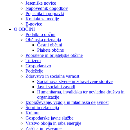
Jeseniške novice
Napovednik dogodkov
Pojasnila in popravki
Kontakt za medije
E-novice
O OBČINI
Podatki o občini
Občinska priznanja
Častni občani
Plakete občine
Pobratene in prijateljske občine
Turizem
Gospodarstvo
Podeželje
Zdravstvo in socialna varnost
Socialnovarstvene in zdravstvene storitve
Javni socialni zavodi
Humanitarna, invalidska ter nevladna društva in
organizacije
Izobraževanje, vzgoja in mladinska dejavnost
Šport in rekreacija
Kultura
Gospodarske javne službe
Varstvo okolja in raba energije
Zaščita in reševanje