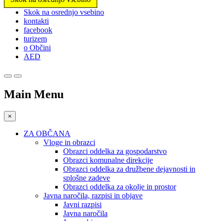
Prosimo,
Skok na osrednjo vsebino
upoštevajte:
kontakti
To
facebook
spletno
turizem
mesto
o Občini
vključuje
AED
sistem
dostopnosti.
Main Menu
×
ZA OBČANA
Vloge in obrazci
Obrazci oddelka za gospodarstvo
Obrazci komunalne direkcije
Obrazci oddelka za družbene dejavnosti in
splošne zadeve
Obrazci oddelka za okolje in prostor
Javna naročila, razpisi in objave
Javni razpisi
Javna naročila