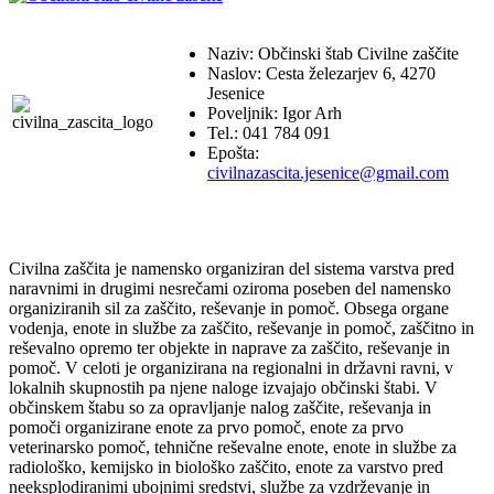
Naziv: Občinski štab Civilne zaščite
Naslov: Cesta železarjev 6, 4270
Jesenice
Poveljnik: Igor Arh
Tel.: 041 784 091
Epošta:
civilnazascita.jesenice@gmail.com
Civilna zaščita je namensko organiziran del sistema varstva pred
naravnimi in drugimi nesrečami oziroma poseben del namensko
organiziranih sil za zaščito, reševanje in pomoč. Obsega organe
vodenja, enote in službe za zaščito, reševanje in pomoč, zaščitno in
reševalno opremo ter objekte in naprave za zaščito, reševanje in
pomoč. V celoti je organizirana na regionalni in državni ravni, v
lokalnih skupnostih pa njene naloge izvajajo občinski štabi. V
občinskem štabu so za opravljanje nalog zaščite, reševanja in
pomoči organizirane enote za prvo pomoč, enote za prvo
veterinarsko pomoč, tehnične reševalne enote, enote in službe za
radiološko, kemijsko in biološko zaščito, enote za varstvo pred
neeksplodiranimi ubojnimi sredstvi, službe za vzdrževanje in