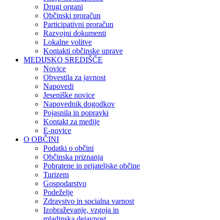
Drugi organi
Občinski proračun
Participativni proračun
Razvojni dokumenti
Lokalne volitve
Kontakti občinske uprave
MEDIJSKO SREDIŠČE
Novice
Obvestila za javnost
Napovedi
Jeseniške novice
Napovednik dogodkov
Pojasnila in popravki
Kontakt za medije
E-novice
O OBČINI
Podatki o občini
Občinska priznanja
Pobratene in prijateljske občine
Turizem
Gospodarstvo
Podeželje
Zdravstvo in socialna varnost
Izobraževanje, vzgoja in
mladinska dejavnost