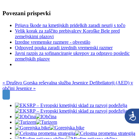
Povezani prispevki
Prijava škode na kmetijskih pridelkih zaradi neurij s točo
Velik korak za zaščito prebivalcev Koroške Bele pred
zemeljskimi plazovi
Izredne vremenske razmere - obvestilo
Odpoved pouka zaradi izrednih vremenski razmer
Javni razpis za sofinanciranje ukrepov za odpravo posledic
zemeljskih plazov
« Društvo Gorska reševalna služba Jesenice
Defibrilatorji (AED) v
občini Jesenice »