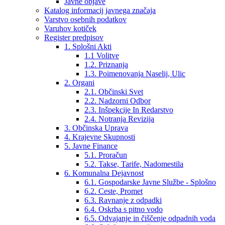
Javne objave
Katalog informacij javnega značaja
Varstvo osebnih podatkov
Varuhov kotiček
Register predpisov
1. Splošni Akti
1.1 Volitve
1.2. Priznanja
1.3. Poimenovanja Naselij, Ulic
2. Organi
2.1. Občinski Svet
2.2. Nadzorni Odbor
2.3. Inšpekcije In Redarstvo
2.4. Notranja Revizija
3. Občinska Uprava
4. Krajevne Skupnosti
5. Javne Finance
5.1. Proračun
5.2. Takse, Tarife, Nadomestila
6. Komunalna Dejavnost
6.1. Gospodarske Javne Službe - Splošno
6.2. Ceste, Promet
6.3. Ravnanje z odpadki
6.4. Oskrba s pitno vodo
6.5. Odvajanje in čiščenje odpadnih voda