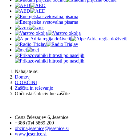
Nahajate se:
Domov
O OBČINI
Zaščita in reševanje
Občinski štab civilne zaščite
OBČINA JESENICE
Cesta železarjev 6, Jesenice
+386 (0)4 5869 200
obcina.jesenice@jesenice.si
www.jesenice.si