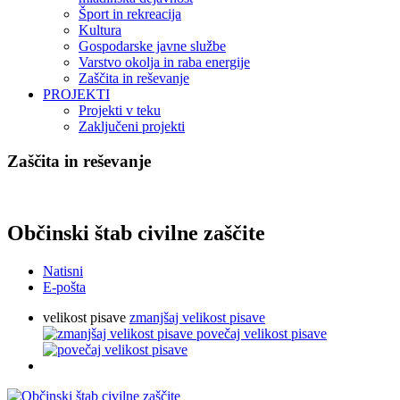
Šport in rekreacija
Kultura
Gospodarske javne službe
Varstvo okolja in raba energije
Zaščita in reševanje
PROJEKTI
Projekti v teku
Zaključeni projekti
Zaščita in reševanje
Občinski štab civilne zaščite
Natisni
E-pošta
velikost pisave
zmanjšaj velikost pisave
povečaj velikost pisave