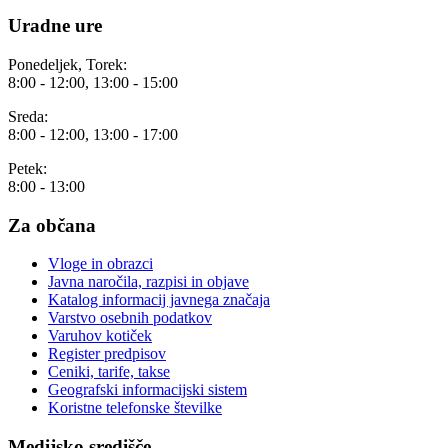
Uradne ure
Ponedeljek, Torek:
8:00 - 12:00, 13:00 - 15:00
Sreda:
8:00 - 12:00, 13:00 - 17:00
Petek:
8:00 - 13:00
Za občana
Vloge in obrazci
Javna naročila, razpisi in objave
Katalog informacij javnega značaja
Varstvo osebnih podatkov
Varuhov kotiček
Register predpisov
Ceniki, tarife, takse
Geografski informacijski sistem
Koristne telefonske številke
Medijsko središče