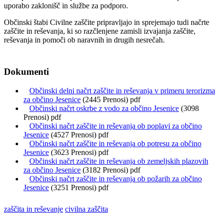
uporabo zaklonišč in službe za podporo.
Občinski štabi Civilne zaščite pripravljajo in sprejemajo tudi načrte
zaščite in reševanja, ki so razčlenjene zamisli izvajanja zaščite,
reševanja in pomoči ob naravnih in drugih nesrečah.
Dokumenti
Občinski delni načrt zaščite in reševanja v primeru terorizma
za občino Jesenice
(2445 Prenosi) pdf
Občinski načrt oskrbe z vodo za občino Jesenice
(3098
Prenosi) pdf
Občinski načrt zaščite in reševanja ob poplavi za občino
Jesenice
(4527 Prenosi) pdf
Občinski načrt zaščite in reševanja ob potresu za občino
Jesenice
(3623 Prenosi) pdf
Občinski načrt zaščite in reševanja ob zemeljskih plazovih
za občino Jesenice
(3182 Prenosi) pdf
Občinski načrt zaščite in reševanja ob požarih za občino
Jesenice
(3251 Prenosi) pdf
zaščita in reševanje
civilna zaščita