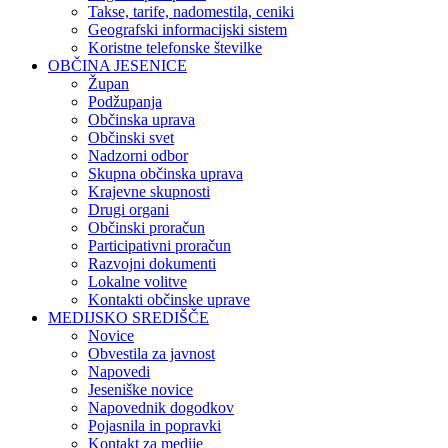
Takse, tarife, nadomestila, ceniki
Geografski informacijski sistem
Koristne telefonske številke
OBČINA JESENICE
Župan
Podžupanja
Občinska uprava
Občinski svet
Nadzorni odbor
Skupna občinska uprava
Krajevne skupnosti
Drugi organi
Občinski proračun
Participativni proračun
Razvojni dokumenti
Lokalne volitve
Kontakti občinske uprave
MEDIJSKO SREDIŠČE
Novice
Obvestila za javnost
Napovedi
Jeseniške novice
Napovednik dogodkov
Pojasnila in popravki
Kontakt za medije