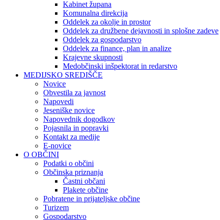
Kabinet župana
Komunalna direkcija
Oddelek za okolje in prostor
Oddelek za družbene dejavnosti in splošne zadeve
Oddelek za gospodarstvo
Oddelek za finance, plan in analize
Krajevne skupnosti
Medobčinski inšpektorat in redarstvo
MEDIJSKO SREDIŠČE
Novice
Obvestila za javnost
Napovedi
Jeseniške novice
Napovednik dogodkov
Pojasnila in popravki
Kontakt za medije
E-novice
O OBČINI
Podatki o občini
Občinska priznanja
Častni občani
Plakete občine
Pobratene in prijateljske občine
Turizem
Gospodarstvo