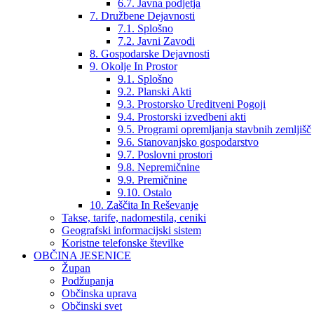
6.7. Javna podjetja
7. Družbene Dejavnosti
7.1. Splošno
7.2. Javni Zavodi
8. Gospodarske Dejavnosti
9. Okolje In Prostor
9.1. Splošno
9.2. Planski Akti
9.3. Prostorsko Ureditveni Pogoji
9.4. Prostorski izvedbeni akti
9.5. Programi opremljanja stavbnih zemljišč
9.6. Stanovanjsko gospodarstvo
9.7. Poslovni prostori
9.8. Nepremičnine
9.9. Premičnine
9.10. Ostalo
10. Zaščita In Reševanje
Takse, tarife, nadomestila, ceniki
Geografski informacijski sistem
Koristne telefonske številke
OBČINA JESENICE
Župan
Podžupanja
Občinska uprava
Občinski svet