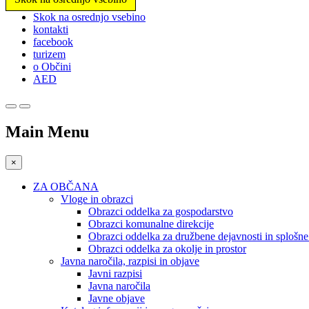
Prosimo,
Skok na osrednjo vsebino
upoštevajte:
kontakti
To
facebook
spletno
turizem
mesto
o Občini
vključuje
AED
sistem
dostopnosti.
Pritisnite
Control-
Main Menu
F11,
da
prilagodite
×
spletno
mesto
ZA OBČANA
slabovidnim,
Vloge in obrazci
ki
Obrazci oddelka za gospodarstvo
uporabljajo
Obrazci komunalne direkcije
bralnik
Obrazci oddelka za družbene dejavnosti in splošn
zaslona;
Obrazci oddelka za okolje in prostor
Pritisnite
Javna naročila, razpisi in objave
Control-
Javni razpisi
F10,
Javna naročila
da
Javne objave
odprete