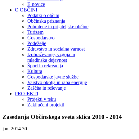
E-novice
O OBČINI
Podatki o občini
Občinska priznanja
Pobratene in prijateljske občine
Turizem
Gospodarstvo
Podeželje
Zdravstvo in socialna varnost
Izobraževanje, vzgoja in
mladinska dejavnost
Šport in rekreacija
Kultura
Gospodarske javne službe
Varstvo okolja in raba energije
Zaščita in reševanje
PROJEKTI
Projekti v teku
Zaključeni projekti
Zasedanja Občinskega sveta sklica 2010 - 2014
jan 2014
30