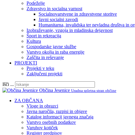
Podeželje
Zdravstvo in socialna varnost
Socialnovarstvene in zdravstvene storitve
Javni socialni zavodi
Humanitarna, invalidska ter nevladna društva in or
Izobraževanje, vzgoja in mladinska dejavnost
Šport in rekreacija
Kultura
Gospodarske javne službe
Varstvo okolja in raba energije
Zaščita in reševanje
PROJEKTI
Projekti v teku
Zaključeni projekti
Išči ...
Občina Jesenice
Uradna spletna stran občine
ZA OBČANA
Vloge in obrazci
Javna naročila, razpisi in objave
Katalog informacij javnega značaja
Varstvo osebnih podatkov
Varuhov kotiček
Register predpisov