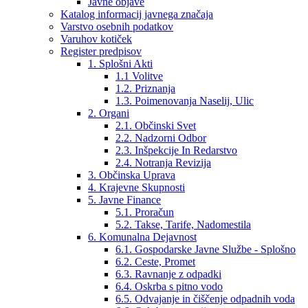
Javne objave
Katalog informacij javnega značaja
Varstvo osebnih podatkov
Varuhov kotiček
Register predpisov
1. Splošni Akti
1.1 Volitve
1.2. Priznanja
1.3. Poimenovanja Naselij, Ulic
2. Organi
2.1. Občinski Svet
2.2. Nadzorni Odbor
2.3. Inšpekcije In Redarstvo
2.4. Notranja Revizija
3. Občinska Uprava
4. Krajevne Skupnosti
5. Javne Finance
5.1. Proračun
5.2. Takse, Tarife, Nadomestila
6. Komunalna Dejavnost
6.1. Gospodarske Javne Službe - Splošno
6.2. Ceste, Promet
6.3. Ravnanje z odpadki
6.4. Oskrba s pitno vodo
6.5. Odvajanje in čiščenje odpadnih voda