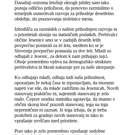
Današnji oziroma letošnji okrogli jubilej nam tako
ponuja odlično priložnost, da ponovno razmislimo o
temeljnih usmeritvah razvoja za prihodnje desetletno
obdobje, do praznovanja stoletnice mesta.
Izhodišča za razmislek o našem prihodnjem razvoju in
o prioritetah slonijo na statističnih podatkih. Prebivalci
občine Jesenice smo se v zadnjih desetih letih
povprečno postarali za tri leta, medtem ko se je
Slovenija povprečno postarala za dve leti. Mladi so
odhajali z Jesenic, za delom k nam prihajajo tujci.
Oboje pomembno vpliva na demografsko strukturo
prebivalstva in hkrati nakazuje pot za naše ukrepanje.
Ko odhajajo mladi, odhaja tudi naša prihodnost,
opozarjam že nekaj časa in izpostavljam, da moramo
napeti vse sile, da mlade zadržimo na Jesenicah. Novih
stanovanj praktično ni, najemnih stanovanj je zelo
malo. Čeprav uradna statistika ugotavlja, da imamo v
občini skoraj tisoč praznih stanovanj, tega na trgu
nepremičnin ni zaznati. Iz tega izhaja, da je treba
poskrbeti za gradnjo novih stanovanj in tako to
vprašanje uvrščam med prioritete.
Prav tako je zelo pomembno vprašanje sodobne