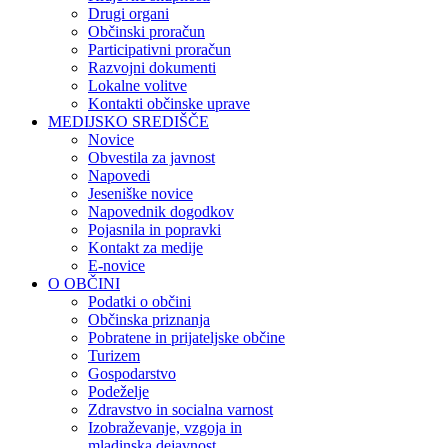
Drugi organi
Občinski proračun
Participativni proračun
Razvojni dokumenti
Lokalne volitve
Kontakti občinske uprave
MEDIJSKO SREDIŠČE
Novice
Obvestila za javnost
Napovedi
Jeseniške novice
Napovednik dogodkov
Pojasnila in popravki
Kontakt za medije
E-novice
O OBČINI
Podatki o občini
Občinska priznanja
Pobratene in prijateljske občine
Turizem
Gospodarstvo
Podeželje
Zdravstvo in socialna varnost
Izobraževanje, vzgoja in
mladinska dejavnost