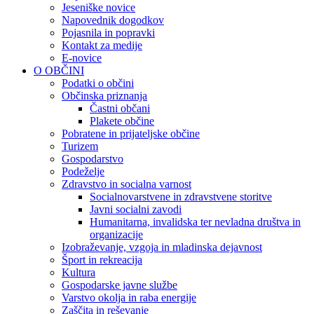
Jeseniške novice
Napovednik dogodkov
Pojasnila in popravki
Kontakt za medije
E-novice
O OBČINI
Podatki o občini
Občinska priznanja
Častni občani
Plakete občine
Pobratene in prijateljske občine
Turizem
Gospodarstvo
Podeželje
Zdravstvo in socialna varnost
Socialnovarstvene in zdravstvene storitve
Javni socialni zavodi
Humanitarna, invalidska ter nevladna društva in
organizacije
Izobraževanje, vzgoja in mladinska dejavnost
Šport in rekreacija
Kultura
Gospodarske javne službe
Varstvo okolja in raba energije
Zaščita in reševanje