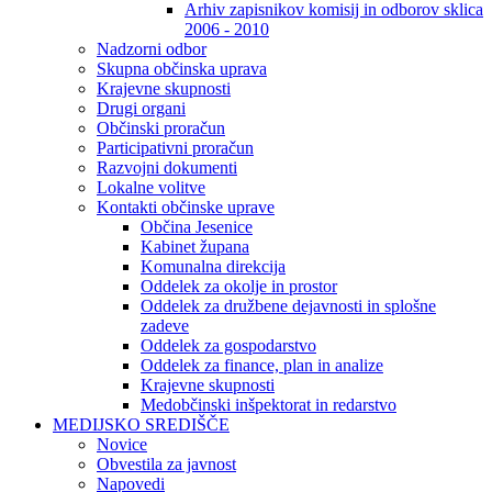
Arhiv zapisnikov komisij in odborov sklica
2006 - 2010
Nadzorni odbor
Skupna občinska uprava
Krajevne skupnosti
Drugi organi
Občinski proračun
Participativni proračun
Razvojni dokumenti
Lokalne volitve
Kontakti občinske uprave
Občina Jesenice
Kabinet župana
Komunalna direkcija
Oddelek za okolje in prostor
Oddelek za družbene dejavnosti in splošne
zadeve
Oddelek za gospodarstvo
Oddelek za finance, plan in analize
Krajevne skupnosti
Medobčinski inšpektorat in redarstvo
MEDIJSKO SREDIŠČE
Novice
Obvestila za javnost
Napovedi