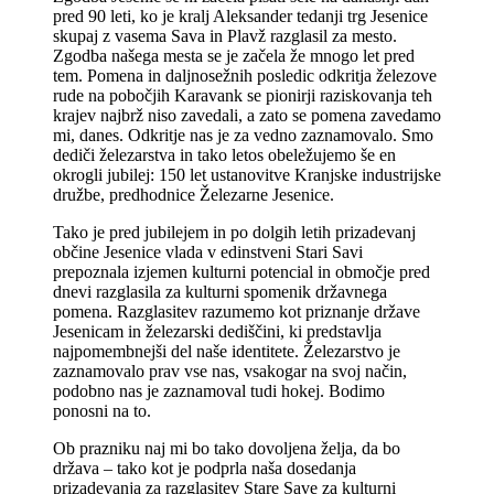
pred 90 leti, ko je kralj Aleksander tedanji trg Jesenice
skupaj z vasema Sava in Plavž razglasil za mesto.
Zgodba našega mesta se je začela že mnogo let pred
tem. Pomena in daljnosežnih posledic odkritja železove
rude na pobočjih Karavank se pionirji raziskovanja teh
krajev najbrž niso zavedali, a zato se pomena zavedamo
mi, danes. Odkritje nas je za vedno zaznamovalo. Smo
dediči železarstva in tako letos obeležujemo še en
okrogli jubilej: 150 let ustanovitve Kranjske industrijske
družbe, predhodnice Železarne Jesenice.
Tako je pred jubilejem in po dolgih letih prizadevanj
občine Jesenice vlada v edinstveni Stari Savi
prepoznala izjemen kulturni potencial in območje pred
dnevi razglasila za kulturni spomenik državnega
pomena. Razglasitev razumemo kot priznanje države
Jesenicam in železarski dediščini, ki predstavlja
najpomembnejši del naše identitete. Železarstvo je
zaznamovalo prav vse nas, vsakogar na svoj način,
podobno nas je zaznamoval tudi hokej. Bodimo
ponosni na to.
Ob prazniku naj mi bo tako dovoljena želja, da bo
država – tako kot je podprla naša dosedanja
prizadevanja za razglasitev Stare Save za kulturni