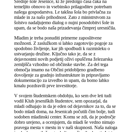
Srednje šole Jesenice, ki že predolgo časa čaka na
temeljito obnovo in vsebinsko prilagoditev potrebam
našega gospodarstva. Le takšna šola bo privlačna za
mlade in za našo prihodnost. Zato z ministrstvom za
šolstvo nadaljujemo dialog o nujni posodobitvi šole in
upam, da se bodo naša prizadevanja čimprej uresničila.
Mladim je treba ponuditi primerne zaposlitvene
možnosti. Z zaslužkom si lahko zagotovijo pogoje za
spodobno življenje, kar jih spodbudi k razmisleku o
ustvarjanju družine. Ključno tako je, da se z
dejavnostmi novih podjetij oživi opuščena železarska
zemljišča vzhodno od občinske stavbe. Za del tega
območja imamo na Občini pridobljeno gradbeno
dovoljenje za gradnjo infrastrukture in pripravljamo
dokumentacijo za izvedbo in upam, da bomo lahko
kmalu pozdravili prve investitorje.
V svojem študentskem obdobju, ko sem dve leti tudi
vodil Klub jeseniških študentov, sem opozarjal, da
mladi odhajajo in da je eden od dejavnikov za to, da se
bodo mladi doma, na Jesenicah počutili čim bolje, tudi
sodoben mladinski center. Komu se zdi, da je področje
dobro urejeno, a ocenjujem, da mladi še vedno nimajo
pravega mesta v mestu in v naši skupnosti. Naša naloga