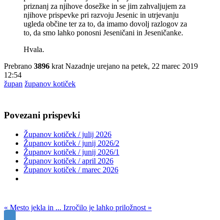
priznanj za njihove dosežke in se jim zahvaljujem za
njihove prispevke pri razvoju Jesenic in utrjevanju
ugleda občine ter za to, da imamo dovolj razlogov za
to, da smo lahko ponosni Jeseničani in Jeseničanke.
Hvala.
Prebrano
3896
krat
Nazadnje urejano na petek, 22 marec 2019
12:54
župan
županov kotiček
Povezani prispevki
Županov kotiček / julij 2026
Županov kotiček / junij 2026/2
Županov kotiček / junij 2026/1
Županov kotiček / april 2026
Županov kotiček / marec 2026
« Mesto jekla in ...
Izročilo je lahko priložnost »