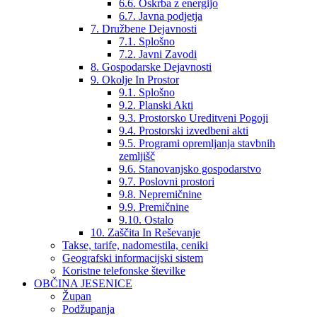
6.6. Oskrba z energijo
6.7. Javna podjetja
7. Družbene Dejavnosti
7.1. Splošno
7.2. Javni Zavodi
8. Gospodarske Dejavnosti
9. Okolje In Prostor
9.1. Splošno
9.2. Planski Akti
9.3. Prostorsko Ureditveni Pogoji
9.4. Prostorski izvedbeni akti
9.5. Programi opremljanja stavbnih
zemljišč
9.6. Stanovanjsko gospodarstvo
9.7. Poslovni prostori
9.8. Nepremičnine
9.9. Premičnine
9.10. Ostalo
10. Zaščita In Reševanje
Takse, tarife, nadomestila, ceniki
Geografski informacijski sistem
Koristne telefonske številke
OBČINA JESENICE
Župan
Podžupanja