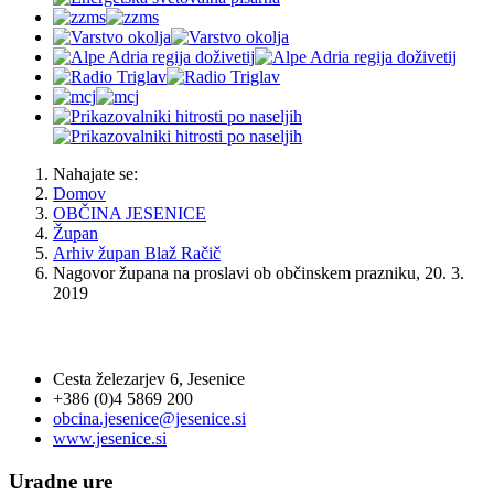
Nahajate se:
Domov
OBČINA JESENICE
Župan
Arhiv župan Blaž Račič
Nagovor župana na proslavi ob občinskem prazniku, 20. 3.
2019
OBČINA JESENICE
Cesta železarjev 6, Jesenice
+386 (0)4 5869 200
obcina.jesenice@jesenice.si
www.jesenice.si
Uradne ure