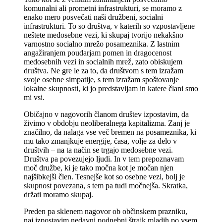
komunalni ali prometni infrastrukturi, se moramo z
enako mero posvečati naši družbeni, socialni
infrastrukturi. To so društva, v katerih so vzpostavljene
neštete medosebne vezi, ki skupaj tvorijo nekakšno
varnostno socialno mrežo posameznika. Z lastnim
angažiranjem poudarjam pomen in dragocenost
medosebnih vezi in socialnih mrež, zato obiskujem
društva. Ne gre le za to, da društvom s tem izražam
svoje osebne simpatije, s tem izražam spoštovanje
lokalne skupnosti, ki jo predstavljam in katere člani smo
mi vsi.
Običajno v nagovorih članom društev izpostavim, da
živimo v obdobju neoliberalnega kapitalizma. Zanj je
značilno, da nalaga vse več bremen na posameznika, ki
mu tako zmanjkuje energije, časa, volje za delo v
društvih – na ta način se trgajo medosebne vezi.
Društva pa povezujejo ljudi. In v tem prepoznavam
moč družbe, ki je tako močna kot je močan njen
najšibkejši člen. Tesnejše kot so osebne vezi, bolj je
skupnost povezana, s tem pa tudi močnejša. Skratka,
držati moramo skupaj.
Preden pa sklenem nagovor ob občinskem prazniku,
naj izpostavim nedavni podnebni štrajk mladih po vsem