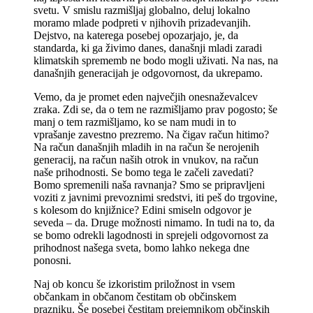
svetu. V smislu razmišljaj globalno, deluj lokalno
moramo mlade podpreti v njihovih prizadevanjih.
Dejstvo, na katerega posebej opozarjajo, je, da
standarda, ki ga živimo danes, današnji mladi zaradi
klimatskih sprememb ne bodo mogli uživati. Na nas, na
današnjih generacijah je odgovornost, da ukrepamo.
Vemo, da je promet eden največjih onesnaževalcev
zraka. Zdi se, da o tem ne razmišljamo prav pogosto; še
manj o tem razmišljamo, ko se nam mudi in to
vprašanje zavestno prezremo. Na čigav račun hitimo?
Na račun današnjih mladih in na račun še nerojenih
generacij, na račun naših otrok in vnukov, na račun
naše prihodnosti. Se bomo tega le začeli zavedati?
Bomo spremenili naša ravnanja? Smo se pripravljeni
voziti z javnimi prevoznimi sredstvi, iti peš do trgovine,
s kolesom do knjižnice? Edini smiseln odgovor je
seveda – da. Druge možnosti nimamo. In tudi na to, da
se bomo odrekli lagodnosti in sprejeli odgovornost za
prihodnost našega sveta, bomo lahko nekega dne
ponosni.
Naj ob koncu še izkoristim priložnost in vsem
občankam in občanom čestitam ob občinskem
prazniku. Še posebej čestitam prejemnikom občinskih