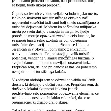
je, da damo priložnost mladim, naši prihodnosti. Jutri,
se bojim, bodo ukrepi prepozni.
Čeprav so Jesenice vedno veljale za industrijsko mesto,
lahko ob skokoviti rasti turističnega obiska v naši
neposredni soseščini tudi sami bolj smelo razmišljamo o
turistični dejavnosti. Medtem ko se številna milijonska
mesta po svetu dušijo v smogu in megli, ko ljudje
ponoči ne morejo opazovati zvezd in celo lune ne, ko
se mnogi turisti želijo izogniti najbolj obleganim
turističnim destinacijam in množicam, se lahko na
Jesenicah in v Sloveniji pohvalimo z enkratnimi
naravnimi danostmi. Te predstavljajo velik turistični
potencial, vendar ne v smislu množičnega turizma. S
svojimi danostmi moramo razvijati sonaravni turizem.
Prepričan sem, da je to priložnost za nas, da poberemo
nekaj drobtinic turističnega kolača.
V zadnjem obdobju sem se odzval na vabila različnih
društev, ki delujejo v občini Jesenice. Prepričan sem, da
društva v lokalni skupnosti kakršna je naša,
predstavljajo zelo pomembne povezovalne elemente, če
nekoliko poenostavim bi lahko celo rekel, da so to
organizacije, ki družbo držijo skupaj.
Tako kot se z velikim zanimanjem posvečamo