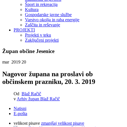
Šport in rekreacija
Kultura
Gospodarske javne službe
Varstvo okolja in raba energije
Zaščita in reševanje
PROJEKTI
Projekti v teku
Zaključeni projekti
Župan občine Jesenice
mar 2019
20
Nagovor župana na proslavi ob
občinskem prazniku, 20. 3. 2019
Od
Blaž Račič
v
Arhiv župan Blaž Račič
Natisni
E-pošta
velikost pisave
zmanjšaj velikost pisave