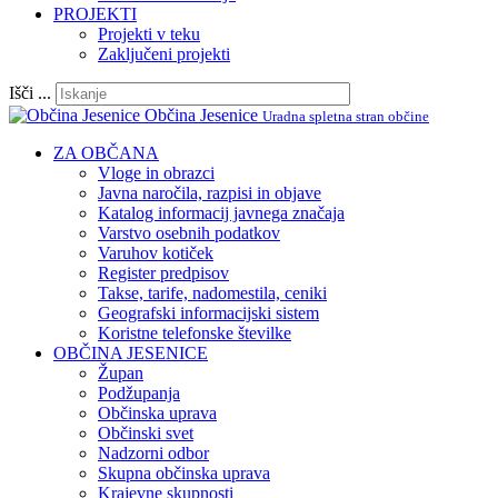
PROJEKTI
Projekti v teku
Zaključeni projekti
Išči ...
Občina Jesenice
Uradna spletna stran občine
ZA OBČANA
Vloge in obrazci
Javna naročila, razpisi in objave
Katalog informacij javnega značaja
Varstvo osebnih podatkov
Varuhov kotiček
Register predpisov
Takse, tarife, nadomestila, ceniki
Geografski informacijski sistem
Koristne telefonske številke
OBČINA JESENICE
Župan
Podžupanja
Občinska uprava
Občinski svet
Nadzorni odbor
Skupna občinska uprava
Krajevne skupnosti