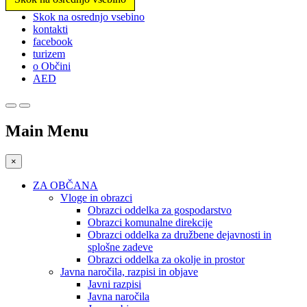
Prosimo,
Skok na osrednjo vsebino
upoštevajte:
kontakti
To
facebook
spletno
turizem
mesto
o Občini
vključuje
AED
sistem
dostopnosti.
Main Menu
×
ZA OBČANA
Vloge in obrazci
Obrazci oddelka za gospodarstvo
Obrazci komunalne direkcije
Obrazci oddelka za družbene dejavnosti in
splošne zadeve
Obrazci oddelka za okolje in prostor
Javna naročila, razpisi in objave
Javni razpisi
Javna naročila