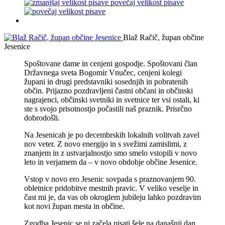
povečaj velikost pisave
Blaž Račič, župan občine
Jesenice
Spoštovane dame in cenjeni gospodje. Spoštovani član
Državnega sveta Bogomir Vnučec, cenjeni kolegi
župani in drugi predstavniki sosednjih in pobratenih
občin. Prijazno pozdravljeni častni občani in občinski
nagrajenci, občinski svetniki in svetnice ter vsi ostali, ki
ste s svojo prisotnostjo počastili naš praznik. Prisrčno
dobrodošli.
Na Jesenicah je po decembrskih lokalnih volitvah zavel
nov veter. Z novo energijo in s svežimi zamislimi, z
znanjem in z ustvarjalnostjo smo smelo vstopili v novo
leto in verjamem da – v novo obdobje občine Jesenice.
Vstop v novo ero Jesenic sovpada s praznovanjem 90.
obletnice pridobitve mestnih pravic. V veliko veselje in
čast mi je, da vas ob okroglem jubileju lahko pozdravim
kot novi župan mesta in občine.
Zgodba Jesenic se ni začela pisati šele na današnji dan