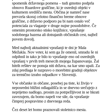
spomenik državnega pomena – tudi gmotno podprla
obnovo Ruardove graščine, ki je osrednji objekt v
kulturnem središču mesta. Občina je namreč nase
prevzela skoraj celotno finančno breme obnove
graščine, z državno podporo pa bi nam ostalo več
potenciala za vlaganje v druge nujne posodobitve. Če
omenim prostorsko stisko knjižnice, vprašanje
sodobnega bazena ali dotrajanih občinskih cest, najbrž
povem dovolj.
Med najbolj aktualnimi vprašanji te dni je Mala
Mežakla. Nov veter, ki sem ga že omenil, smradu še ni
odpihnil in tako je bilo to vprašanje eno od osrednjih
vprašanj v prvih treh mesecih mojega županovanja. Žal
hitrih rešitev ne ponuja niti država, na kar smo upali. Za
zdaj predlaga le razpravo o morebitni gradnji objektov
za termično izrabo odpadkov v Sloveniji.
Vse občanke in občane, posebej pa tiste, ki živijo v
neposredni bližini odlagališča in se dnevno srečujejo z
neprijetno nadlogo, prosim za potrpežljivost in se hkrati
zavezujem, da bomo napeli vse sile, da vprašanje
čimprej pospravimo z dnevnega reda.
Čez deset let bomo praznovali stoletnico mesta.