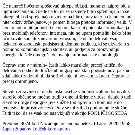
Če namreč hočemo spoštovati ukrepe oblasti, moramo najprej biti z
njimi seznanjeni. Glede na to, da se razmere hitro spreminjajo in se
ukrepi oblasti sprejemajo razmeroma hitro, prav tako pa je nujen tudi
hiter odziv državljanov, je pomen hitrega pretoka informacij velik. V
tem trenutku niti pomisliti ne upam, kako bi potekala komunikacija
brez mobilnih telefonov, interneta, niti ne upam pomisliti, kako bi se
učinkovito soočili z nevarnim virusom, če ne bi delovali vsaj
nekateri gospodarski podsistemi, denimo podjetja, ki se ukvarjajo s
ponudbo komunikacijskih storitev, ali podjetja za proizvodnjo
energije, ki šele omogoča delovanje informacijske tehnologije.
Čeprav smo v »mirnih« časih lahko marsikdaj precej kritični do
delovanja različnih družbenih in gospodarskih podsistemov, pa smo
zdaj lahko zadovoljni, da se življenje ni povsem ustavilo, čeprav je
precej ohromljeno.
Številni zdravniki in medicinsko osebje v bolnišnicah in domovih za
starejše občane se močno trudijo omejiti širjenje virusa, delujejo tudi
številne druge nepogrešljive službe (od trgovin in komunale do
redarstva in prostovoljcev). Prav se mi zdi, da podpremo te službe.
Tudi tako, da se vsak od nas vključi v akcijo POKLIČI SOSEDA.
Prebrano
3074
krat
Nazadnje urejano na petek, 10 april 2020 19:58
župan
županov kotiček
koronavirus