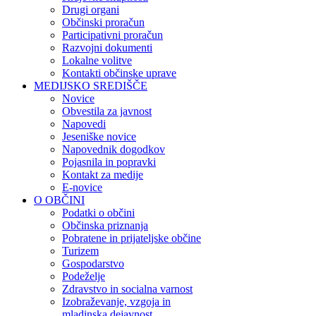
Drugi organi
Občinski proračun
Participativni proračun
Razvojni dokumenti
Lokalne volitve
Kontakti občinske uprave
MEDIJSKO SREDIŠČE
Novice
Obvestila za javnost
Napovedi
Jeseniške novice
Napovednik dogodkov
Pojasnila in popravki
Kontakt za medije
E-novice
O OBČINI
Podatki o občini
Občinska priznanja
Pobratene in prijateljske občine
Turizem
Gospodarstvo
Podeželje
Zdravstvo in socialna varnost
Izobraževanje, vzgoja in
mladinska dejavnost