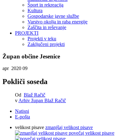
Šport in rekreacija
Kultura
Gospodarske javne službe
Varstvo okolja in raba energije
Zaščita in reševanje
PROJEKTI
Projekti v teku
Zaključeni projekti
Župan občine Jesenice
apr 2020
09
Pokliči soseda
Od
Blaž Račič
v
Arhiv župan Blaž Račič
Natisni
E-pošta
velikost pisave
zmanjšaj velikost pisave
povečaj velikost pisave