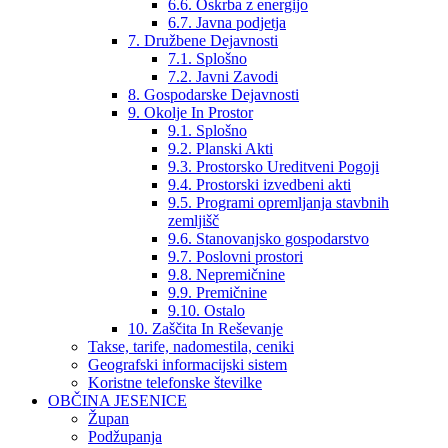
6.6. Oskrba z energijo
6.7. Javna podjetja
7. Družbene Dejavnosti
7.1. Splošno
7.2. Javni Zavodi
8. Gospodarske Dejavnosti
9. Okolje In Prostor
9.1. Splošno
9.2. Planski Akti
9.3. Prostorsko Ureditveni Pogoji
9.4. Prostorski izvedbeni akti
9.5. Programi opremljanja stavbnih
zemljišč
9.6. Stanovanjsko gospodarstvo
9.7. Poslovni prostori
9.8. Nepremičnine
9.9. Premičnine
9.10. Ostalo
10. Zaščita In Reševanje
Takse, tarife, nadomestila, ceniki
Geografski informacijski sistem
Koristne telefonske številke
OBČINA JESENICE
Župan
Podžupanja