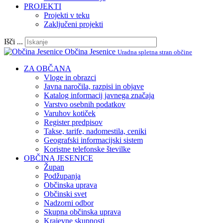
PROJEKTI
Projekti v teku
Zaključeni projekti
Išči ...
Občina Jesenice
Uradna spletna stran občine
ZA OBČANA
Vloge in obrazci
Javna naročila, razpisi in objave
Katalog informacij javnega značaja
Varstvo osebnih podatkov
Varuhov kotiček
Register predpisov
Takse, tarife, nadomestila, ceniki
Geografski informacijski sistem
Koristne telefonske številke
OBČINA JESENICE
Župan
Podžupanja
Občinska uprava
Občinski svet
Nadzorni odbor
Skupna občinska uprava
Krajevne skupnosti