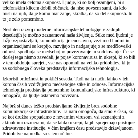
veliko imela celotna skupnost. Ljudje, ki so bolj osamljeni, bi s
telefonskim klicem dobili občutek, da niso povsem sami, da kdo
misli na njih, da je komu mar zanje, skratka, da so del skupnosti. In
to je zelo pomembno.
Nesluten razvoj moderne informacijske tehnologije v zadnjih
desetletjih je močno zaznamoval naša življenja. Stike med ljudmi je
lažje vzpostavljati, komunikacija je enostavna, vezi med ljudmi in
organizacijami se krepijo, razvijajo in nadgrajujejo se medčloveški
odnosi, spodbuja se medsebojno povezovanje in sodelovanje. Če se
doslej tega nismo zavedali, je pojav koronavirusa in ukrepi, ki so bili
v tem obdobju sprejeti, vse nas opomnil na veliko pridobitev, ki jo
za sodobnega človeka predstavlja informacijska tehnologija.
Izkoristi priložnost in pokliči soseda. Tudi na ta način lahko v teh
korona časih vzdržujemo medsebojne stike in odnose. Informacijska
tehnologija predstavlja pomembno komunikacijsko infrastrukturo, ki
omogoča, da ljudje ostanemo povezani.
Najbrž si danes težko predstavljamo življenje brez sodobne
komunikacijske infrastrukture. Ta nam omogoča, da smo v času, ko
se kot družba spopadamo z nevarnim virusom, vsi seznanjeni z
aktualnimi razmerami, da se lahko ukrepi, ki jih sprejemajo pristojne
zdravstvene institucije, v čim krajšem času predstavijo državljanom.
Pridobitve napredka so s tem očitne.