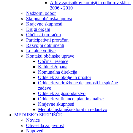
Arhiv zapisnikov komisij in odborov sklica
2006 - 2010
Nadzorni odbor
Skupna občinska uprava
Krajevne skupnosti
Drugi organi
Občinski proračun
Participativni proračun
Razvojni dokumenti
Lokalne volitve
Kontakti občinske uprave
Občina Jesenice
Kabinet župana
Komunalna direkcija
Oddelek za okolje in prostor
Oddelek za družbene dejavnosti in splošne
zadeve
Oddelek za gospodarstvo
Oddelek za finance, plan in analize
Krajevne skupnosti
Medobčinski inšpektorat in redarstvo
MEDIJSKO SREDIŠČE
Novice
Obvestila za javnost
Napovedi