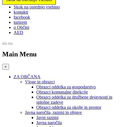
Prosimo,
Skok na osrednjo vsebino
upoštevajte:
kontakti
To
facebook
spletno
turizem
mesto
o Občini
vključuje
AED
sistem
dostopnosti.
Main Menu
×
ZA OBČANA
Vloge in obrazci
Obrazci oddelka za gospodarstvo
Obrazci komunalne direkcije
Obrazci oddelka za družbene dejavnosti in
splošne zadeve
Obrazci oddelka za okolje in prostor
Javna naročila, razpisi in objave
Javni razpisi
Javna naročila