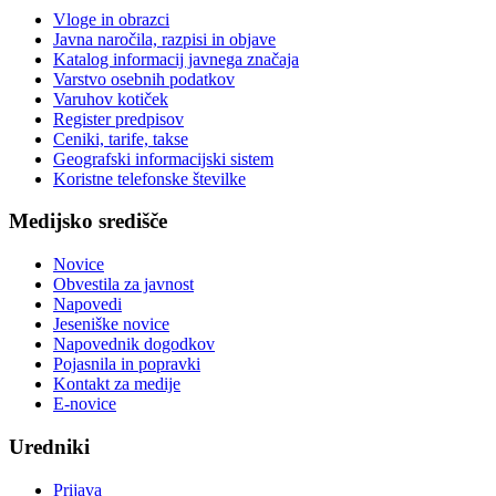
Vloge in obrazci
Javna naročila, razpisi in objave
Katalog informacij javnega značaja
Varstvo osebnih podatkov
Varuhov kotiček
Register predpisov
Ceniki, tarife, takse
Geografski informacijski sistem
Koristne telefonske številke
Medijsko središče
Novice
Obvestila za javnost
Napovedi
Jeseniške novice
Napovednik dogodkov
Pojasnila in popravki
Kontakt za medije
E-novice
Uredniki
Prijava