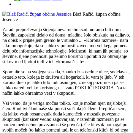
Blaž Račič, župan občine
Jesenice
Zaradi preprečevanja širjenja nevarne bolezni moramo biti doma.
Številni zaposleni delajo od doma, mladina šolo obiskuje na daljavo,
na obisk k prijateljem gremo le virtualno ... »Korona razmere« nam
tako omogočajo, da se lahko v polnosti zavedamo velikega pomena
delujoče informacijske tehnologije. Možnosti, ki nam jih ponuja, so
številne, njene prednosti pa želimo koristno uporabiti za ohranjanje
stikov med ljudmi tudi v teh »korona časih«.
Spomnite se na svojega soseda, znanko iz sosednje ulice, sodelavca,
ostarelo teto, kolega iz društva ali kogarkoli, ki vam je ljub. V teh
korona dneh je lahko kdo tudi osamljen, z nekaj pozornosti pa se
lahko naredi veliko koristnega … zato POKLIČI SOSEDA. Na ta
način lahko ohranimo vezi v skupnosti.
Vsi vemo, da je veriga močna toliko, kot je močan njen najšibkejši
člen. Ranljivi člani naše skupnosti so šibkejši členi. Prepričan sem,
da lahko vsak posameznik doda kamenček v mozaik povezane
skupnosti (kar sicer vedno zagovarjam, v izrednih razmerah pa se
pomen medosebne povezanosti še poveča). Če bi vsak pomagal po
svojih močeh (to lahko pomeni tudi le en telefonski klic), bi od tega