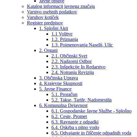
Javne objave
Katalog informacij javnega značaja
Varstvo osebnih podatkov
Varuhov kotiček
Register predpisov
1. Splošni Akti
1.1 Volitve
1.2. Priznanja
1.3. Poimenovanja Naselij, Ulic
2. Organi
2.1. Občinski Svet
2.2. Nadzorni Odbor
2.3. Inšpekcije In Redarstvo
2.4. Notranja Revizija
3. Občinska Uprava
4. Krajevne Skupnosti
5. Javne Finance
5.1. Proračun
5.2. Takse, Tarife, Nadomestila
6. Komunalna Dejavnost
6.1. Gospodarske Javne Službe - Splošno
6.2. Ceste, Promet
6.3. Ravnanje z odpadki
6.4. Oskrba s pitno vodo
6.5. Odvajanje in čiščenje odpadnih voda