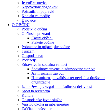
Jeseniške novice
Napovednik dogodkov
Pojasnila in popravki
Kontakt za medije
E-novice
O OBČINI
Podatki o občini
Občinska priznanja
Častni občani
Plakete občine
Pobratene in prijateljske občine
Turizem
Gospodarstvo
Podeželje
Zdravstvo in socialna varnost
Socialnovarstvene in zdravstvene storitve
Javni socialni zavodi
Humanitarna, invalidska ter nevladna društva in
organizacije
Izobraževanje, vzgoja in mladinska dejavnost
Šport in rekreacija
Kultura
Gospodarske javne službe
Varstvo okolja in raba energije
Zaščita in reševanje