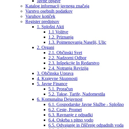
Javne objave
Katalog informacij javnega značaja
Varstvo osebnih podatkov
Varuhov kotiček
Register predpisov
1. Splošni Akti
1.1 Volitve
1.2. Priznanja
1.3. Poimenovanja Naselij, Ulic
2. Organi
2.1. Občinski Svet
2.2. Nadzorni Odbor
2.3. Inšpekcije In Redarstvo
2.4. Notranja Revizija
3. Občinska Uprava
4. Krajevne Skupnosti
5. Javne Finance
5.1. Proračun
5.2. Takse, Tarife, Nadomestila
6. Komunalna Dejavnost
6.1. Gospodarske Javne Službe - Splošno
6.2. Ceste, Promet
6.3. Ravnanje z odpadki
6.4. Oskrba s pitno vodo
6.5. Odvajanje in čiščenje odpadnih voda