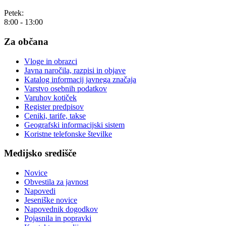
Petek:
8:00 - 13:00
Za občana
Vloge in obrazci
Javna naročila, razpisi in objave
Katalog informacij javnega značaja
Varstvo osebnih podatkov
Varuhov kotiček
Register predpisov
Ceniki, tarife, takse
Geografski informacijski sistem
Koristne telefonske številke
Medijsko središče
Novice
Obvestila za javnost
Napovedi
Jeseniške novice
Napovednik dogodkov
Pojasnila in popravki