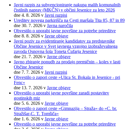
Javni razpis za subvencioniranje nakupa malih komunalnih
čistilnih naprav (MKČN) v občini Jesenice za leto 2026
dne 4. 8. 2026
v
Javni razpisi
Ureditev novega parkirišča na Cesti maršala Tita 85, 87 in 89
dne 30. 7. 2026
v
Javna naročila
Obvestilo o uporabi javne površine za potrebe prireditve
dne 8. 8. 2026
v
Javne objave
Javni poziv za evidentiranje kandidatov za predstavnike
Občine Jesenice v Svet javnega vzgojno izobraževalnega
zavoda Osnovna šola Toneta Čufarja Jesenice
dne 21. 7. 2026
v
Javne objave
Javno zbiranje ponudb za prodajo premičnin – koles v lasti
Občine Jesenice
dne 7. 7. 2026
v
Javni razpisi
Obvestilo o zapori ceste »Ulica St. Bokala in Jesenice - pri
Fenc«
dne 13. 7. 2026
v
Javne objave
Obvestilo o uporabi javne površine zaradi postavitev
gostinskih miz
dne 5. 6. 2026
v
Javne objave
Obvestilo o zapori ceste »Gimnazija – Straža« do »C. br.
Stražišar-C. T. Tomšiča«
dne 1. 6. 2026
v
Javne objave
Obvestilo o uporabi javne površine za potrebe prireditve