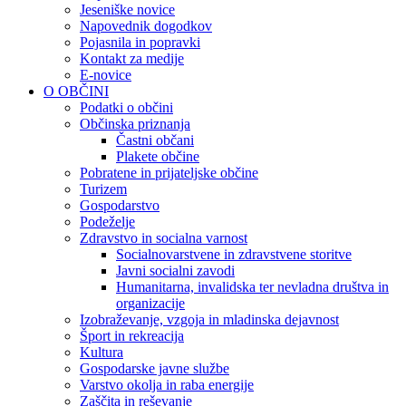
Jeseniške novice
Napovednik dogodkov
Pojasnila in popravki
Kontakt za medije
E-novice
O OBČINI
Podatki o občini
Občinska priznanja
Častni občani
Plakete občine
Pobratene in prijateljske občine
Turizem
Gospodarstvo
Podeželje
Zdravstvo in socialna varnost
Socialnovarstvene in zdravstvene storitve
Javni socialni zavodi
Humanitarna, invalidska ter nevladna društva in
organizacije
Izobraževanje, vzgoja in mladinska dejavnost
Šport in rekreacija
Kultura
Gospodarske javne službe
Varstvo okolja in raba energije
Zaščita in reševanje