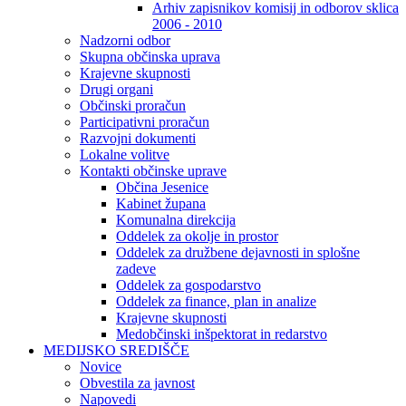
Arhiv zapisnikov komisij in odborov sklica
2006 - 2010
Nadzorni odbor
Skupna občinska uprava
Krajevne skupnosti
Drugi organi
Občinski proračun
Participativni proračun
Razvojni dokumenti
Lokalne volitve
Kontakti občinske uprave
Občina Jesenice
Kabinet župana
Komunalna direkcija
Oddelek za okolje in prostor
Oddelek za družbene dejavnosti in splošne
zadeve
Oddelek za gospodarstvo
Oddelek za finance, plan in analize
Krajevne skupnosti
Medobčinski inšpektorat in redarstvo
MEDIJSKO SREDIŠČE
Novice
Obvestila za javnost
Napovedi