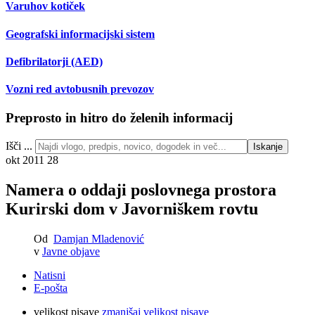
Varuhov kotiček
Geografski informacijski sistem
Defibrilatorji (AED)
Vozni red avtobusnih prevozov
Preprosto in hitro do želenih informacij
Išči ...
Iskanje
okt 2011
28
Namera o oddaji poslovnega prostora
Kurirski dom v Javorniškem rovtu
Od
Damjan Mladenović
v
Javne objave
Natisni
E-pošta
velikost pisave
zmanjšaj velikost pisave