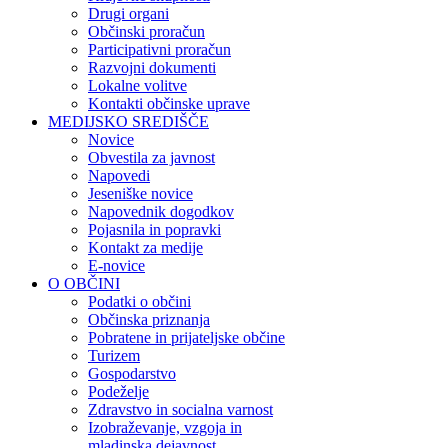
Drugi organi
Občinski proračun
Participativni proračun
Razvojni dokumenti
Lokalne volitve
Kontakti občinske uprave
MEDIJSKO SREDIŠČE
Novice
Obvestila za javnost
Napovedi
Jeseniške novice
Napovednik dogodkov
Pojasnila in popravki
Kontakt za medije
E-novice
O OBČINI
Podatki o občini
Občinska priznanja
Pobratene in prijateljske občine
Turizem
Gospodarstvo
Podeželje
Zdravstvo in socialna varnost
Izobraževanje, vzgoja in
mladinska dejavnost