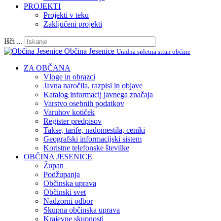
PROJEKTI
Projekti v teku
Zaključeni projekti
Išči ...
Občina Jesenice
Uradna spletna stran občine
ZA OBČANA
Vloge in obrazci
Javna naročila, razpisi in objave
Katalog informacij javnega značaja
Varstvo osebnih podatkov
Varuhov kotiček
Register predpisov
Takse, tarife, nadomestila, ceniki
Geografski informacijski sistem
Koristne telefonske številke
OBČINA JESENICE
Župan
Podžupanja
Občinska uprava
Občinski svet
Nadzorni odbor
Skupna občinska uprava
Krajevne skupnosti