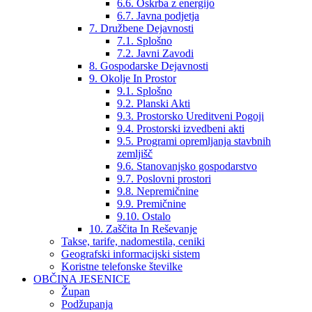
6.6. Oskrba z energijo
6.7. Javna podjetja
7. Družbene Dejavnosti
7.1. Splošno
7.2. Javni Zavodi
8. Gospodarske Dejavnosti
9. Okolje In Prostor
9.1. Splošno
9.2. Planski Akti
9.3. Prostorsko Ureditveni Pogoji
9.4. Prostorski izvedbeni akti
9.5. Programi opremljanja stavbnih
zemljišč
9.6. Stanovanjsko gospodarstvo
9.7. Poslovni prostori
9.8. Nepremičnine
9.9. Premičnine
9.10. Ostalo
10. Zaščita In Reševanje
Takse, tarife, nadomestila, ceniki
Geografski informacijski sistem
Koristne telefonske številke
OBČINA JESENICE
Župan
Podžupanja