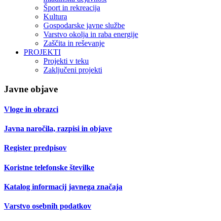
Šport in rekreacija
Kultura
Gospodarske javne službe
Varstvo okolja in raba energije
Zaščita in reševanje
PROJEKTI
Projekti v teku
Zaključeni projekti
Javne objave
Vloge in obrazci
Javna naročila, razpisi in objave
Register predpisov
Koristne telefonske številke
Katalog informacij javnega značaja
Varstvo osebnih podatkov