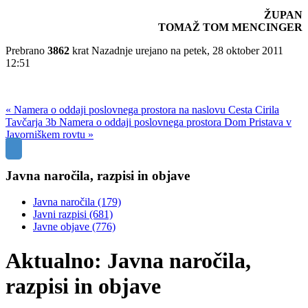
ŽUPAN
TOMAŽ TOM MENCINGER
Prebrano
3862
krat
Nazadnje urejano na petek, 28 oktober 2011
12:51
« Namera o oddaji poslovnega prostora na naslovu Cesta Cirila
Tavčarja 3b
Namera o oddaji poslovnega prostora Dom Pristava v
Javorniškem rovtu »
Javna naročila, razpisi in objave
Javna naročila
(179)
Javni razpisi
(681)
Javne objave
(776)
Aktualno: Javna naročila,
razpisi in objave