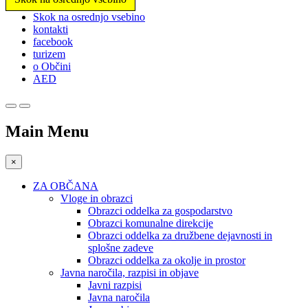
Prosimo,
Skok na osrednjo vsebino
upoštevajte:
kontakti
To
facebook
spletno
turizem
mesto
o Občini
vključuje
AED
sistem
dostopnosti.
Main Menu
×
ZA OBČANA
Vloge in obrazci
Obrazci oddelka za gospodarstvo
Obrazci komunalne direkcije
Obrazci oddelka za družbene dejavnosti in
splošne zadeve
Obrazci oddelka za okolje in prostor
Javna naročila, razpisi in objave
Javni razpisi
Javna naročila