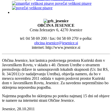
povečaj velikost pisave
OBČINA JESENICE
Cesta železarjev 6, 4270 Jesenice
tel: 04 58 69 200 / fax: 04 58 69 270/ e-pošta:
obcina.jesenice@jesenice.si
internet: http://www.jesenice.si
Občina Jesenice, kot lastnica poslovnega prostora Kurirski dom v
Javorniškem Rovtu, v skladu s 40. členom Uredbe o stvarnem
premoženju države in samoupravnih lokalnih skupnosti (Ur. list RS,
št. 34/2011) (v nadaljevanju Uredba), objavlja namero, da bo v
mesecu novembru 2011 oddala v najem poslovni prostor Kurirski
dom v Javorniškem Rovtu, Jesenice. Za navedeno nepremičnino bo
sklenjena neposredna pogodba.
Najemna pogodba bo sklenjena po poteku najmanj 15 dni od objave
te namere na internetni strani Občine Jesenice.
Jesenice, 28.10.2011