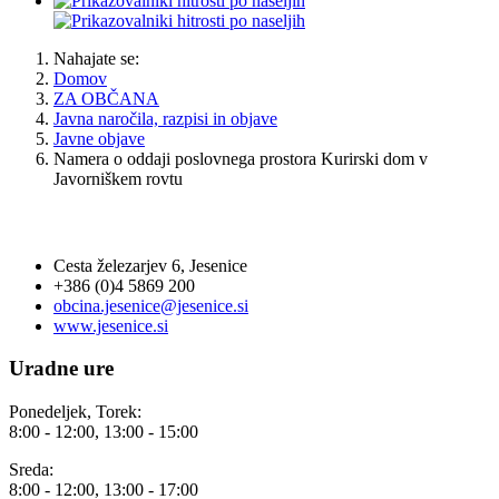
Nahajate se:
Domov
ZA OBČANA
Javna naročila, razpisi in objave
Javne objave
Namera o oddaji poslovnega prostora Kurirski dom v
Javorniškem rovtu
OBČINA JESENICE
Cesta železarjev 6, Jesenice
+386 (0)4 5869 200
obcina.jesenice@jesenice.si
www.jesenice.si
Uradne ure
Ponedeljek, Torek:
8:00 - 12:00, 13:00 - 15:00
Sreda:
8:00 - 12:00, 13:00 - 17:00