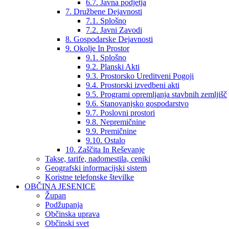
6.7. Javna podjetja
7. Družbene Dejavnosti
7.1. Splošno
7.2. Javni Zavodi
8. Gospodarske Dejavnosti
9. Okolje In Prostor
9.1. Splošno
9.2. Planski Akti
9.3. Prostorsko Ureditveni Pogoji
9.4. Prostorski izvedbeni akti
9.5. Programi opremljanja stavbnih zemljišč
9.6. Stanovanjsko gospodarstvo
9.7. Poslovni prostori
9.8. Nepremičnine
9.9. Premičnine
9.10. Ostalo
10. Zaščita In Reševanje
Takse, tarife, nadomestila, ceniki
Geografski informacijski sistem
Koristne telefonske številke
OBČINA JESENICE
Župan
Podžupanja
Občinska uprava
Občinski svet