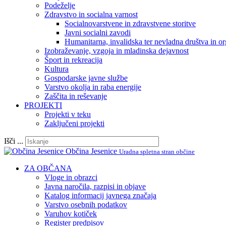
Podeželje
Zdravstvo in socialna varnost
Socialnovarstvene in zdravstvene storitve
Javni socialni zavodi
Humanitarna, invalidska ter nevladna društva in or
Izobraževanje, vzgoja in mladinska dejavnost
Šport in rekreacija
Kultura
Gospodarske javne službe
Varstvo okolja in raba energije
Zaščita in reševanje
PROJEKTI
Projekti v teku
Zaključeni projekti
Išči ...
Občina Jesenice
Uradna spletna stran občine
ZA OBČANA
Vloge in obrazci
Javna naročila, razpisi in objave
Katalog informacij javnega značaja
Varstvo osebnih podatkov
Varuhov kotiček
Register predpisov