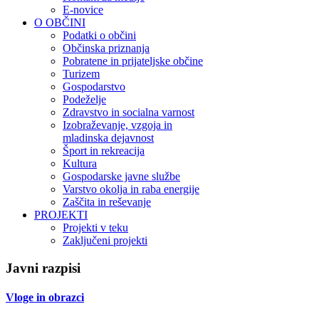
E-novice
O OBČINI
Podatki o občini
Občinska priznanja
Pobratene in prijateljske občine
Turizem
Gospodarstvo
Podeželje
Zdravstvo in socialna varnost
Izobraževanje, vzgoja in
mladinska dejavnost
Šport in rekreacija
Kultura
Gospodarske javne službe
Varstvo okolja in raba energije
Zaščita in reševanje
PROJEKTI
Projekti v teku
Zaključeni projekti
Javni razpisi
Vloge in obrazci