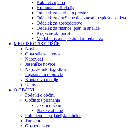
Kabinet župana
Komunalna direkcija
Oddelek za okolje in prostor
Oddelek za družbene dejavnosti in splošne zadeve
Oddelek za gospodarstvo
Oddelek za finance, plan in analize
Krajevne skupnosti
Medobčinski inšpektorat in redarstvo
MEDIJSKO SREDIŠČE
Novice
Obvestila za javnost
Napovedi
Jeseniške novice
Napovednik dogodkov
Pojasnila in popravki
Kontakt za medije
E-novice
O OBČINI
Podatki o občini
Občinska priznanja
Častni občani
Plakete občine
Pobratene in prijateljske občine
Turizem
Gospodarstvo