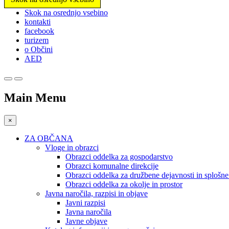
Prosimo,
Skok na osrednjo vsebino
upoštevajte:
kontakti
To
facebook
spletno
turizem
mesto
o Občini
vključuje
AED
sistem
dostopnosti.
Pritisnite
Control-
Main Menu
F11,
da
prilagodite
×
spletno
mesto
ZA OBČANA
slabovidnim,
Vloge in obrazci
ki
Obrazci oddelka za gospodarstvo
uporabljajo
Obrazci komunalne direkcije
bralnik
Obrazci oddelka za družbene dejavnosti in splošn
zaslona;
Obrazci oddelka za okolje in prostor
Pritisnite
Javna naročila, razpisi in objave
Control-
Javni razpisi
F10,
Javna naročila
da
Javne objave
odprete