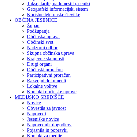
Takse, tarife, nadomestila, ceniki
Geografski informacijski sistem
Koristne telefonske številke
OBČINA JESENICE
Župan
Podžupanja
Občinska uprava
Občinski svet
Nadzorni odbor
Skupna občinska uprava
Krajevne skupnosti
Drugi organi
Občinski proračun
Participativni proračun
Razvojni dokumenti
Lokalne volitve
Kontakti občinske uprave
MEDIJSKO SREDIŠČE
Novice
Obvestila za javnost
Napovedi
Jeseniške novice
Napovednik dogodkov
Pojasnila in popravki
Kontakt za medije