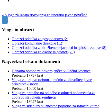
« Vloga za izdajo dovoljenja za uporabo javne površine
Vloge in obrazci
Obrazci oddelka za gospodarstvo
(2)
Obrazci komunalne direkcije
(12)
Obrazci oddelka za družbene dejavnosti in splošne zadeve
(8)
Obrazci oddelka za okolje in prostor
(20)
Največkrat iskani dokumenti
Denarna pomoč za novorojenčke v Občini Jesenice
Prebrano 17787 krat
Vloga za prijavo oziroma prošnjo za dovolitev javne
prireditve - shoda
Prebrano 15650 krat
Vloga za pritožbo na odločbo o odmeri nadomestila za
uporabo stavbnega zemljišča
Prebrano 13947 krat
Vloga za sklenitev služnostne pogodbe za infrastrukturne