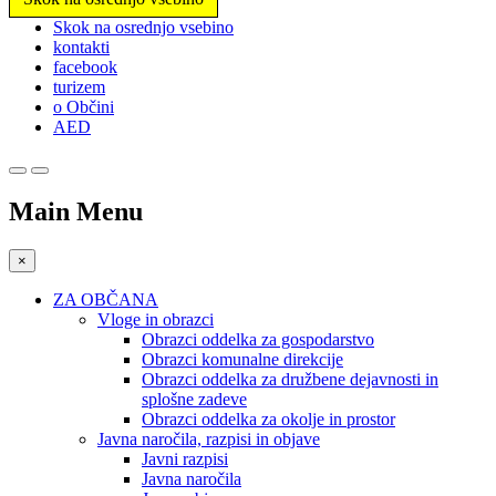
Prosimo,
Skok na osrednjo vsebino
upoštevajte:
kontakti
To
facebook
spletno
turizem
mesto
o Občini
vključuje
AED
sistem
dostopnosti.
Main Menu
×
ZA OBČANA
Vloge in obrazci
Obrazci oddelka za gospodarstvo
Obrazci komunalne direkcije
Obrazci oddelka za družbene dejavnosti in
splošne zadeve
Obrazci oddelka za okolje in prostor
Javna naročila, razpisi in objave
Javni razpisi
Javna naročila