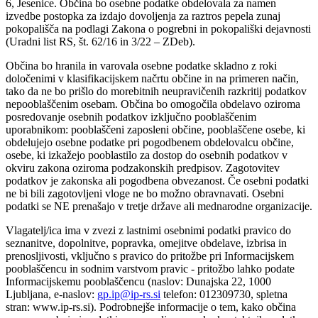
6, Jesenice. Občina bo osebne podatke obdelovala za namen
izvedbe postopka za izdajo dovoljenja za raztros pepela zunaj
pokopališča na podlagi Zakona o pogrebni in pokopališki dejavnosti
(Uradni list RS, št. 62/16 in 3/22 – ZDeb).
Občina bo hranila in varovala osebne podatke skladno z roki
določenimi v klasifikacijskem načrtu občine in na primeren način,
tako da ne bo prišlo do morebitnih neupravičenih razkritij podatkov
nepooblaščenim osebam. Občina bo omogočila obdelavo oziroma
posredovanje osebnih podatkov izključno pooblaščenim
uporabnikom: pooblaščeni zaposleni občine, pooblaščene osebe, ki
obdelujejo osebne podatke pri pogodbenem obdelovalcu občine,
osebe, ki izkažejo pooblastilo za dostop do osebnih podatkov v
okviru zakona oziroma podzakonskih predpisov. Zagotovitev
podatkov je zakonska ali pogodbena obvezanost. Če osebni podatki
ne bi bili zagotovljeni vloge ne bo možno obravnavati. Osebni
podatki se NE prenašajo v tretje države ali mednarodne organizacije.
Vlagatelj/ica ima v zvezi z lastnimi osebnimi podatki pravico do
seznanitve, dopolnitve, popravka, omejitve obdelave, izbrisa in
prenosljivosti, vključno s pravico do pritožbe pri Informacijskem
pooblaščencu in sodnim varstvom pravic - pritožbo lahko podate
Informacijskemu pooblaščencu (naslov: Dunajska 22, 1000
Ljubljana, e-naslov:
gp.ip@ip-rs.si
telefon: 012309730, spletna
stran: www.ip-rs.si). Podrobnejše informacije o tem, kako občina