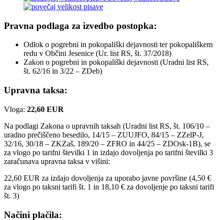
Pravna podlaga za izvedbo postopka:
Odlok o pogrebni in pokopališki dejavnosti ter pokopališkem
redu v Občini Jesenice (Ur. list RS, št. 37/2018)
Zakon o pogrebni in pokopališki dejavnosti (Uradni list RS,
št. 62/16 in 3/22 – ZDeb)
Upravna taksa:
Vloga:
22,60 EUR
Na podlagi Zakona o upravnih taksah (Uradni list RS, št. 106/10 –
uradno prečiščeno besedilo, 14/15 – ZUUJFO, 84/15 – ZZelP-J,
32/16, 30/18 – ZKZaš, 189/20 – ZFRO in 44/25 – ZDOsk-1B), se
za vlogo po tarifni številki 1 in izdajo dovoljenja po tarifni številki 3
zaračunava upravna taksa v višini:
22,60 EUR za izdajo dovoljenja za uporabo javne površine (4,50 €
za vlogo po taksni tarifi št. 1 in 18,10 € za dovoljenje po taksni tarifi
št. 3)
Načini plačila: