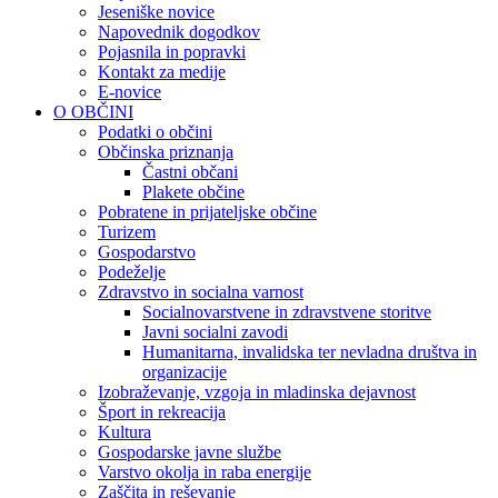
Jeseniške novice
Napovednik dogodkov
Pojasnila in popravki
Kontakt za medije
E-novice
O OBČINI
Podatki o občini
Občinska priznanja
Častni občani
Plakete občine
Pobratene in prijateljske občine
Turizem
Gospodarstvo
Podeželje
Zdravstvo in socialna varnost
Socialnovarstvene in zdravstvene storitve
Javni socialni zavodi
Humanitarna, invalidska ter nevladna društva in
organizacije
Izobraževanje, vzgoja in mladinska dejavnost
Šport in rekreacija
Kultura
Gospodarske javne službe
Varstvo okolja in raba energije
Zaščita in reševanje