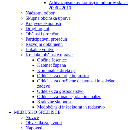
Arhiv zapisnikov komisij in odborov sklica
2006 - 2010
Nadzorni odbor
Skupna občinska uprava
Krajevne skupnosti
Drugi organi
Občinski proračun
Participativni proračun
Razvojni dokumenti
Lokalne volitve
Kontakti občinske uprave
Občina Jesenice
Kabinet župana
Komunalna direkcija
Oddelek za okolje in prostor
Oddelek za družbene dejavnosti in splošne
zadeve
Oddelek za gospodarstvo
Oddelek za finance, plan in analize
Krajevne skupnosti
Medobčinski inšpektorat in redarstvo
MEDIJSKO SREDIŠČE
Novice
Obvestila za javnost
Napovedi