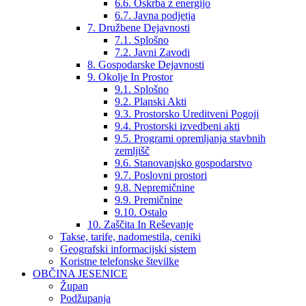
6.6. Oskrba z energijo
6.7. Javna podjetja
7. Družbene Dejavnosti
7.1. Splošno
7.2. Javni Zavodi
8. Gospodarske Dejavnosti
9. Okolje In Prostor
9.1. Splošno
9.2. Planski Akti
9.3. Prostorsko Ureditveni Pogoji
9.4. Prostorski izvedbeni akti
9.5. Programi opremljanja stavbnih
zemljišč
9.6. Stanovanjsko gospodarstvo
9.7. Poslovni prostori
9.8. Nepremičnine
9.9. Premičnine
9.10. Ostalo
10. Zaščita In Reševanje
Takse, tarife, nadomestila, ceniki
Geografski informacijski sistem
Koristne telefonske številke
OBČINA JESENICE
Župan
Podžupanja