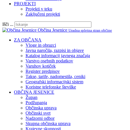
PROJEKTI
Projekti v teku
Zaključeni projekti
Išči ...
Občina Jesenice
Uradna spletna stran občine
ZA OBČANA
Vloge in obrazci
Javna naročila, razpisi in objave
Katalog informacij javnega značaja
Varstvo osebnih podatkov
Varuhov kotiček
Register predpisov
Takse, tarife, nadomestila, ceniki
Geografski informacijski sistem
Koristne telefonske številke
OBČINA JESENICE
Župan
Podžupanja
Občinska uprava
Občinski svet
Nadzorni odbor
Skupna občinska uprava
Krajevne skupnosti