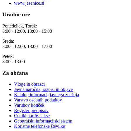
www.jesenice.si
Uradne ure
Ponedeljek, Torek:
8:00 - 12:00, 13:00 - 15:00
Sreda:
8:00 - 12:00, 13:00 - 17:00
Petek:
8:00 - 13:00
Za občana
Vloge in obrazci
Javna naročila, razpisi in objave
Katalog informacij javnega značaja
Varstvo osebnih podatkov
Varuhov kotiček
Register predpisov
Ceniki, tarife, takse
Geografski informacijski sistem
Koristne telefonske številke