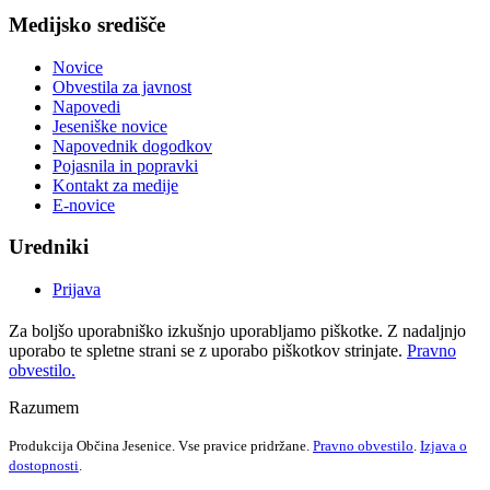
Medijsko središče
Novice
Obvestila za javnost
Napovedi
Jeseniške novice
Napovednik dogodkov
Pojasnila in popravki
Kontakt za medije
E-novice
Uredniki
Prijava
Za boljšo uporabniško izkušnjo uporabljamo piškotke. Z nadaljnjo
uporabo te spletne strani se z uporabo piškotkov strinjate.
Pravno
obvestilo.
Razumem
Produkcija Občina Jesenice. Vse pravice pridržane.
Pravno obvestilo
.
Izjava o
dostopnosti
.