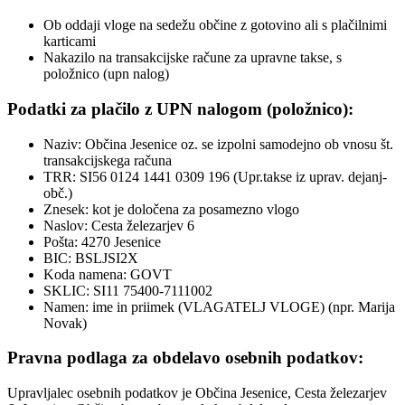
Ob oddaji vloge na sedežu občine z gotovino ali s plačilnimi
karticami
Nakazilo na transakcijske račune za upravne takse, s
položnico (upn nalog)
Podatki za plačilo z UPN nalogom (položnico):
Naziv: Občina Jesenice oz. se izpolni samodejno ob vnosu št.
transakcijskega računa
TRR: SI56 0124 1441 0309 196 (Upr.takse iz uprav. dejanj-
obč.)
Znesek: kot je določena za posamezno vlogo
Naslov: Cesta železarjev 6
Pošta: 4270 Jesenice
BIC: BSLJSI2X
Koda namena: GOVT
SKLIC: SI11 75400-7111002
Namen: ime in priimek (VLAGATELJ VLOGE) (npr. Marija
Novak)
Pravna podlaga za obdelavo osebnih podatkov:
Upravljalec osebnih podatkov je Občina Jesenice, Cesta železarjev