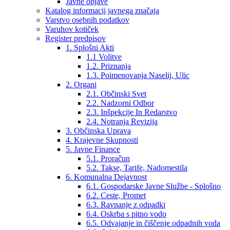
Javne objave
Katalog informacij javnega značaja
Varstvo osebnih podatkov
Varuhov kotiček
Register predpisov
1. Splošni Akti
1.1 Volitve
1.2. Priznanja
1.3. Poimenovanja Naselij, Ulic
2. Organi
2.1. Občinski Svet
2.2. Nadzorni Odbor
2.3. Inšpekcije In Redarstvo
2.4. Notranja Revizija
3. Občinska Uprava
4. Krajevne Skupnosti
5. Javne Finance
5.1. Proračun
5.2. Takse, Tarife, Nadomestila
6. Komunalna Dejavnost
6.1. Gospodarske Javne Službe - Splošno
6.2. Ceste, Promet
6.3. Ravnanje z odpadki
6.4. Oskrba s pitno vodo
6.5. Odvajanje in čiščenje odpadnih voda