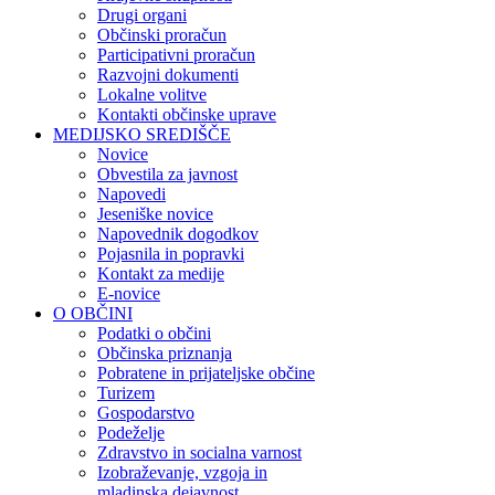
Drugi organi
Občinski proračun
Participativni proračun
Razvojni dokumenti
Lokalne volitve
Kontakti občinske uprave
MEDIJSKO SREDIŠČE
Novice
Obvestila za javnost
Napovedi
Jeseniške novice
Napovednik dogodkov
Pojasnila in popravki
Kontakt za medije
E-novice
O OBČINI
Podatki o občini
Občinska priznanja
Pobratene in prijateljske občine
Turizem
Gospodarstvo
Podeželje
Zdravstvo in socialna varnost
Izobraževanje, vzgoja in
mladinska dejavnost