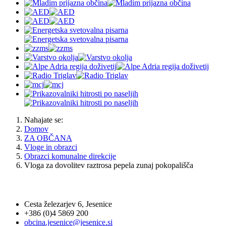
Nahajate se:
Domov
ZA OBČANA
Vloge in obrazci
Obrazci komunalne direkcije
Vloga za dovolitev raztrosa pepela zunaj pokopališča
OBČINA JESENICE
Cesta železarjev 6, Jesenice
+386 (0)4 5869 200
obcina.jesenice@jesenice.si