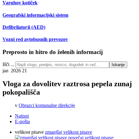
Varuhov kotiček
Geografski informacijski sistem
Defibrilatorji (AED)
Vozni red avtobusnih prevozov
Preprosto in hitro do želenih informacij
Išči ...
Iskanje
jan 2026
21
Vloga za dovolitev raztrosa pepela zunaj
pokopališča
v
Obrazci komunalne direkcije
Natisni
E-pošta
velikost pisave
zmanjšaj velikost pisave
povečaj velikost pisave