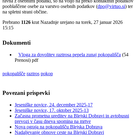
ravna z osebnimi podatki, so na voljo na preko kontaktnih podatkov
pooblaščene osebe za varstvo osebnih podatkov (
dpo@virtuo.si
) ter
na spletni strani občine.
Prebrano
1126
krat
Nazadnje urejano na torek, 27 januar 2026
15:15
Dokumenti
Vloga za dovolitev raztrosa pepela zunaj pokopališča
(54
Prenosi) pdf
pokopališče
raztros
pokop
Povezani prispevki
Jeseniške novice, 24. december 2025-17
Jeseniške novice, 17. oktober 2025-13
Začasna prometna ureditev na Blejski Dobravi in avtobusni
prevozi v času dneva spomina na mrtve
Nova ograja na pokopališču Blejska Dobrava
Nadaljevanje obnove ceste na Blejski Dobravi