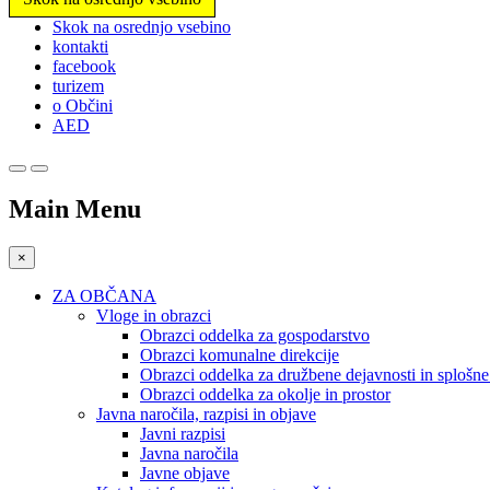
Prosimo,
Skok na osrednjo vsebino
upoštevajte:
kontakti
To
facebook
spletno
turizem
mesto
o Občini
vključuje
AED
sistem
dostopnosti.
Pritisnite
Control-
Main Menu
F11,
da
prilagodite
×
spletno
mesto
ZA OBČANA
slabovidnim,
Vloge in obrazci
ki
Obrazci oddelka za gospodarstvo
uporabljajo
Obrazci komunalne direkcije
bralnik
Obrazci oddelka za družbene dejavnosti in splošn
zaslona;
Obrazci oddelka za okolje in prostor
Pritisnite
Javna naročila, razpisi in objave
Control-
Javni razpisi
F10,
Javna naročila
da
Javne objave
odprete