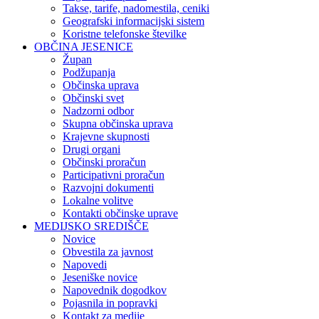
Takse, tarife, nadomestila, ceniki
Geografski informacijski sistem
Koristne telefonske številke
OBČINA JESENICE
Župan
Podžupanja
Občinska uprava
Občinski svet
Nadzorni odbor
Skupna občinska uprava
Krajevne skupnosti
Drugi organi
Občinski proračun
Participativni proračun
Razvojni dokumenti
Lokalne volitve
Kontakti občinske uprave
MEDIJSKO SREDIŠČE
Novice
Obvestila za javnost
Napovedi
Jeseniške novice
Napovednik dogodkov
Pojasnila in popravki
Kontakt za medije