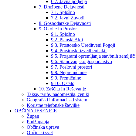
6.7. Javna podjetja
7. Družbene Dejavnosti
7.1. Splošno
7.2. Javni Zavodi
8. Gospodarske Dejavnosti
9. Okolje In Prostor
9.1. Splošno
9.2. Planski Akti
9.3. Prostorsko Ureditveni Pogoji
9.4. Prostorski izvedbeni akti
9.5. Programi opremljanja stavbnih zemljišč
9.6. Stanovanjsko gospodarstvo
9.7. Poslovni prostori
9.8. Nepremičnine
9.9. Premičnine
9.10. Ostalo
10. Zaščita In Reševanje
Takse, tarife, nadomestila, ceniki
Geografski informacijski sistem
Koristne telefonske številke
OBČINA JESENICE
Župan
Podžupanja
Občinska uprava
Občinski svet