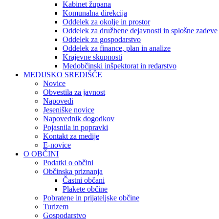
Kabinet župana
Komunalna direkcija
Oddelek za okolje in prostor
Oddelek za družbene dejavnosti in splošne zadeve
Oddelek za gospodarstvo
Oddelek za finance, plan in analize
Krajevne skupnosti
Medobčinski inšpektorat in redarstvo
MEDIJSKO SREDIŠČE
Novice
Obvestila za javnost
Napovedi
Jeseniške novice
Napovednik dogodkov
Pojasnila in popravki
Kontakt za medije
E-novice
O OBČINI
Podatki o občini
Občinska priznanja
Častni občani
Plakete občine
Pobratene in prijateljske občine
Turizem
Gospodarstvo