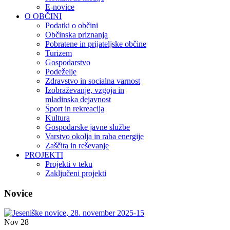
E-novice
O OBČINI
Podatki o občini
Občinska priznanja
Pobratene in prijateljske občine
Turizem
Gospodarstvo
Podeželje
Zdravstvo in socialna varnost
Izobraževanje, vzgoja in
mladinska dejavnost
Šport in rekreacija
Kultura
Gospodarske javne službe
Varstvo okolja in raba energije
Zaščita in reševanje
PROJEKTI
Projekti v teku
Zaključeni projekti
Novice
Nov
28