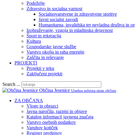
Podeželje
Zdravstvo in socialna varnost
Socialnovarstvene in zdravstvene storitve
Javni socialni zavodi
Humanitarna, invalidska ter nevladna društva in or
Izobraževanje, vzgoja in mladinska dejavnost
Šport in rekreacija
Kultura
Gospodarske javne službe
Varstvo okolja in raba energije
Zaščita in reševanje
PROJEKTI
Projekti v teku
Zaključeni projekti
Search ...
Občina Jesenice
Uradna spletna stran občine
ZA OBČANA
Vloge in obrazci
Javna naročila, razpisi in objave
Katalog informacij javnega značaja
Varstvo osebnih podatkov
Varuhov kotiček
Register predpisov