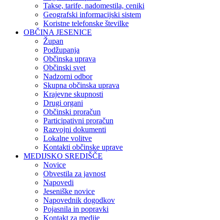
Takse, tarife, nadomestila, ceniki
Geografski informacijski sistem
Koristne telefonske številke
OBČINA JESENICE
Župan
Podžupanja
Občinska uprava
Občinski svet
Nadzorni odbor
Skupna občinska uprava
Krajevne skupnosti
Drugi organi
Občinski proračun
Participativni proračun
Razvojni dokumenti
Lokalne volitve
Kontakti občinske uprave
MEDIJSKO SREDIŠČE
Novice
Obvestila za javnost
Napovedi
Jeseniške novice
Napovednik dogodkov
Pojasnila in popravki
Kontakt za medije