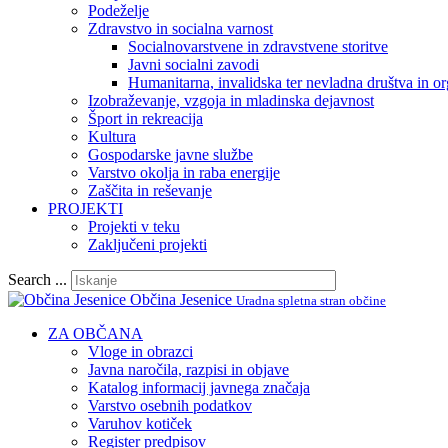
Podeželje
Zdravstvo in socialna varnost
Socialnovarstvene in zdravstvene storitve
Javni socialni zavodi
Humanitarna, invalidska ter nevladna društva in or
Izobraževanje, vzgoja in mladinska dejavnost
Šport in rekreacija
Kultura
Gospodarske javne službe
Varstvo okolja in raba energije
Zaščita in reševanje
PROJEKTI
Projekti v teku
Zaključeni projekti
Search ...
Občina Jesenice
Uradna spletna stran občine
ZA OBČANA
Vloge in obrazci
Javna naročila, razpisi in objave
Katalog informacij javnega značaja
Varstvo osebnih podatkov
Varuhov kotiček
Register predpisov