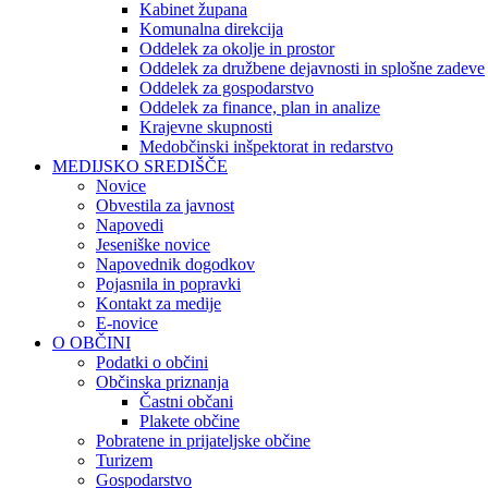
Kabinet župana
Komunalna direkcija
Oddelek za okolje in prostor
Oddelek za družbene dejavnosti in splošne zadeve
Oddelek za gospodarstvo
Oddelek za finance, plan in analize
Krajevne skupnosti
Medobčinski inšpektorat in redarstvo
MEDIJSKO SREDIŠČE
Novice
Obvestila za javnost
Napovedi
Jeseniške novice
Napovednik dogodkov
Pojasnila in popravki
Kontakt za medije
E-novice
O OBČINI
Podatki o občini
Občinska priznanja
Častni občani
Plakete občine
Pobratene in prijateljske občine
Turizem
Gospodarstvo