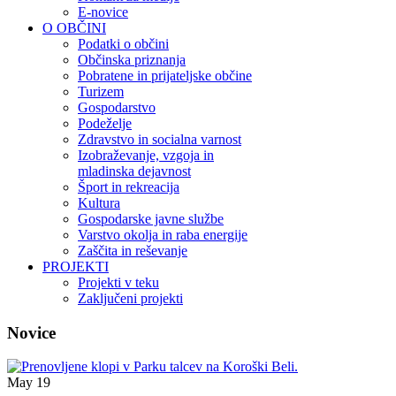
E-novice
O OBČINI
Podatki o občini
Občinska priznanja
Pobratene in prijateljske občine
Turizem
Gospodarstvo
Podeželje
Zdravstvo in socialna varnost
Izobraževanje, vzgoja in
mladinska dejavnost
Šport in rekreacija
Kultura
Gospodarske javne službe
Varstvo okolja in raba energije
Zaščita in reševanje
PROJEKTI
Projekti v teku
Zaključeni projekti
Novice
May
19