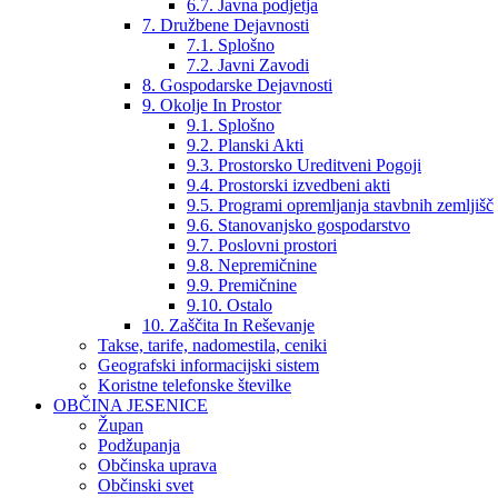
6.7. Javna podjetja
7. Družbene Dejavnosti
7.1. Splošno
7.2. Javni Zavodi
8. Gospodarske Dejavnosti
9. Okolje In Prostor
9.1. Splošno
9.2. Planski Akti
9.3. Prostorsko Ureditveni Pogoji
9.4. Prostorski izvedbeni akti
9.5. Programi opremljanja stavbnih zemljišč
9.6. Stanovanjsko gospodarstvo
9.7. Poslovni prostori
9.8. Nepremičnine
9.9. Premičnine
9.10. Ostalo
10. Zaščita In Reševanje
Takse, tarife, nadomestila, ceniki
Geografski informacijski sistem
Koristne telefonske številke
OBČINA JESENICE
Župan
Podžupanja
Občinska uprava
Občinski svet