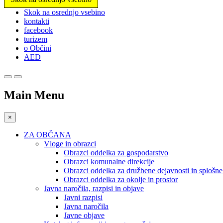
Prosimo,
Skok na osrednjo vsebino
upoštevajte:
kontakti
To
facebook
spletno
turizem
mesto
o Občini
vključuje
AED
sistem
dostopnosti.
Pritisnite
Control-
Main Menu
F11,
da
prilagodite
×
spletno
mesto
ZA OBČANA
slabovidnim,
Vloge in obrazci
ki
Obrazci oddelka za gospodarstvo
uporabljajo
Obrazci komunalne direkcije
bralnik
Obrazci oddelka za družbene dejavnosti in splošn
zaslona;
Obrazci oddelka za okolje in prostor
Pritisnite
Javna naročila, razpisi in objave
Control-
Javni razpisi
F10,
Javna naročila
da
Javne objave
odprete