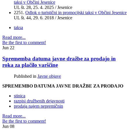
taksi v Občini Jesenice
UL št.
28
, 25. 4. 2025 / Jesenice
2251.
Odlok o turistični in promocijski taksi v Občini Jesenice
UL št.
44
, 29. 6. 2018 / Jesenice
taksa
Read more...
Be the first to comment!
Jun
22
Sprememba datuma javne dražbe za prodajo in
roka za plačilo varščine
Published in
Javne objave
SPREMEMBO DATUMA JAVNE DRAŽBE ZA PRODAJO
stinica
razpisi družbenih dejavnosti
prodaja najem nepremičnin
Read more...
Be the first to comment!
Jun
08