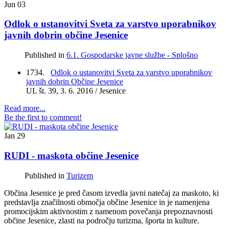
Jun
03
Odlok o ustanovitvi Sveta za varstvo uporabnikov
javnih dobrin občine Jesenice
Published in
6.1. Gospodarske javne službe - Splošno
1734.
Odlok o ustanovitvi Sveta za varstvo uporabnikov
javnih dobrin Občine Jesenice
UL št. 39, 3. 6. 2016 / Jesenice
Read more...
Be the first to comment!
Jan
29
RUDI - maskota občine Jesenice
Published in
Turizem
Občina Jesenice je pred časom izvedla javni natečaj za maskoto, ki
predstavlja značilnosti območja občine Jesenice in je namenjena
promocijskim aktivnostim z namenom povečanja prepoznavnosti
občine Jesenice, zlasti na področju turizma, športa in kulture.