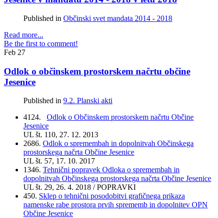
Published in
Občinski svet mandata 2014 - 2018
Read more...
Be the first to comment!
Feb
27
Odlok o občinskem prostorskem načrtu občine
Jesenice
Published in
9.2. Planski akti
4124.
Odlok o Občinskem prostorskem načrtu Občine
Jesenice
UL št. 110, 27. 12. 2013
2686.
Odlok o spremembah in dopolnitvah Občinskega
prostorskega načrta Občine Jesenice
UL št. 57, 17. 10. 2017
1346.
Tehnični popravek Odloka o spremembah in
dopolnitvah Občinskega prostorskega načrta Občine Jesenice
UL št.
29
, 26. 4. 2018 / POPRAVKI
450.
Sklep o tehnični posodobitvi grafičnega prikaza
namenske rabe prostora prvih sprememb in dopolnitev OPN
Občine Jesenice