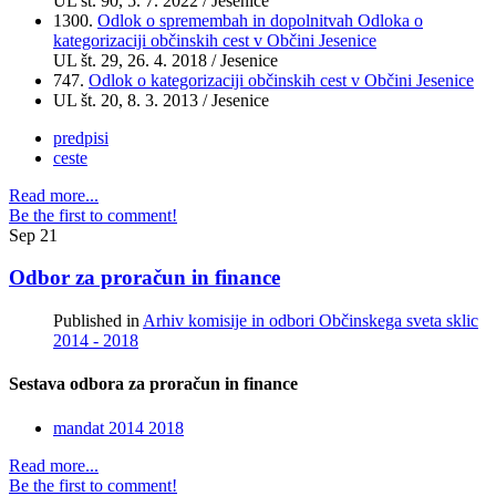
UL št.
90
, 5. 7. 2022 / Jesenice
1300.
Odlok o spremembah in dopolnitvah Odloka o
kategorizaciji občinskih cest v Občini Jesenice
UL št.
29
, 26. 4. 2018 / Jesenice
747.
Odlok o kategorizaciji občinskih cest v Občini Jesenice
UL št.
20
, 8. 3. 2013 / Jesenice
predpisi
ceste
Read more...
Be the first to comment!
Sep
21
Odbor za proračun in finance
Published in
Arhiv komisije in odbori Občinskega sveta sklic
2014 - 2018
Sestava odbora za proračun in finance
mandat 2014 2018
Read more...
Be the first to comment!