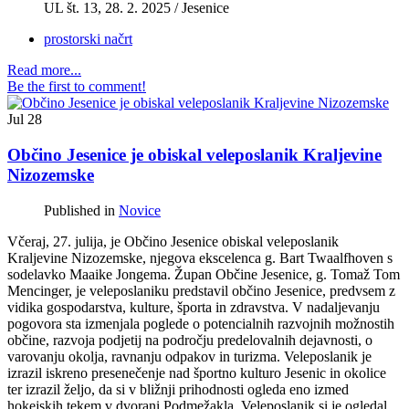
UL št.
13
, 28. 2. 2025 / Jesenice
prostorski načrt
Read more...
Be the first to comment!
Jul
28
Občino Jesenice je obiskal veleposlanik Kraljevine
Nizozemske
Published in
Novice
Včeraj, 27. julija, je Občino Jesenice obiskal veleposlanik
Kraljevine Nizozemske, njegova ekscelenca g. Bart Twaalfhoven s
sodelavko Maaike Jongema. Župan Občine Jesenice, g. Tomaž Tom
Mencinger, je veleposlaniku predstavil občino Jesenice, predvsem z
vidika gospodarstva, kulture, športa in zdravstva. V nadaljevanju
pogovora sta izmenjala poglede o potencialnih razvojnih možnostih
občine, razvoja podjetij na področju predelovalnih dejavnosti, o
varovanju okolja, ravnanju odpakov in turizma. Veleposlanik je
izrazil iskreno presenečenje nad športno kulturo Jesenic in okolice
ter izrazil željo, da si v bližnji prihodnosti ogleda eno izmed
hokejskih tekem v dvorani Podmežakla. Veleposlanik si je ogledal