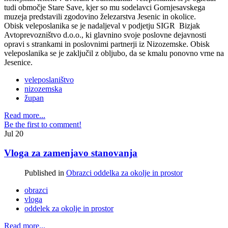
tudi območje Stare Save, kjer so mu sodelavci Gornjesavskega
muzeja predstavili zgodovino železarstva Jesenic in okolice.
Obisk veleposlanika se je nadaljeval v podjetju SIGR Bizjak
Avtoprevozništvo d.o.o., ki glavnino svoje poslovne dejavnosti
opravi s strankami in poslovnimi partnerji iz Nizozemske. Obisk
veleposlanika se je zaključil z obljubo, da se kmalu ponovno vrne na
Jesenice.
veleposlaništvo
nizozemska
župan
Read more...
Be the first to comment!
Jul
20
Vloga za zamenjavo stanovanja
Published in
Obrazci oddelka za okolje in prostor
obrazci
vloga
oddelek za okolje in prostor
Read more...