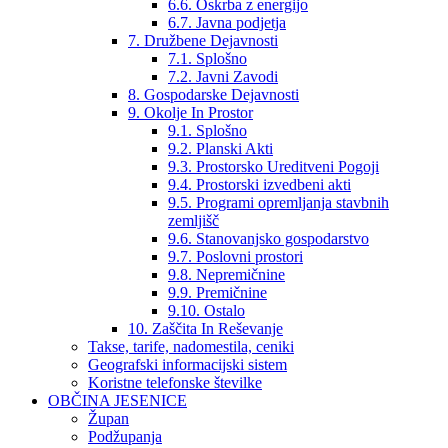
6.6. Oskrba z energijo
6.7. Javna podjetja
7. Družbene Dejavnosti
7.1. Splošno
7.2. Javni Zavodi
8. Gospodarske Dejavnosti
9. Okolje In Prostor
9.1. Splošno
9.2. Planski Akti
9.3. Prostorsko Ureditveni Pogoji
9.4. Prostorski izvedbeni akti
9.5. Programi opremljanja stavbnih
zemljišč
9.6. Stanovanjsko gospodarstvo
9.7. Poslovni prostori
9.8. Nepremičnine
9.9. Premičnine
9.10. Ostalo
10. Zaščita In Reševanje
Takse, tarife, nadomestila, ceniki
Geografski informacijski sistem
Koristne telefonske številke
OBČINA JESENICE
Župan
Podžupanja