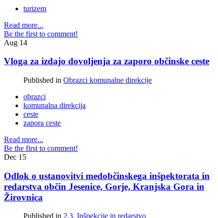
turizem
Read more...
Be the first to comment!
Aug
14
Vloga za izdajo dovoljenja za zaporo občinske ceste
Published in
Obrazci komunalne direkcije
obrazci
komunalna direkcija
ceste
zapora ceste
Read more...
Be the first to comment!
Dec
15
Odlok o ustanovitvi medobčinskega inšpektorata in
redarstva občin Jesenice, Gorje, Kranjska Gora in
Žirovnica
Published in
2.3. Inšpekcije in redarstvo