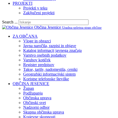
PROJEKTI
Projekti v teku
Zaključeni projekti
Search ...
Občina Jesenice
Uradna spletna stran občine
ZA OBČANA
Vloge in obrazci
Javna naročila, razpisi in objave
Katalog informacij javnega značaja
Varstvo osebnih podatkov
Varuhov kotiček
Register predpisov
Takse, tarife, nadomestila, ceniki
Geografski informacijski sistem
Koristne telefonske številke
OBČINA JESENICE
Župan
Podžupanja
Občinska uprava
Občinski svet
Nadzorni odbor
Skupna občinska uprava
Krajevne skupnosti