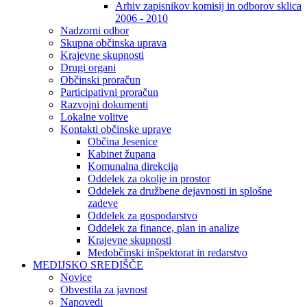
Arhiv zapisnikov komisij in odborov sklica
2006 - 2010
Nadzorni odbor
Skupna občinska uprava
Krajevne skupnosti
Drugi organi
Občinski proračun
Participativni proračun
Razvojni dokumenti
Lokalne volitve
Kontakti občinske uprave
Občina Jesenice
Kabinet župana
Komunalna direkcija
Oddelek za okolje in prostor
Oddelek za družbene dejavnosti in splošne
zadeve
Oddelek za gospodarstvo
Oddelek za finance, plan in analize
Krajevne skupnosti
Medobčinski inšpektorat in redarstvo
MEDIJSKO SREDIŠČE
Novice
Obvestila za javnost
Napovedi