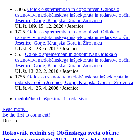
3306.
Odlok o spremembah in dopolnitvah Odloka o
ustanovitvi medobčinskega inšpektorata in redarstva občin
Jesenice, Gorje, Kranjska Gora in Žirovnica
UL št. 189, 15. 12. 2020 / Jesenice
1725.
Odlok o spremembah in dopolnitvah Odloka o
ustanovitvi medobčinskega inšpektorata in redarstva občin
Jesenice, Gorje, Kranjska Gora in Žirovnica
UL št. 31, 23. 6. 2017 / Jesenice
553.
Odlok o spremembah in dopolnitvah Odloka o
ustanovitvi medobčinskega inšpektorata in redarstva občin
Jesenice, Gorje, Kranjska Gora in Žirovnica
UL št. 13, 22. 2. 2010 / Jesenice
1755.
Odlok o ustanovitvi medobčinskega inšpektorata in
redarstva občin Jesenice, Gorje, Kranjska Gora in Žirovnica
UL št. 41, 25. 4. 2008 / Jesenice
medobčinski inšpektorat in redarstvo
Read more...
Be the first to comment!
Dec
15
Rokovnik rednih sej Občinskega sveta občine
Jesenice v mandatu 2014 - 2018 v letu 2018