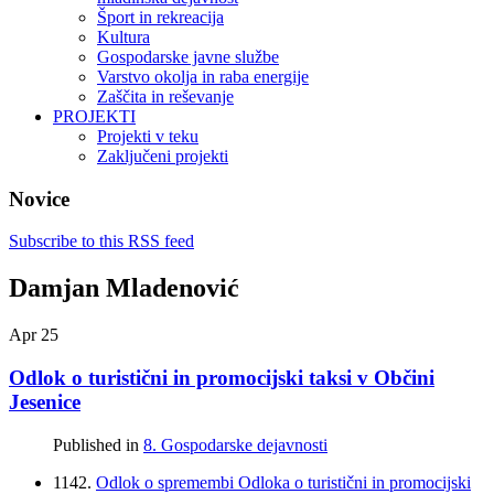
Šport in rekreacija
Kultura
Gospodarske javne službe
Varstvo okolja in raba energije
Zaščita in reševanje
PROJEKTI
Projekti v teku
Zaključeni projekti
Novice
Subscribe to this RSS feed
Damjan Mladenović
Apr
25
Odlok o turistični in promocijski taksi v Občini
Jesenice
Published in
8. Gospodarske dejavnosti
1142.
Odlok o spremembi Odloka o turistični in promocijski