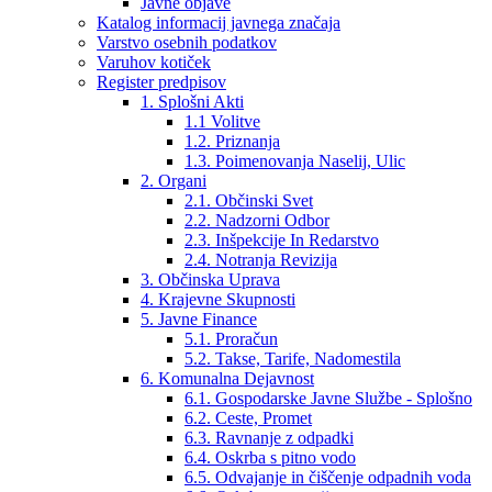
Javne objave
Katalog informacij javnega značaja
Varstvo osebnih podatkov
Varuhov kotiček
Register predpisov
1. Splošni Akti
1.1 Volitve
1.2. Priznanja
1.3. Poimenovanja Naselij, Ulic
2. Organi
2.1. Občinski Svet
2.2. Nadzorni Odbor
2.3. Inšpekcije In Redarstvo
2.4. Notranja Revizija
3. Občinska Uprava
4. Krajevne Skupnosti
5. Javne Finance
5.1. Proračun
5.2. Takse, Tarife, Nadomestila
6. Komunalna Dejavnost
6.1. Gospodarske Javne Službe - Splošno
6.2. Ceste, Promet
6.3. Ravnanje z odpadki
6.4. Oskrba s pitno vodo
6.5. Odvajanje in čiščenje odpadnih voda