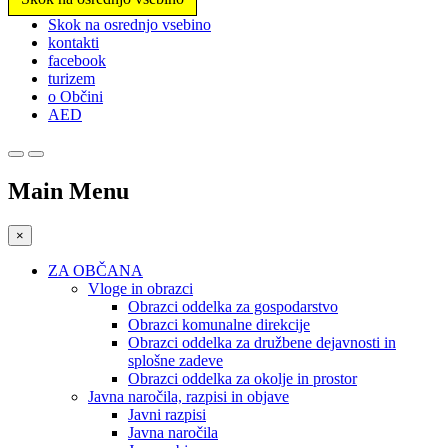
Prosimo,
Skok na osrednjo vsebino
upoštevajte:
kontakti
To
facebook
spletno
turizem
mesto
o Občini
vključuje
AED
sistem
dostopnosti.
Main Menu
×
ZA OBČANA
Vloge in obrazci
Obrazci oddelka za gospodarstvo
Obrazci komunalne direkcije
Obrazci oddelka za družbene dejavnosti in
splošne zadeve
Obrazci oddelka za okolje in prostor
Javna naročila, razpisi in objave
Javni razpisi
Javna naročila