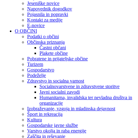
Jeseniške novice
Napovednik dogodkov
Pojasnila in popravki
Kontakt za medije
E-novice
O OBČINI
Podatki o občini
Občinska priznanja
Častni občani
Plakete občine
Pobratene in prijateljske občine
Turizem
Gospodarstvo
Podeželje
Zdravstvo in socialna varnost
Socialnovarstvene in zdravstvene storitve
Javni socialni zavodi
Humanitarna, invalidska ter nevladna društva in
organizacije
Izobraževanje, vzgoja in mladinska dejavnost
Šport in rekreacija
Kultura
Gospodarske javne službe
Varstvo okolja in raba energije
Zaščita in reševanje