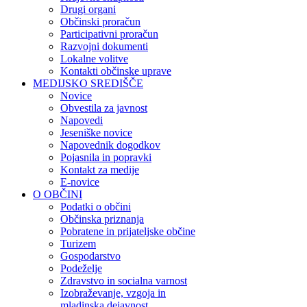
Drugi organi
Občinski proračun
Participativni proračun
Razvojni dokumenti
Lokalne volitve
Kontakti občinske uprave
MEDIJSKO SREDIŠČE
Novice
Obvestila za javnost
Napovedi
Jeseniške novice
Napovednik dogodkov
Pojasnila in popravki
Kontakt za medije
E-novice
O OBČINI
Podatki o občini
Občinska priznanja
Pobratene in prijateljske občine
Turizem
Gospodarstvo
Podeželje
Zdravstvo in socialna varnost
Izobraževanje, vzgoja in
mladinska dejavnost