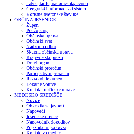
Takse, tarife, nadomestila, ceniki
Geografski informacijski sistem
Koristne telefonske številke
OBČINA JESENICE
Župan
Podžupanja
Občinska uprava
Občinski svet
Nadzorni odbor
Skupna občinska uprava
Krajevne skupnosti
Drugi organi
Občinski proračun
Participativni proračun
Razvojni dokumenti
Lokalne volitve
Kontakti občinske uprave
MEDIJSKO SREDIŠČE
Novice
Obvestila za javnost
Napovedi
Jeseniške novice
Napovednik dogodkov
Pojasnila in popravki
Kontakt za medije