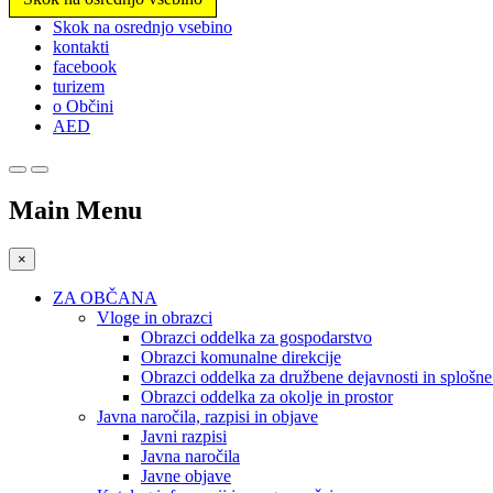
Prosimo,
Skok na osrednjo vsebino
upoštevajte:
kontakti
To
facebook
spletno
turizem
mesto
o Občini
vključuje
AED
sistem
dostopnosti.
Pritisnite
Control-
Main Menu
F11,
da
prilagodite
×
spletno
mesto
ZA OBČANA
slabovidnim,
Vloge in obrazci
ki
Obrazci oddelka za gospodarstvo
uporabljajo
Obrazci komunalne direkcije
bralnik
Obrazci oddelka za družbene dejavnosti in splošn
zaslona;
Obrazci oddelka za okolje in prostor
Pritisnite
Javna naročila, razpisi in objave
Control-
Javni razpisi
F10,
Javna naročila
da
Javne objave
odprete