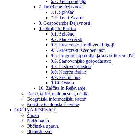
6.7. Javna podjetja
7. Družbene Dejavnosti
7.1. Splošno
7.2. Javni Zavodi
8. Gospodarske Dejavnosti
9. Okolje In Prostor
9.1. Splošno
9.2. Planski Akti
9.3. Prostorsko Ureditveni Pogoji
9.4. Prostorski izvedbeni akti
9.5. Programi opremljanja stavbnih zemljišč
9.6. Stanovanjsko gospodarstvo
9.7. Poslovni prostori
9.8. Nepremičnine
9.9. Premičnine
9.10. Ostalo
10. Zaščita In Reševanje
Takse, tarife, nadomestila, ceniki
Geografski informacijski sistem
Koristne telefonske številke
OBČINA JESENICE
Župan
Podžupanja
Občinska uprava
Občinski svet