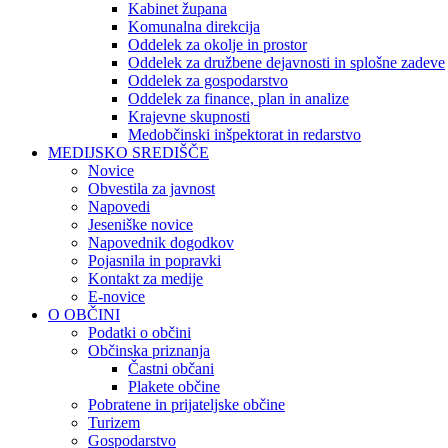
Kabinet župana
Komunalna direkcija
Oddelek za okolje in prostor
Oddelek za družbene dejavnosti in splošne zadeve
Oddelek za gospodarstvo
Oddelek za finance, plan in analize
Krajevne skupnosti
Medobčinski inšpektorat in redarstvo
MEDIJSKO SREDIŠČE
Novice
Obvestila za javnost
Napovedi
Jeseniške novice
Napovednik dogodkov
Pojasnila in popravki
Kontakt za medije
E-novice
O OBČINI
Podatki o občini
Občinska priznanja
Častni občani
Plakete občine
Pobratene in prijateljske občine
Turizem
Gospodarstvo