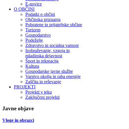
E-novice
O OBČINI
Podatki o občini
Občinska priznanja
Pobratene in prijateljske občine
Turizem
Gospodarstvo
Podeželje
Zdravstvo in socialna varnost
Izobraževanje, vzgoja in
mladinska dejavnost
Šport in rekreacija
Kultura
Gospodarske javne službe
Varstvo okolja in raba energije
Zaščita in reševanje
PROJEKTI
Projekti v teku
Zaključeni projekti
Javne objave
Vloge in obrazci