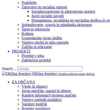
Podeželje
Zdravstvo in socialna varnost
Socialnovarstvene in zdravstvene storitve
Javni socialni zavodi
Humanitarna, invalidska ter nevladna društva in or
Izobraževanje, vzgoja in mladinska dejavnost
Šport in rekreacija
Kultura
Gospodarske javne službe
Varstvo okolja in raba energije
Zaščita in reševanje
PROJEKTI
Projekti v teku
Zaključeni projekti
Search ...
Občina Jesenice
Uradna spletna stran občine
ZA OBČANA
Vloge in obrazci
Javna naročila, razpisi in objave
Katalog informacij javnega značaja
Varstvo osebnih podatkov
Varuhov kotiček
Register predpisov