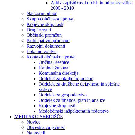
Arhiv zapisnikov komisij in odborov sklica
2006 - 2010
Nadzorni odbor
Skupna občinska uprava
Krajevne skupnosti
Drugi organi
Občinski proračun
Participativni proračun
Razvojni dokumenti
Lokalne volitve
Kontakti občinske uprave
Občina Jesenice
Kabinet župana
Komunalna direkcija
Oddelek za okolje in prostor
Oddelek za družbene dejavnosti in splošne
zadeve
Oddelek za gospodarstvo
Oddelek za finance, plan in analize
Krajevne skupnosti
Medobčinski inšpektorat in redarstvo
MEDIJSKO SREDIŠČE
Novice
Obvestila za javnost
Napovedi