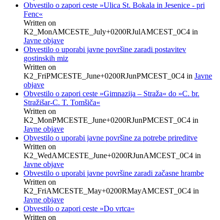
Obvestilo o zapori ceste »Ulica St. Bokala in Jesenice - pri
Fenc«
Written on
K2_MonAMCESTE_July+0200RJulAMCEST_0C4
in
Javne objave
Obvestilo o uporabi javne površine zaradi postavitev
gostinskih miz
Written on
K2_FriPMCESTE_June+0200RJunPMCEST_0C4
in
Javne
objave
Obvestilo o zapori ceste »Gimnazija – Straža« do »C. br.
Stražišar-C. T. Tomšiča«
Written on
K2_MonPMCESTE_June+0200RJunPMCEST_0C4
in
Javne objave
Obvestilo o uporabi javne površine za potrebe prireditve
Written on
K2_WedAMCESTE_June+0200RJunAMCEST_0C4
in
Javne objave
Obvestilo o uporabi javne površine zaradi začasne hrambe
Written on
K2_FriAMCESTE_May+0200RMayAMCEST_0C4
in
Javne objave
Obvestilo o zapori ceste »Do vrtca«
Written on