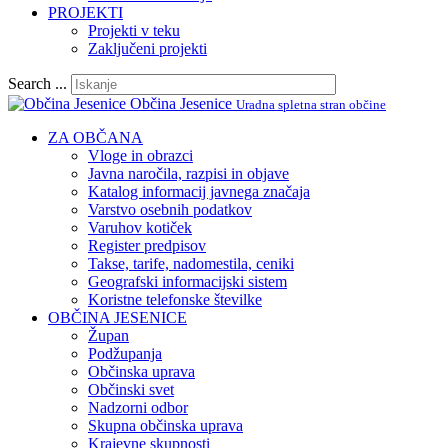
PROJEKTI
Projekti v teku
Zaključeni projekti
Search ...
Občina Jesenice
Uradna spletna stran občine
ZA OBČANA
Vloge in obrazci
Javna naročila, razpisi in objave
Katalog informacij javnega značaja
Varstvo osebnih podatkov
Varuhov kotiček
Register predpisov
Takse, tarife, nadomestila, ceniki
Geografski informacijski sistem
Koristne telefonske številke
OBČINA JESENICE
Župan
Podžupanja
Občinska uprava
Občinski svet
Nadzorni odbor
Skupna občinska uprava
Krajevne skupnosti