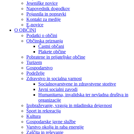
Jeseniške novice
Napovednik dogodkov
Pojasnila in popravki
Kontakt za medije
E-novice
O OBČINI
Podatki o občini
Občinska priznanja
Častni občani
Plakete občine
Pobratene in prijateljske občine
Turizem
Gospodarstvo
Podeželje
Zdravstvo in socialna varnost
Socialnovarstvene in zdravstvene storitve
Javni socialni zavodi
Humanitarna, invalidska ter nevladna društva in
organizacije
Izobraževanje, vzgoja in mladinska dejavnost
Šport in rekreacija
Kultura
Gospodarske javne službe
Varstvo okolja in raba energije
Zaščita in reševanje