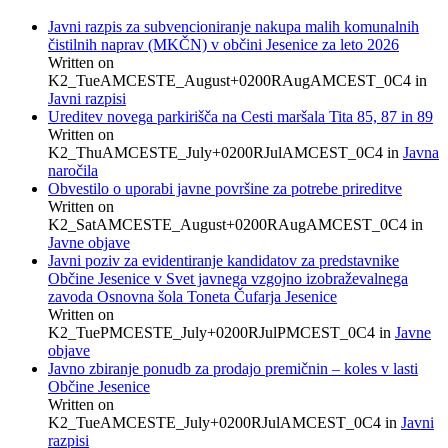
Javni razpis za subvencioniranje nakupa malih komunalnih
čistilnih naprav (MKČN) v občini Jesenice za leto 2026
Written on
K2_TueAMCESTE_August+0200RAugAMCEST_0C4
in
Javni razpisi
Ureditev novega parkirišča na Cesti maršala Tita 85, 87 in 89
Written on
K2_ThuAMCESTE_July+0200RJulAMCEST_0C4
in
Javna
naročila
Obvestilo o uporabi javne površine za potrebe prireditve
Written on
K2_SatAMCESTE_August+0200RAugAMCEST_0C4
in
Javne objave
Javni poziv za evidentiranje kandidatov za predstavnike
Občine Jesenice v Svet javnega vzgojno izobraževalnega
zavoda Osnovna šola Toneta Čufarja Jesenice
Written on
K2_TuePMCESTE_July+0200RJulPMCEST_0C4
in
Javne
objave
Javno zbiranje ponudb za prodajo premičnin – koles v lasti
Občine Jesenice
Written on
K2_TueAMCESTE_July+0200RJulAMCEST_0C4
in
Javni
razpisi