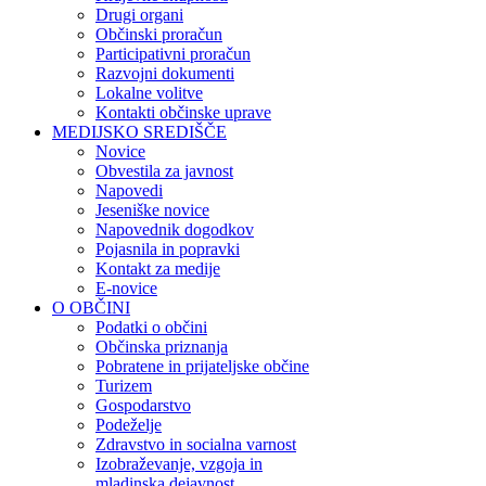
Drugi organi
Občinski proračun
Participativni proračun
Razvojni dokumenti
Lokalne volitve
Kontakti občinske uprave
MEDIJSKO SREDIŠČE
Novice
Obvestila za javnost
Napovedi
Jeseniške novice
Napovednik dogodkov
Pojasnila in popravki
Kontakt za medije
E-novice
O OBČINI
Podatki o občini
Občinska priznanja
Pobratene in prijateljske občine
Turizem
Gospodarstvo
Podeželje
Zdravstvo in socialna varnost
Izobraževanje, vzgoja in
mladinska dejavnost