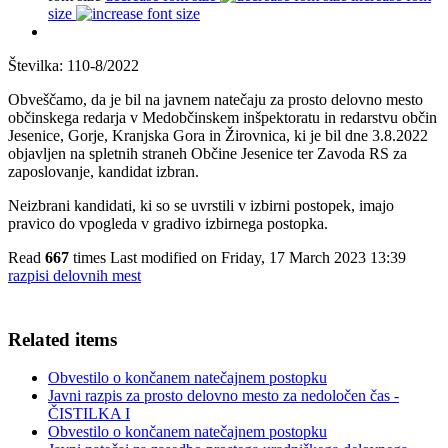
size
Številka: 110-8/2022
Obveščamo, da je bil na javnem natečaju za prosto delovno mesto
občinskega redarja v Medobčinskem inšpektoratu in redarstvu občin
Jesenice, Gorje, Kranjska Gora in Žirovnica, ki je bil dne 3.8.2022
objavljen na spletnih straneh Občine Jesenice ter Zavoda RS za
zaposlovanje, kandidat izbran.
Neizbrani kandidati, ki so se uvrstili v izbirni postopek, imajo
pravico do vpogleda v gradivo izbirnega postopka.
Read
667
times
Last modified on Friday, 17 March 2023 13:39
razpisi delovnih mest
Related items
Obvestilo o končanem natečajnem postopku
Javni razpis za prosto delovno mesto za nedoločen čas -
ČISTILKA I
Obvestilo o končanem natečajnem postopku