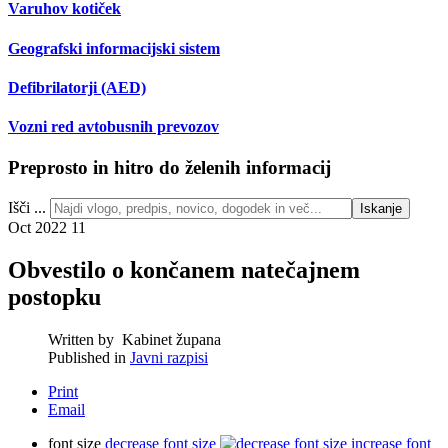
Varuhov kotiček
Geografski informacijski sistem
Defibrilatorji (AED)
Vozni red avtobusnih prevozov
Preprosto in hitro do želenih informacij
Išči ...
Iskanje
Oct 2022
11
Obvestilo o končanem natečajnem
postopku
Written by
Kabinet župana
Published in
Javni razpisi
Print
Email
font size
decrease font size
increase font