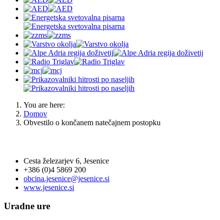
You are here:
Domov
Obvestilo o končanem natečajnem postopku
OBČINA JESENICE
Cesta železarjev 6, Jesenice
+386 (0)4 5869 200
obcina.jesenice@jesenice.si
www.jesenice.si
Uradne ure