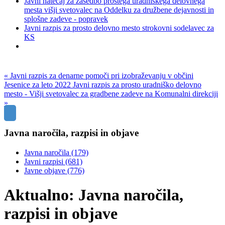
Javni natečaj za zasedbo prostega uradniškega delovnega
mesta višji svetovalec na Oddelku za družbene dejavnosti in
splošne zadeve - popravek
Javni razpis za prosto delovno mesto strokovni sodelavec za
KS
« Javni razpis za denarne pomoči pri izobraževanju v občini
Jesenice za leto 2022
Javni razpis za prosto uradniško delovno
mesto - Višji svetovalec za gradbene zadeve na Komunalni direkciji
»
Javna naročila, razpisi in objave
Javna naročila
(179)
Javni razpisi
(681)
Javne objave
(776)
Aktualno: Javna naročila,
razpisi in objave