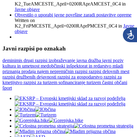
K2_TueAMCESTE_April+0200RAprAMCEST_0C4
in
Javne objave
Obvestilo o uporabi javne površine zaradi postavitve opreme
Written on
K2_FriPMCESTE_April+0200RAprPMCEST_0C4
in
Javne
objave
Javni razpisi po oznakah
deminimis
drugi razpisi
izobraževanje
javna dražba
javni poziv
kultura in umetnost
medobčinski inšpektorat in redarstvo
mladi
priznanja
prodaja najem nepremičnin
razpisi
razpisi delovnih mest
razpisi družbenih dejavnosti
razpisi za gospodarstvo
razpisi za
kmetijstvo
razpisi za turizem
sofinanciranje
turizem
častni občani
šport