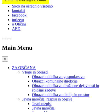
Prosimo,
Skok na osrednjo vsebino
upoštevajte:
kontakti
To
facebook
spletno
turizem
mesto
o Občini
vključuje
AED
sistem
dostopnosti.
Main Menu
×
ZA OBČANA
Vloge in obrazci
Obrazci oddelka za gospodarstvo
Obrazci komunalne direkcije
Obrazci oddelka za družbene dejavnosti in
splošne zadeve
Obrazci oddelka za okolje in prostor
Javna naročila, razpisi in objave
Javni razpisi
Javna naročila