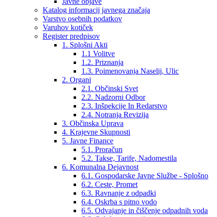
Javne objave
Katalog informacij javnega značaja
Varstvo osebnih podatkov
Varuhov kotiček
Register predpisov
1. Splošni Akti
1.1 Volitve
1.2. Priznanja
1.3. Poimenovanja Naselij, Ulic
2. Organi
2.1. Občinski Svet
2.2. Nadzorni Odbor
2.3. Inšpekcije In Redarstvo
2.4. Notranja Revizija
3. Občinska Uprava
4. Krajevne Skupnosti
5. Javne Finance
5.1. Proračun
5.2. Takse, Tarife, Nadomestila
6. Komunalna Dejavnost
6.1. Gospodarske Javne Službe - Splošno
6.2. Ceste, Promet
6.3. Ravnanje z odpadki
6.4. Oskrba s pitno vodo
6.5. Odvajanje in čiščenje odpadnih voda