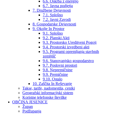
6.6. Oskrba z energijo
6.7. Javna podjetja
7. Družbene Dejavnosti
7.1. Splošno
7.2. Javni Zavodi
8. Gospodarske Dejavnosti
9. Okolje In Prostor
9.1. Splošno
9.2. Planski Akti
9.3. Prostorsko Ureditveni Pogoji
9.4. Prostorski izvedbeni akti
9.5. Programi opremljanja stavbnih
zemljišč
9.6. Stanovanjsko gospodarstvo
9.7. Poslovni prostori
9.8. Nepremičnine
9.9. Premičnine
9.10. Ostalo
10. Zaščita In Reševanje
Takse, tarife, nadomestila, ceniki
Geografski informacijski sistem
Koristne telefonske številke
OBČINA JESENICE
Župan
Podžupanja