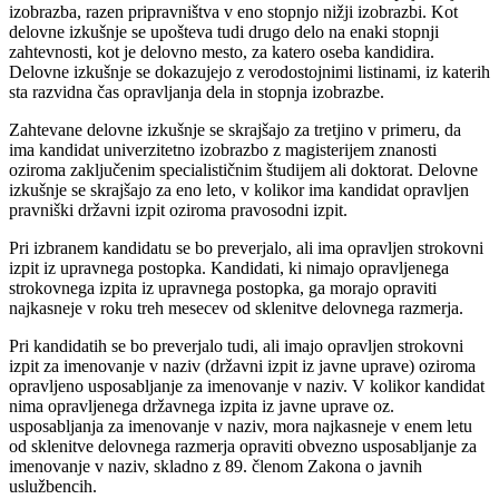
izobrazba, razen pripravništva v eno stopnjo nižji izobrazbi. Kot
delovne izkušnje se upošteva tudi drugo delo na enaki stopnji
zahtevnosti, kot je delovno mesto, za katero oseba kandidira.
Delovne izkušnje se dokazujejo z verodostojnimi listinami, iz katerih
sta razvidna čas opravljanja dela in stopnja izobrazbe.
Zahtevane delovne izkušnje se skrajšajo za tretjino v primeru, da
ima kandidat univerzitetno izobrazbo z magisterijem znanosti
oziroma zaključenim specialističnim študijem ali doktorat. Delovne
izkušnje se skrajšajo za eno leto, v kolikor ima kandidat opravljen
pravniški državni izpit oziroma pravosodni izpit.
Pri izbranem kandidatu se bo preverjalo, ali ima opravljen strokovni
izpit iz upravnega postopka. Kandidati, ki nimajo opravljenega
strokovnega izpita iz upravnega postopka, ga morajo opraviti
najkasneje v roku treh mesecev od sklenitve delovnega razmerja.
Pri kandidatih se bo preverjalo tudi, ali imajo opravljen strokovni
izpit za imenovanje v naziv (državni izpit iz javne uprave) oziroma
opravljeno usposabljanje za imenovanje v naziv. V kolikor kandidat
nima opravljenega državnega izpita iz javne uprave oz.
usposabljanja za imenovanje v naziv, mora najkasneje v enem letu
od sklenitve delovnega razmerja opraviti obvezno usposabljanje za
imenovanje v naziv, skladno z 89. členom Zakona o javnih
uslužbencih.