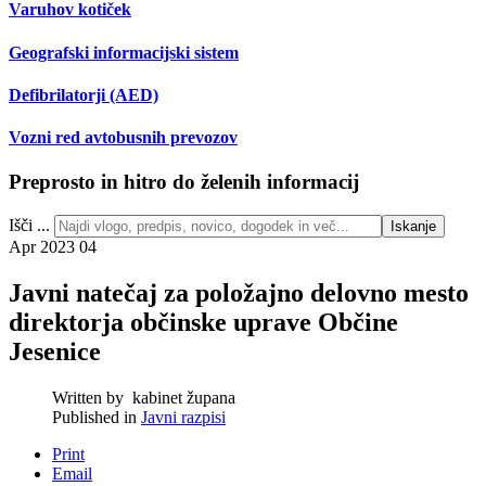
Varuhov kotiček
Geografski informacijski sistem
Defibrilatorji (AED)
Vozni red avtobusnih prevozov
Preprosto in hitro do želenih informacij
Išči ...
Iskanje
Apr 2023
04
Javni natečaj za položajno delovno mesto
direktorja občinske uprave Občine
Jesenice
Written by
kabinet župana
Published in
Javni razpisi
Print
Email