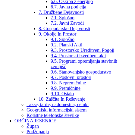
6.6. Oskrba z energijo
6.7. Javna podjetja
7. Družbene Dejavnosti
7.1. Splošno
7.2. Javni Zavodi
8. Gospodarske Dejavnosti
9. Okolje In Prostor
9.1. Splošno
9.2. Planski Akti
9.3. Prostorsko Ureditveni Pogoji
9.4. Prostorski izvedbeni akti
9.5. Programi opremljanja stavbnih
zemljišč
9.6. Stanovanjsko gospodarstvo
9.7. Poslovni prostori
9.8. Nepremičnine
9.9. Premičnine
9.10. Ostalo
10. Zaščita In Reševanje
Takse, tarife, nadomestila, ceniki
Geografski informacijski sistem
Koristne telefonske številke
OBČINA JESENICE
Župan
Podžupanja