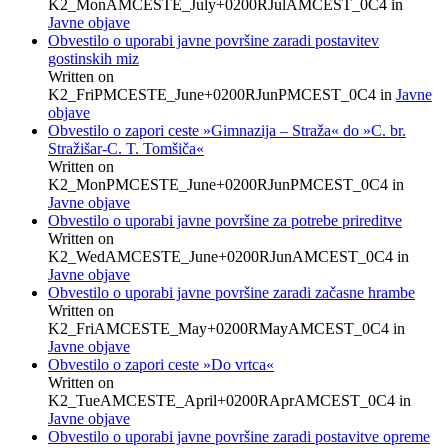
K2_MonAMCESTE_July+0200RJulAMCEST_0C4
in
Javne objave
Obvestilo o uporabi javne površine zaradi postavitev
gostinskih miz
Written on
K2_FriPMCESTE_June+0200RJunPMCEST_0C4
in
Javne
objave
Obvestilo o zapori ceste »Gimnazija – Straža« do »C. br.
Stražišar-C. T. Tomšiča«
Written on
K2_MonPMCESTE_June+0200RJunPMCEST_0C4
in
Javne objave
Obvestilo o uporabi javne površine za potrebe prireditve
Written on
K2_WedAMCESTE_June+0200RJunAMCEST_0C4
in
Javne objave
Obvestilo o uporabi javne površine zaradi začasne hrambe
Written on
K2_FriAMCESTE_May+0200RMayAMCEST_0C4
in
Javne objave
Obvestilo o zapori ceste »Do vrtca«
Written on
K2_TueAMCESTE_April+0200RAprAMCEST_0C4
in
Javne objave
Obvestilo o uporabi javne površine zaradi postavitve opreme