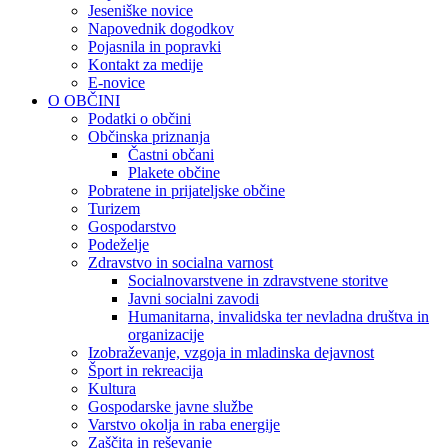
Jeseniške novice
Napovednik dogodkov
Pojasnila in popravki
Kontakt za medije
E-novice
O OBČINI
Podatki o občini
Občinska priznanja
Častni občani
Plakete občine
Pobratene in prijateljske občine
Turizem
Gospodarstvo
Podeželje
Zdravstvo in socialna varnost
Socialnovarstvene in zdravstvene storitve
Javni socialni zavodi
Humanitarna, invalidska ter nevladna društva in
organizacije
Izobraževanje, vzgoja in mladinska dejavnost
Šport in rekreacija
Kultura
Gospodarske javne službe
Varstvo okolja in raba energije
Zaščita in reševanje