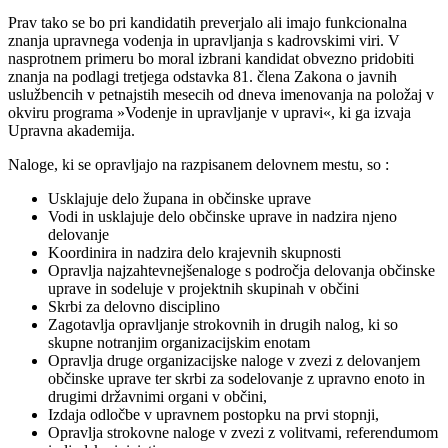
Prav tako se bo pri kandidatih preverjalo ali imajo funkcionalna
znanja upravnega vodenja in upravljanja s kadrovskimi viri. V
nasprotnem primeru bo moral izbrani kandidat obvezno pridobiti
znanja na podlagi tretjega odstavka 81. člena Zakona o javnih
uslužbencih v petnajstih mesecih od dneva imenovanja na položaj v
okviru programa »Vodenje in upravljanje v upravi«, ki ga izvaja
Upravna akademija.
Naloge, ki se opravljajo na razpisanem delovnem mestu, so :
Usklajuje delo župana in občinske uprave
Vodi in usklajuje delo občinske uprave in nadzira njeno
delovanje
Koordinira in nadzira delo krajevnih skupnosti
Opravlja najzahtevnejšenaloge s področja delovanja občinske
uprave in sodeluje v projektnih skupinah v občini
Skrbi za delovno disciplino
Zagotavlja opravljanje strokovnih in drugih nalog, ki so
skupne notranjim organizacijskim enotam
Opravlja druge organizacijske naloge v zvezi z delovanjem
občinske uprave ter skrbi za sodelovanje z upravno enoto in
drugimi državnimi organi v občini,
Izdaja odločbe v upravnem postopku na prvi stopnji,
Opravlja strokovne naloge v zvezi z volitvami, referendumom