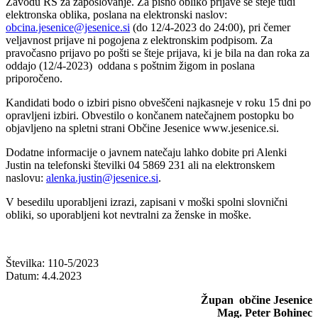
Zavodu RS za zaposlovanje. Za pisno obliko prijave se šteje tudi
elektronska oblika, poslana na elektronski naslov:
obcina.jesenice@jesenice.si
(do 12/4-2023 do 24:00), pri čemer
veljavnost prijave ni pogojena z elektronskim podpisom. Za
pravočasno prijavo po pošti se šteje prijava, ki je bila na dan roka za
oddajo (12/4-2023) oddana s poštnim žigom in poslana
priporočeno.
Kandidati bodo o izbiri pisno obveščeni najkasneje v roku 15 dni po
opravljeni izbiri. Obvestilo o končanem natečajnem postopku bo
objavljeno na spletni strani Občine Jesenice www.jesenice.si.
Dodatne informacije o javnem natečaju lahko dobite pri Alenki
Justin na telefonski številki 04 5869 231 ali na elektronskem
naslovu:
alenka.justin@jesenice.si
.
V besedilu uporabljeni izrazi, zapisani v moški spolni slovnični
obliki, so uporabljeni kot nevtralni za ženske in moške.
Številka: 110-5/2023
Datum: 4.4.2023
Župan občine Jesenice
Mag. Peter Bohinec