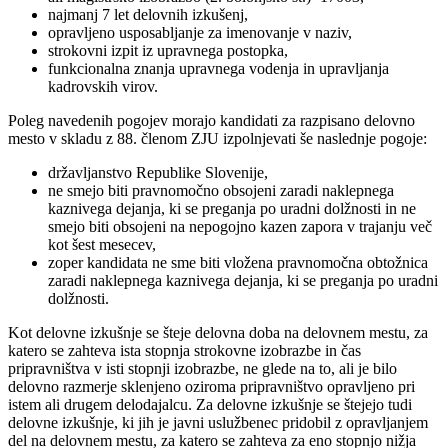
najmanj 7 let delovnih izkušenj,
opravljeno usposabljanje za imenovanje v naziv,
strokovni izpit iz upravnega postopka,
funkcionalna znanja upravnega vodenja in upravljanja
kadrovskih virov.
Poleg navedenih pogojev morajo kandidati za razpisano delovno
mesto v skladu z 88. členom ZJU izpolnjevati še naslednje pogoje:
državljanstvo Republike Slovenije,
ne smejo biti pravnomočno obsojeni zaradi naklepnega
kaznivega dejanja, ki se preganja po uradni dolžnosti in ne
smejo biti obsojeni na nepogojno kazen zapora v trajanju več
kot šest mesecev,
zoper kandidata ne sme biti vložena pravnomočna obtožnica
zaradi naklepnega kaznivega dejanja, ki se preganja po uradni
dolžnosti.
Kot delovne izkušnje se šteje delovna doba na delovnem mestu, za
katero se zahteva ista stopnja strokovne izobrazbe in čas
pripravništva v isti stopnji izobrazbe, ne glede na to, ali je bilo
delovno razmerje sklenjeno oziroma pripravništvo opravljeno pri
istem ali drugem delodajalcu. Za delovne izkušnje se štejejo tudi
delovne izkušnje, ki jih je javni uslužbenec pridobil z opravljanjem
del na delovnem mestu, za katero se zahteva za eno stopnjo nižja