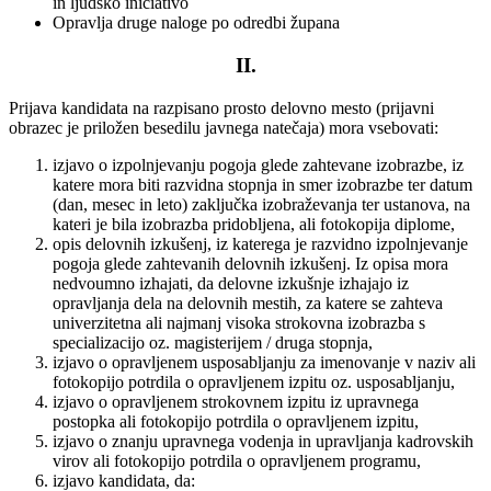
in ljudsko iniciativo
Opravlja druge naloge po odredbi župana
II.
Prijava kandidata na razpisano prosto delovno mesto (prijavni
obrazec je priložen besedilu javnega natečaja) mora vsebovati:
izjavo o izpolnjevanju pogoja glede zahtevane izobrazbe, iz
katere mora biti razvidna stopnja in smer izobrazbe ter datum
(dan, mesec in leto) zaključka izobraževanja ter ustanova, na
kateri je bila izobrazba pridobljena, ali fotokopija diplome,
opis delovnih izkušenj, iz katerega je razvidno izpolnjevanje
pogoja glede zahtevanih delovnih izkušenj. Iz opisa mora
nedvoumno izhajati, da delovne izkušnje izhajajo iz
opravljanja dela na delovnih mestih, za katere se zahteva
univerzitetna ali najmanj visoka strokovna izobrazba s
specializacijo oz. magisterijem / druga stopnja,
izjavo o opravljenem usposabljanju za imenovanje v naziv ali
fotokopijo potrdila o opravljenem izpitu oz. usposabljanju,
izjavo o opravljenem strokovnem izpitu iz upravnega
postopka ali fotokopijo potrdila o opravljenem izpitu,
izjavo o znanju upravnega vodenja in upravljanja kadrovskih
virov ali fotokopijo potrdila o opravljenem programu,
izjavo kandidata, da: