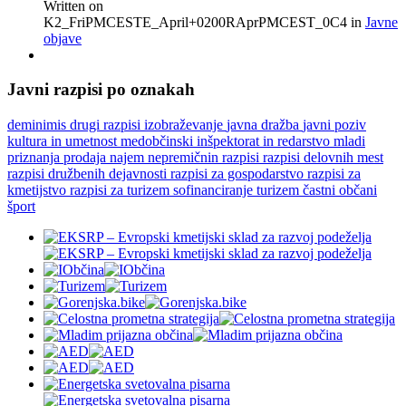
Written on
K2_FriPMCESTE_April+0200RAprPMCEST_0C4
in
Javne
objave
Javni razpisi po oznakah
deminimis
drugi razpisi
izobraževanje
javna dražba
javni poziv
kultura in umetnost
medobčinski inšpektorat in redarstvo
mladi
priznanja
prodaja najem nepremičnin
razpisi
razpisi delovnih mest
razpisi družbenih dejavnosti
razpisi za gospodarstvo
razpisi za
kmetijstvo
razpisi za turizem
sofinanciranje
turizem
častni občani
šport