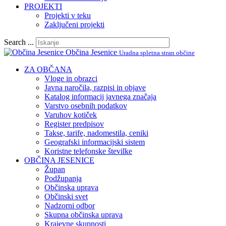
PROJEKTI
Projekti v teku
Zaključeni projekti
Search ...
Občina Jesenice
Uradna spletna stran občine
ZA OBČANA
Vloge in obrazci
Javna naročila, razpisi in objave
Katalog informacij javnega značaja
Varstvo osebnih podatkov
Varuhov kotiček
Register predpisov
Takse, tarife, nadomestila, ceniki
Geografski informacijski sistem
Koristne telefonske številke
OBČINA JESENICE
Župan
Podžupanja
Občinska uprava
Občinski svet
Nadzorni odbor
Skupna občinska uprava
Krajevne skupnosti