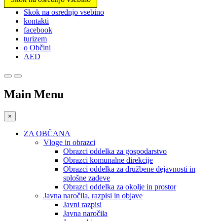
Prosimo,
Skok na osrednjo vsebino
upoštevajte:
kontakti
To
facebook
spletno
turizem
mesto
o Občini
vključuje
AED
sistem
dostopnosti.
Main Menu
×
ZA OBČANA
Vloge in obrazci
Obrazci oddelka za gospodarstvo
Obrazci komunalne direkcije
Obrazci oddelka za družbene dejavnosti in
splošne zadeve
Obrazci oddelka za okolje in prostor
Javna naročila, razpisi in objave
Javni razpisi
Javna naročila