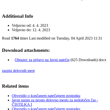
Additional Info
Veljavno od:
4. 4. 2023
Veljavno do:
12. 4. 2023
Read
1764
times
Last modified on Tuesday, 04 April 2023 11:31
Download attachments:
Obrazec za prijavo na Javni natečaj
(625 Downloads) docx
razpisi delovnih mest
Related items
Obvestilo o končanem natečajnem postopku
Javni razpis za prosto delovno mesto za nedoločen čas -
ČISTILKA I
Obvestilo o končanem natečajnem postopku