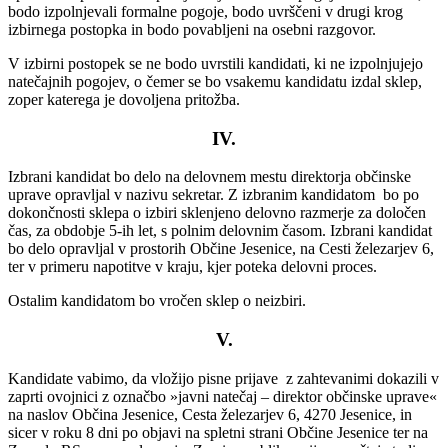
bodo izpolnjevali formalne pogoje, bodo uvrščeni v drugi krog
izbirnega postopka in bodo povabljeni na osebni razgovor.
V izbirni postopek se ne bodo uvrstili kandidati, ki ne izpolnjujejo
natečajnih pogojev, o čemer se bo vsakemu kandidatu izdal sklep,
zoper katerega je dovoljena pritožba.
IV.
Izbrani kandidat bo delo na delovnem mestu direktorja občinske
uprave opravljal v nazivu sekretar. Z izbranim kandidatom bo po
dokončnosti sklepa o izbiri sklenjeno delovno razmerje za določen
čas, za obdobje 5-ih let, s polnim delovnim časom. Izbrani kandidat
bo delo opravljal v prostorih Občine Jesenice, na Cesti železarjev 6,
ter v primeru napotitve v kraju, kjer poteka delovni proces.
Ostalim kandidatom bo vročen sklep o neizbiri.
V.
Kandidate vabimo, da vložijo pisne prijave z zahtevanimi dokazili v
zaprti ovojnici z označbo »javni natečaj – direktor občinske uprave«
na naslov Občina Jesenice, Cesta železarjev 6, 4270 Jesenice, in
sicer v roku 8 dni po objavi na spletni strani Občine Jesenice ter na