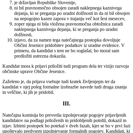
je državljan Republike Slovenije,
ni bil pravnomočno obsojen zaradi naklepnega kaznivega
dejanja, ki se preganja po uradni dolžnosti in da ni bil obsojen
na nepogojno kazen zapora v trajanju več kot šest mesecev,
zoper njega ni bila vložena pravnomočna obtožnica zaradi
naklepnega kaznivega dejanja, ki se preganja po uradni
dolžnosti,
izjavo, da za namen tega natečajnega postopka dovoljuje
Občini Jesenice pridobitev podatkov iz uradne evidence. V
primeru, da kandidat s tem ne bo soglašal, bo moral sam
predložiti ustrezna dokazila.
Kandidat mora k prijavi priložiti tudi program dela ter vizijo razvoja
občinske uprave Občine Jesenice.
Zaželeno je, da prijava vsebuje tudi kratek življenjepis ter da
kandidat v njej poleg formalne izobrazbe navede tudi druga znanja
in veščine, ki jih je pridobil.
III.
Natečajna komisija bo preverila izpolnjevanje pogojev prijavljenih
kandidatov na podlagi priloženih in pridobljenih potrdil, dokazil in
izjav. Izbirni postopek bo potekal v dveh fazah, kjer se bo v prvi fazi
upoštevalo predvsem izpolnjevanje formalnih pogojev. Kandidati, ki