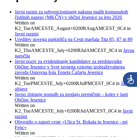
Javni razpis za subvencioniranje nakupa malih komunalnih
čistilnih naprav (MKČN) v občini Jesenice za leto 2026
Written on
K2_TueAMCESTE_August+0200RAugAMCEST_0C4
in
Javni razpisi
Ureditev novega parkirišča na Cesti maršala Tita 85, 87 in 89
Written on
K2_ThuAMCESTE_July+0200RJulAMCEST_0C4
in
Javna
naročila
Javni poziv za evidentiranje kandidatov za predstavnike
Občine Jesenice v Svet javnega vzgojno izobraževalnega
zavoda Osnovna šola Toneta Čufarja Jesenice
Written on
K2_TuePMCESTE_July+0200RJulPMCEST_0C4
in
Javne
objave
Javno zbiranje ponudb za prodajo premičnin – koles v lasti
Občine Jesenice
Written on
K2_TueAMCESTE_July+0200RJulAMCEST_0C4
in
Javni
razpisi
Obvestilo o zapori ceste »Ulica St. Bokala in Jesenice - pri
Fenc«
Written on