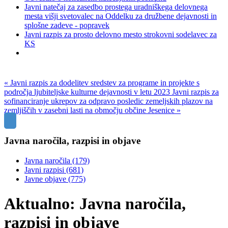
Javni natečaj za zasedbo prostega uradniškega delovnega
mesta višji svetovalec na Oddelku za družbene dejavnosti in
splošne zadeve - popravek
Javni razpis za prosto delovno mesto strokovni sodelavec za
KS
« Javni razpis za dodelitev sredstev za programe in projekte s
področja ljubiteljske kulturne dejavnosti v letu 2023
Javni razpis za
sofinanciranje ukrepov za odpravo posledic zemeljskih plazov na
zemljiščih v zasebni lasti na območju občine Jesenice »
Javna naročila, razpisi in objave
Javna naročila
(179)
Javni razpisi
(681)
Javne objave
(775)
Aktualno: Javna naročila,
razpisi in objave