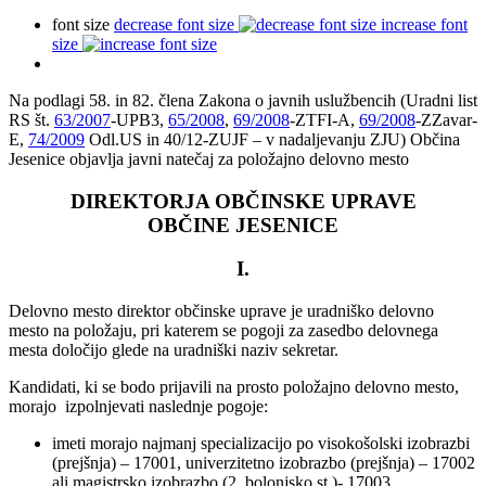
font size
decrease font size
increase font
size
Na podlagi 58. in 82. člena Zakona o javnih uslužbencih (Uradni list
RS št.
63/2007
-UPB3,
65/2008
,
69/2008
-ZTFI-A,
69/2008
-ZZavar-
E,
74/2009
Odl.US in 40/12-ZUJF – v nadaljevanju ZJU) Občina
Jesenice objavlja javni natečaj za položajno delovno mesto
DIREKTORJA OBČINSKE UPRAVE
OBČINE JESENICE
I.
Delovno mesto direktor občinske uprave je uradniško delovno
mesto na položaju, pri katerem se pogoji za zasedbo delovnega
mesta določijo glede na uradniški naziv sekretar.
Kandidati, ki se bodo prijavili na prosto položajno delovno mesto,
morajo izpolnjevati naslednje pogoje:
imeti morajo najmanj specializacijo po visokošolski izobrazbi
(prejšnja) – 17001, univerzitetno izobrazbo (prejšnja) – 17002
ali magistrsko izobrazbo (2. bolonjsko st.)- 17003,