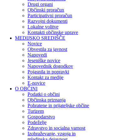
Drugi organi
Občinski proračun
Participativni proračun
Razvojni dokumenti
Lokalne volitve
Kontakti občinske uprave
MEDIJSKO SREDIŠČE
Novice
Obvestila za javnost
Napovedi
Jeseniške novice
Napovednik dogodkov
Pojasnila in popravki
Kontakt za medije
E-novice
O OBČINI
Podatki o občini
Občinska priznanja
Pobratene in prijateljske občine
Turizem
Gospodarstvo
Podeželje
Zdravstvo in socialna varnost
Izobraževanje, vzgoja in
mladinska dejavnost