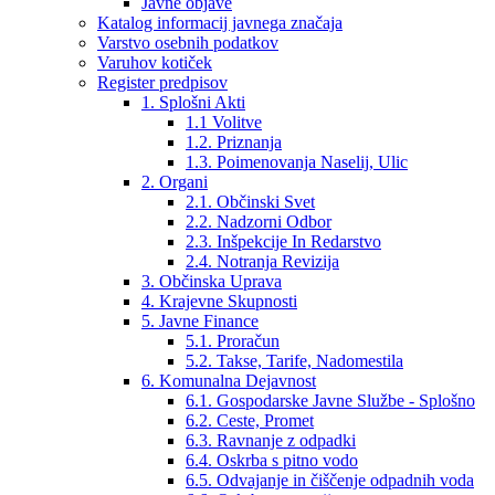
Javne objave
Katalog informacij javnega značaja
Varstvo osebnih podatkov
Varuhov kotiček
Register predpisov
1. Splošni Akti
1.1 Volitve
1.2. Priznanja
1.3. Poimenovanja Naselij, Ulic
2. Organi
2.1. Občinski Svet
2.2. Nadzorni Odbor
2.3. Inšpekcije In Redarstvo
2.4. Notranja Revizija
3. Občinska Uprava
4. Krajevne Skupnosti
5. Javne Finance
5.1. Proračun
5.2. Takse, Tarife, Nadomestila
6. Komunalna Dejavnost
6.1. Gospodarske Javne Službe - Splošno
6.2. Ceste, Promet
6.3. Ravnanje z odpadki
6.4. Oskrba s pitno vodo
6.5. Odvajanje in čiščenje odpadnih voda