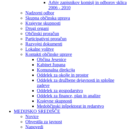
Arhiv zapisnikov komisij in odborov sklica
2006 - 2010
Nadzorni odbor
Skupna občinska uprava
Krajevne skupnosti
Drugi organi
Občinski proračun
Participativni proračun
Razvojni dokumenti
Lokalne volitve
Kontakti občinske uprave
Občina Jesenice
Kabinet župana
Komunalna direkcija
Oddelek za okolje in prostor
Oddelek za družbene dejavnosti in splošne
zadeve
Oddelek za gospodarstvo
Oddelek za finance, plan in analize
Krajevne skupnosti
Medobčinski inšpektorat in redarstvo
MEDIJSKO SREDIŠČE
Novice
Obvestila za javnost
Napovedi