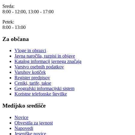
Sreda:
8:00 - 12:00, 13:00 - 17:00
Petek:
8:00 - 13:00
Za občana
Vloge in obrazci
Javna naročila, razpisi in objave
Katalog informacij javnega značaja
Varstvo osebnih podatkov
Varuhov kotiček
Register predpisov
Ceniki, tarife, takse
Geografski informacijski sistem
Koristne telefonske številke
Medijsko središče
Novice
Obvestila za javnost
Napovedi
Jeseniške novice