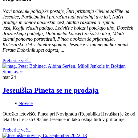
Novi načelnik policijske postaje, Štiri priznanja Civilne zaščite na
Jesenice, Participativni proračun tudi prihodnji dve leti, Načrt
gradnje in obnov občinskih cest, Stalna razstava o izginuli
vasi, Keglji včasih padajo, Ledvične bolezni potekajo tiho, Dosežek
družinskega podjetja, Dobrodelni koncert za šolski atrij, Mladi
talenti ponovno portretirali, Pinea otrokom še prijaznejša,
Kolesarski izlet v Juretov spomin, Jesenice v znamenju harmonik,
Ferata Dobršnik spet odprta, ...
Preberite več...
mar
24
Jeseniška Pineta se ne prodaja
v
Novice
Otroško letovišče Pinea pri Novigradu (Republika Hrvaška) je že od
leta 1961 v lasti Občine Jesenice in tako ostaja tudi v prihodnje.
Preberite več...