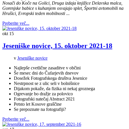
Nosači do Koče na Golici
,
Druga izdaja knjižice Delavska malca
,
Gorenjske babice s kuhanjem osvajajo splet
,
Športni avtomobili na
Hrušici
,
Evropski teden mobilnosti
...
Preberite več...
okt
15
Jeseniške novice, 15. oktober 2021-18
v
Jeseniške novice
Najlepše cvetlične zasaditve v občini
Še mesec dni do Čufarjevih dnevov
Dosežek Fotografskega društva Jesenice
Nestrpnost se z ulic seli v bolnišnice
Dijakom pokaže, da fizika ni nekaj groznega
Ogrevanje bo dražje za polovico
Fotografski natečaj Abstract 2021
Petsto let Kosove graščine
Se prepoznate na fotografiji?
Preberite več...