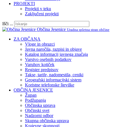
PROJEKTI
Projekti v teku
Zaključeni projekti
Išči ...
Občina Jesenice
Uradna spletna stran občine
ZA OBČANA
Vloge in obrazci
Javna naročila, razpisi in objave
Katalog informacij javnega značaja
Varstvo osebnih podatkov
Varuhov kotiček
Register predpisov
Takse, tarife, nadomestila, ceniki
Geografski informacijski sistem
Koristne telefonske številke
OBČINA JESENICE
Župan
Podžupanja
Občinska uprava
Občinski svet
Nadzorni odbor
Skupna občinska uprava
Krajevne skupnosti