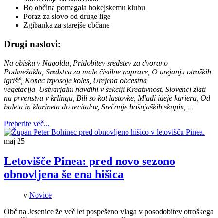
Bo občina pomagala hokejskemu klubu
Poraz za slovo od druge lige
Zgibanka za starejše občane
Drugi naslovi:
Na obisku v Nagoldu, Pridobitev sredstev za dvorano
Podmežakla, Sredstva za male čistilne naprave, O urejanju otroških
igrišč, Konec izposoje koles, Urejena obcestna
vegetacija, Ustvarjalni navdihi v sekciji Kreativnost, Slovenci zlati
na prvenstvu v krlingu, Bili so kot lastovke, Mladi ideje kariera, Od
baleta in klarineta do recitalov, Srečanje bošnjaških skupin,
...
Preberite več...
maj
25
Letovišče Pinea: pred novo sezono
obnovljena še ena hišica
v
Novice
Občina Jesenice že več let pospešeno vlaga v posodobitev otroškega