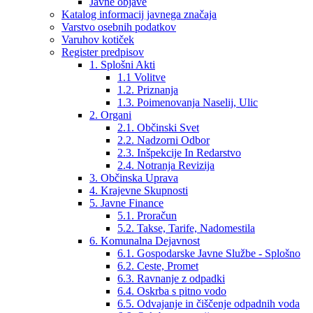
Javne objave
Katalog informacij javnega značaja
Varstvo osebnih podatkov
Varuhov kotiček
Register predpisov
1. Splošni Akti
1.1 Volitve
1.2. Priznanja
1.3. Poimenovanja Naselij, Ulic
2. Organi
2.1. Občinski Svet
2.2. Nadzorni Odbor
2.3. Inšpekcije In Redarstvo
2.4. Notranja Revizija
3. Občinska Uprava
4. Krajevne Skupnosti
5. Javne Finance
5.1. Proračun
5.2. Takse, Tarife, Nadomestila
6. Komunalna Dejavnost
6.1. Gospodarske Javne Službe - Splošno
6.2. Ceste, Promet
6.3. Ravnanje z odpadki
6.4. Oskrba s pitno vodo
6.5. Odvajanje in čiščenje odpadnih voda