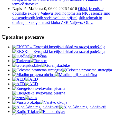
temveč datoteka…
Napisal/a
Maks
na 0, 06.02.2026 14:16
Obisk jeseniške
občinske ekipe v Valjevu
Tudi nogometaši NK Jesenice smo
v osemdesetih letih sodelovali na prijateljskih tekmah in
druženjih z nogometaši kluba ZSK Valjevo. Ob…
Uporabne povezave