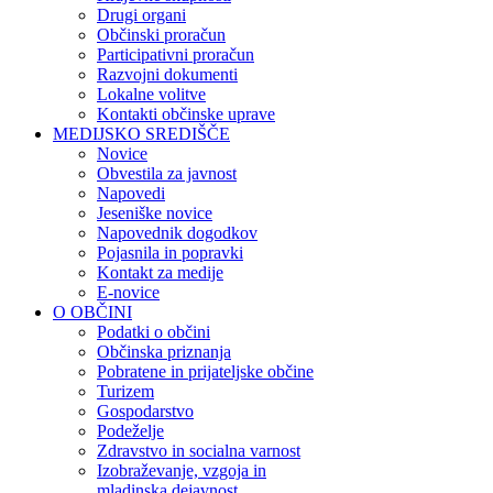
Drugi organi
Občinski proračun
Participativni proračun
Razvojni dokumenti
Lokalne volitve
Kontakti občinske uprave
MEDIJSKO SREDIŠČE
Novice
Obvestila za javnost
Napovedi
Jeseniške novice
Napovednik dogodkov
Pojasnila in popravki
Kontakt za medije
E-novice
O OBČINI
Podatki o občini
Občinska priznanja
Pobratene in prijateljske občine
Turizem
Gospodarstvo
Podeželje
Zdravstvo in socialna varnost
Izobraževanje, vzgoja in
mladinska dejavnost