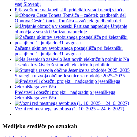
vsej Sloveniji
Prijava škode na kmetijskih pridelkih zaradi neurij s točo
Obnova Ceste Toneta Tomšiča – začetek gradbenih del
Urejanje
območja v soseski Partizan napreduje
Začasna ukinitev avtobusnega postajališča pri železniški
postaji: od 1. junija do 31. avgusta
Na
Jesenicah zaživelo šest novih električnih polnilnic
Strategija razvoja občine Jesenice za obdobje 2025–2035
Predstavili obsežni projekt – nadgradnjo jeseniškega
železniškega vozlišča
Vozni red mestnega avtobusa (1. 10. 2025 – 24. 6. 2027)
Medijsko središče po oznakah