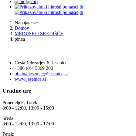
Nahajate se:
Domov
MEDIJSKO SREDIŠČE
pinea
OBČINA JESENICE
Cesta železarjev 6, Jesenice
+386 (0)4 5869 200
obcina.jesenice@jesenice.si
www.jesenice.si
Uradne ure
Ponedeljek, Torek:
8:00 - 12:00, 13:00 - 15:00
Sreda:
8:00 - 12:00, 13:00 - 17:00
Petek: