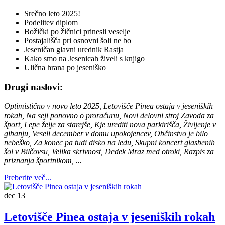
Srečno leto 2025!
Podelitev diplom
Božički po žičnici prinesli veselje
Postajališča pri osnovni šoli ne bo
Jeseničan glavni urednik Rastja
Kako smo na Jesenicah živeli s knjigo
Ulična hrana po jeseniško
Drugi naslovi:
Optimistično v novo leto 2025, Letovišče Pinea ostaja v jeseniških
rokah, Na seji ponovno o proračunu, Novi delovni stroj Zavoda za
šport, Lepe želje za starejše, Kje urediti nova parkirišča, Življenje v
gibanju, Veseli december v domu upokojencev, Občinstvo je bilo
nebeško, Za konec pa tudi disko na ledu, Skupni koncert glasbenih
šol v Bilčovsu, Velika skrivnost, Dedek Mraz med otroki, Razpis za
priznanja športnikom, ...
Preberite več...
dec
13
Letovišče Pinea ostaja v jeseniških rokah