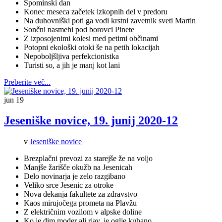
Spominski dan
Konec meseca začetek izkopnih del v predoru
Na duhovniški poti ga vodi krstni zavetnik sveti Martin
Sončni nasmehi pod borovci Pinete
Z izposojenimi kolesi med petimi občinami
Potopni ekološki otoki še na petih lokacijah
Nepoboljšljiva perfekcionistka
Turisti so, a jih je manj kot lani
Preberite več...
jun
19
Jeseniške novice, 19. junij 2020-12
v
Jeseniške novice
Brezplačni prevozi za starejše že na voljo
Manjše žarišče okužb na Jesenicah
Delo novinarja je zelo razgibano
Veliko srce Jesenic za otroke
Nova dekanja fakultete za zdravstvo
Kaos mirujočega prometa na Plavžu
Z električnim vozilom v alpske doline
Ko je dim moder ali rjav, je oglje kuhano