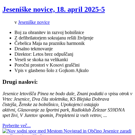
Jeseniške novice, 18. april 2025-5
v
Jeseniške novice
Boj za ohranitev in razvoj bolnišnice
Z defibrilatorjem sokrajanu rešili življenje
Čebelica Maja na prazniku harmonik
Drsalno tekmovanje
Direktor: Letos brez odpuščanj
Veseli se skoka na velikanki
Poročni prostori v Kosovi graščini
Vpis v glasbeno šolo z Gojkom Ajkulo
Drugi naslovi:
Jesenice letovišča Pinea ne bodo dale, Znani podatki o vpisu otrok v
Vrtec Jesenice, Dva čila stoletnika, KS Blejska Dobrava
čistejša, Ženske za bolnišnico, Upokojenci ostajajo
aktivni, Glasovanje za športni park, Radioklub Železar S59DNA
spet živi, V Juretov spomin, Prepleteni iz vseh vetrov, ...
Preberite več...