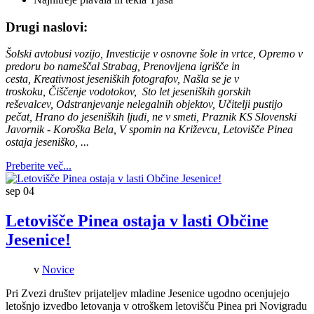
Drugi naslovi:
Šolski avtobusi vozijo, Investicije v osnovne šole in vrtce, Opremo v
predoru bo nameščal Strabag, Prenovljena igrišče in
cesta, Kreativnost jeseniških fotografov, Našla se je v
troskoku, Čiščenje vodotokov, Sto let jeseniških gorskih
reševalcev, Odstranjevanje nelegalnih objektov, Učitelji pustijo
pečat, Hrano do jeseniških ljudi, ne v smeti, Praznik KS Slovenski
Javornik - Koroška Bela, V spomin na Križevcu, Letovišče Pinea
ostaja jeseniško, ...
Preberite več...
sep
04
Letovišče Pinea ostaja v lasti Občine
Jesenice!
v
Novice
Pri Zvezi društev prijateljev mladine Jesenice ugodno ocenjujejo
letošnjo izvedbo letovanja v otroškem letovišču Pinea pri Novigradu