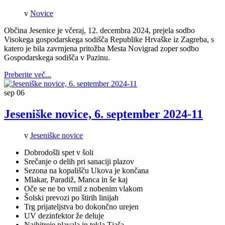
v
Novice
Občina Jesenice je včeraj, 12. decembra 2024, prejela sodbo
Visokega gospodarskega sodišča Republike Hrvaške iz Zagreba, s
katero je bila zavrnjena pritožba Mesta Novigrad zoper sodbo
Gospodarskega sodišča v Pazinu.
Preberite več...
sep
06
Jeseniške novice, 6. september 2024-11
v
Jeseniške novice
Dobrodošli spet v šoli
Srečanje o delih pri sanaciji plazov
Sezona na kopališču Ukova je končana
Mlakar, Paradiž, Manca in še kaj
Oče se ne bo vrnil z nobenim vlakom
Šolski prevozi po štirih linijah
Trg prijateljstva bo dokončno urejen
UV dezinfektor že deluje
Najhitreje plavala in tekla Tjaša