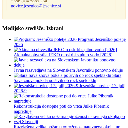
+386 (0)4 5869 234
novice.jesenice@jesenice.si
Medijsko središče: Izbrani
Program: Jeseniško poletje
2026
Aktualna obvestila JEKO o oskrbi s pitno vodo [2026]
Javna razsvetljava na Slovenskem Javorniku ponovno deluje
Stara
Sava znova pokala po šivih ob rock spektaklu
Jeseniške novice, 17. julij
2026-9
Rekonstrukcija dostopne poti do vrtca Julke Pibernik
napreduje
Razglašena velika požarna ogroženost naravnega okolja po