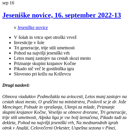
sep
16
Jeseniške novice, 16. september 2022-13
v
Jeseniške novice
V šolah in vrtcu spet otroški vrvež
Investicije v šole
Tri generacije, trije stili umetnosti
Pohod na
najvišji
jeseniški vrh
Letos manj zastojev na cestah skozi mesto
Priznanje skupini krajanov Kočne
Pikado nič več le gostilniška igra
Slovesno pri križu na Križevcu
Drugi naslovi:
Obnova viaduktov Podmežakla na avtocesti,
Letos manj zastojev na
cestah skozi mesto
,
O graščini na ministrstvu
,
Poslovil se je dr. Jože
Mencinger
,
Pobude in vprašanja
,
Ukrepi za mlade
,
Priznanje
skupini krajanov Kočne
,
Veselijo se obnove dvorane
,
Tri generacije,
trije stili umetnosti
,
Alpska liga je vse bolj izenačena,
Pikado tudi za
dekleta,
Pohod na najvišji jeseniški vrh
,
Na mednarodnih igrah
otrok v Angliji
,
Celovečerni Orkester
,
Uspešna sezona v Pinei
,