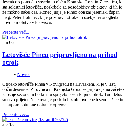
Jesenice s pomočjo sosednjih občin Kranjska Gora in Žirovnica, ki
sta solastnici letovišča, poskrbela za posodobitev objektov, ki jih je
že močno načel čas. Konec julija je Pineo obiskal jeseniški župan
mag. Peter Bohinec, ki je pozdravil otroke in osebje ter si ogledal
nove pridobitve v letovišču.
Preberite več...
jun
06
Letovišče Pinea pripravljeno na prihod
otrok
v
Novice
Otroško letovišče Pinea v Novigradu na Hrvaškem, ki je v lasti
občin Jesenice, Žirovnica in Kranjska Gora, se pripravlja na začetek
letošnje sezone in bo kmalu sprejelo prve skupine otrok. Tudi letos
smo za prijetnejše letovanje poskrbeli z obnovo ene lesene hišice in
nakupom potrebne notranje opreme.
Preberite več...
apr
18