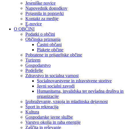
Jeseniške novice
Napovednik dogodkov
Pojasnila in popravki
Kontakt za medije
E-novice
O OBČINI
Podatki o občini
Občinska priznanja
Častni občani
Plakete občine
Pobratene in prijateljske občine
Turizem
Gospodarstvo
Podeželje
Zdravstvo in socialna varnost
Socialnovarstvene in zdravstvene storitve
Javni socialni zavodi
Humanitarna, invalidska ter nevladna društva in
organizacije
Izobraževanje, vzgoja in mladinska dejavnost
Šport in rekreacija
Kultura
Gospodarske javne službe
Varstvo okolja in raba energije
Zaščita in reševanje