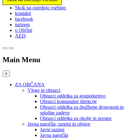
Prosimo,
Skok na osrednjo vsebino
upoštevajte:
kontakti
To
facebook
spletno
turizem
mesto
o Občini
vključuje
AED
sistem
dostopnosti.
Main Menu
×
ZA OBČANA
Vloge in obrazci
Obrazci oddelka za gospodarstvo
Obrazci komunalne direkcije
Obrazci oddelka za družbene dejavnosti in
splošne zadeve
Obrazci oddelka za okolje in prostor
Javna naročila, razpisi in objave
Javni razpisi
Javna naročila