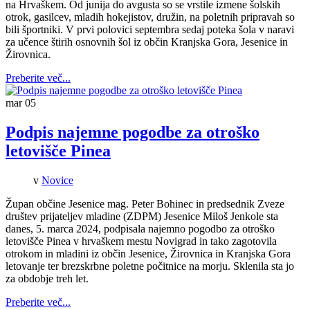
na Hrvaškem. Od junija do avgusta so se vrstile izmene šolskih
otrok, gasilcev, mladih hokejistov, družin, na poletnih pripravah so
bili športniki. V prvi polovici septembra sedaj poteka šola v naravi
za učence štirih osnovnih šol iz občin Kranjska Gora, Jesenice in
Žirovnica.
Preberite več...
mar
05
Podpis najemne pogodbe za otroško
letovišče Pinea
v
Novice
Župan občine Jesenice mag. Peter Bohinec in predsednik Zveze
društev prijateljev mladine (ZDPM) Jesenice Miloš Jenkole sta
danes, 5. marca 2024, podpisala najemno pogodbo za otroško
letovišče Pinea v hrvaškem mestu Novigrad in tako zagotovila
otrokom in mladini iz občin Jesenice, Žirovnica in Kranjska Gora
letovanje ter brezskrbne poletne počitnice na morju. Sklenila sta jo
za obdobje treh let.
Preberite več...