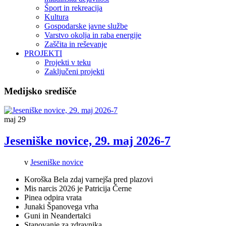
Šport in rekreacija
Kultura
Gospodarske javne službe
Varstvo okolja in raba energije
Zaščita in reševanje
PROJEKTI
Projekti v teku
Zaključeni projekti
Medijsko središče
maj
29
Jeseniške novice, 29. maj 2026-7
v
Jeseniške novice
Koroška Bela zdaj varnejša pred plazovi
Mis narcis 2026 je Patricija Černe
Pinea odpira vrata
Junaki Španovega vrha
Guni in Neandertalci
Stanovanje za zdravnika