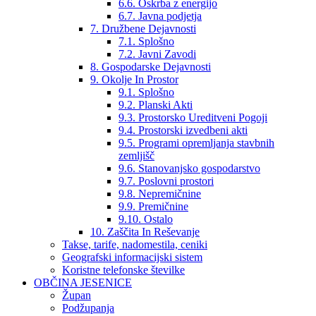
6.6. Oskrba z energijo
6.7. Javna podjetja
7. Družbene Dejavnosti
7.1. Splošno
7.2. Javni Zavodi
8. Gospodarske Dejavnosti
9. Okolje In Prostor
9.1. Splošno
9.2. Planski Akti
9.3. Prostorsko Ureditveni Pogoji
9.4. Prostorski izvedbeni akti
9.5. Programi opremljanja stavbnih
zemljišč
9.6. Stanovanjsko gospodarstvo
9.7. Poslovni prostori
9.8. Nepremičnine
9.9. Premičnine
9.10. Ostalo
10. Zaščita In Reševanje
Takse, tarife, nadomestila, ceniki
Geografski informacijski sistem
Koristne telefonske številke
OBČINA JESENICE
Župan
Podžupanja