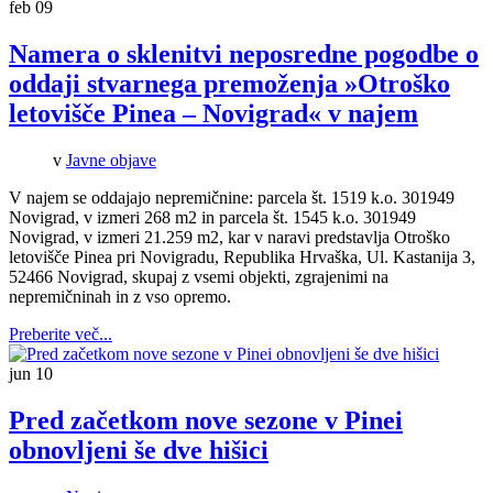
feb
09
Namera o sklenitvi neposredne pogodbe o
oddaji stvarnega premoženja »Otroško
letovišče Pinea – Novigrad« v najem
v
Javne objave
V najem se oddajajo nepremičnine: parcela št. 1519 k.o. 301949
Novigrad, v izmeri 268 m2 in parcela št. 1545 k.o. 301949
Novigrad, v izmeri 21.259 m2, kar v naravi predstavlja Otroško
letovišče Pinea pri Novigradu, Republika Hrvaška, Ul. Kastanija 3,
52466 Novigrad, skupaj z vsemi objekti, zgrajenimi na
nepremičninah in z vso opremo.
Preberite več...
jun
10
Pred začetkom nove sezone v Pinei
obnovljeni še dve hišici