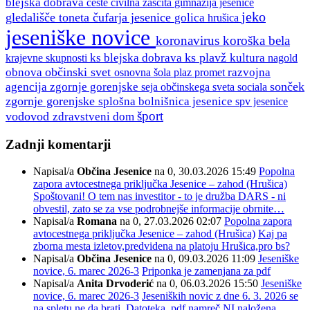
blejska dobrava
ceste
gimnazija jesenice
civilna zaščita
jeko
gledališče toneta čufarja jesenice
golica
hrušica
jeseniške novice
koronavirus
koroška bela
ks plavž
ks blejska dobrava
kultura
krajevne skupnosti
nagold
občinski svet
obnova
razvojna
osnovna šola
plaz
promet
sonček
agencija zgornje gorenjske
seja občinskega sveta
sociala
zgornje gorenjske
splošna bolnišnica jesenice
spv jesenice
šport
vodovod
zdravstveni dom
Zadnji komentarji
Napisal/a
Občina Jesenice
na 0, 30.03.2026 15:49
Popolna
zapora avtocestnega priključka Jesenice – zahod (Hrušica)
Spoštovani! O tem nas investitor - to je družba DARS - ni
obvestil, zato se za vse podrobnejše informacije obrnite…
Napisal/a
Romana
na 0, 27.03.2026 02:07
Popolna zapora
avtocestnega priključka Jesenice – zahod (Hrušica)
Kaj pa
zborna mesta izletov,predvidena na platoju Hrušica,pro bs?
Napisal/a
Občina Jesenice
na 0, 09.03.2026 11:09
Jeseniške
novice, 6. marec 2026-3
Priponka je zamenjana za pdf
Napisal/a
Anita Drvoderić
na 0, 06.03.2026 15:50
Jeseniške
novice, 6. marec 2026-3
Jeseniških novic z dne 6. 3. 2026 se
na spletu ne da brati. Datoteka .pdf namreč NI naložena,