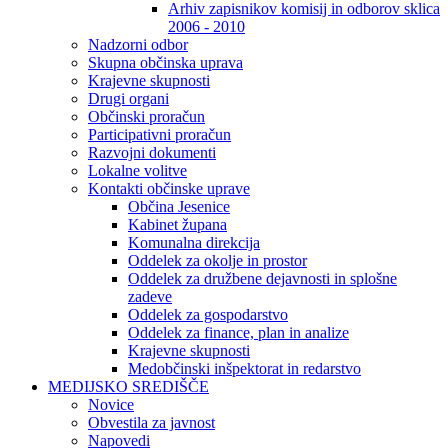
Arhiv zapisnikov komisij in odborov sklica
2006 - 2010
Nadzorni odbor
Skupna občinska uprava
Krajevne skupnosti
Drugi organi
Občinski proračun
Participativni proračun
Razvojni dokumenti
Lokalne volitve
Kontakti občinske uprave
Občina Jesenice
Kabinet župana
Komunalna direkcija
Oddelek za okolje in prostor
Oddelek za družbene dejavnosti in splošne
zadeve
Oddelek za gospodarstvo
Oddelek za finance, plan in analize
Krajevne skupnosti
Medobčinski inšpektorat in redarstvo
MEDIJSKO SREDIŠČE
Novice
Obvestila za javnost
Napovedi