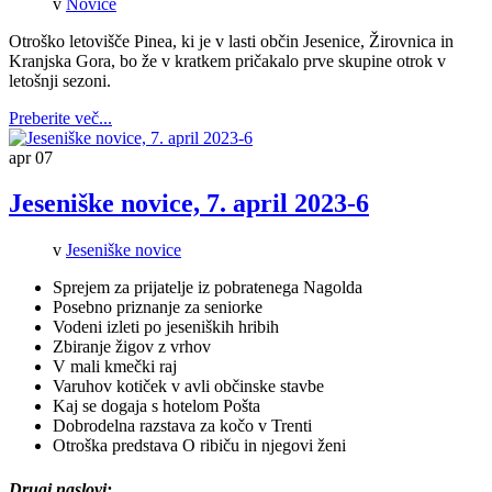
v
Novice
Otroško letovišče Pinea, ki je v lasti občin Jesenice, Žirovnica in
Kranjska Gora, bo že v kratkem pričakalo prve skupine otrok v
letošnji sezoni.
Preberite več...
apr
07
Jeseniške novice, 7. april 2023-6
v
Jeseniške novice
Sprejem za prijatelje iz pobratenega Nagolda
Posebno priznanje za seniorke
Vodeni izleti po jeseniških hribih
Zbiranje žigov z vrhov
V mali kmečki raj
Varuhov kotiček v avli občinske stavbe
Kaj se dogaja s hotelom Pošta
Dobrodelna razstava za kočo v Trenti
Otroška predstava O ribiču in njegovi ženi
Drugi naslovi: