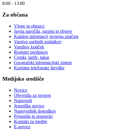
8:00 - 13:00
Za občana
Vloge in obrazci
Javna naročila, razpisi in objave
Katalog informacij javnega značaja
Varstvo osebnih podatkov
Varuhov kotiček
Register predpisov
Ceniki, tarife, takse
Geografski informacijski sistem
Koristne telefonske številke
Medijsko središče
Novice
Obvestila za javnost
Napovedi
Jeseniške novice
Napovednik dogodkov
Pojasnila in popravki
Kontakt za medije
E-novice