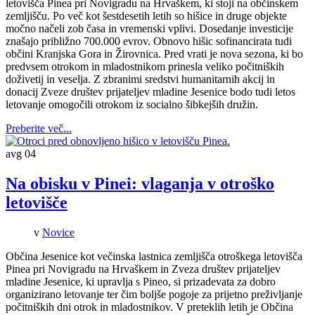
letovišča Pinea pri Novigradu na Hrvaškem, ki stoji na občinskem
zemljišču. Po več kot šestdesetih letih so hišice in druge objekte
močno načeli zob časa in vremenski vplivi. Dosedanje investicije
znašajo približno 700.000 evrov. Obnovo hišic sofinancirata tudi
občini Kranjska Gora in Žirovnica. Pred vrati je nova sezona, ki bo
predvsem otrokom in mladostnikom prinesla veliko počitniških
doživetij in veselja. Z zbranimi sredstvi humanitarnih akcij in
donacij Zveze društev prijateljev mladine Jesenice bodo tudi letos
letovanje omogočili otrokom iz socialno šibkejših družin.
Preberite več...
avg
04
Na obisku v Pinei: vlaganja v otroško
letovišče
v
Novice
Občina Jesenice kot večinska lastnica zemljišča otroškega letovišča
Pinea pri Novigradu na Hrvaškem in Zveza društev prijateljev
mladine Jesenice, ki upravlja s Pineo, si prizadevata za dobro
organizirano letovanje ter čim boljše pogoje za prijetno preživljanje
počitniških dni otrok in mladostnikov. V preteklih letih je Občina