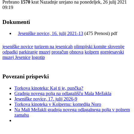
Prebrano
1570
krat
Nazadnje urejano na ponedeljek, 26 julij 2021
09:19
Dokumenti
Jeseniške novice, 16. julij 2021-13
(475 Prenosi) pdf
jeseniške novice
turizem na jesenicah
olimpijski komite slovenije
odpadki
parkiranje
muzej
proračun
obnova
kolpern
gornjesavski
muzej Jesenice
logotip
Povezani prispevki
Torkova kinoteka: Kaj ti je, punčka?
Gradnja novega polja na odlagališču Mala Mežakla
Jeseniške novice, 17. julij 2026-9
Torkova kinoteka v Kolpernu: komedija Noro
Na Mali Mežakli gradnja novega odlagalnega polja v polnem
zamahu