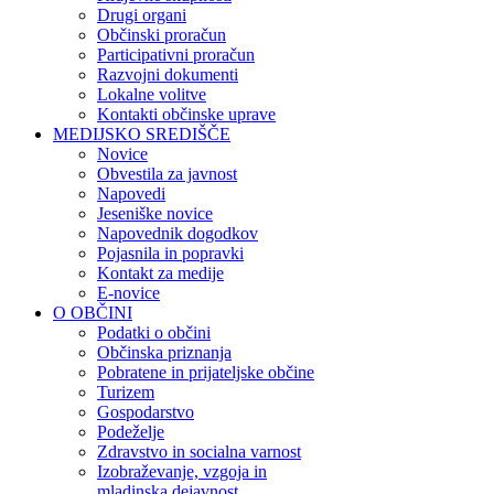
Drugi organi
Občinski proračun
Participativni proračun
Razvojni dokumenti
Lokalne volitve
Kontakti občinske uprave
MEDIJSKO SREDIŠČE
Novice
Obvestila za javnost
Napovedi
Jeseniške novice
Napovednik dogodkov
Pojasnila in popravki
Kontakt za medije
E-novice
O OBČINI
Podatki o občini
Občinska priznanja
Pobratene in prijateljske občine
Turizem
Gospodarstvo
Podeželje
Zdravstvo in socialna varnost
Izobraževanje, vzgoja in
mladinska dejavnost