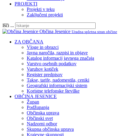
PROJEKTI
Projekti v teku
Zaključeni projekti
Išči ...
Občina Jesenice
Uradna spletna stran občine
ZA OBČANA
Vloge in obrazci
Javna naročila, razpisi in objave
Katalog informacij javnega značaja
Varstvo osebnih podatkov
Varuhov kotiček
Register predpisov
Takse, tarife, nadomestila, ceniki
Geografski informacijski sistem
Koristne telefonske številke
OBČINA JESENICE
Župan
Podžupanja
Občinska uprava
Občinski svet
Nadzorni odbor
Skupna občinska uprava
Krajevne skupnosti