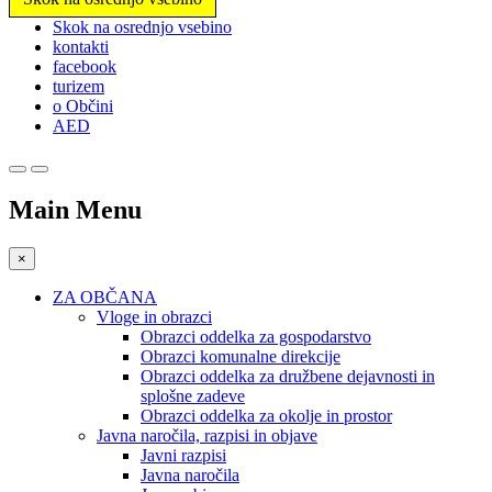
Prosimo,
Skok na osrednjo vsebino
upoštevajte:
kontakti
To
facebook
spletno
turizem
mesto
o Občini
vključuje
AED
sistem
dostopnosti.
Main Menu
×
ZA OBČANA
Vloge in obrazci
Obrazci oddelka za gospodarstvo
Obrazci komunalne direkcije
Obrazci oddelka za družbene dejavnosti in
splošne zadeve
Obrazci oddelka za okolje in prostor
Javna naročila, razpisi in objave
Javni razpisi
Javna naročila