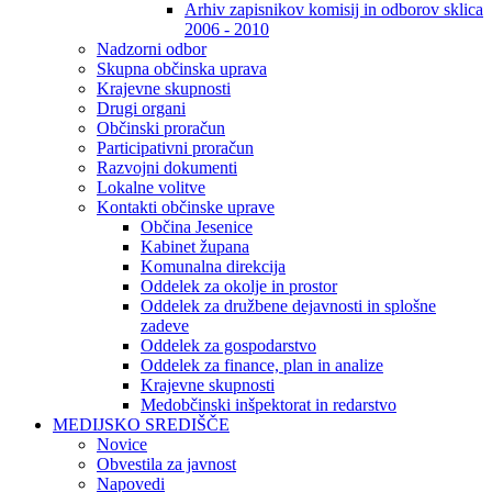
Arhiv zapisnikov komisij in odborov sklica
2006 - 2010
Nadzorni odbor
Skupna občinska uprava
Krajevne skupnosti
Drugi organi
Občinski proračun
Participativni proračun
Razvojni dokumenti
Lokalne volitve
Kontakti občinske uprave
Občina Jesenice
Kabinet župana
Komunalna direkcija
Oddelek za okolje in prostor
Oddelek za družbene dejavnosti in splošne
zadeve
Oddelek za gospodarstvo
Oddelek za finance, plan in analize
Krajevne skupnosti
Medobčinski inšpektorat in redarstvo
MEDIJSKO SREDIŠČE
Novice
Obvestila za javnost
Napovedi