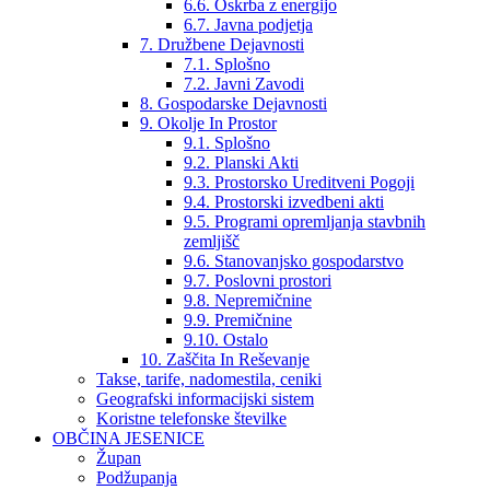
6.6. Oskrba z energijo
6.7. Javna podjetja
7. Družbene Dejavnosti
7.1. Splošno
7.2. Javni Zavodi
8. Gospodarske Dejavnosti
9. Okolje In Prostor
9.1. Splošno
9.2. Planski Akti
9.3. Prostorsko Ureditveni Pogoji
9.4. Prostorski izvedbeni akti
9.5. Programi opremljanja stavbnih
zemljišč
9.6. Stanovanjsko gospodarstvo
9.7. Poslovni prostori
9.8. Nepremičnine
9.9. Premičnine
9.10. Ostalo
10. Zaščita In Reševanje
Takse, tarife, nadomestila, ceniki
Geografski informacijski sistem
Koristne telefonske številke
OBČINA JESENICE
Župan
Podžupanja