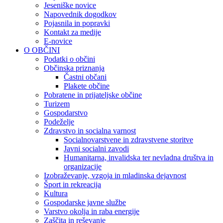
Jeseniške novice
Napovednik dogodkov
Pojasnila in popravki
Kontakt za medije
E-novice
O OBČINI
Podatki o občini
Občinska priznanja
Častni občani
Plakete občine
Pobratene in prijateljske občine
Turizem
Gospodarstvo
Podeželje
Zdravstvo in socialna varnost
Socialnovarstvene in zdravstvene storitve
Javni socialni zavodi
Humanitarna, invalidska ter nevladna društva in
organizacije
Izobraževanje, vzgoja in mladinska dejavnost
Šport in rekreacija
Kultura
Gospodarske javne službe
Varstvo okolja in raba energije
Zaščita in reševanje