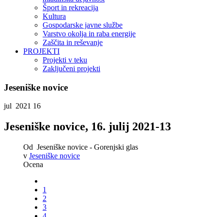
Šport in rekreacija
Kultura
Gospodarske javne službe
Varstvo okolja in raba energije
Zaščita in reševanje
PROJEKTI
Projekti v teku
Zaključeni projekti
Jeseniške novice
jul 2021
16
Jeseniške novice, 16. julij 2021-13
Od
Jeseniške novice - Gorenjski glas
v
Jeseniške novice
Ocena
1
2
3
4