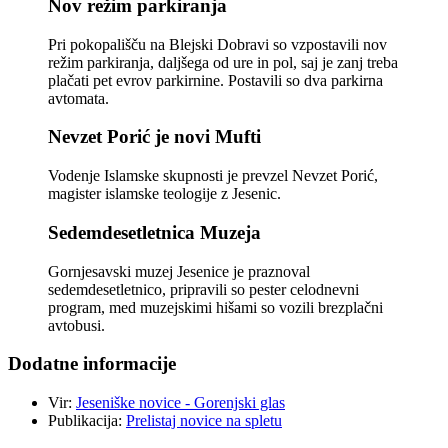
Nov režim parkiranja
Pri pokopališču na Blejski Dobravi so vzpostavili nov
režim parkiranja, daljšega od ure in pol, saj je zanj treba
plačati pet evrov parkirnine. Postavili so dva parkirna
avtomata.
Nevzet Porić je novi Mufti
Vodenje Islamske skupnosti je prevzel Nevzet Porić,
magister islamske teologije z Jesenic.
Sedemdesetletnica Muzeja
Gornjesavski muzej Jesenice je praznoval
sedemdesetletnico, pripravili so pester celodnevni
program, med muzejskimi hišami so vozili brezplačni
avtobusi.
Dodatne informacije
Vir:
Jeseniške novice - Gorenjski glas
Publikacija:
Prelistaj novice na spletu