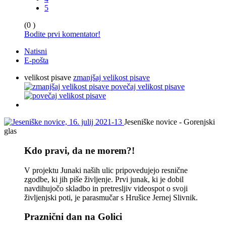
5
(0 )
Bodite prvi komentator!
Natisni
E-pošta
velikost pisave
zmanjšaj velikost pisave
povečaj velikost pisave
Jeseniške novice - Gorenjski
glas
Kdo pravi, da ne morem?!
V projektu Junaki naših ulic pripovedujejo resnične
zgodbe, ki jih piše življenje. Prvi junak, ki je dobil
navdihujočo skladbo in pretresljiv videospot o svoji
življenjski poti, je parasmučar s Hrušice Jernej Slivnik.
Praznični dan na Golici