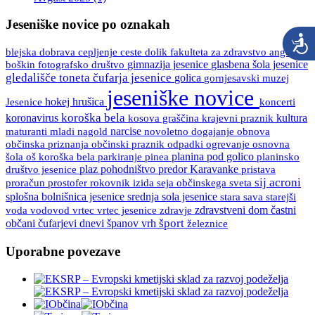
Jeseniške novice po oznakah
blejska dobrava
ceste
fakulteta za zdravstvo angele
cepljenje
dolik
boškin
gimnazija jesenice
glasbena šola jesenice
fotografsko društvo
gledališče toneta čufarja jesenice
golica
gornjesavski muzej
jeseniške novice
Jesenice
hokej
hrušica
koncerti
koroška bela
koronavirus
kultura
kosova graščina
krajevni praznik
maturanti
mladi
nagold
narcise
novoletno dogajanje
obnova
občinski praznik
osnovna
občinska priznanja
odpadki
ogrevanje
šola
oš koroška bela
pinea
planina pod golico
planinsko
parkiranje
društvo jesenice
plaz
pohodništvo
predor Karavanke
pristava
sij acroni
proračun
prostofer
rokovnik izida
seja občinskega sveta
splošna bolnišnica jesenice
srednja sola jesenice
stara sava
starejši
vrtec
vrtec jesenice
zdravje
zdravstveni dom
častni
voda
vodovod
španov vrh
šport
občani
čufarjevi dnevi
železnice
Uporabne povezave