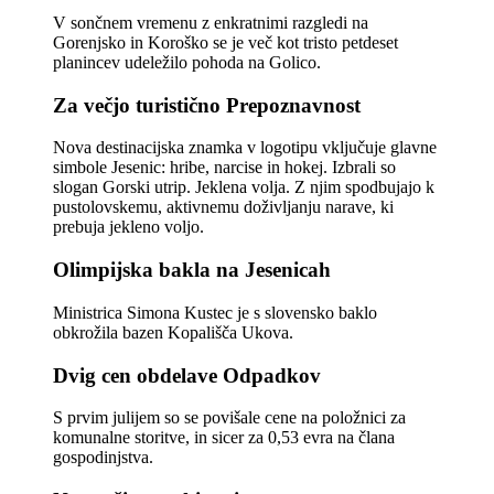
V sončnem vremenu z enkratnimi razgledi na
Gorenjsko in Koroško se je več kot tristo petdeset
planincev udeležilo pohoda na Golico.
Za večjo turistično Prepoznavnost
Nova destinacijska znamka v logotipu vključuje glavne
simbole Jesenic: hribe, narcise in hokej. Izbrali so
slogan Gorski utrip. Jeklena volja. Z njim spodbujajo k
pustolovskemu, aktivnemu doživljanju narave, ki
prebuja jekleno voljo.
Olimpijska bakla na Jesenicah
Ministrica Simona Kustec je s slovensko baklo
obkrožila bazen Kopališča Ukova.
Dvig cen obdelave Odpadkov
S prvim julijem so se povišale cene na položnici za
komunalne storitve, in sicer za 0,53 evra na člana
gospodinjstva.