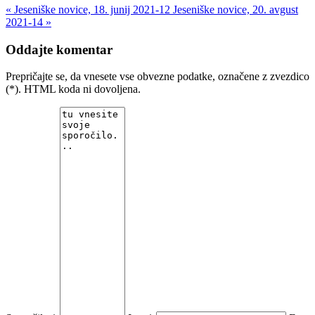
« Jeseniške novice, 18. junij 2021-12
Jeseniške novice, 20. avgust
2021-14 »
Oddajte komentar
Prepričajte se, da vnesete vse obvezne podatke, označene z zvezdico
(*). HTML koda ni dovoljena.