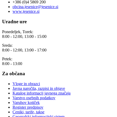
+386 (0)4 5869 200
obcina.jesenice@jesenice.si
www.jesenice.si
Uradne ure
Ponedeljek, Torek:
8:00 - 12:00, 13:00 - 15:00
Sreda:
8:00 - 12:00, 13:00 - 17:00
Petek:
8:00 - 13:00
Za občana
Vloge in obrazci
Javna naročila, razpisi in objave
Katalog informacij javnega značaja
Varstvo osebnih podatkov
Varuhov kotiček
Register predpisov
Ceniki, tarife, takse
Geografski informacijski sistem