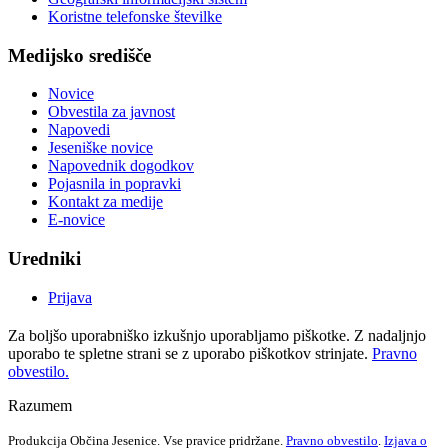
Koristne telefonske številke
Medijsko središče
Novice
Obvestila za javnost
Napovedi
Jeseniške novice
Napovednik dogodkov
Pojasnila in popravki
Kontakt za medije
E-novice
Uredniki
Prijava
Za boljšo uporabniško izkušnjo uporabljamo piškotke. Z nadaljnjo
uporabo te spletne strani se z uporabo piškotkov strinjate.
Pravno
obvestilo.
Razumem
Produkcija Občina Jesenice. Vse pravice pridržane.
Pravno obvestilo
.
Izjava o