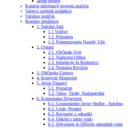
Javne objave
Katalog informacij javnega značaja
Varstvo osebnih podatkov
Varuhov kotiček
Register predpisov
1. Splošni Akti
1.1 Volitve
1.2. Priznanja
1.3. Poimenovanja Naselij, Ulic
2. Organi
2.1. Občinski Svet
2.2. Nadzorni Odbor
2.3. Inšpekcije In Redarstvo
2.4. Notranja Revizija
3. Občinska Uprava
4. Krajevne Skupnosti
5. Javne Finance
5.1. Proračun
5.2. Takse, Tarife, Nadomestila
6. Komunalna Dejavnost
6.1. Gospodarske Javne Službe - Splošno
6.2. Ceste, Promet
6.3. Ravnanje z odpadki
6.4. Oskrba s pitno vodo
6.5. Odvajanje in čiščenje odpadnih voda