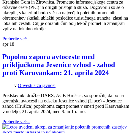
Kranjska Gora in Žirovnica, Prometno informacijskega centra za
državne ceste (PIC) in drugih pristojnih služb. Dogovorili so se o
ukrepih, s katerimi bodo v času največjih poletnih prometnih
obremenitev skušali ublažiti posledice turističnega tranzita, zlasti na
lokalnih cestah. Cilj je ohraniti čim bolj tekoč promet in zmanjšati
vpliv na lokalno okolje.
Preberite več...
apr
18
Popolna zapora avtoceste med
priključkoma Jesenice vzhod - zahod
proti Karavankam: 21. aprila 2024
v
Obvestila za javnost
Predstavniki družbe DARS, ACB Hrušica, so sporočili, da bo na
gorenjski avtocesti na odseku Jesenice vzhod (Lipce) – Jesenice
zahod (Hrušica) popolnoma zaprt promet v smeri proti Karavankam
v nedeljo, 21. aprila 2024, med 9. in 15. uro.
Preberite več...