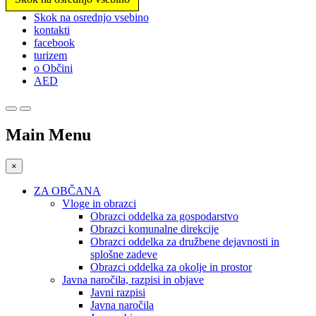
Prosimo,
Skok na osrednjo vsebino
upoštevajte:
kontakti
To
facebook
spletno
turizem
mesto
o Občini
vključuje
AED
sistem
dostopnosti.
Main Menu
×
ZA OBČANA
Vloge in obrazci
Obrazci oddelka za gospodarstvo
Obrazci komunalne direkcije
Obrazci oddelka za družbene dejavnosti in
splošne zadeve
Obrazci oddelka za okolje in prostor
Javna naročila, razpisi in objave
Javni razpisi
Javna naročila