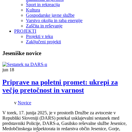
Šport in rekreacija
Kultura
Gospodarske javne službe
Varstvo okolja in raba energije
Zaščita in reševanje
PROJEKTI
Projekti v teku
Zaključeni projekti
Jeseniške novice
jun
18
Priprave na poletni promet: ukrepi za
večjo pretočnost in varnost
v
Novice
V torek, 17. junija 2025, je v prostorih Družbe za avtoceste v
Republiki Sloveniji (DARS) potekal usklajevalni sestanek med
predstavniki Policije, DARS-a, Gasilsko reševalne službe Jesenice,
Medobčinskega inšpektorata in redarstva občin Jesenice, Gorje,