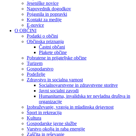
Jeseniške novice
Napovednik dogodkov
Pojasnila in popravki
Kontakt za medije
E-novice
O OBČINI
Podatki o občini
Občinska priznanja
Častni občani
Plakete občine
Pobratene in prijateljske občine
Turizem
Gospodarstvo
Podeželje
Zdravstvo in socialna varnost
Socialnovarstvene in zdravstvene storitve
Javni socialni zavodi
Humanitarna, invalidska ter nevladna društva in
organizacije
Izobraževanje, vzgoja in mladinska dejavnost
Šport in rekreacija
Kultura
Gospodarske javne službe
Varstvo okolja in raba energije
Zaščita in reševanje