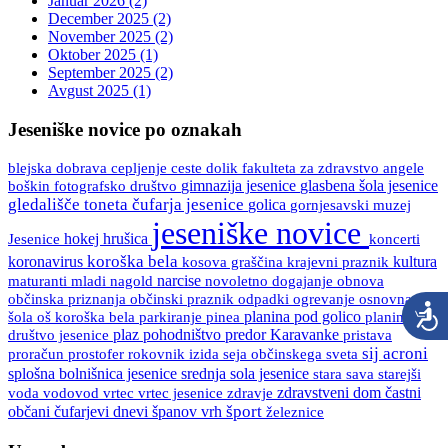
Januar 2026 (2)
December 2025 (2)
November 2025 (2)
Oktober 2025 (1)
September 2025 (2)
Avgust 2025 (1)
Jeseniške novice po oznakah
blejska dobrava
ceste
fakulteta za zdravstvo angele
cepljenje
dolik
boškin
gimnazija jesenice
glasbena šola jesenice
fotografsko društvo
gledališče toneta čufarja jesenice
golica
gornjesavski muzej
jeseniške novice
Jesenice
hokej
hrušica
koncerti
koroška bela
koronavirus
kultura
kosova graščina
krajevni praznik
maturanti
mladi
nagold
narcise
novoletno dogajanje
obnova
občinski praznik
osnovna
občinska priznanja
odpadki
ogrevanje
šola
oš koroška bela
pinea
planina pod golico
planinsko
parkiranje
društvo jesenice
plaz
pohodništvo
predor Karavanke
pristava
sij acroni
proračun
prostofer
rokovnik izida
seja občinskega sveta
splošna bolnišnica jesenice
srednja sola jesenice
stara sava
starejši
vrtec
vrtec jesenice
zdravje
zdravstveni dom
častni
voda
vodovod
španov vrh
šport
občani
čufarjevi dnevi
železnice