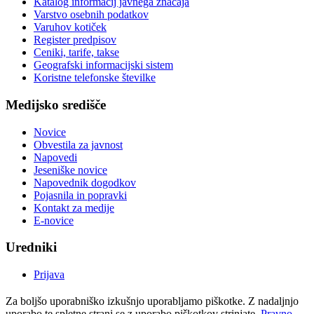
Katalog informacij javnega značaja
Varstvo osebnih podatkov
Varuhov kotiček
Register predpisov
Ceniki, tarife, takse
Geografski informacijski sistem
Koristne telefonske številke
Medijsko središče
Novice
Obvestila za javnost
Napovedi
Jeseniške novice
Napovednik dogodkov
Pojasnila in popravki
Kontakt za medije
E-novice
Uredniki
Prijava
Za boljšo uporabniško izkušnjo uporabljamo piškotke. Z nadaljnjo
uporabo te spletne strani se z uporabo piškotkov strinjate.
Pravno