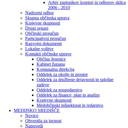
Arhiv zapisnikov komisij in odborov sklica
2006 - 2010
Nadzorni odbor
Skupna občinska uprava
Krajevne skupnosti
Drugi organi
Občinski proračun
Participativni proračun
Razvojni dokumenti
Lokalne volitve
Kontakti občinske uprave
Občina Jesenice
Kabinet župana
Komunalna direkcija
Oddelek za okolje in prostor
Oddelek za družbene dejavnosti in splošne
zadeve
Oddelek za gospodarstvo
Oddelek za finance, plan in analize
Krajevne skupnosti
Medobčinski inšpektorat in redarstvo
MEDIJSKO SREDIŠČE
Novice
Obvestila za javnost
Napovedi