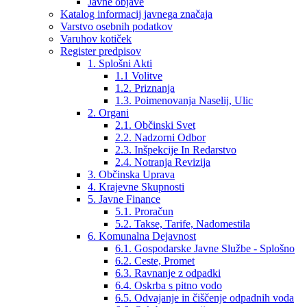
Javne objave
Katalog informacij javnega značaja
Varstvo osebnih podatkov
Varuhov kotiček
Register predpisov
1. Splošni Akti
1.1 Volitve
1.2. Priznanja
1.3. Poimenovanja Naselij, Ulic
2. Organi
2.1. Občinski Svet
2.2. Nadzorni Odbor
2.3. Inšpekcije In Redarstvo
2.4. Notranja Revizija
3. Občinska Uprava
4. Krajevne Skupnosti
5. Javne Finance
5.1. Proračun
5.2. Takse, Tarife, Nadomestila
6. Komunalna Dejavnost
6.1. Gospodarske Javne Službe - Splošno
6.2. Ceste, Promet
6.3. Ravnanje z odpadki
6.4. Oskrba s pitno vodo
6.5. Odvajanje in čiščenje odpadnih voda