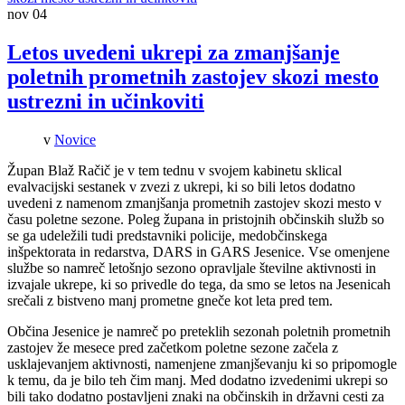
nov
04
Letos uvedeni ukrepi za zmanjšanje
poletnih prometnih zastojev skozi mesto
ustrezni in učinkoviti
v
Novice
Župan Blaž Račič je v tem tednu v svojem kabinetu sklical
evalvacijski sestanek v zvezi z ukrepi, ki so bili letos dodatno
uvedeni z namenom zmanjšanja prometnih zastojev skozi mesto v
času poletne sezone. Poleg župana in pristojnih občinskih služb so
se ga udeležili tudi predstavniki policije, medobčinskega
inšpektorata in redarstva, DARS in GARS Jesenice. Vse omenjene
službe so namreč letošnjo sezono opravljale številne aktivnosti in
izvajale ukrepe, ki so privedle do tega, da smo se letos na Jesenicah
srečali z bistveno manj prometne gneče kot leta pred tem.
Občina Jesenice je namreč po preteklih sezonah poletnih prometnih
zastojev že mesece pred začetkom poletne sezone začela z
usklajevanjem aktivnosti, namenjene zmanjševanju ki so pripomogle
k temu, da je bilo teh čim manj. Med dodatno izvedenimi ukrepi so
bili tako dodatno postavljeni znaki na občinskih in državni cesti za