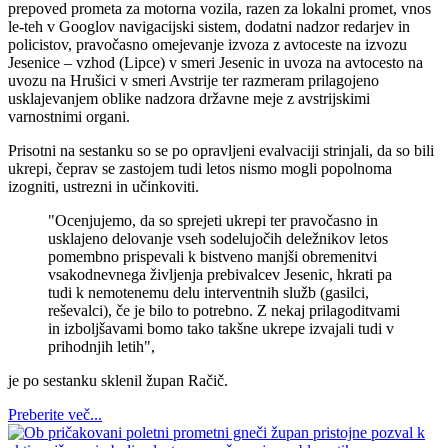
prepoved prometa za motorna vozila, razen za lokalni promet, vnos
le-teh v Googlov navigacijski sistem, dodatni nadzor redarjev in
policistov, pravočasno omejevanje izvoza z avtoceste na izvozu
Jesenice – vzhod (Lipce) v smeri Jesenic in uvoza na avtocesto na
uvozu na Hrušici v smeri Avstrije ter razmeram prilagojeno
usklajevanjem oblike nadzora državne meje z avstrijskimi
varnostnimi organi.
Prisotni na sestanku so se po opravljeni evalvaciji strinjali, da so bili
ukrepi, čeprav se zastojem tudi letos nismo mogli popolnoma
izogniti, ustrezni in učinkoviti.
"Ocenjujemo, da so sprejeti ukrepi ter pravočasno in
usklajeno delovanje vseh sodelujočih deležnikov letos
pomembno prispevali k bistveno manjši obremenitvi
vsakodnevnega življenja prebivalcev Jesenic, hkrati pa
tudi k nemotenemu delu interventnih služb (gasilci,
reševalci), če je bilo to potrebno. Z nekaj prilagoditvami
in izboljšavami bomo tako takšne ukrepe izvajali tudi v
prihodnjih letih",
je po sestanku sklenil župan Račič.
Preberite več...