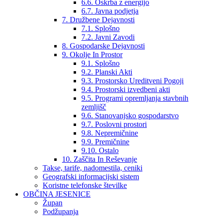
6.6. Oskrba z energijo
6.7. Javna podjetja
7. Družbene Dejavnosti
7.1. Splošno
7.2. Javni Zavodi
8. Gospodarske Dejavnosti
9. Okolje In Prostor
9.1. Splošno
9.2. Planski Akti
9.3. Prostorsko Ureditveni Pogoji
9.4. Prostorski izvedbeni akti
9.5. Programi opremljanja stavbnih
zemljišč
9.6. Stanovanjsko gospodarstvo
9.7. Poslovni prostori
9.8. Nepremičnine
9.9. Premičnine
9.10. Ostalo
10. Zaščita In Reševanje
Takse, tarife, nadomestila, ceniki
Geografski informacijski sistem
Koristne telefonske številke
OBČINA JESENICE
Župan
Podžupanja