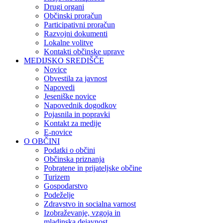
Drugi organi
Občinski proračun
Participativni proračun
Razvojni dokumenti
Lokalne volitve
Kontakti občinske uprave
MEDIJSKO SREDIŠČE
Novice
Obvestila za javnost
Napovedi
Jeseniške novice
Napovednik dogodkov
Pojasnila in popravki
Kontakt za medije
E-novice
O OBČINI
Podatki o občini
Občinska priznanja
Pobratene in prijateljske občine
Turizem
Gospodarstvo
Podeželje
Zdravstvo in socialna varnost
Izobraževanje, vzgoja in
mladinska dejavnost