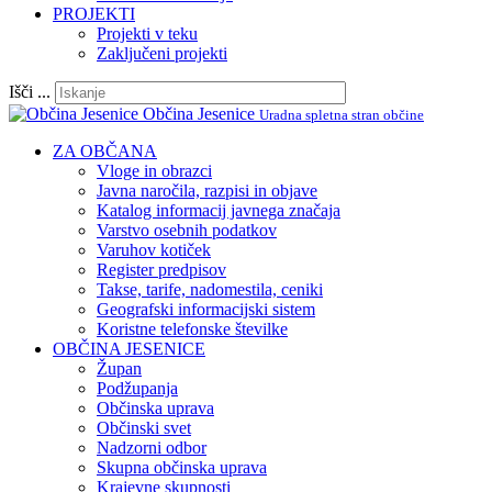
PROJEKTI
Projekti v teku
Zaključeni projekti
Išči ...
Občina Jesenice
Uradna spletna stran občine
ZA OBČANA
Vloge in obrazci
Javna naročila, razpisi in objave
Katalog informacij javnega značaja
Varstvo osebnih podatkov
Varuhov kotiček
Register predpisov
Takse, tarife, nadomestila, ceniki
Geografski informacijski sistem
Koristne telefonske številke
OBČINA JESENICE
Župan
Podžupanja
Občinska uprava
Občinski svet
Nadzorni odbor
Skupna občinska uprava
Krajevne skupnosti