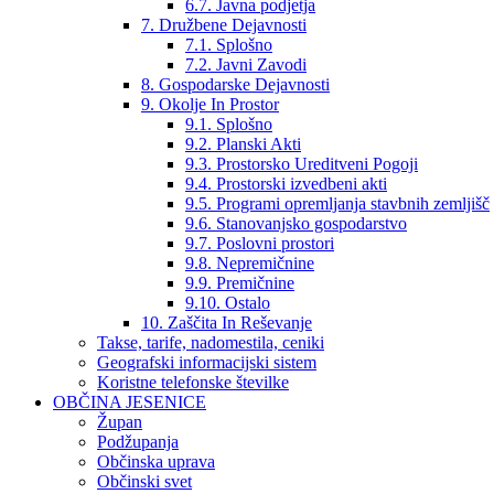
6.7. Javna podjetja
7. Družbene Dejavnosti
7.1. Splošno
7.2. Javni Zavodi
8. Gospodarske Dejavnosti
9. Okolje In Prostor
9.1. Splošno
9.2. Planski Akti
9.3. Prostorsko Ureditveni Pogoji
9.4. Prostorski izvedbeni akti
9.5. Programi opremljanja stavbnih zemljišč
9.6. Stanovanjsko gospodarstvo
9.7. Poslovni prostori
9.8. Nepremičnine
9.9. Premičnine
9.10. Ostalo
10. Zaščita In Reševanje
Takse, tarife, nadomestila, ceniki
Geografski informacijski sistem
Koristne telefonske številke
OBČINA JESENICE
Župan
Podžupanja
Občinska uprava
Občinski svet