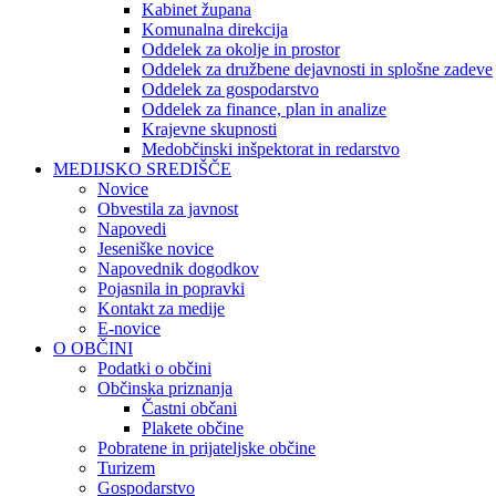
Kabinet župana
Komunalna direkcija
Oddelek za okolje in prostor
Oddelek za družbene dejavnosti in splošne zadeve
Oddelek za gospodarstvo
Oddelek za finance, plan in analize
Krajevne skupnosti
Medobčinski inšpektorat in redarstvo
MEDIJSKO SREDIŠČE
Novice
Obvestila za javnost
Napovedi
Jeseniške novice
Napovednik dogodkov
Pojasnila in popravki
Kontakt za medije
E-novice
O OBČINI
Podatki o občini
Občinska priznanja
Častni občani
Plakete občine
Pobratene in prijateljske občine
Turizem
Gospodarstvo