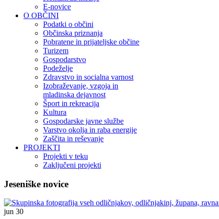
E-novice
O OBČINI
Podatki o občini
Občinska priznanja
Pobratene in prijateljske občine
Turizem
Gospodarstvo
Podeželje
Zdravstvo in socialna varnost
Izobraževanje, vzgoja in
mladinska dejavnost
Šport in rekreacija
Kultura
Gospodarske javne službe
Varstvo okolja in raba energije
Zaščita in reševanje
PROJEKTI
Projekti v teku
Zaključeni projekti
Jeseniške novice
jun
30