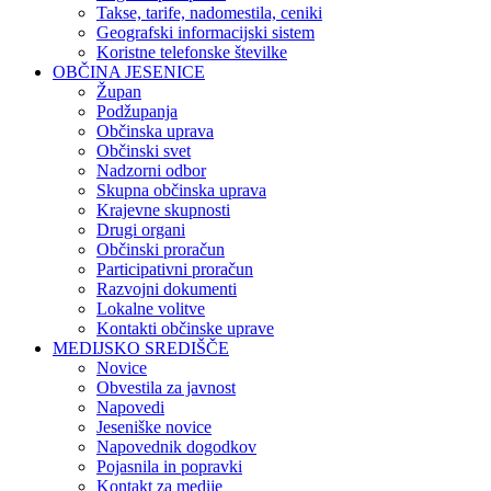
Takse, tarife, nadomestila, ceniki
Geografski informacijski sistem
Koristne telefonske številke
OBČINA JESENICE
Župan
Podžupanja
Občinska uprava
Občinski svet
Nadzorni odbor
Skupna občinska uprava
Krajevne skupnosti
Drugi organi
Občinski proračun
Participativni proračun
Razvojni dokumenti
Lokalne volitve
Kontakti občinske uprave
MEDIJSKO SREDIŠČE
Novice
Obvestila za javnost
Napovedi
Jeseniške novice
Napovednik dogodkov
Pojasnila in popravki
Kontakt za medije