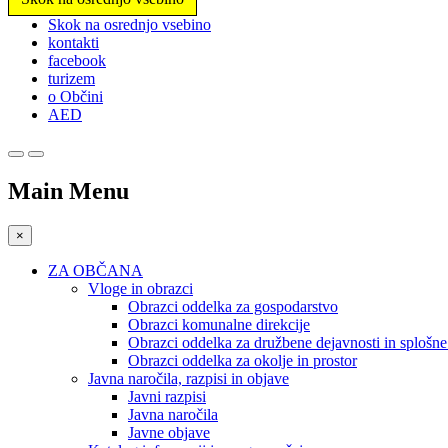
Prosimo,
Skok na osrednjo vsebino
upoštevajte:
kontakti
To
facebook
spletno
turizem
mesto
o Občini
vključuje
AED
sistem
dostopnosti.
Pritisnite
Control-
Main Menu
F11,
da
prilagodite
×
spletno
mesto
ZA OBČANA
slabovidnim,
Vloge in obrazci
ki
Obrazci oddelka za gospodarstvo
uporabljajo
Obrazci komunalne direkcije
bralnik
Obrazci oddelka za družbene dejavnosti in splošn
zaslona;
Obrazci oddelka za okolje in prostor
Pritisnite
Javna naročila, razpisi in objave
Control-
Javni razpisi
F10,
Javna naročila
da
Javne objave
odprete