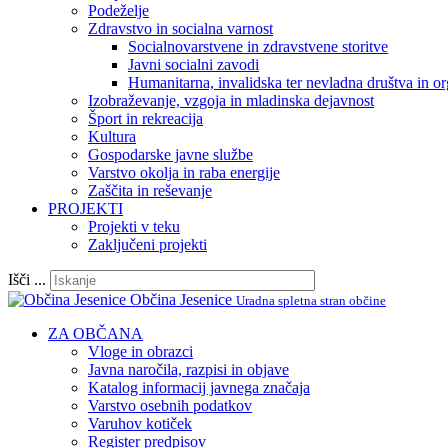
Podeželje
Zdravstvo in socialna varnost
Socialnovarstvene in zdravstvene storitve
Javni socialni zavodi
Humanitarna, invalidska ter nevladna društva in or
Izobraževanje, vzgoja in mladinska dejavnost
Šport in rekreacija
Kultura
Gospodarske javne službe
Varstvo okolja in raba energije
Zaščita in reševanje
PROJEKTI
Projekti v teku
Zaključeni projekti
Išči ...
Občina Jesenice
Uradna spletna stran občine
ZA OBČANA
Vloge in obrazci
Javna naročila, razpisi in objave
Katalog informacij javnega značaja
Varstvo osebnih podatkov
Varuhov kotiček
Register predpisov