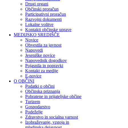
Drugi organi
Občinski proračun
Participativni proračun
Razvojni dokumenti
Lokalne volitve
Kontakti občinske uprave
MEDIJSKO SREDIŠČE
Novice
Obvestila za javnost
Napovedi
Jeseniške novice
Napovednik dogodkov
Pojasnila in popravki
Kontakt za medije
E-novice
O OBČINI
Podatki o občini
Občinska priznanja
Pobratene in prijateljske občine
Turizem
Gospodarstvo
Podeželje
Zdravstvo in socialna varnost
Izobraževanje, vzgoja in
mladinska dejavnost