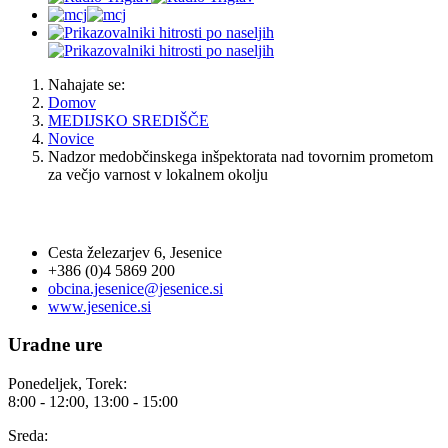
Nahajate se:
Domov
MEDIJSKO SREDIŠČE
Novice
Nadzor medobčinskega inšpektorata nad tovornim prometom
za večjo varnost v lokalnem okolju
OBČINA JESENICE
Cesta železarjev 6, Jesenice
+386 (0)4 5869 200
obcina.jesenice@jesenice.si
www.jesenice.si
Uradne ure
Ponedeljek, Torek:
8:00 - 12:00, 13:00 - 15:00
Sreda: