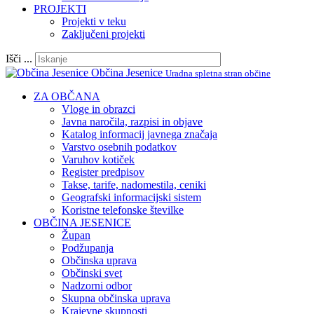
PROJEKTI
Projekti v teku
Zaključeni projekti
Išči ...
Občina Jesenice
Uradna spletna stran občine
ZA OBČANA
Vloge in obrazci
Javna naročila, razpisi in objave
Katalog informacij javnega značaja
Varstvo osebnih podatkov
Varuhov kotiček
Register predpisov
Takse, tarife, nadomestila, ceniki
Geografski informacijski sistem
Koristne telefonske številke
OBČINA JESENICE
Župan
Podžupanja
Občinska uprava
Občinski svet
Nadzorni odbor
Skupna občinska uprava
Krajevne skupnosti