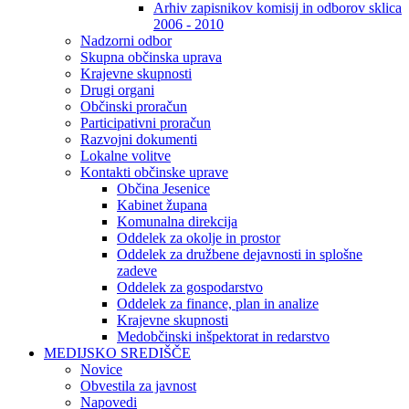
Arhiv zapisnikov komisij in odborov sklica
2006 - 2010
Nadzorni odbor
Skupna občinska uprava
Krajevne skupnosti
Drugi organi
Občinski proračun
Participativni proračun
Razvojni dokumenti
Lokalne volitve
Kontakti občinske uprave
Občina Jesenice
Kabinet župana
Komunalna direkcija
Oddelek za okolje in prostor
Oddelek za družbene dejavnosti in splošne
zadeve
Oddelek za gospodarstvo
Oddelek za finance, plan in analize
Krajevne skupnosti
Medobčinski inšpektorat in redarstvo
MEDIJSKO SREDIŠČE
Novice
Obvestila za javnost
Napovedi