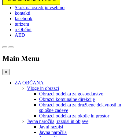
Prosimo,
Skok na osrednjo vsebino
upoštevajte:
kontakti
To
facebook
spletno
turizem
mesto
o Občini
vključuje
AED
sistem
dostopnosti.
Main Menu
×
ZA OBČANA
Vloge in obrazci
Obrazci oddelka za gospodarstvo
Obrazci komunalne direkcije
Obrazci oddelka za družbene dejavnosti in
splošne zadeve
Obrazci oddelka za okolje in prostor
Javna naročila, razpisi in objave
Javni razpisi
Javna naročila