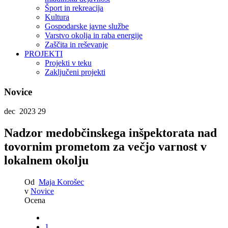
Šport in rekreacija
Kultura
Gospodarske javne službe
Varstvo okolja in raba energije
Zaščita in reševanje
PROJEKTI
Projekti v teku
Zaključeni projekti
Novice
dec 2023
29
Nadzor medobčinskega inšpektorata nad
tovornim prometom za večjo varnost v
lokalnem okolju
Od
Maja Korošec
v
Novice
Ocena
1