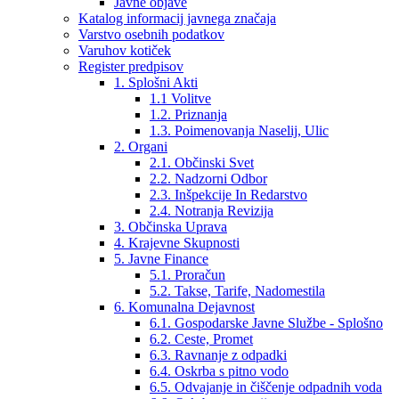
Javne objave
Katalog informacij javnega značaja
Varstvo osebnih podatkov
Varuhov kotiček
Register predpisov
1. Splošni Akti
1.1 Volitve
1.2. Priznanja
1.3. Poimenovanja Naselij, Ulic
2. Organi
2.1. Občinski Svet
2.2. Nadzorni Odbor
2.3. Inšpekcije In Redarstvo
2.4. Notranja Revizija
3. Občinska Uprava
4. Krajevne Skupnosti
5. Javne Finance
5.1. Proračun
5.2. Takse, Tarife, Nadomestila
6. Komunalna Dejavnost
6.1. Gospodarske Javne Službe - Splošno
6.2. Ceste, Promet
6.3. Ravnanje z odpadki
6.4. Oskrba s pitno vodo
6.5. Odvajanje in čiščenje odpadnih voda