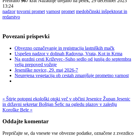
Prebrano
967
krat
Nazadnje urejano na petek, 29 december 2023
13:24
nadzor
tovorni promet
varnost
promet
medobčinski inšpektorat in
redarstvo
Povezani prispevki
Obvezno označevanje in registracija lastniških mačk
Uspešen nadzor v dolinah Radovna, Vrata, Kot in Krma
Na gozdni cesti Križevec–Suho sedlo od junija do septembra
velja prepoved vožnje
Jeseniške novice, 29. maj 2026-7
Neurejena vegetacija ob cestah zmanjšuje prometno varnost
« Štirje potopni ekološki otoki več v občini Jesenice
Župan Jesenic
in državni sekretar Boštjan Šefic na ogledu plazov v zaledju
Koroške Bele »
Oddajte komentar
Prepričajte se, da vnesete vse obvezne podatke, označene z zvezdico