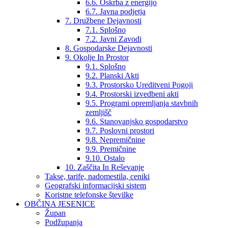
6.6. Oskrba z energijo
6.7. Javna podjetja
7. Družbene Dejavnosti
7.1. Splošno
7.2. Javni Zavodi
8. Gospodarske Dejavnosti
9. Okolje In Prostor
9.1. Splošno
9.2. Planski Akti
9.3. Prostorsko Ureditveni Pogoji
9.4. Prostorski izvedbeni akti
9.5. Programi opremljanja stavbnih
zemljišč
9.6. Stanovanjsko gospodarstvo
9.7. Poslovni prostori
9.8. Nepremičnine
9.9. Premičnine
9.10. Ostalo
10. Zaščita In Reševanje
Takse, tarife, nadomestila, ceniki
Geografski informacijski sistem
Koristne telefonske številke
OBČINA JESENICE
Župan
Podžupanja