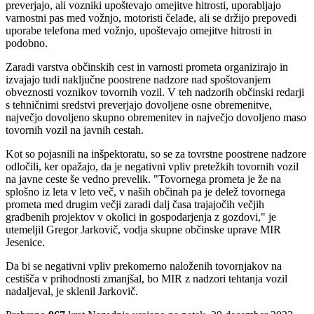
preverjajo, ali vozniki upoštevajo omejitve hitrosti, uporabljajo
varnostni pas med vožnjo, motoristi čelade, ali se držijo prepovedi
uporabe telefona med vožnjo, upoštevajo omejitve hitrosti in
podobno.
Zaradi varstva občinskih cest in varnosti prometa organizirajo in
izvajajo tudi naključne poostrene nadzore nad spoštovanjem
obveznosti voznikov tovornih vozil. V teh nadzorih občinski redarji
s tehničnimi sredstvi preverjajo dovoljene osne obremenitve,
največjo dovoljeno skupno obremenitev in največjo dovoljeno maso
tovornih vozil na javnih cestah.
Kot so pojasnili na inšpektoratu, so se za tovrstne poostrene nadzore
odločili, ker opažajo, da je negativni vpliv pretežkih tovornih vozil
na javne ceste še vedno prevelik. "Tovornega prometa je že na
splošno iz leta v leto več, v naših občinah pa je delež tovornega
prometa med drugim večji zaradi dalj časa trajajočih večjih
gradbenih projektov v okolici in gospodarjenja z gozdovi," je
utemeljil Gregor Jarkovič, vodja skupne občinske uprave MIR
Jesenice.
Da bi se negativni vpliv prekomerno naloženih tovornjakov na
cestišča v prihodnosti zmanjšal, bo MIR z nadzori tehtanja vozil
nadaljeval, je sklenil Jarkovič.