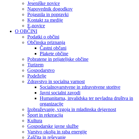
Jeseniške novice
Napovednik dogodkov
Pojasnila in popravki
Kontakt za medije
E-novice
O OBČINI
Podatki o občini
Občinska priznanja
Častni občani
Plakete občine
Pobratene in prijateljske občine
Turizem
Gospodarstvo
Podeželje
Zdravstvo in socialna varnost
Socialnovarstvene in zdravstvene storitve
Javni socialni zavodi
Humanitarna, invalidska ter nevladna društva in
organizacije
Izobraževanje, vzgoja in mladinska dejavnost
Šport in rekreacija
Kultura
Gospodarske javne službe
Varstvo okolja in raba energije
Zaščita in reševanje