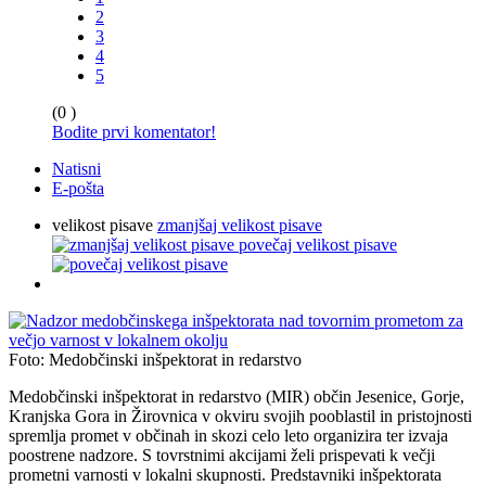
2
3
4
5
(0 )
Bodite prvi komentator!
Natisni
E-pošta
velikost pisave
zmanjšaj velikost pisave
povečaj velikost pisave
Foto: Medobčinski inšpektorat in redarstvo
Medobčinski inšpektorat in redarstvo (MIR) občin Jesenice, Gorje,
Kranjska Gora in Žirovnica v okviru svojih pooblastil in pristojnosti
spremlja promet v občinah in skozi celo leto organizira ter izvaja
poostrene nadzore. S tovrstnimi akcijami želi prispevati k večji
prometni varnosti v lokalni skupnosti. Predstavniki inšpektorata