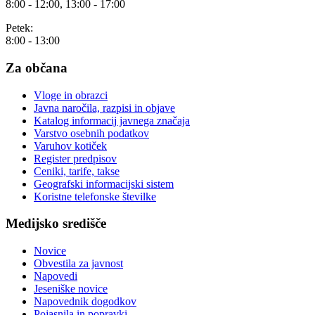
8:00 - 12:00, 13:00 - 17:00
Petek:
8:00 - 13:00
Za občana
Vloge in obrazci
Javna naročila, razpisi in objave
Katalog informacij javnega značaja
Varstvo osebnih podatkov
Varuhov kotiček
Register predpisov
Ceniki, tarife, takse
Geografski informacijski sistem
Koristne telefonske številke
Medijsko središče
Novice
Obvestila za javnost
Napovedi
Jeseniške novice
Napovednik dogodkov
Pojasnila in popravki