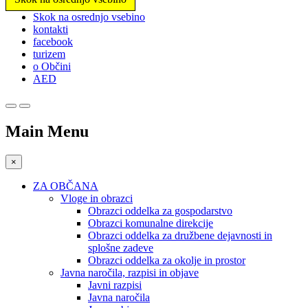
Prosimo,
Skok na osrednjo vsebino
upoštevajte:
kontakti
To
facebook
spletno
turizem
mesto
o Občini
vključuje
AED
sistem
dostopnosti.
Main Menu
×
ZA OBČANA
Vloge in obrazci
Obrazci oddelka za gospodarstvo
Obrazci komunalne direkcije
Obrazci oddelka za družbene dejavnosti in
splošne zadeve
Obrazci oddelka za okolje in prostor
Javna naročila, razpisi in objave
Javni razpisi
Javna naročila