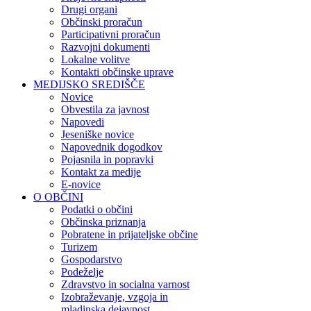
Drugi organi
Občinski proračun
Participativni proračun
Razvojni dokumenti
Lokalne volitve
Kontakti občinske uprave
MEDIJSKO SREDIŠČE
Novice
Obvestila za javnost
Napovedi
Jeseniške novice
Napovednik dogodkov
Pojasnila in popravki
Kontakt za medije
E-novice
O OBČINI
Podatki o občini
Občinska priznanja
Pobratene in prijateljske občine
Turizem
Gospodarstvo
Podeželje
Zdravstvo in socialna varnost
Izobraževanje, vzgoja in
mladinska dejavnost