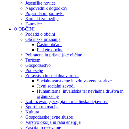
Jeseniške novice
Napovednik dogodkov
Pojasnila in popravki
Kontakt za medije
E-novice
O OBČINI
Podatki o občini
Občinska priznanja
Častni občani
Plakete občine
Pobratene in prijateljske občine
Turizem
Gospodarstvo
Podeželje
Zdravstvo in socialna varnost
Socialnovarstvene in zdravstvene storitve
Javni socialni zavodi
Humanitarna, invalidska ter nevladna društva in
organizacije
Izobraževanje, vzgoja in mladinska dejavnost
Šport in rekreacija
Kultura
Gospodarske javne službe
Varstvo okolja in raba energije
Zaščita in reševanje