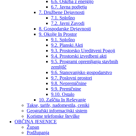
6.6. Oskrba z energijo
6.7. Javna podjetja
7. Družbene Dejavnosti
7.1. Splošno
7.2. Javni Zavodi
8. Gospodarske Dejavnosti
9. Okolje In Prostor
9.1. Splošno
9.2. Planski Akti
9.3. Prostorsko Ureditveni Pogoji
9.4. Prostorski izvedbeni akti
9.5. Programi opremljanja stavbnih
zemljišč
9.6. Stanovanjsko gospodarstvo
9.7. Poslovni prostori
9.8. Nepremičnine
9.9. Premičnine
9.10. Ostalo
10. Zaščita In Reševanje
Takse, tarife, nadomestila, ceniki
Geografski informacijski sistem
Koristne telefonske številke
OBČINA JESENICE
Župan
Podžupanja