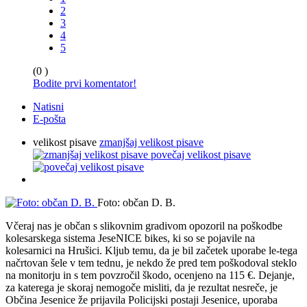
2
3
4
5
(0 )
Bodite prvi komentator!
Natisni
E-pošta
velikost pisave
zmanjšaj velikost pisave
povečaj velikost pisave
Foto: občan D. B.
Včeraj nas je občan s slikovnim gradivom opozoril na poškodbe
kolesarskega sistema JeseNICE bikes, ki so se pojavile na
kolesarnici na Hrušici. Kljub temu, da je bil začetek uporabe le-tega
načrtovan šele v tem tednu, je nekdo že pred tem poškodoval steklo
na monitorju in s tem povzročil škodo, ocenjeno na 115 €. Dejanje,
za katerega je skoraj nemogoče misliti, da je rezultat nesreče, je
Občina Jesenice že prijavila Policijski postaji Jesenice, uporaba