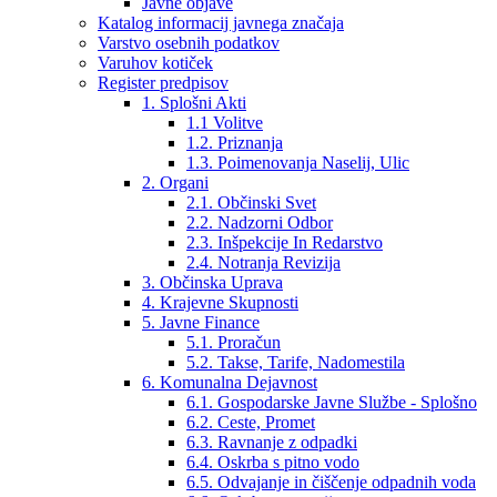
Javne objave
Katalog informacij javnega značaja
Varstvo osebnih podatkov
Varuhov kotiček
Register predpisov
1. Splošni Akti
1.1 Volitve
1.2. Priznanja
1.3. Poimenovanja Naselij, Ulic
2. Organi
2.1. Občinski Svet
2.2. Nadzorni Odbor
2.3. Inšpekcije In Redarstvo
2.4. Notranja Revizija
3. Občinska Uprava
4. Krajevne Skupnosti
5. Javne Finance
5.1. Proračun
5.2. Takse, Tarife, Nadomestila
6. Komunalna Dejavnost
6.1. Gospodarske Javne Službe - Splošno
6.2. Ceste, Promet
6.3. Ravnanje z odpadki
6.4. Oskrba s pitno vodo
6.5. Odvajanje in čiščenje odpadnih voda