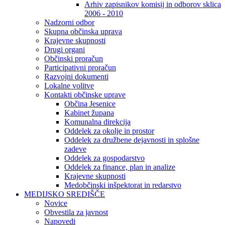
Arhiv zapisnikov komisij in odborov sklica
2006 - 2010
Nadzorni odbor
Skupna občinska uprava
Krajevne skupnosti
Drugi organi
Občinski proračun
Participativni proračun
Razvojni dokumenti
Lokalne volitve
Kontakti občinske uprave
Občina Jesenice
Kabinet župana
Komunalna direkcija
Oddelek za okolje in prostor
Oddelek za družbene dejavnosti in splošne
zadeve
Oddelek za gospodarstvo
Oddelek za finance, plan in analize
Krajevne skupnosti
Medobčinski inšpektorat in redarstvo
MEDIJSKO SREDIŠČE
Novice
Obvestila za javnost
Napovedi