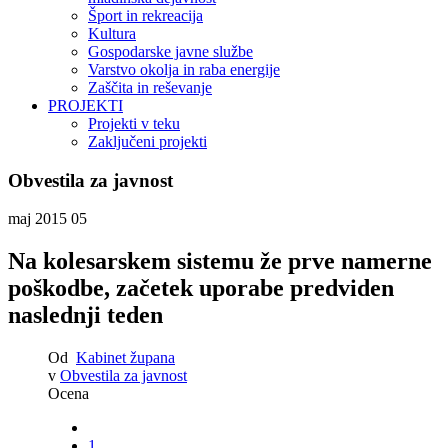
Šport in rekreacija
Kultura
Gospodarske javne službe
Varstvo okolja in raba energije
Zaščita in reševanje
PROJEKTI
Projekti v teku
Zaključeni projekti
Obvestila za javnost
maj 2015
05
Na kolesarskem sistemu že prve namerne
poškodbe, začetek uporabe predviden
naslednji teden
Od
Kabinet župana
v
Obvestila za javnost
Ocena
1