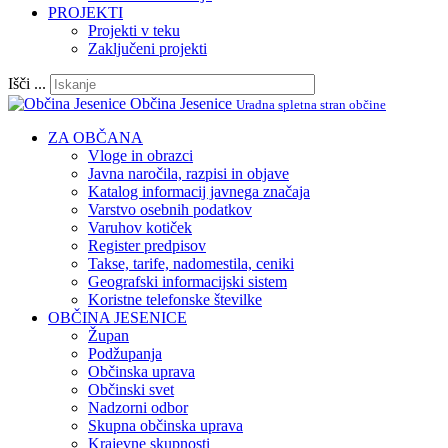
PROJEKTI
Projekti v teku
Zaključeni projekti
Išči ...
Občina Jesenice
Uradna spletna stran občine
ZA OBČANA
Vloge in obrazci
Javna naročila, razpisi in objave
Katalog informacij javnega značaja
Varstvo osebnih podatkov
Varuhov kotiček
Register predpisov
Takse, tarife, nadomestila, ceniki
Geografski informacijski sistem
Koristne telefonske številke
OBČINA JESENICE
Župan
Podžupanja
Občinska uprava
Občinski svet
Nadzorni odbor
Skupna občinska uprava
Krajevne skupnosti