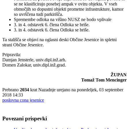
se ne klasificirajo posebej ampak v oviru objekta. V vseh
območjih so dopustni objekti prometne infrastrukture, kamor
so uvrščena tudi parkirišča.
Spremembe odloka na višino NUSZ ne bodo vplivale
3. in 4. odstavek 6. člena Odloka se briše.
3. in 4. odstavek 6. člena Odloka se briše.
Ta stališča se objavi na oglasni deski Občine Jesenice in spletni
strani Občine Jesenice.
Pripravila:
Damjan Jensterle, univ.dipl.inž.arh.
Domen Zalokar, univ.dipl.inž.grad.
ŽUPAN
Tomaž Tom Mencinger
Prebrano
2034
krat
Nazadnje urejano na ponedeljek, 03 september
2018 14:33
poslovna cona jesenice
Povezani prispevki