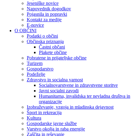
Jeseniške novice
Napovednik dogodkov
Pojasnila in popravki
Kontakt za medije
E-novice
O OBČINI
Podatki o občini
Občinska priznanja
Častni občani
Plakete občine
Pobratene in prijateljske občine
Turizem
Gospodarstvo
Podeželje
Zdravstvo in socialna varnost
Socialnovarstvene in zdravstvene storitve
Javni socialni zavodi
Humanitarna, invalidska ter nevladna društva in
organizacije
Izobraževanje, vzgoja in mladinska dejavnost
Šport in rekreacija
Kultura
Gospodarske javne službe
Varstvo okolja in raba energije
Zaščita in reševanje