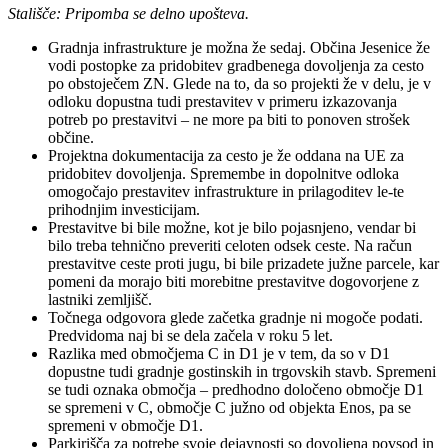
Stališče: Pripomba se delno upošteva.
Gradnja infrastrukture je možna že sedaj. Občina Jesenice že
vodi postopke za pridobitev gradbenega dovoljenja za cesto
po obstoječem ZN. Glede na to, da so projekti že v delu, je v
odloku dopustna tudi prestavitev v primeru izkazovanja
potreb po prestavitvi – ne more pa biti to ponoven strošek
občine.
Projektna dokumentacija za cesto je že oddana na UE za
pridobitev dovoljenja. Spremembe in dopolnitve odloka
omogočajo prestavitev infrastrukture in prilagoditev le-te
prihodnjim investicijam.
Prestavitve bi bile možne, kot je bilo pojasnjeno, vendar bi
bilo treba tehnično preveriti celoten odsek ceste. Na račun
prestavitve ceste proti jugu, bi bile prizadete južne parcele, kar
pomeni da morajo biti morebitne prestavitve dogovorjene z
lastniki zemljišč.
Točnega odgovora glede začetka gradnje ni mogoče podati.
Predvidoma naj bi se dela začela v roku 5 let.
Razlika med območjema C in D1 je v tem, da so v D1
dopustne tudi gradnje gostinskih in trgovskih stavb. Spremeni
se tudi oznaka območja – predhodno določeno območje D1
se spremeni v C, območje C južno od objekta Enos, pa se
spremeni v območje D1.
Parkirišča za potrebe svoje dejavnosti so dovoljena povsod in