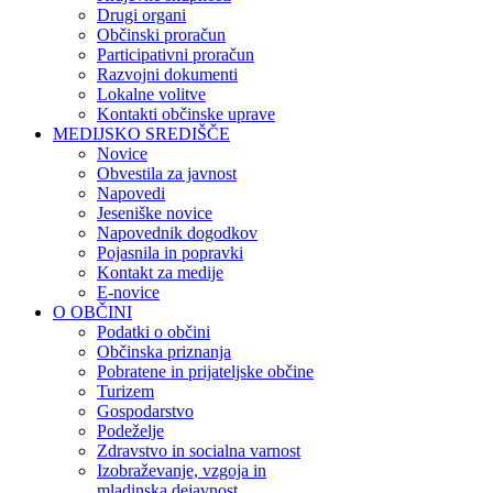
Drugi organi
Občinski proračun
Participativni proračun
Razvojni dokumenti
Lokalne volitve
Kontakti občinske uprave
MEDIJSKO SREDIŠČE
Novice
Obvestila za javnost
Napovedi
Jeseniške novice
Napovednik dogodkov
Pojasnila in popravki
Kontakt za medije
E-novice
O OBČINI
Podatki o občini
Občinska priznanja
Pobratene in prijateljske občine
Turizem
Gospodarstvo
Podeželje
Zdravstvo in socialna varnost
Izobraževanje, vzgoja in
mladinska dejavnost