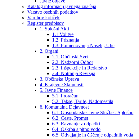
Javne objave
Katalog informacij javnega značaja
Varstvo osebnih podatkov
Varuhov kotiček
Register predpisov
1. Splošni Akti
1.1 Volitve
1.2. Priznanja
1.3. Poimenovanja Naselij, Ulic
2. Organi
2.1. Občinski Svet
2.2. Nadzorni Odbor
2.3. Inšpekcije In Redarstvo
2.4. Notranja Revizija
3. Občinska Uprava
4. Krajevne Skupnosti
5. Javne Finance
5.1. Proračun
5.2. Takse, Tarife, Nadomestila
6. Komunalna Dejavnost
6.1. Gospodarske Javne Službe - Splošno
6.2. Ceste, Promet
6.3. Ravnanje z odpadki
6.4. Oskrba s pitno vodo
6.5. Odvajanje in čiščenje odpadnih voda