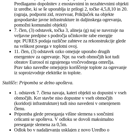
Predlagamo dopolnitev z enostavnimi in nezahtevnimi objekti
iz uredbe, ki se še uporablja iz prilogi 2, točke 4,5,8,10 in 20.
(ograja, podporni zid, rezervoar, Priključek na objekte
gospodarske javne infrastrukture in daljinskega ogrevanja,
pomožni komunalni objekti)
7. člen, (3) odstavek, točka 3, alineja (g) naj se navezuje na
veljavne predpise s področja učinkovite rabe energije
npr. PURES podaja različne zahteve za rekonstrukcije glede
na velikost posega v toplotni ovoj.
11. člen, (3) odstavek ozko omejuje uporabo drugih
energentov za ogrevanje. Npr. na vseh območjih kot tudi
obratov Eurosol ni zgrajenega vročevodnega omrežja.
Prav tako navedbe omejujejo koriščenje toplote za ogrevanje
iz soproizvodnje elektrike in toplote.
Stališče: Pripomba se delno upošteva.
1. odstavek 7. člena navaja, kateri objekti so dopustni v vseh
območjih. Ker stavbe niso dopustne v vseh območjih
(koridorji infrastrukture) tudi niso navedeni v omenjenem
členu.
Pripomba glede preseganja višine slemena s sončnimi
celicami se upošteva. V odloku se dovoli maksimalno
preseganje slemena za 0,5m.
Odlok bo v nadaljevanju usklajen z novo Uredbo o