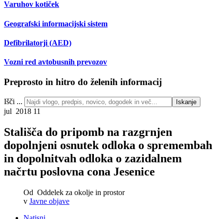
Varuhov kotiček
Geografski informacijski sistem
Defibrilatorji (AED)
Vozni red avtobusnih prevozov
Preprosto in hitro do želenih informacij
Išči ...
Iskanje
jul 2018
11
Stališča do pripomb na razgrnjen
dopolnjeni osnutek odloka o spremembah
in dopolnitvah odloka o zazidalnem
načrtu poslovna cona Jesenice
Od
Oddelek za okolje in prostor
v
Javne objave
Natisni