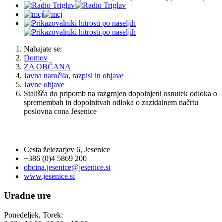
Nahajate se:
Domov
ZA OBČANA
Javna naročila, razpisi in objave
Javne objave
Stališča do pripomb na razgrnjen dopolnjeni osnutek odloka o
spremembah in dopolnitvah odloka o zazidalnem načrtu
poslovna cona Jesenice
OBČINA JESENICE
Cesta železarjev 6, Jesenice
+386 (0)4 5869 200
obcina.jesenice@jesenice.si
www.jesenice.si
Uradne ure
Ponedeljek, Torek: