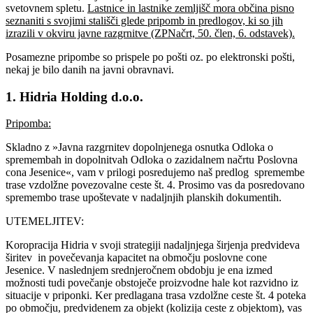
svetovnem spletu.
Lastnice in lastnike zemljišč mora občina pisno
seznaniti s svojimi stališči glede pripomb in predlogov, ki so jih
izrazili v okviru javne razgrnitve (ZPNačrt, 50. člen, 6. odstavek).
Posamezne pripombe so prispele po pošti oz. po elektronski pošti,
nekaj je bilo danih na javni obravnavi.
1. Hidria Holding d.o.o.
Pripomba:
Skladno z »Javna razgrnitev dopolnjenega osnutka Odloka o
spremembah in dopolnitvah Odloka o zazidalnem načrtu Poslovna
cona Jesenice«, vam v prilogi posredujemo naš predlog spremembe
trase vzdolžne povezovalne ceste št. 4. Prosimo vas da posredovano
spremembo trase upoštevate v nadaljnjih planskih dokumentih.
UTEMELJITEV:
Koropracija Hidria v svoji strategiji nadaljnjega širjenja predvideva
širitev in povečevanja kapacitet na območju poslovne cone
Jesenice. V naslednjem srednjeročnem obdobju je ena izmed
možnosti tudi povečanje obstoječe proizvodne hale kot razvidno iz
situacije v priponki. Ker predlagana trasa vzdolžne ceste št. 4 poteka
po območju, predvidenem za objekt (kolizija ceste z objektom), vas