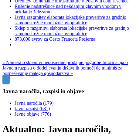
Ureditev komunalne infrastrukture v Poslovni coni Jesenice
Rušenje nadstrešnice nad nekdanjim glavnim vhodom v
nekdanjo železarno
Javna razgrnitev elaborata lokacijske preveritve za gradnjo
samopostrežne montažne avtopralnice
Sklep o razgrnitvi elaborata lokacijske preveritve za gradnjo
samopostrežne montažne avtopralnice
873.000 evrov za Cesto Franceta Prešerna
« Namera o sklenitvi neposredne prodajne pogodbe
Informacija o
Javnem razpisu o dodeljevanju državnih pomoči de minimis za
pospeševanje malega gospodarstva »
Javna naročila, razpisi in objave
Javna naročila
(179)
Javni razpisi
(681)
Javne objave
(776)
Aktualno: Javna naročila,