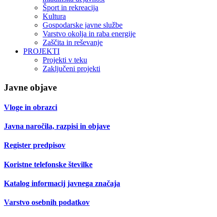
Šport in rekreacija
Kultura
Gospodarske javne službe
Varstvo okolja in raba energije
Zaščita in reševanje
PROJEKTI
Projekti v teku
Zaključeni projekti
Javne objave
Vloge in obrazci
Javna naročila, razpisi in objave
Register predpisov
Koristne telefonske številke
Katalog informacij javnega značaja
Varstvo osebnih podatkov