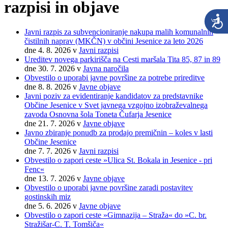
razpisi in objave
Javni razpis za subvencioniranje nakupa malih komunalnih
čistilnih naprav (MKČN) v občini Jesenice za leto 2026
dne 4. 8. 2026
v
Javni razpisi
Ureditev novega parkirišča na Cesti maršala Tita 85, 87 in 89
dne 30. 7. 2026
v
Javna naročila
Obvestilo o uporabi javne površine za potrebe prireditve
dne 8. 8. 2026
v
Javne objave
Javni poziv za evidentiranje kandidatov za predstavnike
Občine Jesenice v Svet javnega vzgojno izobraževalnega
zavoda Osnovna šola Toneta Čufarja Jesenice
dne 21. 7. 2026
v
Javne objave
Javno zbiranje ponudb za prodajo premičnin – koles v lasti
Občine Jesenice
dne 7. 7. 2026
v
Javni razpisi
Obvestilo o zapori ceste »Ulica St. Bokala in Jesenice - pri
Fenc«
dne 13. 7. 2026
v
Javne objave
Obvestilo o uporabi javne površine zaradi postavitev
gostinskih miz
dne 5. 6. 2026
v
Javne objave
Obvestilo o zapori ceste »Gimnazija – Straža« do »C. br.
Stražišar-C. T. Tomšiča«