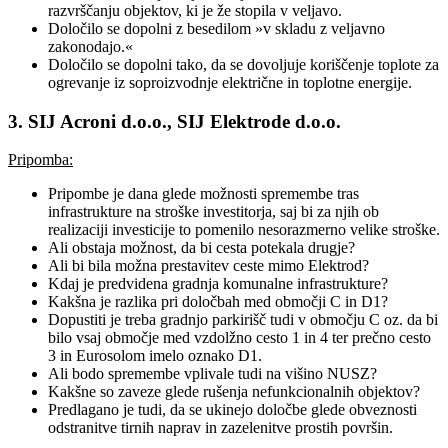
razvrščanju objektov, ki je že stopila v veljavo.
Določilo se dopolni z besedilom »v skladu z veljavno
zakonodajo.«
Določilo se dopolni tako, da se dovoljuje koriščenje toplote za
ogrevanje iz soproizvodnje električne in toplotne energije.
3. SIJ Acroni d.o.o., SIJ Elektrode d.o.o.
Pripomba:
Pripombe je dana glede možnosti spremembe tras
infrastrukture na stroške investitorja, saj bi za njih ob
realizaciji investicije to pomenilo nesorazmerno velike stroške.
Ali obstaja možnost, da bi cesta potekala drugje?
Ali bi bila možna prestavitev ceste mimo Elektrod?
Kdaj je predvidena gradnja komunalne infrastrukture?
Kakšna je razlika pri določbah med območji C in D1?
Dopustiti je treba gradnjo parkirišč tudi v območju C oz. da bi
bilo vsaj območje med vzdolžno cesto 1 in 4 ter prečno cesto
3 in Eurosolom imelo oznako D1.
Ali bodo spremembe vplivale tudi na višino NUSZ?
Kakšne so zaveze glede rušenja nefunkcionalnih objektov?
Predlagano je tudi, da se ukinejo določbe glede obveznosti
odstranitve tirnih naprav in zazelenitve prostih površin.