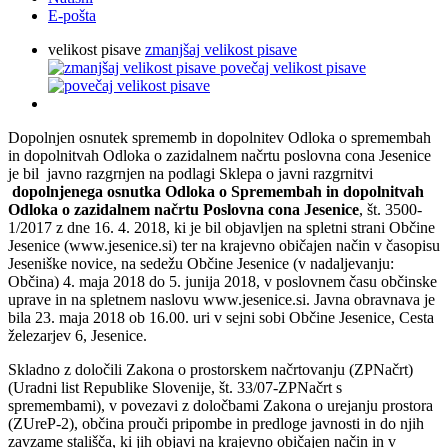
E-pošta
velikost pisave
zmanjšaj velikost pisave
povečaj velikost pisave
Dopolnjen osnutek sprememb in dopolnitev Odloka o spremembah
in dopolnitvah Odloka o zazidalnem načrtu poslovna cona Jesenice
je bil javno razgrnjen na podlagi Sklepa o javni razgrnitvi
dopolnjenega osnutka Odloka o Spremembah in dopolnitvah
Odloka o zazidalnem načrtu Poslovna cona Jesenice
, št. 3500-
1/2017 z dne 16. 4. 2018, ki je bil objavljen na spletni strani Občine
Jesenice (www.jesenice.si) ter na krajevno običajen način v časopisu
Jeseniške novice, na sedežu Občine Jesenice (v nadaljevanju:
Občina) 4. maja 2018 do 5. junija 2018, v poslovnem času občinske
uprave in na spletnem naslovu www.jesenice.si. Javna obravnava je
bila 23. maja 2018 ob 16.00. uri v sejni sobi Občine Jesenice, Cesta
železarjev 6, Jesenice.
Skladno z določili Zakona o prostorskem načrtovanju (ZPNačrt)
(Uradni list Republike Slovenije, št. 33/07-ZPNačrt s
spremembami), v povezavi z določbami Zakona o urejanju prostora
(ZUreP-2), občina prouči pripombe in predloge javnosti in do njih
zavzame stališča, ki jih objavi na krajevno običajen način in v