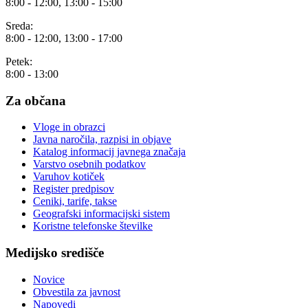
8:00 - 12:00, 13:00 - 15:00
Sreda:
8:00 - 12:00, 13:00 - 17:00
Petek:
8:00 - 13:00
Za občana
Vloge in obrazci
Javna naročila, razpisi in objave
Katalog informacij javnega značaja
Varstvo osebnih podatkov
Varuhov kotiček
Register predpisov
Ceniki, tarife, takse
Geografski informacijski sistem
Koristne telefonske številke
Medijsko središče
Novice
Obvestila za javnost
Napovedi