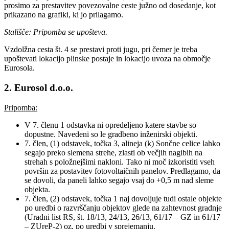
prosimo za prestavitev povezovalne ceste južno od dosedanje, kot
prikazano na grafiki, ki jo prilagamo.
Stališče: Pripomba se upošteva.
Vzdolžna cesta št. 4 se prestavi proti jugu, pri čemer je treba
upoštevati lokacijo plinske postaje in lokacijo uvoza na območje
Eurosola.
2. Eurosol d.o.o.
Pripomba:
V 7. členu 1 odstavka ni opredeljeno katere stavbe so
dopustne. Navedeni so le gradbeno inženirski objekti.
7. člen, (1) odstavek, točka 3, alineja (k) Sončne celice lahko
segajo preko slemena strehe, zlasti ob večjih nagibih na
strehah s položnejšimi nakloni. Tako ni moč izkoristiti vseh
površin za postavitev fotovoltaičnih panelov. Predlagamo, da
se dovoli, da paneli lahko segajo vsaj do +0,5 m nad sleme
objekta.
7. člen, (2) odstavek, točka 1 naj dovoljuje tudi ostale objekte
po uredbi o razvrščanju objektov glede na zahtevnost gradnje
(Uradni list RS, št. 18/13, 24/13, 26/13, 61/17 – GZ in 61/17
– ZUreP-2) oz. po uredbi v sprejemanju.