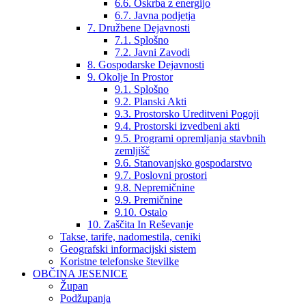
6.6. Oskrba z energijo
6.7. Javna podjetja
7. Družbene Dejavnosti
7.1. Splošno
7.2. Javni Zavodi
8. Gospodarske Dejavnosti
9. Okolje In Prostor
9.1. Splošno
9.2. Planski Akti
9.3. Prostorsko Ureditveni Pogoji
9.4. Prostorski izvedbeni akti
9.5. Programi opremljanja stavbnih
zemljišč
9.6. Stanovanjsko gospodarstvo
9.7. Poslovni prostori
9.8. Nepremičnine
9.9. Premičnine
9.10. Ostalo
10. Zaščita In Reševanje
Takse, tarife, nadomestila, ceniki
Geografski informacijski sistem
Koristne telefonske številke
OBČINA JESENICE
Župan
Podžupanja