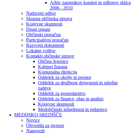
Arhiv zapisnikov komisij in odborov sklica
2006 - 2010
Nadzorni odbor
Skupna občinska uprava
Krajevne skupnosti
Drugi organi
Občinski proračun
Participativni proračun
Razvojni dokumenti
Lokalne volitve
Kontakti občinske uprave
Občina Jesenice
Kabinet župana
Komunalna direkcija
Oddelek za okolje in prostor
Oddelek za družbene dejavnosti in splošne
zadeve
Oddelek za gospodarstvo
Oddelek za finance, plan in analize
Krajevne skupnosti
Medobčinski inšpektorat in redarstvo
MEDIJSKO SREDIŠČE
Novice
Obvestila za javnost
Napovedi