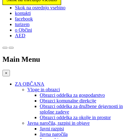
Prosimo,
Skok na osrednjo vsebino
upoštevajte:
kontakti
To
facebook
spletno
turizem
mesto
o Občini
vključuje
AED
sistem
dostopnosti.
Main Menu
×
ZA OBČANA
Vloge in obrazci
Obrazci oddelka za gospodarstvo
Obrazci komunalne direkcije
Obrazci oddelka za družbene dejavnosti in
splošne zadeve
Obrazci oddelka za okolje in prostor
Javna naročila, razpisi in objave
Javni razpisi
Javna naročila