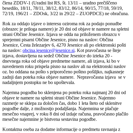
člena ZDDV-1 (Uradni list RS, št. 13/11 – uradno prečiščeno
besedilo, 18/11, 78/11, 38/12, 83/12, 86/14, 90/15, 77/18, 59/19,
72/19, 196/21 – ZDOsk, 3/22 in 29/22 – ZUOPDCE) ne obračuna.
Rok za oddajo izjave o interesu oziroma rok za podajo ponudbe
(obrazec je priloga namere) je 20 dni od objave te namere na spletni
strani Občine Jesenice. Izjava se odda na priloženem obrazcu v
sprejemni pisarni Občine Jesenice, pisno na naslov: Občina
Jesenice, Cesta železarjev 6, 4270 Jesenice ali po elektronski pošti
na naslov:
obcina.jesenice@jesenice.si
. Kot pravočasna se šteje
izjava, dostavljena na sedež Občine Jesenice do izteka 20 -
dnevnega roka od objave predmetne namere, ali izjava, ki bo v
navedenem roku prispela pisno na naslov ali na elektronski naslov
oz. bo oddana na pošto s priporočeno poštno pošiljko, najkasneje
zadnji dan poteka roka objave namere. Nepravočasna izjava se v
nadaljnjem postopku ne bo upoštevala.
Najemna pogodba bo sklenjena po poteku roka najmanj 20 dni od
objave te namere na spletni strani Občine Jesenice. Najemno
razmerje se sklepa za določen čas, dobo 1 leta šteto od sklenitve
pogodbe dalje, z možnostjo podaljšanja. Najemnina se plačuje
mesečno vnaprej, v roku 8 dni od izdaje računa, pravočasno plačilo
mesečne najemnine je bistvena sestavina pogodbe.
Kontaktna oseba za dodatne informacije o predmetu ravnanja z