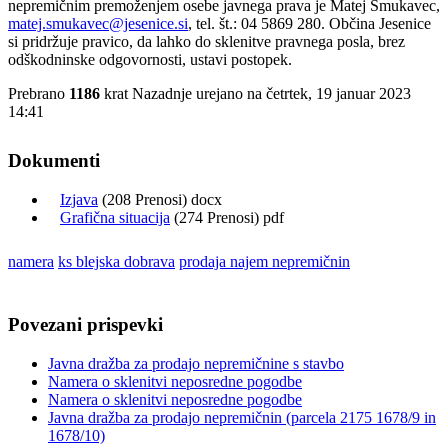
nepremičnim premoženjem osebe javnega prava je Matej Smukavec,
matej.smukavec@jesenice.si
, tel. št.: 04 5869 280. Občina Jesenice
si pridržuje pravico, da lahko do sklenitve pravnega posla, brez
odškodninske odgovornosti, ustavi postopek.
Prebrano
1186
krat
Nazadnje urejano na četrtek, 19 januar 2023
14:41
Dokumenti
Izjava
(208 Prenosi) docx
Grafična situacija
(274 Prenosi) pdf
namera
ks blejska dobrava
prodaja najem nepremičnin
Povezani prispevki
Javna dražba za prodajo nepremičnine s stavbo
Namera o sklenitvi neposredne pogodbe
Namera o sklenitvi neposredne pogodbe
Javna dražba za prodajo nepremičnin (parcela 2175 1678/9 in
1678/10)