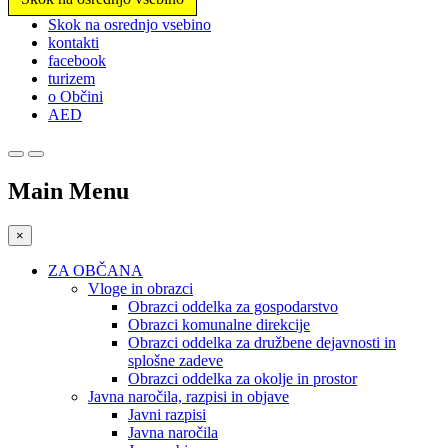
Prosimo,
Skok na osrednjo vsebino
upoštevajte:
kontakti
To
facebook
spletno
turizem
mesto
o Občini
vključuje
AED
sistem
dostopnosti.
Main Menu
×
ZA OBČANA
Vloge in obrazci
Obrazci oddelka za gospodarstvo
Obrazci komunalne direkcije
Obrazci oddelka za družbene dejavnosti in
splošne zadeve
Obrazci oddelka za okolje in prostor
Javna naročila, razpisi in objave
Javni razpisi
Javna naročila