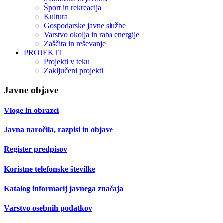
Šport in rekreacija
Kultura
Gospodarske javne službe
Varstvo okolja in raba energije
Zaščita in reševanje
PROJEKTI
Projekti v teku
Zaključeni projekti
Javne objave
Vloge in obrazci
Javna naročila, razpisi in objave
Register predpisov
Koristne telefonske številke
Katalog informacij javnega značaja
Varstvo osebnih podatkov