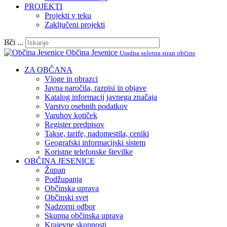
PROJEKTI
Projekti v teku
Zaključeni projekti
Išči ...
Občina Jesenice
Uradna spletna stran občine
ZA OBČANA
Vloge in obrazci
Javna naročila, razpisi in objave
Katalog informacij javnega značaja
Varstvo osebnih podatkov
Varuhov kotiček
Register predpisov
Takse, tarife, nadomestila, ceniki
Geografski informacijski sistem
Koristne telefonske številke
OBČINA JESENICE
Župan
Podžupanja
Občinska uprava
Občinski svet
Nadzorni odbor
Skupna občinska uprava
Krajevne skupnosti