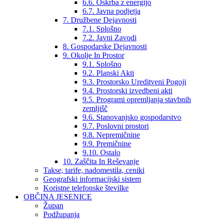
6.6. Oskrba z energijo
6.7. Javna podjetja
7. Družbene Dejavnosti
7.1. Splošno
7.2. Javni Zavodi
8. Gospodarske Dejavnosti
9. Okolje In Prostor
9.1. Splošno
9.2. Planski Akti
9.3. Prostorsko Ureditveni Pogoji
9.4. Prostorski izvedbeni akti
9.5. Programi opremljanja stavbnih
zemljišč
9.6. Stanovanjsko gospodarstvo
9.7. Poslovni prostori
9.8. Nepremičnine
9.9. Premičnine
9.10. Ostalo
10. Zaščita In Reševanje
Takse, tarife, nadomestila, ceniki
Geografski informacijski sistem
Koristne telefonske številke
OBČINA JESENICE
Župan
Podžupanja