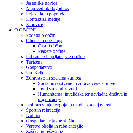
Jeseniške novice
Napovednik dogodkov
Pojasnila in popravki
Kontakt za medije
E-novice
O OBČINI
Podatki o občini
Občinska priznanja
Častni občani
Plakete občine
Pobratene in prijateljske občine
Turizem
Gospodarstvo
Podeželje
Zdravstvo in socialna varnost
Socialnovarstvene in zdravstvene storitve
Javni socialni zavodi
Humanitarna, invalidska ter nevladna društva in
organizacije
Izobraževanje, vzgoja in mladinska dejavnost
Šport in rekreacija
Kultura
Gospodarske javne službe
Varstvo okolja in raba energije
Zaščita in reševanje