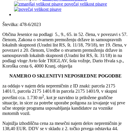
povečaj velikost pisave
Številka: 478-6/2023
Občina Jesenice na podlagi 5., 9., 65. in 52. člena, v povezavi s 57.
členom, Zakona o stvarnem premoženju države in samoupravnih
lokalnih skupnosti (Uradni list RS, št. 11/18, 79/18), ter 19. člena, v
povezavi z 20. členom, Uredbe o stvarnem premoženju države in
samoupravnih lokalnih skupnosti (Uradni list RS, št. 31/18) in na
podlagi vloge Avto šole TRIGLAV, šola vožnje, Dario Hvala s.p.,
Koroška cesta 6, 4000 Kranj, objavlja
NAMERO O SKLENITVI NEPOSREDNE POGODBE
za oddajo v najem dela nepremičnin z ID znaki: parcela 2175
1401/1, parcela 2175 1401/8 in parcela 2175 1401/9, v skupni
2
površini cca. 1.730 m
, kot je razvidno iz priložene grafične
situacije, in sicer za potrebe uporabe poligona za izvajanje vaj prve
učne stopnje programa usposabljanja kandidatov za voznike
motornih vozil.
Najnižja izhodiščna cena za mesečni najem delov nepremičnin je
138,40 EUR. DDV se v skladu z 2. točko prvega odstavka 44.