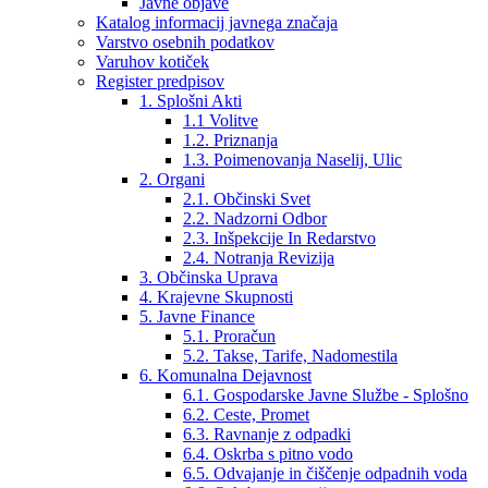
Javne objave
Katalog informacij javnega značaja
Varstvo osebnih podatkov
Varuhov kotiček
Register predpisov
1. Splošni Akti
1.1 Volitve
1.2. Priznanja
1.3. Poimenovanja Naselij, Ulic
2. Organi
2.1. Občinski Svet
2.2. Nadzorni Odbor
2.3. Inšpekcije In Redarstvo
2.4. Notranja Revizija
3. Občinska Uprava
4. Krajevne Skupnosti
5. Javne Finance
5.1. Proračun
5.2. Takse, Tarife, Nadomestila
6. Komunalna Dejavnost
6.1. Gospodarske Javne Službe - Splošno
6.2. Ceste, Promet
6.3. Ravnanje z odpadki
6.4. Oskrba s pitno vodo
6.5. Odvajanje in čiščenje odpadnih voda