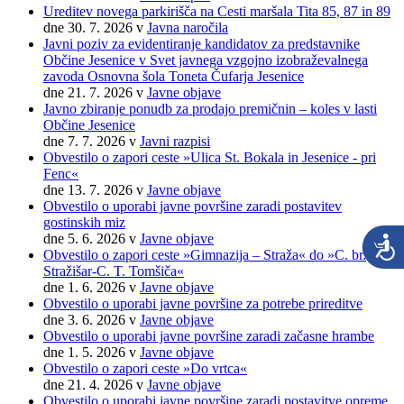
Ureditev novega parkirišča na Cesti maršala Tita 85, 87 in 89
dne 30. 7. 2026
v
Javna naročila
Javni poziv za evidentiranje kandidatov za predstavnike
Občine Jesenice v Svet javnega vzgojno izobraževalnega
zavoda Osnovna šola Toneta Čufarja Jesenice
dne 21. 7. 2026
v
Javne objave
Javno zbiranje ponudb za prodajo premičnin – koles v lasti
Občine Jesenice
dne 7. 7. 2026
v
Javni razpisi
Obvestilo o zapori ceste »Ulica St. Bokala in Jesenice - pri
Fenc«
dne 13. 7. 2026
v
Javne objave
Obvestilo o uporabi javne površine zaradi postavitev
gostinskih miz
dne 5. 6. 2026
v
Javne objave
Obvestilo o zapori ceste »Gimnazija – Straža« do »C. br.
Stražišar-C. T. Tomšiča«
dne 1. 6. 2026
v
Javne objave
Obvestilo o uporabi javne površine za potrebe prireditve
dne 3. 6. 2026
v
Javne objave
Obvestilo o uporabi javne površine zaradi začasne hrambe
dne 1. 5. 2026
v
Javne objave
Obvestilo o zapori ceste »Do vrtca«
dne 21. 4. 2026
v
Javne objave
Obvestilo o uporabi javne površine zaradi postavitve opreme