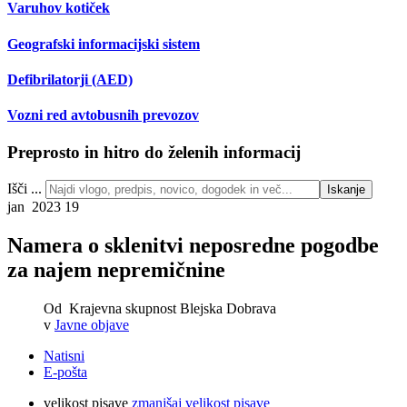
Varuhov kotiček
Geografski informacijski sistem
Defibrilatorji (AED)
Vozni red avtobusnih prevozov
Preprosto in hitro do želenih informacij
Išči ...
Iskanje
jan 2023
19
Namera o sklenitvi neposredne pogodbe
za najem nepremičnine
Od
Krajevna skupnost Blejska Dobrava
v
Javne objave
Natisni
E-pošta
velikost pisave
zmanjšaj velikost pisave