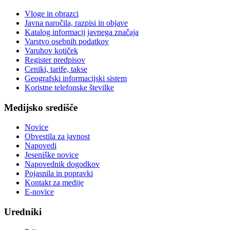
Vloge in obrazci
Javna naročila, razpisi in objave
Katalog informacij javnega značaja
Varstvo osebnih podatkov
Varuhov kotiček
Register predpisov
Ceniki, tarife, takse
Geografski informacijski sistem
Koristne telefonske številke
Medijsko središče
Novice
Obvestila za javnost
Napovedi
Jeseniške novice
Napovednik dogodkov
Pojasnila in popravki
Kontakt za medije
E-novice
Uredniki