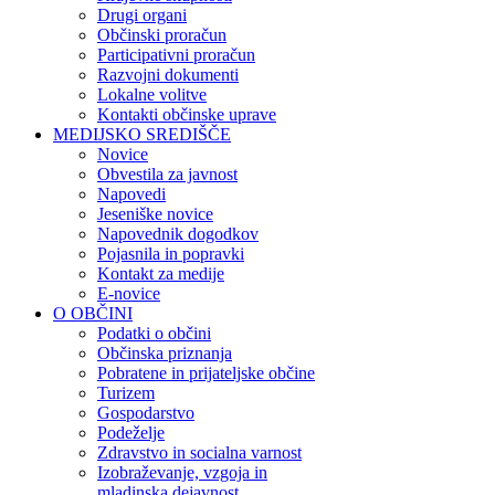
Drugi organi
Občinski proračun
Participativni proračun
Razvojni dokumenti
Lokalne volitve
Kontakti občinske uprave
MEDIJSKO SREDIŠČE
Novice
Obvestila za javnost
Napovedi
Jeseniške novice
Napovednik dogodkov
Pojasnila in popravki
Kontakt za medije
E-novice
O OBČINI
Podatki o občini
Občinska priznanja
Pobratene in prijateljske občine
Turizem
Gospodarstvo
Podeželje
Zdravstvo in socialna varnost
Izobraževanje, vzgoja in
mladinska dejavnost