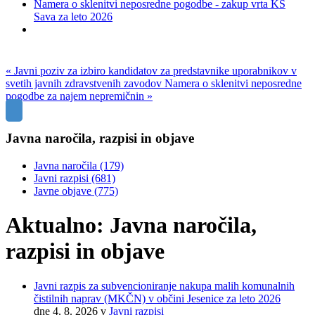
Namera o sklenitvi neposredne pogodbe - zakup vrta KS
Sava za leto 2026
« Javni poziv za izbiro kandidatov za predstavnike uporabnikov v
svetih javnih zdravstvenih zavodov
Namera o sklenitvi neposredne
pogodbe za najem nepremičnin »
Javna naročila, razpisi in objave
Javna naročila
(179)
Javni razpisi
(681)
Javne objave
(775)
Aktualno: Javna naročila,
razpisi in objave
Javni razpis za subvencioniranje nakupa malih komunalnih
čistilnih naprav (MKČN) v občini Jesenice za leto 2026
dne 4. 8. 2026
v
Javni razpisi