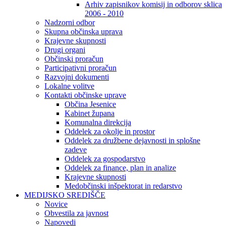
Arhiv zapisnikov komisij in odborov sklica
2006 - 2010
Nadzorni odbor
Skupna občinska uprava
Krajevne skupnosti
Drugi organi
Občinski proračun
Participativni proračun
Razvojni dokumenti
Lokalne volitve
Kontakti občinske uprave
Občina Jesenice
Kabinet župana
Komunalna direkcija
Oddelek za okolje in prostor
Oddelek za družbene dejavnosti in splošne
zadeve
Oddelek za gospodarstvo
Oddelek za finance, plan in analize
Krajevne skupnosti
Medobčinski inšpektorat in redarstvo
MEDIJSKO SREDIŠČE
Novice
Obvestila za javnost
Napovedi