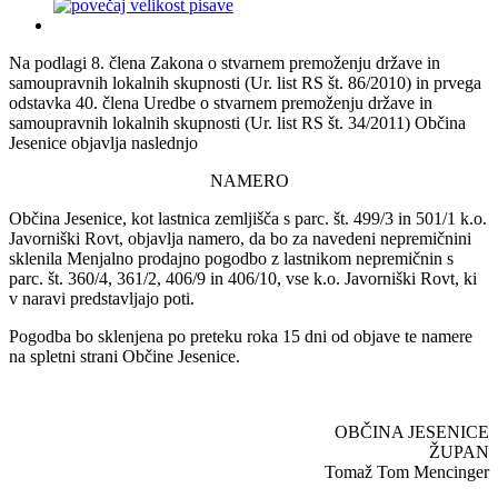
Na podlagi 8. člena Zakona o stvarnem premoženju države in
samoupravnih lokalnih skupnosti (Ur. list RS št. 86/2010) in prvega
odstavka 40. člena Uredbe o stvarnem premoženju države in
samoupravnih lokalnih skupnosti (Ur. list RS št. 34/2011) Občina
Jesenice objavlja naslednjo
NAMERO
Občina Jesenice, kot lastnica zemljišča s parc. št. 499/3 in 501/1 k.o.
Javorniški Rovt, objavlja namero, da bo za navedeni nepremičnini
sklenila Menjalno prodajno pogodbo z lastnikom nepremičnin s
parc. št. 360/4, 361/2, 406/9 in 406/10, vse k.o. Javorniški Rovt, ki
v naravi predstavljajo poti.
Pogodba bo sklenjena po preteku roka 15 dni od objave te namere
na spletni strani Občine Jesenice.
OBČINA JESENICE
ŽUPAN
Tomaž Tom Mencinger