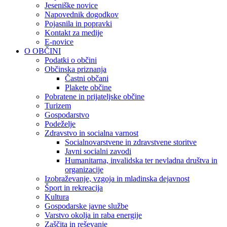
Jeseniške novice
Napovednik dogodkov
Pojasnila in popravki
Kontakt za medije
E-novice
O OBČINI
Podatki o občini
Občinska priznanja
Častni občani
Plakete občine
Pobratene in prijateljske občine
Turizem
Gospodarstvo
Podeželje
Zdravstvo in socialna varnost
Socialnovarstvene in zdravstvene storitve
Javni socialni zavodi
Humanitarna, invalidska ter nevladna društva in
organizacije
Izobraževanje, vzgoja in mladinska dejavnost
Šport in rekreacija
Kultura
Gospodarske javne službe
Varstvo okolja in raba energije
Zaščita in reševanje