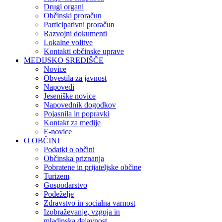
Drugi organi
Občinski proračun
Participativni proračun
Razvojni dokumenti
Lokalne volitve
Kontakti občinske uprave
MEDIJSKO SREDIŠČE
Novice
Obvestila za javnost
Napovedi
Jeseniške novice
Napovednik dogodkov
Pojasnila in popravki
Kontakt za medije
E-novice
O OBČINI
Podatki o občini
Občinska priznanja
Pobratene in prijateljske občine
Turizem
Gospodarstvo
Podeželje
Zdravstvo in socialna varnost
Izobraževanje, vzgoja in
mladinska dejavnost