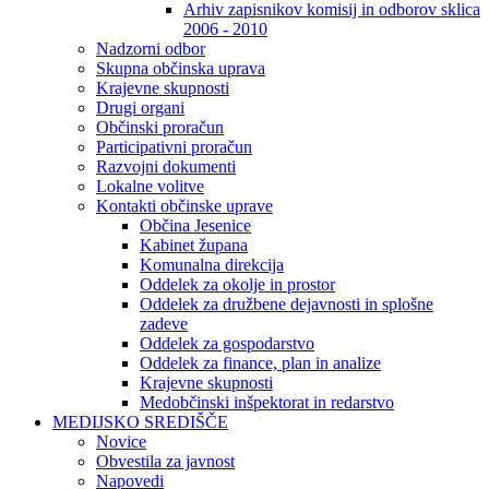
Arhiv zapisnikov komisij in odborov sklica
2006 - 2010
Nadzorni odbor
Skupna občinska uprava
Krajevne skupnosti
Drugi organi
Občinski proračun
Participativni proračun
Razvojni dokumenti
Lokalne volitve
Kontakti občinske uprave
Občina Jesenice
Kabinet župana
Komunalna direkcija
Oddelek za okolje in prostor
Oddelek za družbene dejavnosti in splošne
zadeve
Oddelek za gospodarstvo
Oddelek za finance, plan in analize
Krajevne skupnosti
Medobčinski inšpektorat in redarstvo
MEDIJSKO SREDIŠČE
Novice
Obvestila za javnost
Napovedi