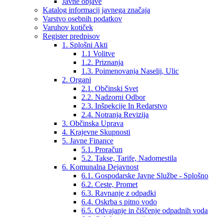
Javne objave
Katalog informacij javnega značaja
Varstvo osebnih podatkov
Varuhov kotiček
Register predpisov
1. Splošni Akti
1.1 Volitve
1.2. Priznanja
1.3. Poimenovanja Naselij, Ulic
2. Organi
2.1. Občinski Svet
2.2. Nadzorni Odbor
2.3. Inšpekcije In Redarstvo
2.4. Notranja Revizija
3. Občinska Uprava
4. Krajevne Skupnosti
5. Javne Finance
5.1. Proračun
5.2. Takse, Tarife, Nadomestila
6. Komunalna Dejavnost
6.1. Gospodarske Javne Službe - Splošno
6.2. Ceste, Promet
6.3. Ravnanje z odpadki
6.4. Oskrba s pitno vodo
6.5. Odvajanje in čiščenje odpadnih voda