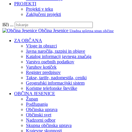
PROJEKTI
Projekti v teku
Zaključeni projekti
Išči ...
Občina Jesenice
Uradna spletna stran občine
ZA OBČANA
Vloge in obrazci
Javna naročila, razpisi in objave
Katalog informacij javnega značaja
Varstvo osebnih podatkov
Varuhov kotiček
Register predpisov
Takse, tarife, nadomestila, ceniki
Geografski informacijski sistem
Koristne telefonske številke
OBČINA JESENICE
Župan
Podžupanja
Občinska uprava
Občinski svet
Nadzorni odbor
Skupna občinska uprava
Krajevne skupnosti