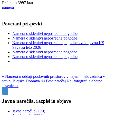
Prebrano
3997
krat
namera
Povezani prispevki
Namera o sklenitvi neposredne pogodbe
Namera o sklenitvi neposredne pogodbe
Namera o sklenitvi neposredne pogodbe - zakup vrta KS
Sava za leto 2026
Namera o sklenitvi neposredne pogodbe
Namera o sklenitvi neposredne pogodbe
« Namera o oddaji poslovnih prostorov v najem – telovadnica v
stavbi Blejska Dobrava 44
Foto natečaj Naj fotografija občine
Jesenice »
Javna naročila, razpisi in objave
Javna naročila
(179)