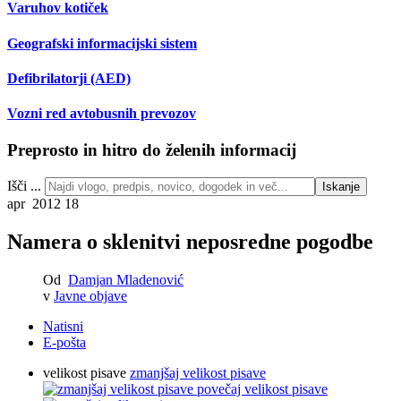
Varuhov kotiček
Geografski informacijski sistem
Defibrilatorji (AED)
Vozni red avtobusnih prevozov
Preprosto in hitro do želenih informacij
Išči ...
Iskanje
apr 2012
18
Namera o sklenitvi neposredne pogodbe
Od
Damjan Mladenović
v
Javne objave
Natisni
E-pošta
velikost pisave
zmanjšaj velikost pisave
povečaj velikost pisave