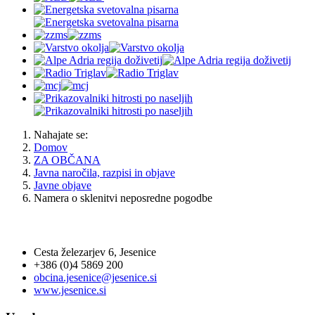
Nahajate se:
Domov
ZA OBČANA
Javna naročila, razpisi in objave
Javne objave
Namera o sklenitvi neposredne pogodbe
OBČINA JESENICE
Cesta železarjev 6, Jesenice
+386 (0)4 5869 200
obcina.jesenice@jesenice.si
www.jesenice.si