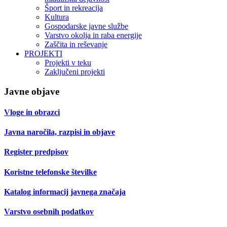
Šport in rekreacija
Kultura
Gospodarske javne službe
Varstvo okolja in raba energije
Zaščita in reševanje
PROJEKTI
Projekti v teku
Zaključeni projekti
Javne objave
Vloge in obrazci
Javna naročila, razpisi in objave
Register predpisov
Koristne telefonske številke
Katalog informacij javnega značaja
Varstvo osebnih podatkov