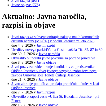
Javni razpisi
(681)
Javne objave
(776)
Aktualno: Javna naročila,
razpisi in objave
Javni razpis za subvencioniranje nakupa malih komunalnih
čistilnih naprav (MKČN) v občini Jesenice za leto 2026
dne 4. 8. 2026
v
Javni razpisi
Ureditev novega parkirišča na Cesti maršala Tita 85, 87 in 89
dne 30. 7. 2026
v
Javna naročila
Obvestilo o uporabi javne površine za potrebe prireditve
dne 8. 8. 2026
v
Javne objave
Javni poziv za evidentiranje kandidatov za predstavnike
Občine Jesenice v Svet javnega vzgojno izobraževalnega
zavoda Osnovna šola Toneta Čufarja Jesenice
dne 21. 7. 2026
v
Javne objave
Javno zbiranje ponudb za prodajo premičnin – koles v lasti
Občine Jesenice
dne 7. 7. 2026
v
Javni razpisi
Obvestilo o zapori ceste »Ulica St. Bokala in Jesenice - pri
Fenc«
dne 13. 7. 2026
v
Javne objave