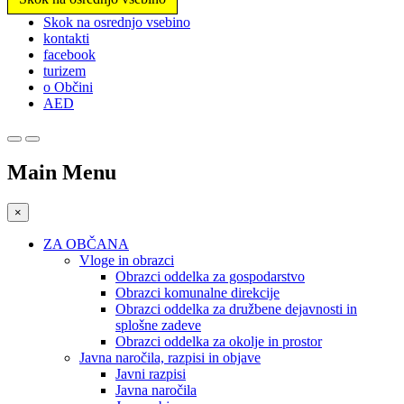
Prosimo,
Skok na osrednjo vsebino
upoštevajte:
kontakti
To
facebook
spletno
turizem
mesto
o Občini
vključuje
AED
sistem
dostopnosti.
Main Menu
×
ZA OBČANA
Vloge in obrazci
Obrazci oddelka za gospodarstvo
Obrazci komunalne direkcije
Obrazci oddelka za družbene dejavnosti in
splošne zadeve
Obrazci oddelka za okolje in prostor
Javna naročila, razpisi in objave
Javni razpisi
Javna naročila