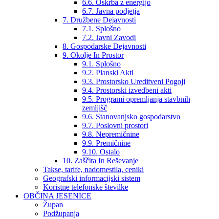
6.6. Oskrba z energijo
6.7. Javna podjetja
7. Družbene Dejavnosti
7.1. Splošno
7.2. Javni Zavodi
8. Gospodarske Dejavnosti
9. Okolje In Prostor
9.1. Splošno
9.2. Planski Akti
9.3. Prostorsko Ureditveni Pogoji
9.4. Prostorski izvedbeni akti
9.5. Programi opremljanja stavbnih
zemljišč
9.6. Stanovanjsko gospodarstvo
9.7. Poslovni prostori
9.8. Nepremičnine
9.9. Premičnine
9.10. Ostalo
10. Zaščita In Reševanje
Takse, tarife, nadomestila, ceniki
Geografski informacijski sistem
Koristne telefonske številke
OBČINA JESENICE
Župan
Podžupanja