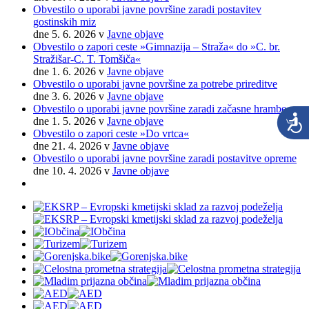
Obvestilo o uporabi javne površine zaradi postavitev
gostinskih miz
dne 5. 6. 2026
v
Javne objave
Obvestilo o zapori ceste »Gimnazija – Straža« do »C. br.
Stražišar-C. T. Tomšiča«
dne 1. 6. 2026
v
Javne objave
Obvestilo o uporabi javne površine za potrebe prireditve
dne 3. 6. 2026
v
Javne objave
Obvestilo o uporabi javne površine zaradi začasne hrambe
dne 1. 5. 2026
v
Javne objave
Obvestilo o zapori ceste »Do vrtca«
dne 21. 4. 2026
v
Javne objave
Obvestilo o uporabi javne površine zaradi postavitve opreme
dne 10. 4. 2026
v
Javne objave