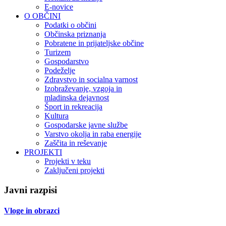
E-novice
O OBČINI
Podatki o občini
Občinska priznanja
Pobratene in prijateljske občine
Turizem
Gospodarstvo
Podeželje
Zdravstvo in socialna varnost
Izobraževanje, vzgoja in
mladinska dejavnost
Šport in rekreacija
Kultura
Gospodarske javne službe
Varstvo okolja in raba energije
Zaščita in reševanje
PROJEKTI
Projekti v teku
Zaključeni projekti
Javni razpisi
Vloge in obrazci