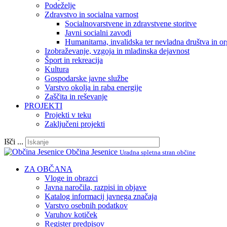
Podeželje
Zdravstvo in socialna varnost
Socialnovarstvene in zdravstvene storitve
Javni socialni zavodi
Humanitarna, invalidska ter nevladna društva in or
Izobraževanje, vzgoja in mladinska dejavnost
Šport in rekreacija
Kultura
Gospodarske javne službe
Varstvo okolja in raba energije
Zaščita in reševanje
PROJEKTI
Projekti v teku
Zaključeni projekti
Išči ...
Občina Jesenice
Uradna spletna stran občine
ZA OBČANA
Vloge in obrazci
Javna naročila, razpisi in objave
Katalog informacij javnega značaja
Varstvo osebnih podatkov
Varuhov kotiček
Register predpisov