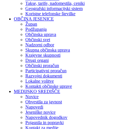
Takse, tarife, nadomestila, ceniki
Geografski informacijski sistem
Koristne telefonske številke
OBČINA JESENICE
Župan
Podžupanja
Občinska uprava
Občinski svet
Nadzorni odbor
Skupna občinska uprava
Krajevne skupnosti
Drugi organi
Občinski proračun
Participativni proračun
Razvojni dokumenti
Lokalne volitve
Kontakti občinske uprave
MEDIJSKO SREDIŠČE
Novice
Obvestila za javnost
Napovedi
Jeseniške novice
Napovednik dogodkov
Pojasnila in popravki
Kontakt za medije