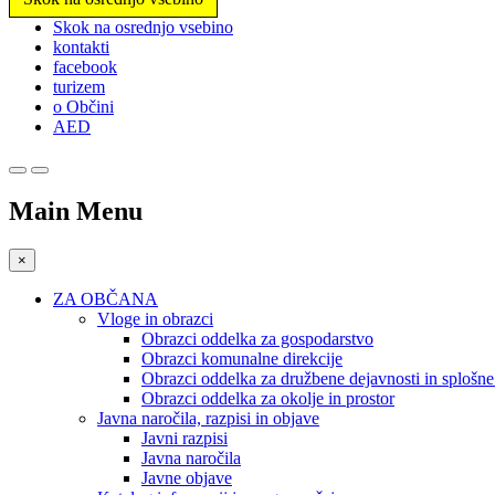
Prosimo,
Skok na osrednjo vsebino
upoštevajte:
kontakti
To
facebook
spletno
turizem
mesto
o Občini
vključuje
AED
sistem
dostopnosti.
Pritisnite
Control-
Main Menu
F11,
da
prilagodite
×
spletno
mesto
ZA OBČANA
slabovidnim,
Vloge in obrazci
ki
Obrazci oddelka za gospodarstvo
uporabljajo
Obrazci komunalne direkcije
bralnik
Obrazci oddelka za družbene dejavnosti in splošn
zaslona;
Obrazci oddelka za okolje in prostor
Pritisnite
Javna naročila, razpisi in objave
Control-
Javni razpisi
F10,
Javna naročila
da
Javne objave
odprete