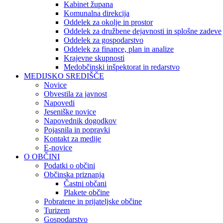
Kabinet župana
Komunalna direkcija
Oddelek za okolje in prostor
Oddelek za družbene dejavnosti in splošne zadeve
Oddelek za gospodarstvo
Oddelek za finance, plan in analize
Krajevne skupnosti
Medobčinski inšpektorat in redarstvo
MEDIJSKO SREDIŠČE
Novice
Obvestila za javnost
Napovedi
Jeseniške novice
Napovednik dogodkov
Pojasnila in popravki
Kontakt za medije
E-novice
O OBČINI
Podatki o občini
Občinska priznanja
Častni občani
Plakete občine
Pobratene in prijateljske občine
Turizem
Gospodarstvo