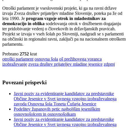
Otroški parlament je vseslovenski projekt, ki ga na ravni države
izvaja Zveza društev prijateljev mladine Slovenije, poteka pa že od
leta 1990. Je
program vzgoje otrok in mladostnikov za
demokracijo in oblika
sodelovanja otrok v družbenem dogajanju
ter pridobivanje vedenj o človekovih in državljanskih pravicah.
Projekt se izvaja v vseh šolah po Sloveniji, nadgradi se s parlamenti
na občinski in regionalni ravni, zaključi pa na nacionalnem otroškem
parlamentu.
Prebrano
2752
krat
otroški parlament
osnovna šola
oš prežihovega voranca
izobraževanje
zveza društev prijateljev mladine jesenice
zdpmj
Povezani prispevki
Javni poziv za evidentiranje kandidatov za predstavnike
Občine Jesenice v Svet javnega vzgojno izobraževalnega
zavoda Osnovna šola Toneta Čufarja Jesenice
Podelitev županovih petic najboljšim jeseniškim
osnovnošolcem in osnovnošolkam
Javni poziv za evidentiranje kandidatov za predstavnike
Občine Jesenice v Svet javnega vzgojno izobraževalnega