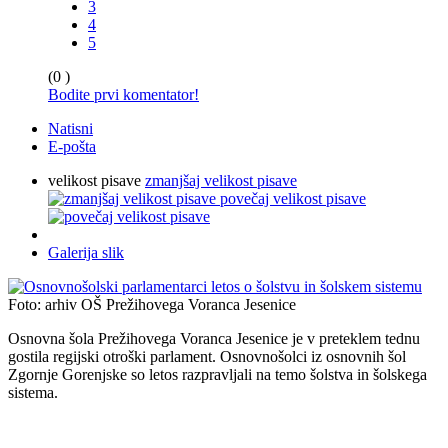
3
4
5
(0 )
Bodite prvi komentator!
Natisni
E-pošta
velikost pisave
zmanjšaj velikost pisave
povečaj velikost pisave
Galerija slik
Foto: arhiv OŠ Prežihovega Voranca Jesenice
Osnovna šola Prežihovega Voranca Jesenice je v preteklem tednu
gostila regijski otroški parlament. Osnovnošolci iz osnovnih šol
Zgornje Gorenjske so letos razpravljali na temo šolstva in šolskega
sistema.