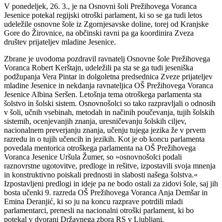
V ponedeljek, 26. 3., je na Osnovni šoli Prežihovega Voranca
Jesenice potekal regijski otroški parlament, ki so se ga tudi letos
udeležile osnovne šole iz Zgornjesavske doline, torej od Kranjske
Gore do Žirovnice, na občinski ravni pa ga koordinira Zveza
društev prijateljev mladine Jesenice.
Zbrane je uvodoma pozdravil ravnatelj Osnovne šole Prežihovega
Voranca Robert Kerštajn, udeležili pa sta se ga tudi jeseniška
podžupanja Vera Pintar in dolgoletna predsednica Zveze prijateljev
mladine Jesenice in nekdanja ravnateljica OŠ Prežihovega Voranca
Jesenice Albina Seršen. Letošnja tema otroškega parlamenta sta
šolstvo in šolski sistem. Osnovnošolci so tako razpravljali o odnosih
v šoli, učnih vsebinah, metodah in načinih poučevanja, tujih šolskih
sistemih, ocenjevanjih znanja, uresničevanju šolskih ciljev,
nacionalnem preverjanju znanja, učenju tujega jezika že v prvem
razredu in o tujih učencih in jezikih. Kot je ob koncu parlamenta
povedala mentorica otroškega parlamenta na OŠ Prežihovega
Voranca Jesenice Uršula Žumer, so »osnovnošolci podali
raznovrstne ugotovitve, predloge in rešitve, izpostavili svoja mnenja
in konstruktivno poiskali prednosti in slabosti našega šolstva.«
Izpostavljeni predlogi in ideje pa ne bodo ostali za zidovi šole, saj jih
bosta učenki 9. razreda OŠ Prežihovega Voranca Anja Demšar in
Emina Deranjić, ki so ju na koncu razprave potrdili mladi
parlamentarci, prenesli na nacionalni otroški parlament, ki bo
potekal v dvorani Državnega zbora RS v Ljubljani.