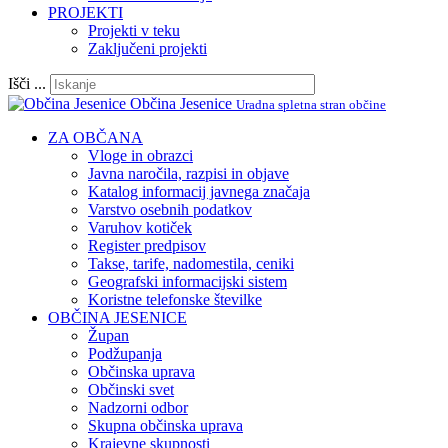
PROJEKTI
Projekti v teku
Zaključeni projekti
Išči ...
Občina Jesenice
Uradna spletna stran občine
ZA OBČANA
Vloge in obrazci
Javna naročila, razpisi in objave
Katalog informacij javnega značaja
Varstvo osebnih podatkov
Varuhov kotiček
Register predpisov
Takse, tarife, nadomestila, ceniki
Geografski informacijski sistem
Koristne telefonske številke
OBČINA JESENICE
Župan
Podžupanja
Občinska uprava
Občinski svet
Nadzorni odbor
Skupna občinska uprava
Krajevne skupnosti