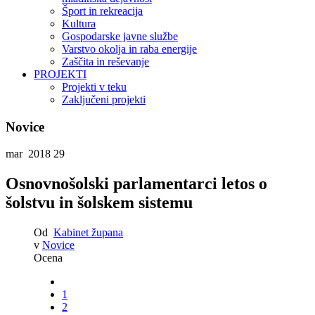
Šport in rekreacija
Kultura
Gospodarske javne službe
Varstvo okolja in raba energije
Zaščita in reševanje
PROJEKTI
Projekti v teku
Zaključeni projekti
Novice
mar 2018
29
Osnovnošolski parlamentarci letos o
šolstvu in šolskem sistemu
Od
Kabinet župana
v
Novice
Ocena
1
2