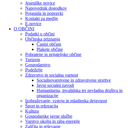
Jeseniške novice
Napovednik dogodkov
Pojasnila in popravki
Kontakt za medije
E-novice
O OBČINI
Podatki o občini
Občinska priznanja
Častni občani
Plakete občine
Pobratene in prijateljske občine
Turizem
Gospodarstvo
Podeželje
Zdravstvo in socialna varnost
Socialnovarstvene in zdravstvene storitve
Javni socialni zavodi
Humanitarna, invalidska ter nevladna društva in
organizacije
Izobraževanje, vzgoja in mladinska dejavnost
Šport in rekreacija
Kultura
Gospodarske javne službe
Varstvo okolja in raba energije
Zaščita in reševanje