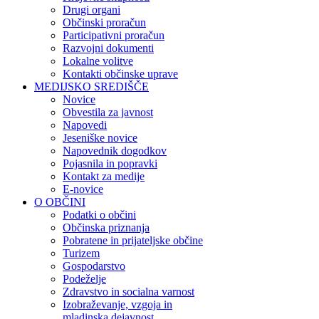
Drugi organi
Občinski proračun
Participativni proračun
Razvojni dokumenti
Lokalne volitve
Kontakti občinske uprave
MEDIJSKO SREDIŠČE
Novice
Obvestila za javnost
Napovedi
Jeseniške novice
Napovednik dogodkov
Pojasnila in popravki
Kontakt za medije
E-novice
O OBČINI
Podatki o občini
Občinska priznanja
Pobratene in prijateljske občine
Turizem
Gospodarstvo
Podeželje
Zdravstvo in socialna varnost
Izobraževanje, vzgoja in
mladinska dejavnost