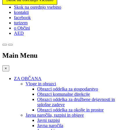
Prosimo,
Skok na osrednjo vsebino
upoštevajte:
kontakti
To
facebook
spletno
turizem
mesto
o Občini
vključuje
AED
sistem
dostopnosti.
Main Menu
×
ZA OBČANA
Vloge in obrazci
Obrazci oddelka za gospodarstvo
Obrazci komunalne direkcije
Obrazci oddelka za družbene dejavnosti in
splošne zadeve
Obrazci oddelka za okolje in prostor
Javna naročila, razpisi in objave
Javni razpisi
Javna naročila