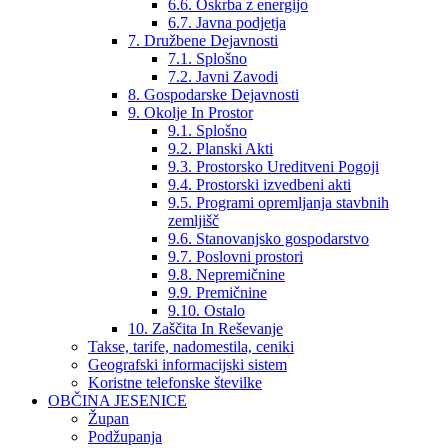
6.6. Oskrba z energijo
6.7. Javna podjetja
7. Družbene Dejavnosti
7.1. Splošno
7.2. Javni Zavodi
8. Gospodarske Dejavnosti
9. Okolje In Prostor
9.1. Splošno
9.2. Planski Akti
9.3. Prostorsko Ureditveni Pogoji
9.4. Prostorski izvedbeni akti
9.5. Programi opremljanja stavbnih
zemljišč
9.6. Stanovanjsko gospodarstvo
9.7. Poslovni prostori
9.8. Nepremičnine
9.9. Premičnine
9.10. Ostalo
10. Zaščita In Reševanje
Takse, tarife, nadomestila, ceniki
Geografski informacijski sistem
Koristne telefonske številke
OBČINA JESENICE
Župan
Podžupanja