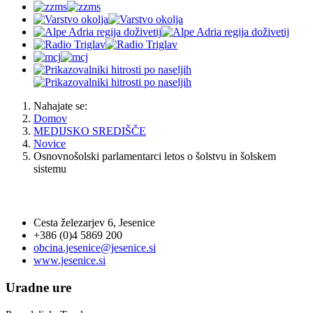
Nahajate se:
Domov
MEDIJSKO SREDIŠČE
Novice
Osnovnošolski parlamentarci letos o šolstvu in šolskem
sistemu
OBČINA JESENICE
Cesta železarjev 6, Jesenice
+386 (0)4 5869 200
obcina.jesenice@jesenice.si
www.jesenice.si
Uradne ure