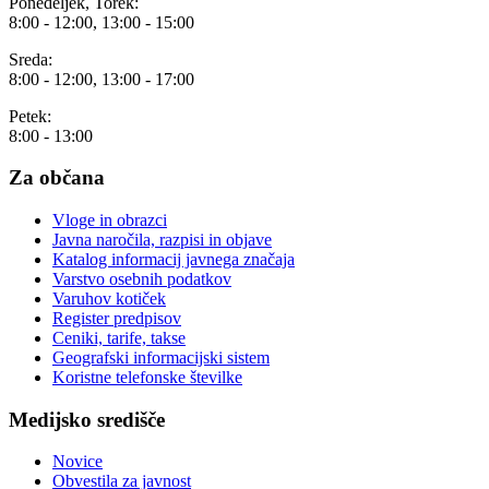
Ponedeljek, Torek:
8:00 - 12:00, 13:00 - 15:00
Sreda:
8:00 - 12:00, 13:00 - 17:00
Petek:
8:00 - 13:00
Za občana
Vloge in obrazci
Javna naročila, razpisi in objave
Katalog informacij javnega značaja
Varstvo osebnih podatkov
Varuhov kotiček
Register predpisov
Ceniki, tarife, takse
Geografski informacijski sistem
Koristne telefonske številke
Medijsko središče
Novice
Obvestila za javnost