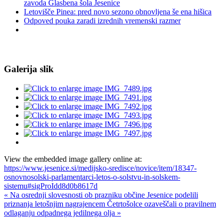
zavoda Glasbena šola Jesenice
Letovišče Pinea: pred novo sezono obnovljena še ena hišica
Odpoved pouka zaradi izrednih vremenski razmer
Galerija slik
View the embedded image gallery online at:
https://www.jesenice.si/medijsko-sredisce/novice/item/18347-
osnovnosolski-parlamentarci-letos-o-solstvu-in-solskem-
sistemu#sigProIdd8d0b8617d
« Na osrednji slovesnosti ob prazniku občine Jesenice podelili
priznanja letošnjim nagrajencem
Četrtošolce ozaveščali o pravilnem
odlaganju odpadnega jedilnega olja »