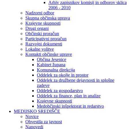
Arhiv zapisnikov komisij in odborov sklica
2006 - 2010
Nadzorni odbor
Skupna občinska uprava
Krajevne skupnosti
Drugi organi
Občinski proračun
Participativni proračun
Razvojni dokumenti
Lokalne volitve
Kontakti občinske uprave
Občina Jesenice
Kabinet župana
Komunalna direkcija
Oddelek za okolje in prostor
Oddelek za družbene dejavnosti in splošne
zadeve
Oddelek za gospodarstvo
Oddelek za finance, plan in analize
Krajevne skupnosti
Medobčinski inšpektorat in redarstvo
MEDIJSKO SREDIŠČE
Novice
Obvestila za javnost
Napovedi