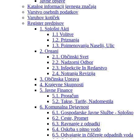
Javne objave
Katalog informacij javnega značaja
Varstvo osebnih podatkov
Varuhov kotiček
Register predpisov
1. Splošni Akti
1.1 Volitve
1.2. Priznanja
1.3. Poimenovanja Naselij, Ulic
2. Organi
2.1. Občinski Svet
2.2. Nadzorni Odbor
2.3. Inšpekcije In Redarstvo
2.4. Notranja Revizija
3. Občinska Uprava
4. Krajevne Skupnosti
5. Javne Finance
5.1. Proračun
5.2. Takse, Tarife, Nadomestila
6. Komunalna Dejavnost
6.1. Gospodarske Javne Službe - Splošno
6.2. Ceste, Promet
6.3. Ravnanje z odpadki
6.4. Oskrba s pitno vodo
6.5. Odvajanje in čiščenje odpadnih voda