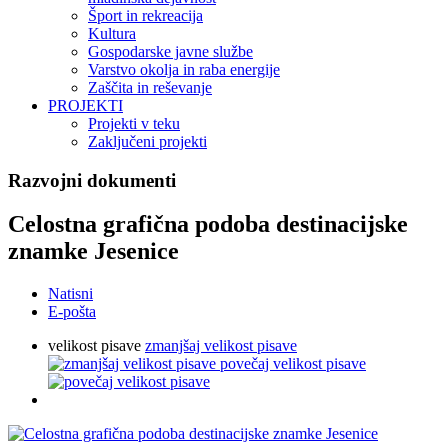
Šport in rekreacija
Kultura
Gospodarske javne službe
Varstvo okolja in raba energije
Zaščita in reševanje
PROJEKTI
Projekti v teku
Zaključeni projekti
Razvojni dokumenti
Celostna grafična podoba destinacijske
znamke Jesenice
Natisni
E-pošta
velikost pisave
zmanjšaj velikost pisave
povečaj velikost pisave