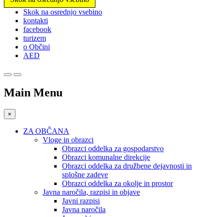
Prosimo,
Skok na osrednjo vsebino
upoštevajte:
kontakti
To
facebook
spletno
turizem
mesto
o Občini
vključuje
AED
sistem
dostopnosti.
Main Menu
×
ZA OBČANA
Vloge in obrazci
Obrazci oddelka za gospodarstvo
Obrazci komunalne direkcije
Obrazci oddelka za družbene dejavnosti in
splošne zadeve
Obrazci oddelka za okolje in prostor
Javna naročila, razpisi in objave
Javni razpisi
Javna naročila