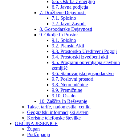
6.6. Oskrba z energijo
6.7. Javna podjetja
7. Družbene Dejavnosti
7.1. Splošno
7.2. Javni Zavodi
8. Gospodarske Dejavnosti
9. Okolje In Prostor
9.1. Splošno
9.2. Planski Akti
9.3. Prostorsko Ureditveni Pogoji
9.4. Prostorski izvedbeni akti
9.5. Programi opremljanja stavbnih
zemljišč
9.6. Stanovanjsko gospodarstvo
9.7. Poslovni prostori
9.8. Nepremičnine
9.9. Premičnine
9.10. Ostalo
10. Zaščita In Reševanje
Takse, tarife, nadomestila, ceniki
Geografski informacijski sistem
Koristne telefonske številke
OBČINA JESENICE
Župan
Podžupanja