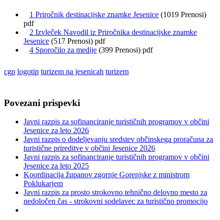
1 Priročnik destinacijske znamke Jesenice
(1019 Prenosi)
pdf
2 Izvleček Navodil iz Priročnika destinacijske znamke
Jesenice
(517 Prenosi) pdf
4 Sporočilo za medije
(399 Prenosi) pdf
cgp
logotip
turizem na jesenicah
turizem
Povezani prispevki
Javni razpis za sofinanciranje turističnih programov v občini
Jesenice za leto 2026
Javni razpis o dodeljevanju sredstev občinskega proračuna za
turistične prireditve v občini Jesenice 2026
Javni razpis za sofinanciranje turističnih programov v občini
Jesenice za leto 2025
Koordinacija županov zgornje Gorenjske z ministrom
Poklukarjem
Javni razpis za prosto strokovno tehnično delovno mesto za
nedoločen čas - strokovni sodelavec za turistično promocijo