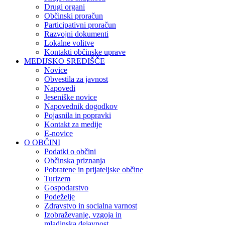
Drugi organi
Občinski proračun
Participativni proračun
Razvojni dokumenti
Lokalne volitve
Kontakti občinske uprave
MEDIJSKO SREDIŠČE
Novice
Obvestila za javnost
Napovedi
Jeseniške novice
Napovednik dogodkov
Pojasnila in popravki
Kontakt za medije
E-novice
O OBČINI
Podatki o občini
Občinska priznanja
Pobratene in prijateljske občine
Turizem
Gospodarstvo
Podeželje
Zdravstvo in socialna varnost
Izobraževanje, vzgoja in
mladinska dejavnost