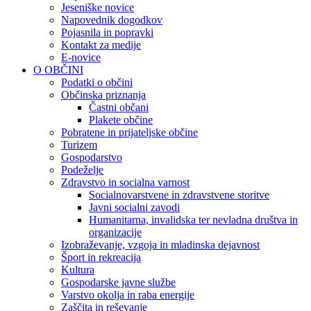
Jeseniške novice
Napovednik dogodkov
Pojasnila in popravki
Kontakt za medije
E-novice
O OBČINI
Podatki o občini
Občinska priznanja
Častni občani
Plakete občine
Pobratene in prijateljske občine
Turizem
Gospodarstvo
Podeželje
Zdravstvo in socialna varnost
Socialnovarstvene in zdravstvene storitve
Javni socialni zavodi
Humanitarna, invalidska ter nevladna društva in
organizacije
Izobraževanje, vzgoja in mladinska dejavnost
Šport in rekreacija
Kultura
Gospodarske javne službe
Varstvo okolja in raba energije
Zaščita in reševanje