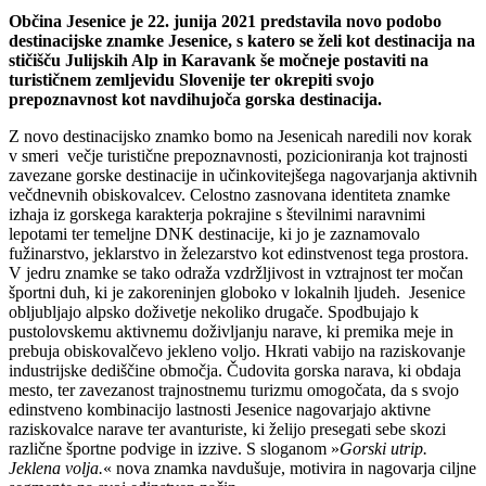
Občina Jesenice je 22. junija 2021 predstavila novo podobo
destinacijske znamke Jesenice, s katero se želi kot destinacija na
stičišču Julijskih Alp in Karavank še močneje postaviti na
turističnem zemljevidu Slovenije ter okrepiti svojo
prepoznavnost kot navdihujoča gorska destinacija.
Z novo destinacijsko znamko bomo na Jesenicah naredili nov korak
v smeri večje turistične prepoznavnosti, pozicioniranja kot trajnosti
zavezane gorske destinacije in učinkovitejšega nagovarjanja aktivnih
večdnevnih obiskovalcev. Celostno zasnovana identiteta znamke
izhaja iz gorskega karakterja pokrajine s številnimi naravnimi
lepotami ter temeljne DNK destinacije, ki jo je zaznamovalo
fužinarstvo, jeklarstvo in železarstvo kot edinstvenost tega prostora.
V jedru znamke se tako odraža vzdržljivost in vztrajnost ter močan
športni duh, ki je zakoreninjen globoko v lokalnih ljudeh. Jesenice
obljubljajo alpsko doživetje nekoliko drugače. Spodbujajo k
pustolovskemu aktivnemu doživljanju narave, ki premika meje in
prebuja obiskovalčevo jekleno voljo. Hkrati vabijo na raziskovanje
industrijske dediščine območja. Čudovita gorska narava, ki obdaja
mesto, ter zavezanost trajnostnemu turizmu omogočata, da s svojo
edinstveno kombinacijo lastnosti Jesenice nagovarjajo aktivne
raziskovalce narave ter avanturiste, ki želijo presegati sebe skozi
različne športne podvige in izzive. S sloganom »
Gorski utrip.
Jeklena volja.
« nova znamka navdušuje, motivira in nagovarja ciljne