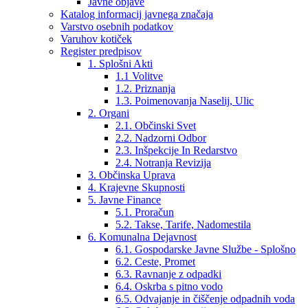
Javne objave
Katalog informacij javnega značaja
Varstvo osebnih podatkov
Varuhov kotiček
Register predpisov
1. Splošni Akti
1.1 Volitve
1.2. Priznanja
1.3. Poimenovanja Naselij, Ulic
2. Organi
2.1. Občinski Svet
2.2. Nadzorni Odbor
2.3. Inšpekcije In Redarstvo
2.4. Notranja Revizija
3. Občinska Uprava
4. Krajevne Skupnosti
5. Javne Finance
5.1. Proračun
5.2. Takse, Tarife, Nadomestila
6. Komunalna Dejavnost
6.1. Gospodarske Javne Službe - Splošno
6.2. Ceste, Promet
6.3. Ravnanje z odpadki
6.4. Oskrba s pitno vodo
6.5. Odvajanje in čiščenje odpadnih voda