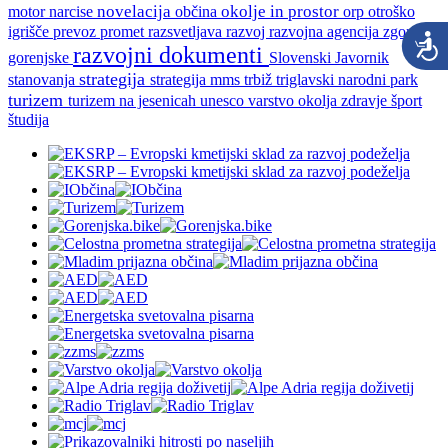
novelacija
okolje in prostor
motor
narcise
občina
orp
otroško
razvoj
razvojna agencija zgornje
igrišče
prevoz
promet
razsvetljava
razvojni dokumenti
gorenjske
Slovenski Javornik
strategija
strategija mms
trbiž
triglavski narodni park
stanovanja
turizem
turizem na jesenicah
unesco
varstvo okolja
zdravje
šport
študija