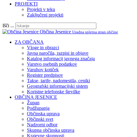
PROJEKTI
Projekti v teku
Zaključeni projekti
Išči ...
Občina Jesenice
Uradna spletna stran občine
ZA OBČANA
Vloge in obrazci
Javna naročila, razpisi in objave
Katalog informacij javnega značaja
Varstvo osebnih podatkov
Varuhov kotiček
Register predpisov
Takse, tarife, nadomestila, ceniki
Geografski informacijski sistem
Koristne telefonske številke
OBČINA JESENICE
Župan
Podžupanja
Občinska uprava
Občinski svet
Nadzorni odbor
Skupna občinska uprava
Krajevne skupnosti