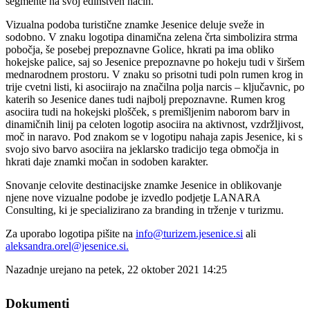
segmente na svoj edinstven način.
Vizualna podoba turistične znamke Jesenice deluje sveže in
sodobno. V znaku logotipa dinamična zelena črta simbolizira strma
pobočja, še posebej prepoznavne Golice, hkrati pa ima obliko
hokejske palice, saj so Jesenice prepoznavne po hokeju tudi v širšem
mednarodnem prostoru. V znaku so prisotni tudi poln rumen krog in
trije cvetni listi, ki asociirajo na značilna polja narcis – ključavnic, po
katerih so Jesenice danes tudi najbolj prepoznavne. Rumen krog
asociira tudi na hokejski plošček, s premišljenim naborom barv in
dinamičnih linij pa celoten logotip asociira na aktivnost, vzdržljivost,
moč in naravo. Pod znakom se v logotipu nahaja zapis Jesenice, ki s
svojo sivo barvo asociira na jeklarsko tradicijo tega območja in
hkrati daje znamki močan in sodoben karakter.
Snovanje celovite destinacijske znamke Jesenice in oblikovanje
njene nove vizualne podobe je izvedlo podjetje LANARA
Consulting, ki je specializirano za branding in trženje v turizmu.
Za uporabo logotipa pišite na
info@turizem.jesenice.si
ali
aleksandra.orel@jesenice.si
.
Nazadnje urejano na petek, 22 oktober 2021 14:25
Dokumenti