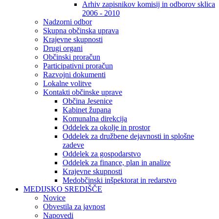
Arhiv zapisnikov komisij in odborov sklica
2006 - 2010
Nadzorni odbor
Skupna občinska uprava
Krajevne skupnosti
Drugi organi
Občinski proračun
Participativni proračun
Razvojni dokumenti
Lokalne volitve
Kontakti občinske uprave
Občina Jesenice
Kabinet župana
Komunalna direkcija
Oddelek za okolje in prostor
Oddelek za družbene dejavnosti in splošne
zadeve
Oddelek za gospodarstvo
Oddelek za finance, plan in analize
Krajevne skupnosti
Medobčinski inšpektorat in redarstvo
MEDIJSKO SREDIŠČE
Novice
Obvestila za javnost
Napovedi