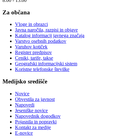
8:00 - 13:00
Za občana
Vloge in obrazci
Javna naročila, razpisi in objave
Katalog informacij javnega značaja
Varstvo osebnih podatkov
Varuhov kotiček
Register predpisov
Ceniki, tarife, takse
Geografski informacijski sistem
Koristne telefonske številke
Medijsko središče
Novice
Obvestila za javnost
Napovedi
Jeseniške novice
Napovednik dogodkov
Pojasnila in popravki
Kontakt za medije
E-novice