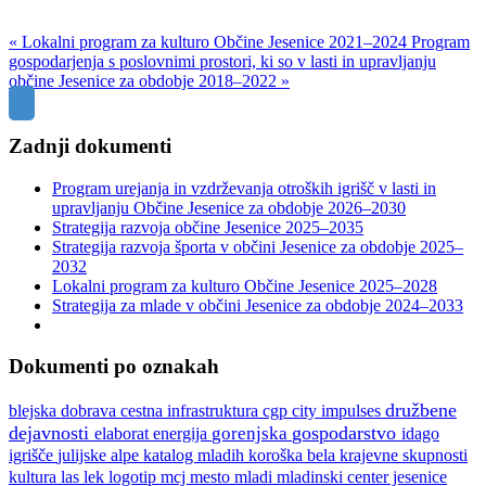
« Lokalni program za kulturo Občine Jesenice 2021–2024
Program
gospodarjenja s poslovnimi prostori, ki so v lasti in upravljanju
občine Jesenice za obdobje 2018–2022 »
Zadnji dokumenti
Program urejanja in vzdrževanja otroških igrišč v lasti in
upravljanju Občine Jesenice za obdobje 2026–2030
Strategija razvoja občine Jesenice 2025–2035
Strategija razvoja športa v občini Jesenice za obdobje 2025–
2032
Lokalni program za kulturo Občine Jesenice 2025–2028
Strategija za mlade v občini Jesenice za obdobje 2024–2033
Dokumenti po oznakah
družbene
blejska dobrava
cestna infrastruktura
cgp
city impulses
dejavnosti
gospodarstvo
gorenjska
idago
elaborat
energija
julijske alpe
igrišče
katalog mladih
koroška bela
krajevne skupnosti
kultura
las
lek
logotip
mcj
mesto
mladi
mladinski center jesenice