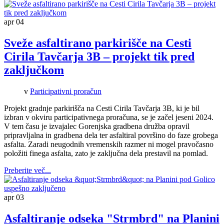
apr
04
Sveže asfaltirano parkirišče na Cesti
Cirila Tavčarja 3B – projekt tik pred
zaključkom
v
Participativni proračun
Projekt gradnje parkirišča na Cesti Cirila Tavčarja 3B, ki je bil
izbran v okviru participativnega proračuna, se je začel jeseni 2024.
V tem času je izvajalec Gorenjska gradbena družba opravil
pripravljalna in gradbena dela ter asfaltiral površino do faze grobega
asfalta. Zaradi neugodnih vremenskih razmer ni mogel pravočasno
položiti finega asfalta, zato je zaključna dela prestavil na pomlad.
Preberite več...
apr
03
Asfaltiranje odseka "Strmbrd" na Planini