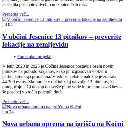
je sledila postavitev dveh namiznoteniških miz.
Preberite več...
jul
04
V občini Jesenice 13 pitnikov – preverite
lokacije na zemljevidu
v
Pomembni projekti
V letih 2023 in 2025 je Občina Jesenice postavila osem novih
pitnikov na pobudo krajanov, ki so jih izglasovali v okviru
participativnega proračuna. Vrednost celotne naložbe je znašala
44.300 evrov. Skupno je v občini zdaj na voljo 13 pitnikov, ki
omogočajo lažji dostop do sveže pitne vode in prijetno osvežitev –
še posebej v vročih poletnih dneh.
Preberite več...
jun
24
Nova urbana oprema na igrišču na Kočni