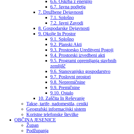
6.6. Oskrba z energijo
6.7. Javna podjetja
7. Družbene Dejavnosti
7.1. Splošno
7.2. Javni Zavodi
8. Gospodarske Dejavnosti
9. Okolje In Prostor
9.1. Splošno
9.2. Planski Akti
9.3. Prostorsko Ureditveni Pogoji
9.4. Prostorski izvedbeni akti
9.5. Programi opremljanja stavbnih
zemljišč
9.6. Stanovanjsko gospodarstvo
9.7. Poslovni prostori
9.8. Nepremičnine
9.9. Premičnine
9.10. Ostalo
10. Zaščita In Reševanje
Takse, tarife, nadomestila, ceniki
Geografski informacijski sistem
Koristne telefonske številke
OBČINA JESENICE
Župan
Podžupanja