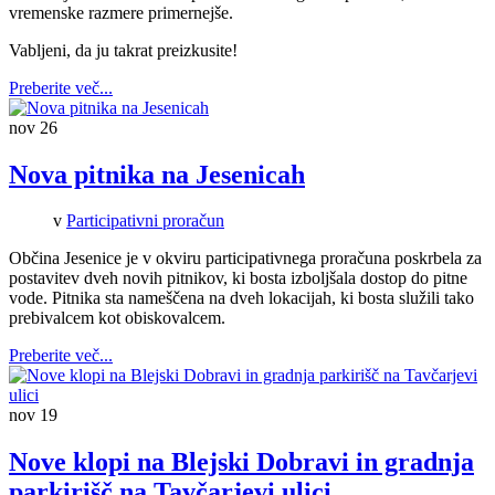
vremenske razmere primernejše.
Vabljeni, da ju takrat preizkusite!
Preberite več...
nov
26
Nova pitnika na Jesenicah
v
Participativni proračun
Občina Jesenice je v okviru participativnega proračuna poskrbela za
postavitev dveh novih pitnikov, ki bosta izboljšala dostop do pitne
vode. Pitnika sta nameščena na dveh lokacijah, ki bosta služili tako
prebivalcem kot obiskovalcem.
Preberite več...
nov
19
Nove klopi na Blejski Dobravi in gradnja
parkirišč na Tavčarjevi ulici