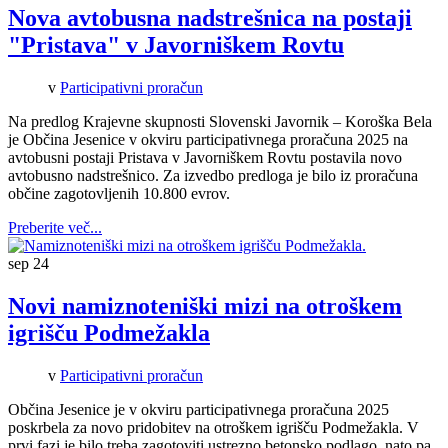
Nova avtobusna nadstrešnica na postaji
"Pristava" v Javorniškem Rovtu
v
Participativni proračun
Na predlog Krajevne skupnosti Slovenski Javornik – Koroška Bela
je Občina Jesenice v okviru participativnega proračuna 2025 na
avtobusni postaji Pristava v Javorniškem Rovtu postavila novo
avtobusno nadstrešnico. Za izvedbo predloga je bilo iz proračuna
občine zagotovljenih 10.800 evrov.
Preberite več...
sep
24
Novi namiznoteniški mizi na otroškem
igrišču Podmežakla
v
Participativni proračun
Občina Jesenice je v okviru participativnega proračuna 2025
poskrbela za novo pridobitev na otroškem igrišču Podmežakla. V
prvi fazi je bilo treba zagotoviti ustrezno betonsko podlago, nato pa