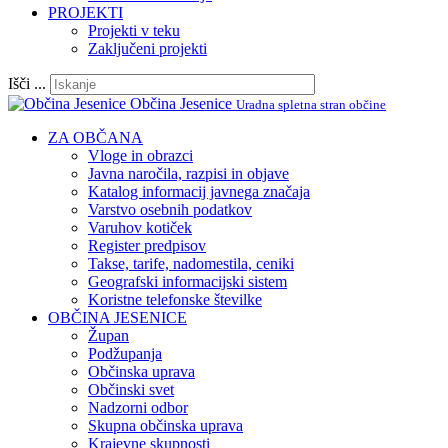
PROJEKTI
Projekti v teku
Zaključeni projekti
Išči ...
Občina Jesenice
Uradna spletna stran občine
ZA OBČANA
Vloge in obrazci
Javna naročila, razpisi in objave
Katalog informacij javnega značaja
Varstvo osebnih podatkov
Varuhov kotiček
Register predpisov
Takse, tarife, nadomestila, ceniki
Geografski informacijski sistem
Koristne telefonske številke
OBČINA JESENICE
Župan
Podžupanja
Občinska uprava
Občinski svet
Nadzorni odbor
Skupna občinska uprava
Krajevne skupnosti