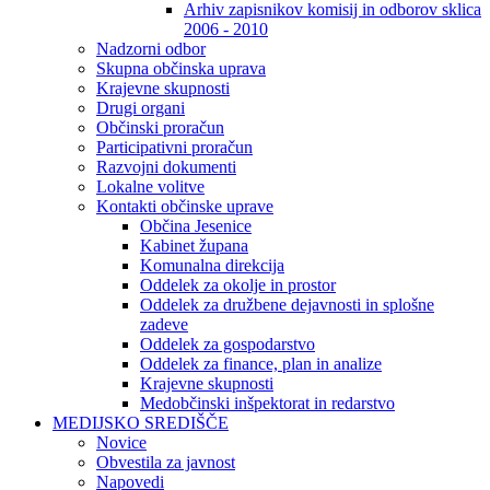
Arhiv zapisnikov komisij in odborov sklica
2006 - 2010
Nadzorni odbor
Skupna občinska uprava
Krajevne skupnosti
Drugi organi
Občinski proračun
Participativni proračun
Razvojni dokumenti
Lokalne volitve
Kontakti občinske uprave
Občina Jesenice
Kabinet župana
Komunalna direkcija
Oddelek za okolje in prostor
Oddelek za družbene dejavnosti in splošne
zadeve
Oddelek za gospodarstvo
Oddelek za finance, plan in analize
Krajevne skupnosti
Medobčinski inšpektorat in redarstvo
MEDIJSKO SREDIŠČE
Novice
Obvestila za javnost
Napovedi