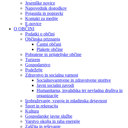
Jeseniške novice
Napovednik dogodkov
Pojasnila in popravki
Kontakt za medije
E-novice
O OBČINI
Podatki o občini
Občinska priznanja
Častni občani
Plakete občine
Pobratene in prijateljske občine
Turizem
Gospodarstvo
Podeželje
Zdravstvo in socialna varnost
Socialnovarstvene in zdravstvene storitve
Javni socialni zavodi
Humanitarna, invalidska ter nevladna društva in
organizacije
Izobraževanje, vzgoja in mladinska dejavnost
Šport in rekreacija
Kultura
Gospodarske javne službe
Varstvo okolja in raba energije
Zaščita in reševanje