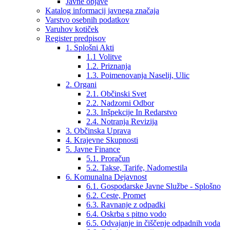
Javne objave
Katalog informacij javnega značaja
Varstvo osebnih podatkov
Varuhov kotiček
Register predpisov
1. Splošni Akti
1.1 Volitve
1.2. Priznanja
1.3. Poimenovanja Naselij, Ulic
2. Organi
2.1. Občinski Svet
2.2. Nadzorni Odbor
2.3. Inšpekcije In Redarstvo
2.4. Notranja Revizija
3. Občinska Uprava
4. Krajevne Skupnosti
5. Javne Finance
5.1. Proračun
5.2. Takse, Tarife, Nadomestila
6. Komunalna Dejavnost
6.1. Gospodarske Javne Službe - Splošno
6.2. Ceste, Promet
6.3. Ravnanje z odpadki
6.4. Oskrba s pitno vodo
6.5. Odvajanje in čiščenje odpadnih voda