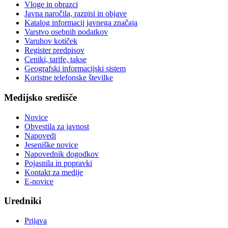
Vloge in obrazci
Javna naročila, razpisi in objave
Katalog informacij javnega značaja
Varstvo osebnih podatkov
Varuhov kotiček
Register predpisov
Ceniki, tarife, takse
Geografski informacijski sistem
Koristne telefonske številke
Medijsko središče
Novice
Obvestila za javnost
Napovedi
Jeseniške novice
Napovednik dogodkov
Pojasnila in popravki
Kontakt za medije
E-novice
Uredniki
Prijava