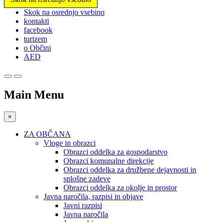
Prosimo,
Skok na osrednjo vsebino
upoštevajte:
kontakti
To
facebook
spletno
turizem
mesto
o Občini
vključuje
AED
sistem
dostopnosti.
Main Menu
×
ZA OBČANA
Vloge in obrazci
Obrazci oddelka za gospodarstvo
Obrazci komunalne direkcije
Obrazci oddelka za družbene dejavnosti in
splošne zadeve
Obrazci oddelka za okolje in prostor
Javna naročila, razpisi in objave
Javni razpisi
Javna naročila