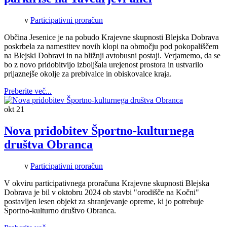
v
Participativni proračun
Občina Jesenice je na pobudo Krajevne skupnosti Blejska Dobrava
poskrbela za namestitev novih klopi na območju pod pokopališčem
na Blejski Dobravi in na bližnji avtobusni postaji. Verjamemo, da se
bo z novo pridobitvijo izboljšala urejenost prostora in ustvarilo
prijaznejše okolje za prebivalce in obiskovalce kraja.
Preberite več...
okt
21
Nova pridobitev Športno-kulturnega
društva Obranca
v
Participativni proračun
V okviru participativnega proračuna Krajevne skupnosti Blejska
Dobrava je bil v oktobru 2024 ob stavbi "orodišče na Kočni"
postavljen lesen objekt za shranjevanje opreme, ki jo potrebuje
Športno-kulturno društvo Obranca.