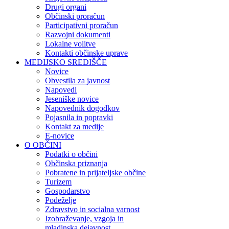
Drugi organi
Občinski proračun
Participativni proračun
Razvojni dokumenti
Lokalne volitve
Kontakti občinske uprave
MEDIJSKO SREDIŠČE
Novice
Obvestila za javnost
Napovedi
Jeseniške novice
Napovednik dogodkov
Pojasnila in popravki
Kontakt za medije
E-novice
O OBČINI
Podatki o občini
Občinska priznanja
Pobratene in prijateljske občine
Turizem
Gospodarstvo
Podeželje
Zdravstvo in socialna varnost
Izobraževanje, vzgoja in
mladinska dejavnost