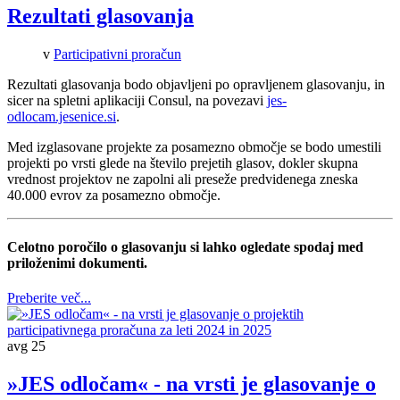
Rezultati glasovanja
v
Participativni proračun
Rezultati glasovanja bodo objavljeni po opravljenem glasovanju, in
sicer na spletni aplikaciji Consul, na povezavi
jes-
odlocam.jesenice.si
.
Med izglasovane projekte za posamezno območje se bodo umestili
projekti po vrsti glede na število prejetih glasov, dokler skupna
vrednost projektov ne zapolni ali preseže predvidenega zneska
40.000 evrov za posamezno območje.
Celotno poročilo o glasovanju si lahko ogledate spodaj med
priloženimi dokumenti.
Preberite več...
avg
25
»JES odločam« - na vrsti je glasovanje o