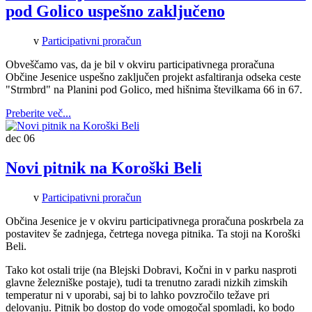
pod Golico uspešno zaključeno
v
Participativni proračun
Obveščamo vas, da je bil v okviru participativnega proračuna
Občine Jesenice uspešno zaključen projekt asfaltiranja odseka ceste
"Strmbrd" na Planini pod Golico, med hišnima številkama 66 in 67.
Preberite več...
dec
06
Novi pitnik na Koroški Beli
v
Participativni proračun
Občina Jesenice je v okviru participativnega proračuna poskrbela za
postavitev še zadnjega, četrtega novega pitnika. Ta stoji na Koroški
Beli.
Tako kot ostali trije (na Blejski Dobravi, Kočni in v parku nasproti
glavne železniške postaje), tudi ta trenutno zaradi nizkih zimskih
temperatur
ni v uporabi, saj bi to lahko povzročilo težave pri
delovanju. Pitnik bo dostop do vode omogočal spomladi, ko bodo