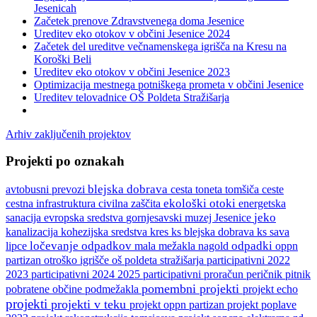
Jesenicah
Začetek prenove Zdravstvenega doma Jesenice
Ureditev eko otokov v občini Jesenice 2024
Začetek del ureditve večnamenskega igrišča na Kresu na
Koroški Beli
Ureditev eko otokov v občini Jesenice 2023
Optimizacija mestnega potniškega prometa v občini Jesenice
Ureditev telovadnice OŠ Poldeta Stražišarja
Arhiv zaključenih projektov
Projekti po oznakah
blejska dobrava
ceste
avtobusni prevozi
cesta toneta tomšiča
cestna infrastruktura
ekološki otoki
energetska
civilna zaščita
sanacija
gornjesavski muzej Jesenice
jeko
evropska sredstva
kanalizacija
ks blejska dobrava
ks sava
kohezijska sredstva
kres
lipce
ločevanje odpadkov
odpadki
mala mežakla
nagold
oppn
participativni 2022
partizan
otroško igrišče
oš poldeta stražišarja
2023
participativni 2024 2025
participativni proračun
peričnik
pitnik
pomembni projekti
podmežakla
pobratene občine
projekt echo
projekti
projekti v teku
projekt oppn partizan
projekt poplave