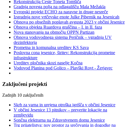
Rekonstrukcija Ceste Toneta Tomšiča
Gradnja novega polja na odlagališču Mala Mežakla
Evropski projekt ECHO za naravne in druge nesreče
Izgradnja nove vrtčevske enote Julke Pibernik na Jesenicah
Obnova po obsežnih poplavah avgusta 2023 v občini Jesenice
Obnova objekta Ruardova graščina – I. in II. faza
Nova stanovanja na območju OPPN Partizan
Obnova vodovodnega sistema Peričnik – vgradnja UV
dezinfektorja
Prometna in komunalna ureditev KS Sava
Poslovna cona jesenice, širitev: Rekonstrukcija prometne
infrastrukture
Ureditev pločnika skozi naselje Kočna
Vodovod Planina pod Golico – Plavški Rovt - Žerjavec
Zaključeni projekti
Zadnjih 10 zaključenih
Skrb za varna in urejena otroška igrišča v občini Jesenice
V občini Jesenice 13 pitnikov – preverite lokacije na
zemljevidu
Sončna elektrarna na Zdravstvenem domu Jesenice
Trg prijateljstva: nov prostor za srečevanja in dogodke na