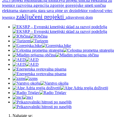
2023
projekt rekonstrukcija tomsiceva
projekt soncna elektrarna zd
razvojna agencija zgornje gorenjske
smeti
jesenice
sončna
stara sava
vodovod
vrtec
elektrarna
stanovanja
ujme
uv dezinfektor
zaključeni projekti
jesenice
zdravstveni dom
Nahajate se: